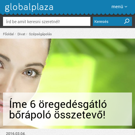
menü
Keresés
Főoldal
Divat
Szépségápolás
Íme 6 öregedésgátló
bőrápoló összetevő!
2016.03.04.