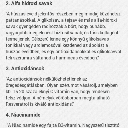
2. Alfa hidroxi savak
"A húszas éveid jelentős részében még mindig küzdhetsz
pattanásokkal. A glikolsav, a tejsav és más alfa-hidroxi
savak gyengéden radírozzák a bőrt, hogy puhább,
ragyogóbb megjelenést biztosítsanak, és friss kollagént
termeljenek. Célszerű lenne egy könnyű glikolsavas
tonikkal vagy arclemosóval kezdened az ápolást a
húszas éveidben, és egy antioxidánsokkal és glikolsavval
teli szérumra váltanod a harmincas éveidben."
3. Antioxidánsok
"Az antioxidánsok nélkülözhetetlenek az
öregedésgátlásban. Olyan szérumot vásárolj, amelyben
kb. 15-20 százaléknyi C-vitamin van, hogy rendesen
felszívódjon. A némelyik vörösborban megtalálható
Resveratrol is kiváló antioxidáns."
4.
Niacinamide
"A Niacinamide egy fajta B3-vitamin. Nagyszerű tisztító