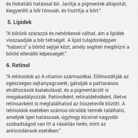
és hidratáló hatással bír. Javítja a pigmentek állapotát,
kiegyenlíti a bőr tónusát, és tisztítja a bőrt."
5. Lipidek
"A bőrünk szárazzá és nehézkessé válhat, ám a lipidek
visszaadják a bőr teltségét. A lipid tulajdonképpen
"habarcs" a bőröd sejtjei közt, amely segíten megőrizni a
bőröd ellenálló képességét."
6.
Retinol
"A retinoidok az A-vitamin származékai. Előmozdítják az
egészséges sejtanyagcserét, gátolják a pattanásos
elváltozások kialakulását, és a pigmentációt is
megakadályozzák. Retinolként, retinaldehidként, illetve
retinsavként is megtalálhatod az összetevők között. A
retinoidok esetében számos olcsóbb termék található,
amelyek igen hatásosak, úgyhogy kicsivel nagyobb
szabadságod van itt a vásárlás terén, mint az
antioxidánsok esetében."