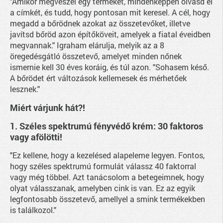
"Amikor megveszel egy terméket, mindenképpen olvasd el
a címkét, és tudd, hogy pontosan mit keresel. A cél, hogy
megadd a bőrödnek azokat az összetevőket, illetve
javítsd bőröd azon építőköveit, amelyek a fiatal éveidben
megvannak." Igraham elárulja, melyik az a 8
öregedésgátló összetevő, amelyet minden nőnek
ismernie kell 30 éves koráig, és túl azon. "Sohasem késő.
A bőrödet ért változások kellemesek és mérhetőek
lesznek."
Miért várjunk hát?!
1. Széles spektrumú fényvédő krém: 30 faktoros
vagy afölötti!
"Ez kellene, hogy a kezelésed alapeleme legyen. Fontos,
hogy széles spektrumú formulát válassz 40 faktorral
vagy még többel. Azt tanácsolom a betegeimnek, hogy
olyat válasszanak, amelyben cink is van. Ez az egyik
legfontosabb összetevő, amellyel a smink termékekben
is találkozol."