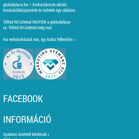
globalplaza.hu = Áruházláncok akciói,
bevásárlóközpontok és üzletek egy oldalon.
Töltsd fel üzleted INGYEN a globalplaza-
ra:
Töltsd fel üzleted még ma!
Ha webáruházad van, így tudsz felkerülni »
FACEBOOK
INFORMÁCIÓ
Gyakran ismételt kérdések »