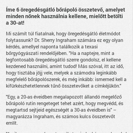
Íme 6 öregedésgátló bőrápoló összetevő, amelyet
minden nőnek használnia kellene, mielőtt betölti
a 30-at!
Mi számít túl fiatalnak, hogy öregedésgátló életmódot
folytassunk? Dr. Sherry Ingraham számára ez egy olyan
kérdés, amellyel naponta találkozik a texasi
bőrgyógyászati rendelőjében. "Ha a naptejre, mint a
legfontosabb öregedésgátló szerre gondolsz, el kellene
kezdened használni, amint tudod! Más szóval, itt az idő,
hogy tisztába jöjj vele, melyek a számodra leginkább
megfelelő bőrápolószerek, és még inkább: ismerned kell a
kifürkészhetetlennek tűnő összetevőket a címkéjükön."
"Egy, a 20-as éveidben megalapozott állandó megelőző
bőrápoló rutin rengeteget tehet azért, hogy megvédd, és
megtartsd sejtjeid egészségét a 30-as éveidben is" –
magyarázza Ingraham, és számos kulcs összetevőt
említ.