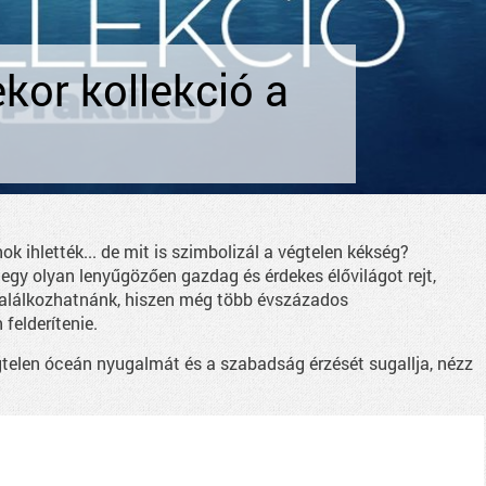
kor kollekció a
ok ihlették... de mit is szimbolizál a végtelen kékség?
egy olyan lenyűgözően gazdag és érdekes élővilágot rejt,
alálkozhatnánk, hiszen még több évszázados
felderítenie.
gtelen óceán nyugalmát és a szabadság érzését sugallja, nézz