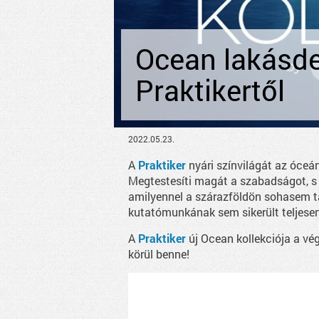
Ocean lakásde
Praktikertől
2022.05.23.
A
Praktiker
nyári színvilágát az óceán
Megtestesíti magát a szabadságot, s 
amilyennel a szárazföldön sohasem t
kutatómunkának sem sikerült teljesen 
A
Praktiker
új Ocean kollekciója a vé
körül benne!