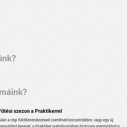
ünk?
émáink?
Fűtési szezon a Praktikerrel
Akár a régi fűtőberendezésed cserélnéd korszerűbbre, vagy egy új
megoldást keresel, a Praktiker webshopjában biztosan megtalálod a