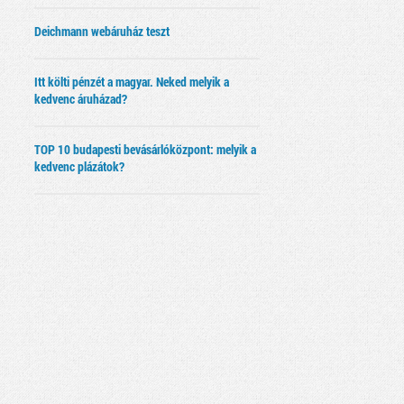
Deichmann webáruház teszt
Itt költi pénzét a magyar. Neked melyik a
kedvenc áruházad?
TOP 10 budapesti bevásárlóközpont: melyik a
kedvenc plázátok?