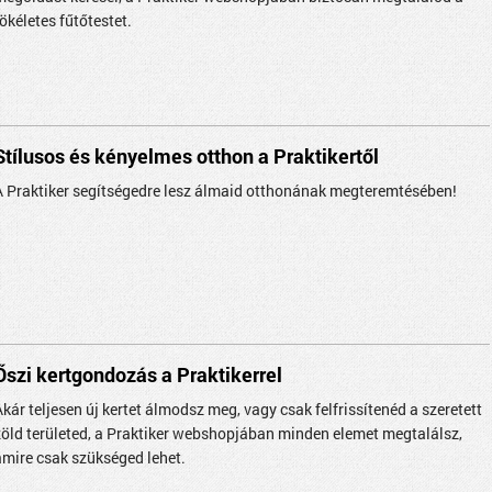
ökéletes fűtőtestet.
Stílusos és kényelmes otthon a Praktikertől
A Praktiker segítségedre lesz álmaid otthonának megteremtésében!
Őszi kertgondozás a Praktikerrel
Akár teljesen új kertet álmodsz meg, vagy csak felfrissítenéd a szeretett
zöld területed, a Praktiker webshopjában minden elemet megtalálsz,
amire csak szükséged lehet.