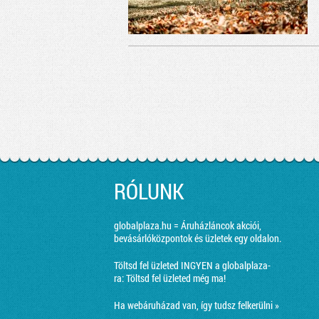
RÓLUNK
globalplaza.hu = Áruházláncok akciói,
bevásárlóközpontok és üzletek egy oldalon.
Töltsd fel üzleted INGYEN a globalplaza-
ra:
Töltsd fel üzleted még ma!
Ha webáruházad van, így tudsz felkerülni »