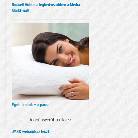
Russell Hobbs a legkedvezőbben a Media
Markt-nál!
Éjjeli társunk – a párna
legnépszerűbb cikkek
JYSK webáruház teszt