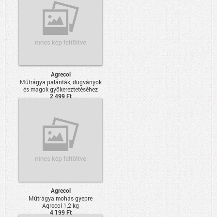
Agrecol
Műtrágya palánták, dugványok
és magok gyökereztetéséhez
2 499 Ft
250g
Agrecol
Műtrágya mohás gyepre
Agrecol 1,2 kg
4 199 Ft