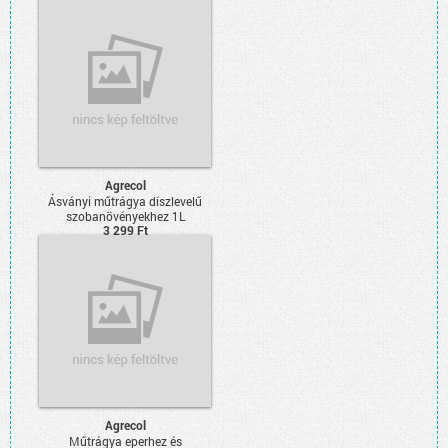
Agrecol
Ásványi műtrágya díszlevelű
szobanövényekhez 1L
3 299 Ft
Agrecol
Műtrágya eperhez és