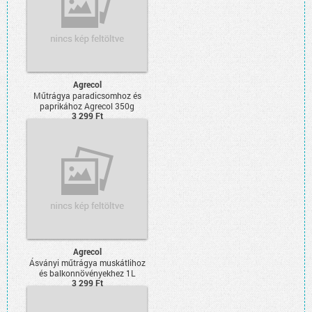
Agrecol
Műtrágya paradicsomhoz és
paprikához Agrecol 350g
3 299 Ft
Agrecol
Ásványi műtrágya muskátlihoz
és balkonnövényekhez 1L
3 299 Ft