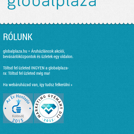
RÓLUNK
globalplaza.hu = Áruházláncok akciói,
bevásárlóközpontok és üzletek egy oldalon.
Töltsd fel üzleted INGYEN a globalplaza-
ra:
Töltsd fel üzleted még ma!
Ha webáruházad van, így tudsz felkerülni »