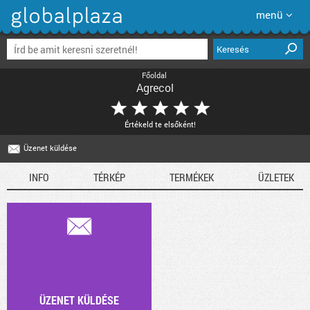
menü
Keresés
Főoldal
Agrecol
Értékeld te elsőként!
E-mail
Üzenet küldése
INFO
TÉRKÉP
TERMÉKEK
ÜZLETEK
ÜZENET KÜLDÉSE