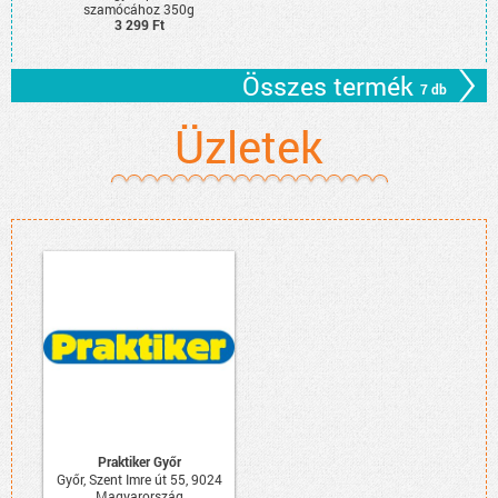
szamócához 350g
3 299 Ft
Összes termék
7 db
Üzletek
Praktiker Győr
Győr, Szent Imre út 55, 9024
Magyarország