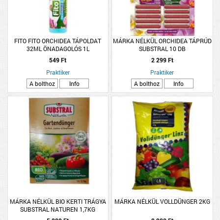
FITO FITO ORCHIDEA TÁPOLDAT
MÁRKA NÉLKÜL ORCHIDEA TÁPRÚD
32ML ÖNADAGOLÓS 1L
SUBSTRAL 10 DB
549 Ft
2 299 Ft
Praktiker
Praktiker
A bolthoz
Info
A bolthoz
Info
MÁRKA NÉLKÜL BIO KERTI TRÁGYA
MÁRKA NÉLKÜL VOLLDÜNGER 2KG
SUBSTRAL NATUREN 1,7KG