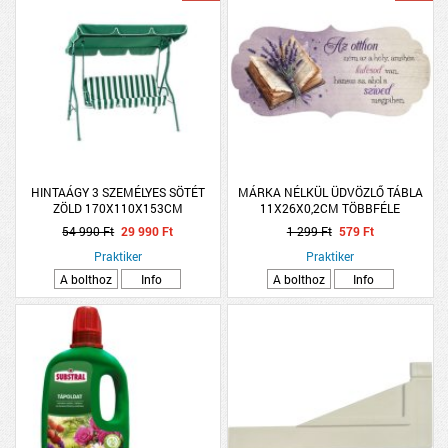
HINTAÁGY 3 SZEMÉLYES SÖTÉT
MÁRKA NÉLKÜL ÜDVÖZLŐ TÁBLA
ZÖLD 170X110X153CM
11X26X0,2CM TÖBBFÉLE
LEVENDULA MINTÁBAN
54 990 Ft
29 990 Ft
1 299 Ft
579 Ft
Praktiker
Praktiker
A bolthoz
Info
A bolthoz
Info