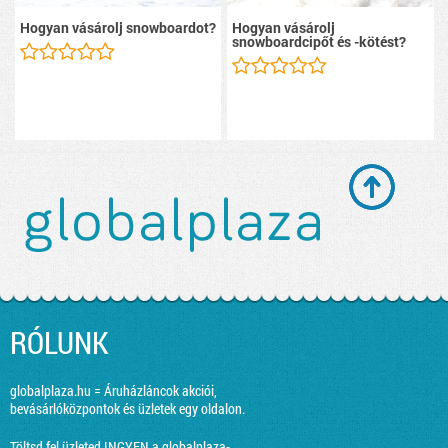
Hogyan vásárolj snowboardot?
Hogyan vásárolj
snowboardcipőt és -kötést?
RÓLUNK
globalplaza.hu = Áruházláncok akciói,
bevásárlóközpontok és üzletek egy oldalon.
Töltsd fel üzleted INGYEN a globalplaza-