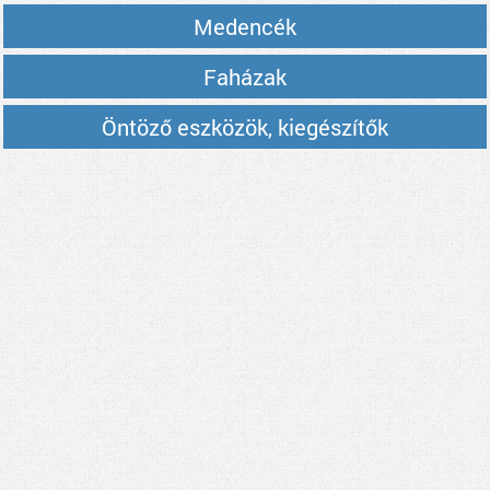
Medencék
Faházak
Öntöző eszközök, kiegészítők