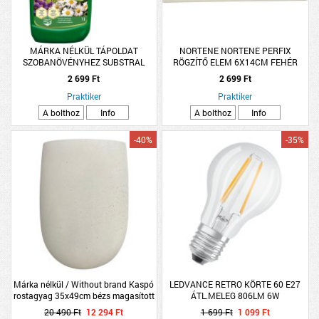
MÁRKA NÉLKÜL TÁPOLDAT
NORTENE NORTENE PERFIX
SZOBANÖVÉNYHEZ SUBSTRAL
RÖGZÍTŐ ELEM 6X14CM FEHÉR
1000ML
2 699 Ft
2 699 Ft
Praktiker
Praktiker
A bolthoz
Info
A bolthoz
Info
-40%
-35%
Márka nélkül / Without brand Kaspó
LEDVANCE RETRO KÖRTE 60 E27
rostagyag 35x49cm bézs magasított
ÁTL.MELEG 806LM 6W
20 490 Ft
12 294 Ft
1 699 Ft
1 099 Ft