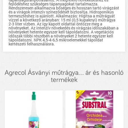
fejlődéshez szükséges tápanyagokat tartalmazza.
Rendszeresen alkalmazva bőséges és hosszan tartó virágzást
és a virágok intenzív színeződését biztosítja. Hidroponikus
termesztéshez is ajánlott. Alkalmazás: Hígítsa a műtrágyát
vízzel a következő arányban: 15 ml (0,5 kupaknyi) műtrágya
2-3 liter vízben. Az így kapott oldattal öntözze meg a
növényeket. Az intenzív növekedés és virágzás időszakában a
növényeket hetente egyszer kell tápoldatozni. A vegetációs
időszak többi részében a növényeket 2 hetente egyszer kell
tápoldatozni. NPK 4,5-4-6,5 mikroelemekkel tápoldat
kertészeti felhasználásra.
Agrecol Ásványi műtrágya... ár és hasonló
termékek