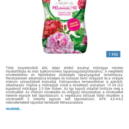
1 kép
Több összetevőből álló, teljes értékű ásványi műtrágya minden
muskátlifajta és más balkonnövény tápanyagutánpótlásához. A megfelelő
növekedéshez és fejlődéshez szükséges tápanyagokat tartalmazza.
Rendszeresen alkalmazva bőséges és hosszan tartó virágzást és a virágok
intenzív színeződését biztosítja. Hidroponikus termesztéshez is ajánlott.
Alkalmazás: Hígítsa a műtrágyát vízzel a következő arányban: 15 ml (0,5
kupaknyi) műtrágya 2-3 liter vízben. Az így kapott oldattal öntözze meg a
növényeket. Az intenzív növekedés és virágzás időszakában a növényeket
hetente egyszer kell tápoldatozni. A vegetációs időszak többi részében a
növényeket 2 hetente egyszer kell tápoldatozni. NPK 4,5-4-6,5
mikroelemekkel tápoldat kertészeti felhasználásra.
részletek...