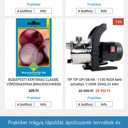
Praktiker
Praktiker
A bolthoz
Info
A bolthoz
Info
-18%
BUDAPESTI KERTIMAG CLASSIC
TIP TIP GPI 58/44 - 1100 INOX kerti
VÖRÖSHAGYMA BRAUNSCHWEIGI
szivattyú 1100W 3500L/H 44m
LILA
4,4bar
309 Ft
32 990 Ft
26 990 Ft
Praktiker
Praktiker
A bolthoz
Info
A bolthoz
Info
Praktiker trágya, tápoldat, ápolószerek termékek és