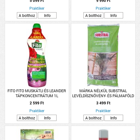
5 099 Ft
9 990 Ft
Praktiker
Praktiker
A bolthoz
Info
A bolthoz
Info
FITO FITO MUSKÁTLI ÉS LEANDER
MÁRKA NÉLKÜL SUBSTRAL
TÁPKONCENTRÁTUM 1L
LEVÉLDÍSZNÖVÉNY- ÉS PÁLMAFÖLD
20L
2 599 Ft
3 499 Ft
Praktiker
Praktiker
A bolthoz
Info
A bolthoz
Info