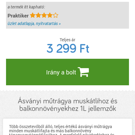
a termék itt kapható:
Praktiker
üzlet adatlapja, nyitvatartás »
Teljes ár
3 299
Ft
Irány a bolt
Ásványi műtrágya muskátlihoz és
balkonnövényekhez 1L jellemzők
Több összetevőből álló, teljes értékű ásványi műtrágya
minden muskátlifajta és más balkonnövény
tápanyagutánpótlásához. A megfelelő növekedéshez és