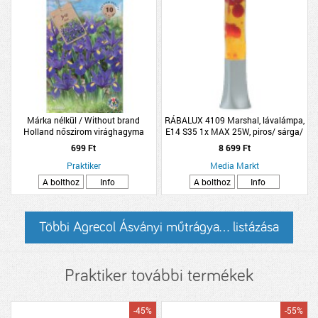
Márka nélkül / Without brand
RÁBALUX 4109 Marshal, lávalámpa,
Holland nőszirom virághagyma
E14 S35 1x MAX 25W, piros/ sárga/
10db/csomag kék
ezüst
699 Ft
8 699 Ft
Praktiker
Media Markt
A bolthoz
Info
A bolthoz
Info
Többi Agrecol Ásványi műtrágya... listázása
Praktiker további termékek
-45%
-55%