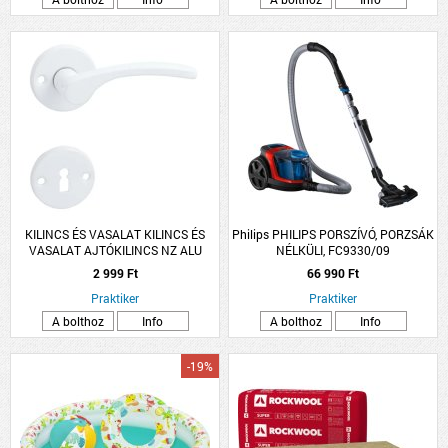
KILINCS ÉS VASALAT KILINCS ÉS
Philips PHILIPS PORSZÍVÓ, PORZSÁK
VASALAT AJTÓKILINCS NZ ALU
NÉLKÜLI, FC9330/09
FEHÉR LANA ROZETTÁS
2 999 Ft
66 990 Ft
Praktiker
Praktiker
A bolthoz
Info
A bolthoz
Info
-19%