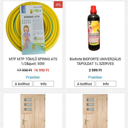
-6%
MTP MTP TÖMLŐ SPRING ATS
Bioforte BIOFORTE UNIVERZÁLIS
1/2&quot; 50M
TÁPOLDAT 1L SZERVES
CSAVARODÁSMENTES
17 990 Ft
16 990 Ft
2 099 Ft
Praktiker
Praktiker
A bolthoz
Info
A bolthoz
Info