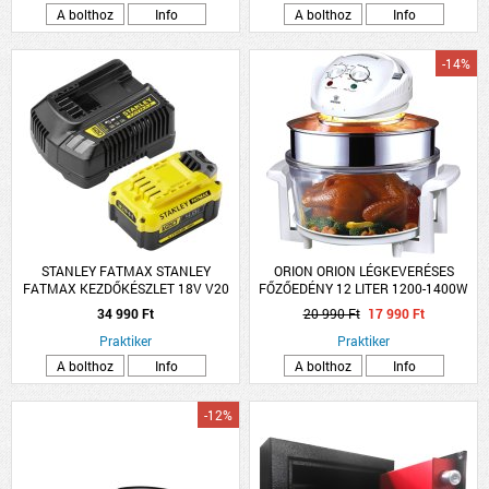
A bolthoz
Info
A bolthoz
Info
-14%
STANLEY FATMAX STANLEY
ORION ORION LÉGKEVERÉSES
FATMAX KEZDŐKÉSZLET 18V V20
FŐZŐEDÉNY 12 LITER 1200-1400W
AKKUMULÁTOR RENDSZERHEZ
34 990 Ft
20 990 Ft
17 990 Ft
Praktiker
Praktiker
A bolthoz
Info
A bolthoz
Info
-12%