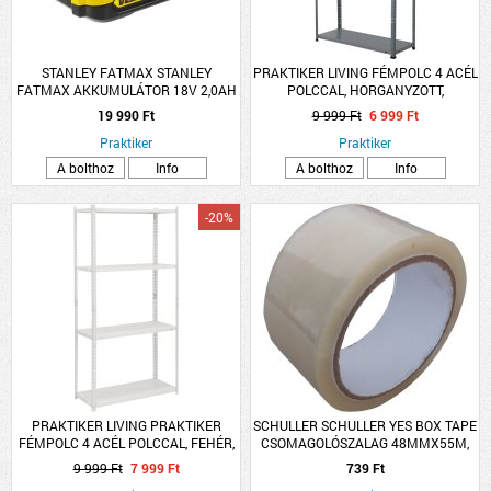
STANLEY FATMAX STANLEY
PRAKTIKER LIVING FÉMPOLC 4 ACÉL
FATMAX AKKUMULÁTOR 18V 2,0AH
POLCCAL, HORGANYZOTT,
LI-ION
150X75X30CM
19 990 Ft
9 999 Ft
6 999 Ft
Praktiker
Praktiker
A bolthoz
Info
A bolthoz
Info
-20%
PRAKTIKER LIVING PRAKTIKER
SCHULLER SCHULLER YES BOX TAPE
FÉMPOLC 4 ACÉL POLCCAL, FEHÉR,
CSOMAGOLÓSZALAG 48MMX55M,
150X75X30CM
ÁTLÁTSZÓ
9 999 Ft
7 999 Ft
739 Ft