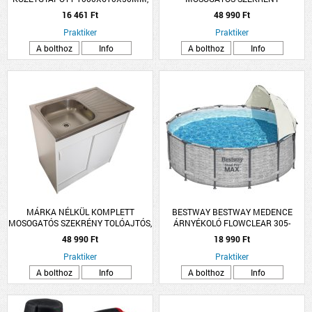
0.039W/M-K
NYÍLÓAJTÓS, EGYMEDENCÉS TÁLLAL
16 461 Ft
48 990 Ft
80X50CM FEHÉR
Praktiker
Praktiker
A bolthoz
Info
A bolthoz
Info
MÁRKA NÉLKÜL KOMPLETT
BESTWAY BESTWAY MEDENCE
MOSOGATÓS SZEKRÉNY TOLÓAJTÓS,
ÁRNYÉKOLÓ FLOWCLEAR 305-
EGYMEDENCÉS TÁLLAL 80X50CM
549CM KEREK MEDENCÉKHEZ
48 990 Ft
18 990 Ft
FEHÉR
Praktiker
Praktiker
A bolthoz
Info
A bolthoz
Info