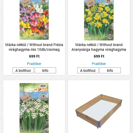
Márka nélkül / Without brand Frézia
Márka nélkül / Without brand
virághagyma mix 10db/csomag
Aranysárga hagyma virághagyma
'Molly' 15db/csomag
699 Ft
699 Ft
Praktiker
Praktiker
A bolthoz
Info
A bolthoz
Info