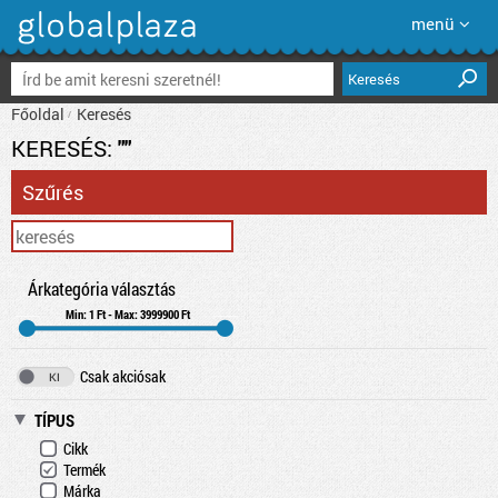
menü
Keresés
Főoldal
Keresés
KERESÉS:
""
Szűrés
Árkategória választás
Min: 1 Ft - Max: 3999900 Ft
Csak akciósak
TÍPUS
Cikk
Termék
Márka