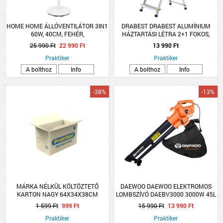
HOME HOME ÁLLÓVENTILÁTOR 3IN1
DRABEST DRABEST ALUMÍNIUM
60W, 40CM, FEHÉR,
HÁZTARTÁSI LÉTRA 2+1 FOKOS,
TÁVIRÁNYÍTÓVAL
MAX. 150KG
25 990 Ft
22 990 Ft
13 990 Ft
Praktiker
Praktiker
A bolthoz
Info
A bolthoz
Info
-38%
-13%
MÁRKA NÉLKÜL KÖLTÖZTETŐ
DAEWOO DAEWOO ELEKTROMOS
KARTON NAGY 64X34X38CM
LOMBSZÍVÓ DAEBV3000 3000W 45L
TERHELHETŐSÉG MAXIMUM 20KG
10:1 TÖMÖRÍTÉSI ARÁNY
1 599 Ft
999 Ft
15 990 Ft
13 990 Ft
Praktiker
Praktiker