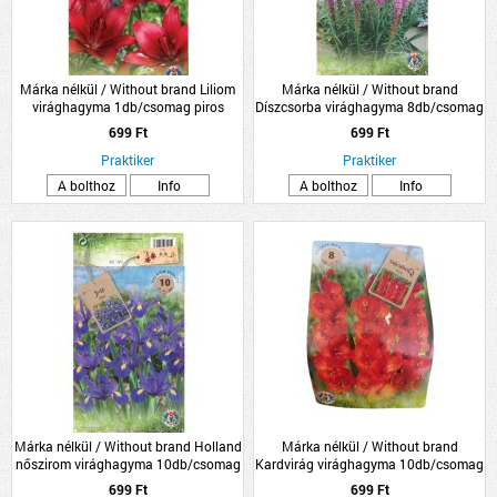
Márka nélkül / Without brand Liliom
Márka nélkül / Without brand
virághagyma 1db/csomag piros
Díszcsorba virághagyma 8db/csomag
kék
699 Ft
699 Ft
Praktiker
Praktiker
A bolthoz
Info
A bolthoz
Info
Márka nélkül / Without brand Holland
Márka nélkül / Without brand
nőszirom virághagyma 10db/csomag
Kardvirág virághagyma 10db/csomag
kék
piros
699 Ft
699 Ft