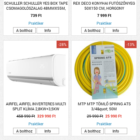
SCHULLER SCHULLER YES BOX TAPE
REX DECO KONYHAI FUTÓSZŐNYEG
CSOMAGOLÓSZALAG 48MMX55M,
50X150 CM, HORGONY
BARNA
739 Ft
7 999 Ft
Praktiker
Praktiker
A bolthoz
Info
A bolthoz
Info
-28%
-13%
AIRFEL AIRFEL INVERTERES MULTI
MTP MTP TÖMLŐ SPRING ATS
SPLIT KLÍMA 2,8KW+3,5KW
3/4&quot; 50M
2LMX50N/LRXM25UVB1B/LRXM35UVB1B
CSAVARODÁSMENTES
458 990 Ft
329 990 Ft
29 990 Ft
25 990 Ft
Praktiker
Praktiker
A bolthoz
Info
A bolthoz
Info