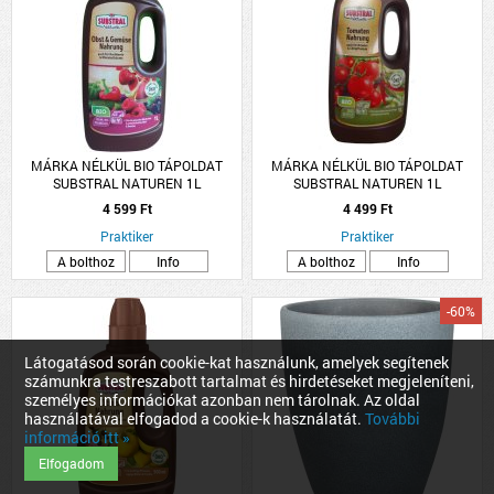
MÁRKA NÉLKÜL BIO TÁPOLDAT
MÁRKA NÉLKÜL BIO TÁPOLDAT
SUBSTRAL NATUREN 1L
SUBSTRAL NATUREN 1L
ZÖLDSÉGHEZ, GYÜMÖLCSHÖZ
PARADICSOMHOZ,
4 599 Ft
4 499 Ft
FŰSZERNÖVÉNYHEZ
Praktiker
Praktiker
A bolthoz
Info
A bolthoz
Info
-60%
Látogatásod során cookie-kat használunk, amelyek segítenek
számunkra testreszabott tartalmat és hirdetéseket megjeleníteni,
személyes információkat azonban nem tárolnak. Az oldal
használatával elfogadod a cookie-k használatát.
További
információ itt »
Elfogadom