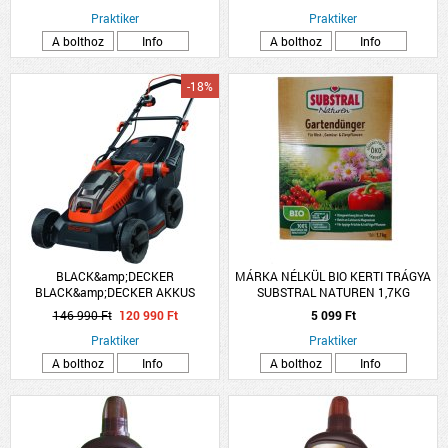
Praktiker
Praktiker
A bolthoz
Info
A bolthoz
Info
-18%
BLACK&amp;DECKER
MÁRKA NÉLKÜL BIO KERTI TRÁGYA
BLACK&amp;DECKER AKKUS
SUBSTRAL NATUREN 1,7KG
FŰNYÍRÓ CLM3820L1-QW 36V 38CM
146 990 Ft
120 990 Ft
5 099 Ft
35L AKKUVAL ÉS TÖLTŐVEL
Praktiker
Praktiker
A bolthoz
Info
A bolthoz
Info