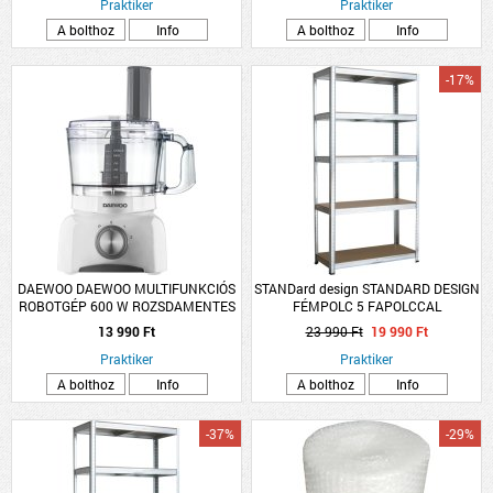
Praktiker
Praktiker
A bolthoz
Info
A bolthoz
Info
-17%
DAEWOO DAEWOO MULTIFUNKCIÓS
STANDard design STANDARD DESIGN
ROBOTGÉP 600 W ROZSDAMENTES
FÉMPOLC 5 FAPOLCCAL
APRÍTÓKÉS
HORGANYZOTT TEHERB:275
13 990 Ft
23 990 Ft
19 990 Ft
KG/POLC, ÖSSZTB: 1375 KG
Praktiker
180X90X45CM
Praktiker
A bolthoz
Info
A bolthoz
Info
-37%
-29%