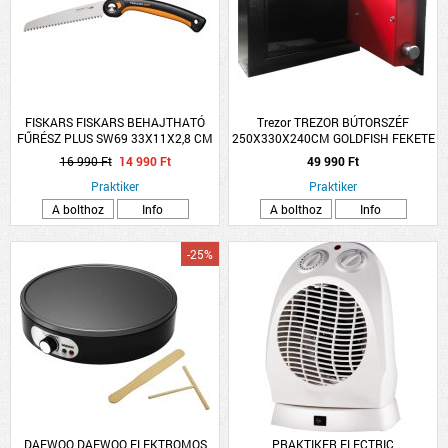
FISKARS FISKARS BEHAJTHATÓ
Trezor TREZOR BÚTORSZÉF
FŰRÉSZ PLUS SW69 33X11X2,8 CM
250X330X240CM GOLDFISH FEKETE
ACÉL
MABISZ &quot;A&quot;
16 990 Ft
14 990 Ft
49 990 Ft
Praktiker
Praktiker
A bolthoz
Info
A bolthoz
Info
-25%
DAEWOO DAEWOO ELEKTROMOS
PRAKTIKER ELECTRIC