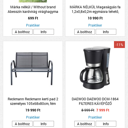
Márka nélkül / Without brand
MÁRKA NÉLKÜL Magaságyás fa
Abesszín kardvirág virághagyma
1,2x0,8x0,2m egymásra tehető,
8db/csomag fehér
összecsukható
699 Ft
10 990 Ft
Praktiker
Praktiker
A bolthoz
Info
A bolthoz
Info
-11%
Reckmann Reckmann kerti pad 2
DAEWOO DAEWOO DCM-1864
személyes 105x68x80cm, fém
FILTERES KÁVÉFŐZŐ
19 990 Ft
8 999 Ft
7 999 Ft
Praktiker
Praktiker
A bolthoz
Info
A bolthoz
Info