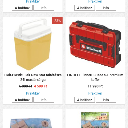
Praktiker
Praktiker
A bolthoz
Info
A bolthoz
Info
-23%
Flair-Plastic Flair New Star hűtőtáska
EINHELL Einhell E-Case S-F prémium
24l mustársárga
koffer
5 999 Ft
4 599 Ft
11 990 Ft
Praktiker
Praktiker
A bolthoz
Info
A bolthoz
Info