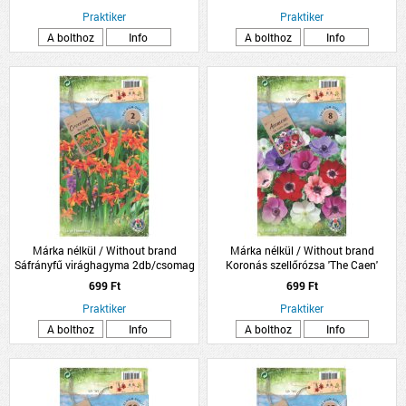
Praktiker
Praktiker
A bolthoz
Info
A bolthoz
Info
Márka nélkül / Without brand
Márka nélkül / Without brand
Sáfrányfű virághagyma 2db/csomag
Koronás szellőrózsa 'The Caen'
virághagyma színkeverék
699 Ft
699 Ft
8db/csomag
Praktiker
Praktiker
A bolthoz
Info
A bolthoz
Info