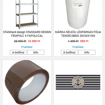
STANDard design STANDARD DESIGN
MÁRKA NÉLKÜL LÉGPÁRNÁS FÓLIA
FÉMPOLC 5 FAPOLCCAL
TEKERCSBEN 30CMX10M
HORGANYZOTT TEHERB:175
26 990 Ft
16 990 Ft
1 399 Ft
999 Ft
KG/POLC, ÖSSZTB: 875 KG
180X90X45 CM
Praktiker
Praktiker
A bolthoz
Info
A bolthoz
Info