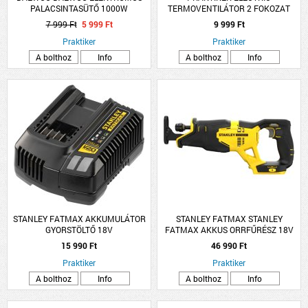
PALACSINTASÜTŐ 1000W
TERMOVENTILÁTOR 2 FOKOZAT
1000/2000W OSZCILLÁCIÓS 230V
7 999 Ft
5 999 Ft
9 999 Ft
50HZ FEHÉR
Praktiker
Praktiker
A bolthoz
Info
A bolthoz
Info
STANLEY FATMAX AKKUMULÁTOR
STANLEY FATMAX STANLEY
GYORSTÖLTŐ 18V
FATMAX AKKUS ORRFŰRÉSZ 18V
AKKU ÉS TÖLTŐ NÉLKÜL
15 990 Ft
46 990 Ft
Praktiker
Praktiker
A bolthoz
Info
A bolthoz
Info