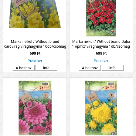
Márka nélkül / Without brand
Márka nélkül / Without brand Dália
Kardvirág virághagyma 10db/csomag
'Topmix' virághagyma 1db/csomag
sárga
piros
699 Ft
699 Ft
Praktiker
Praktiker
A bolthoz
Info
A bolthoz
Info