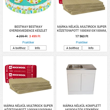
BESTWAY BESTWAY
MÁRKA NÉLKÜL MULTIROCK SUPER
GYEREKMEDENCE KÉSZLET
KŐZETGYAPOTT 1000X610X100MM,
122X20CM
0.039W/M-K
4 299 Ft
3 499 Ft
17 563 Ft
Praktiker
Praktiker
A bolthoz
Info
A bolthoz
Info
MÁRKA NÉLKÜL MULTIROCK SUPER
MÁRKA NÉLKÜL KOMPLETT
KŐZETGYAPOTT 1000X610X50MM,
MOSOGATÓS SZEKRÉNY