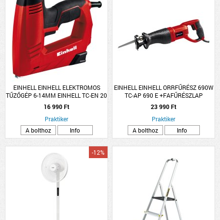
EINHELL EINHELL ELEKTROMOS
EINHELL EINHELL ORRFŰRÉSZ 690W
TŰZŐGÉP 6-14MM EINHELL TC-EN 20
TC-AP 690 E +FAFŰRÉSZLAP
E, TŰZŐKAPOCSSAL ÉS SZEGGEL
16 990 Ft
23 990 Ft
Praktiker
Praktiker
A bolthoz
Info
A bolthoz
Info
-12%