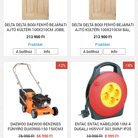
DELTA DELTA BOGI FENYŐ BEJÁRATI
DELTA DELTA BOGI FENYŐ BEJÁRATI
AJTÓ KÜLTÉRI 100X210CM JOBB,
AJTÓ KÜLTÉRI 100X210CM BAL,
PUNTÓ ÜVEGGEL
PUNTÓ ÜVEGGEL
213 900 Ft
213 900 Ft
Praktiker
Praktiker
A bolthoz
Info
A bolthoz
Info
-12%
-18%
DAEWOO DAEWOO BENZINES
ENTAC ENTAC KÁBELDOB 10M 4
FŰNYÍRÓ DLM3900-150 150CM3
DUGALJ H05VV-F 3G1,5MM² IP20
39CM 35L
75 990 Ft
66 990 Ft
10 990 Ft
8 999 Ft