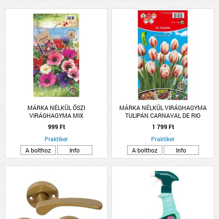
MÁRKA NÉLKÜL ŐSZI
MÁRKA NÉLKÜL VIRÁGHAGYMA
VIRÁGHAGYMA MIX
TULIPÁN CARNAVAL DE RIO
10DARAB/CSOMAG FEHÉR-PIROS
999 Ft
1 799 Ft
Praktiker
Praktiker
A bolthoz
Info
A bolthoz
Info