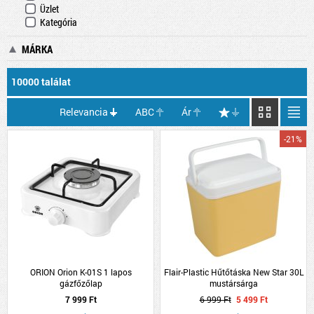
Üzlet
Kategória
MÁRKA
10000 találat
Relevancia
ABC
Ár
-21%
ORION Orion K-01S 1 lapos
Flair-Plastic Hűtőtáska New Star 30L
gázfőzőlap
mustársárga
7 999 Ft
6 999 Ft
5 499 Ft