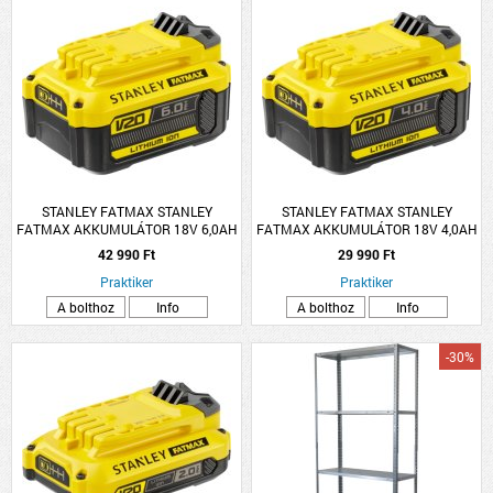
STANLEY FATMAX STANLEY
STANLEY FATMAX STANLEY
FATMAX AKKUMULÁTOR 18V 6,0AH
FATMAX AKKUMULÁTOR 18V 4,0AH
LI-ION
LI-ION
42 990 Ft
29 990 Ft
Praktiker
Praktiker
A bolthoz
Info
A bolthoz
Info
-30%