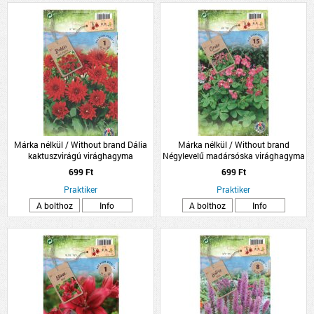
Márka nélkül / Without brand Dália
Márka nélkül / Without brand
kaktuszvirágú virághagyma
Négylevelű madársóska virághagyma
1db/csomag piros
15db/csomag
699 Ft
699 Ft
Praktiker
Praktiker
A bolthoz
Info
A bolthoz
Info