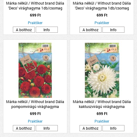
Márka nélkül / Without brand Dália
Márka nélkül / Without brand Dália
'Deco' virághagyma 1db/csomag
'Deco' virághagyma 1db/csomag
rózsaszín
sárga
699 Ft
699 Ft
Praktiker
Praktiker
A bolthoz
Info
A bolthoz
Info
Márka nélkül / Without brand Dália
Márka nélkül / Without brand Dália
pompomvirágú virághagyma
kaktuszvirágú virághagyma
1db/csomag piros
1db/csomag fehér
699 Ft
699 Ft
Praktiker
Praktiker
A bolthoz
Info
A bolthoz
Info