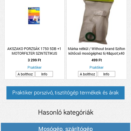
AKSZAKO PORZSÁK 1750 5DB +1
Márka nélkül / Without brand Szifon
MOTORFILTER SZINTETIKUS
kötőcső mosógéphez 6/4&quot;x40
3 299 Ft
499 Ft
Praktiker
Praktiker
A bolthoz
Info
A bolthoz
Info
Praktiker porszívó, tisztítógép termékek és árak
Hasonló kategóriák
Mosógép, szárítógép