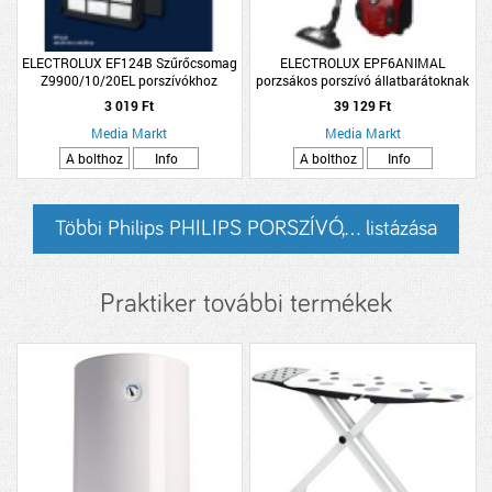
ELECTROLUX EF124B Szűrőcsomag
ELECTROLUX EPF6ANIMAL
Z9900/10/20EL porszívókhoz
porzsákos porszívó állatbarátoknak
3 019 Ft
39 129 Ft
Media Markt
Media Markt
A bolthoz
Info
A bolthoz
Info
Többi Philips PHILIPS PORSZÍVÓ,... listázása
Praktiker további termékek