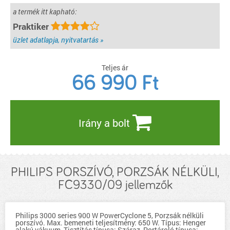
a termék itt kapható:
Praktiker
üzlet adatlapja, nyitvatartás »
Teljes ár
66 990
Ft
Irány a bolt
PHILIPS PORSZÍVÓ, PORZSÁK NÉLKÜLI,
FC9330/09 jellemzők
Philips 3000 series 900 W PowerCyclone 5, Porzsák nélküli
porszívó. Max. bemeneti teljesítmény: 650 W. Típus: Henger
alakú vákuum, Tisztítás típusa: Száraz, Portároló típusa: