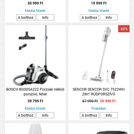
30 999 Ft
19 999 Ft
Media Markt
Media Markt
A bolthoz
Info
A bolthoz
Info
-60%
BOSCH BGS05A222 Porzsák nélküli
SENCOR SENCOR SVC 7522WH
porszívó, fehér
2IN1 RÚDPORSZÍVÓ
39 799 Ft
67 990 Ft
26 990 Ft
Media Markt
Praktiker
A bolthoz
Info
A bolthoz
Info