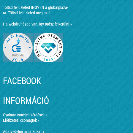
Töltsd fel üzleted INGYEN a globalplaza-
ra:
Töltsd fel üzleted még ma!
Ha webáruházad van, így tudsz felkerülni »
FACEBOOK
INFORMÁCIÓ
Gyakran ismételt kérdések »
Előfizetési csomagok »
Adatvédelmi nyilatkozat »