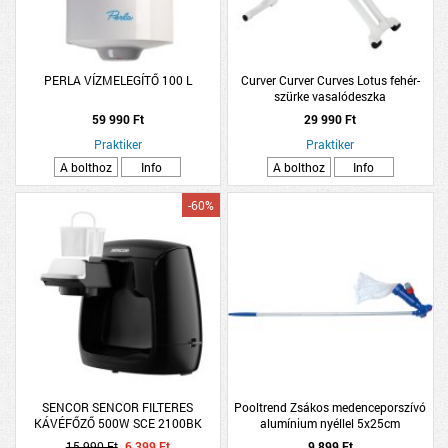
PERLA VÍZMELEGÍTŐ 100 L
Curver Curver Curves Lotus fehér-
szürke vasalódeszka
59 990 Ft
29 990 Ft
Praktiker
Praktiker
A bolthoz
Info
A bolthoz
Info
-60%
SENCOR SENCOR FILTERES
Pooltrend Zsákos medenceporszívó
KÁVÉFŐZŐ 500W SCE 2100BK
alumínium nyéllel 5x25cm
15 990 Ft
6 399 Ft
9 899 Ft