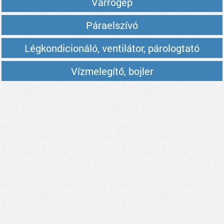
Varrógép
Páraelszívó
Légkondicionáló, ventilátor, párologtató
Vízmelegítő, bojler