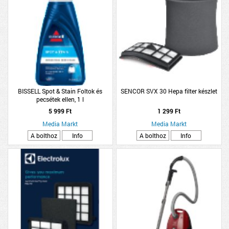
BISSELL Spot & Stain Foltok és
SENCOR SVX 30 Hepa filter készlet
pecsétek ellen, 1 l
5 999 Ft
1 299 Ft
Media Markt
Media Markt
A bolthoz
Info
A bolthoz
Info