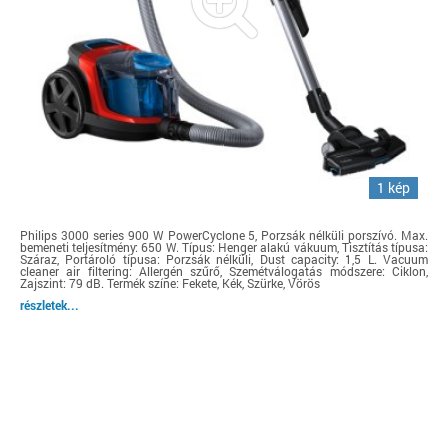
1 kép
Philips 3000 series 900 W PowerCyclone 5, Porzsák nélküli porszívó. Max.
bemeneti teljesítmény: 650 W. Típus: Henger alakú vákuum, Tisztítás típusa:
Száraz, Portároló típusa: Porzsák nélküli, Dust capacity: 1,5 L. Vacuum
cleaner air filtering: Allergén szűrő, Szemétválogatás módszere: Ciklon,
Zajszint: 79 dB. Termék színe: Fekete, Kék, Szürke, Vörös
részletek...