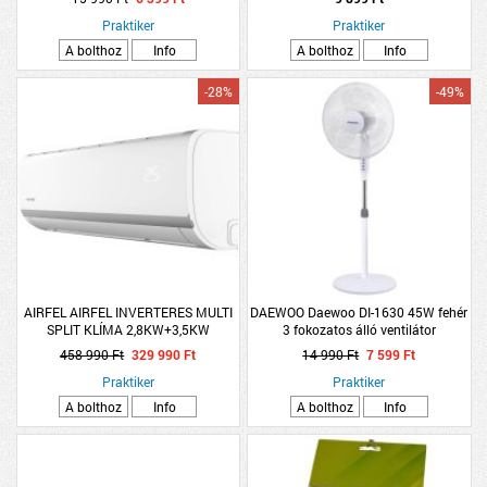
Praktiker
Praktiker
A bolthoz
Info
A bolthoz
Info
-28%
-49%
AIRFEL AIRFEL INVERTERES MULTI
DAEWOO Daewoo DI-1630 45W fehér
SPLIT KLÍMA 2,8KW+3,5KW
3 fokozatos álló ventilátor
2LMX50N/LRXM25UVB1B/LRXM35UVB1B
458 990 Ft
329 990 Ft
14 990 Ft
7 599 Ft
Praktiker
Praktiker
A bolthoz
Info
A bolthoz
Info