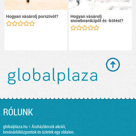
Hogyan vásárolj porszívót?
Hogyan vásárolj
snowboardcipőt és -kötést?
RÓLUNK
globalplaza.hu = Áruházláncok akciói,
bevásárlóközpontok és üzletek egy oldalon.