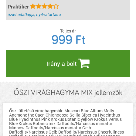
Praktiker
üzlet adatlapja, nyitvatartás »
Teljes ár
999
Ft
Irány a bolt
ŐSZI VIRÁGHAGYMA MIX jellemzők
Őszi ültetésű virághagymák: Muscari Blue Allium Molly
Anemone the Caen Chionodoxa Scilla Siberica Hyacinthus
Blue Hyacinthus Pink Krokus Botanic yellow Krokus Vernus
Blue Krokus Botanic mix Daffodils/Narcissus miniatur
Minnow Daffodils/Narcissus miniatur Gelb
Daffodils/Narcissus Gelb Daffodils/Narcissus Cheerfullness