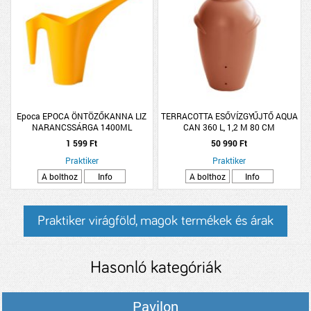
Epoca EPOCA ÖNTÖZŐKANNA LIZ
TERRACOTTA ESŐVÍZGYŰJTŐ AQUA
NARANCSSÁRGA 1400ML
CAN 360 L, 1,2 M 80 CM
ÁTMÉRŐVEL,CSAP NÉLKÜL *KAP*
1 599 Ft
50 990 Ft
Praktiker
Praktiker
A bolthoz
Info
A bolthoz
Info
Praktiker virágföld, magok termékek és árak
Hasonló kategóriák
Pavilon