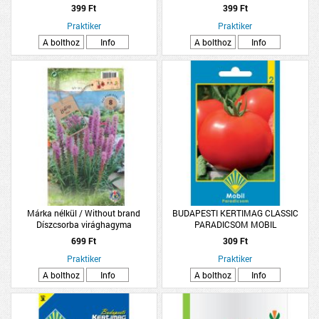
BEAUTY
ÓRIÁS
399 Ft
399 Ft
Praktiker
Praktiker
A bolthoz
Info
A bolthoz
Info
Márka nélkül / Without brand
BUDAPESTI KERTIMAG CLASSIC
Díszcsorba virághagyma
PARADICSOM MOBIL
8db/csomag kék
699 Ft
309 Ft
Praktiker
Praktiker
A bolthoz
Info
A bolthoz
Info