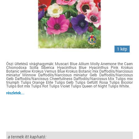
1 kép
Őszi ültetésű virághagymák: Muscari Blue Allium Molly Anemone the Caen
Chionodoxa Scilla Siberica Hyacinthus Blue Hyacinthus Pink Krokus
Botanic yellow Krokus Vernus Blue Krokus Botanic mix Daffodils/Narcissus
miniatur Minnow Daffodils/Narcissus miniatur Gelb Daffodils/Narcissus
Gelb Daffodils/Narcissus Cheerfullness Daffodils/Narcissus Mix Tulips mix
triumph Tulips Orange Elite Tulips Gelb Tulips Gefüllt Rosa Tulips Bicolor
Tulips Bot mIx Tulips Rot Tulips Violet Tulips Queen of Night Tulips White.
részletek...
a termék itt kapható: