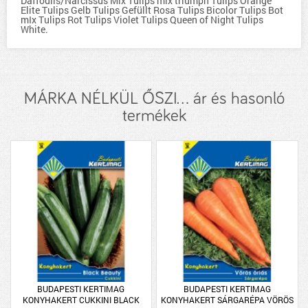
Daffodils/Narcissus Mix Tulips mix triumph Tulips Orange
Elite Tulips Gelb Tulips Gefüllt Rosa Tulips Bicolor Tulips Bot
mIx Tulips Rot Tulips Violet Tulips Queen of Night Tulips
White.
MÁRKA NÉLKÜL ŐSZI... ár és hasonló
termékek
BUDAPESTI KERTIMAG
BUDAPESTI KERTIMAG
KONYHAKERT CUKKINI BLACK
KONYHAKERT SÁRGARÉPA VÖRÖS