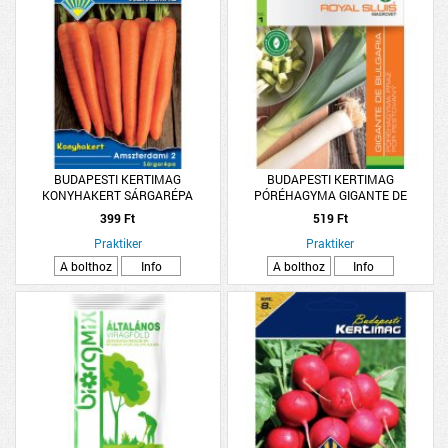
BUDAPESTI KERTIMAG
BUDAPESTI KERTIMAG
KONYHAKERT SÁRGARÉPA
PÓRÉHAGYMA GIGANTE DE
AMSZTERDAMI
BULGARIA VETŐMAG
399 Ft
519 Ft
Praktiker
Praktiker
A bolthoz
Info
A bolthoz
Info