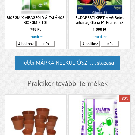
BIORGMIX VIRÁGFÖLD ÁLTALÁNOS
BUDAPESTI KERTIMAG Retek
BIORGMIX 10L
vetőmag Glória F1 Prémium 8
799 Ft
1 099 Ft
Praktiker
Praktiker
A bolthoz
Info
A bolthoz
Info
Többi MÁRKA NÉLKÜL ŐSZI... listázása
Praktiker további termékek
-30%