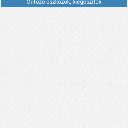
Öntöző eszközök, kiegészítők