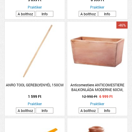
Praktiker
Praktiker
A bolthoz
Info
A bolthoz
Info
-46%
ANRO TOOL GEREBLYENYÉL 150CM
Anticomestiere ANTICOMESTIERE
BALKONLÁDA MODERNE 60CM,
AGYAG
1 599 Ft
12 990 Ft
6 999 Ft
Praktiker
Praktiker
A bolthoz
Info
A bolthoz
Info