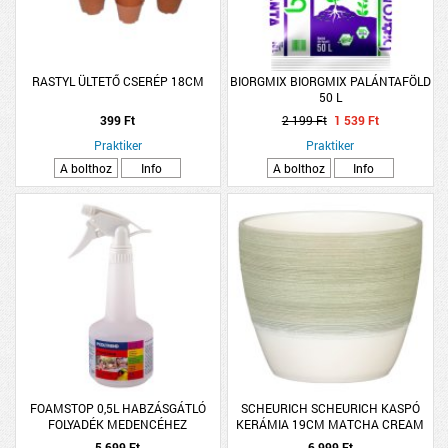
RASTYL ÜLTETŐ CSERÉP 18CM
BIORGMIX BIORGMIX PALÁNTAFÖLD
50 L
399 Ft
2 199 Ft
1 539 Ft
Praktiker
Praktiker
A bolthoz
Info
A bolthoz
Info
FOAMSTOP 0,5L HABZÁSGÁTLÓ
SCHEURICH SCHEURICH KASPÓ
FOLYADÉK MEDENCÉHEZ
KERÁMIA 19CM MATCHA CREAM
(950)
5 699 Ft
6 999 Ft