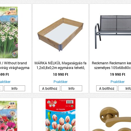
l / Without brand
MÁRKA NÉLKÜL Magaságyás fa
Reckmann Reckmann kert
dvirág virághagyma
1,2x0,8x0,2m egymásra tehető,
személyes 105x68x80c
omag fehér
összecsukható
699 Ft
10 990 Ft
19 990 Ft
aktiker
Praktiker
Praktiker
z
Info
A bolthoz
Info
A bolthoz
Inf