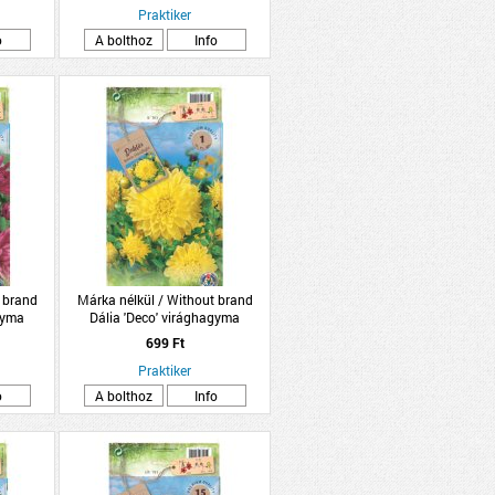
Praktiker
o
A bolthoz
Info
 brand
Márka nélkül / Without brand
gyma
Dália 'Deco' virághagyma
zín
1db/csomag sárga
699 Ft
Praktiker
o
A bolthoz
Info