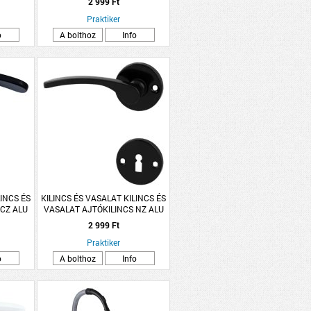
2 999 Ft
Praktiker
o
A bolthoz
Info
LINCS ÉS
KILINCS ÉS VASALAT KILINCS ÉS
 CZ ALU
VASALAT AJTÓKILINCS NZ ALU
TTÁS
FEKETE LANA ROZETTÁS
2 999 Ft
Praktiker
o
A bolthoz
Info