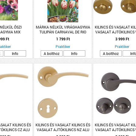
NÉLKÜL ŐSZI
MÁRKA NÉLKÜL VIRÁGHAGYMA
KILINCS ÉS VASALAT KI
HAGYMA MIX
TULIPÁN CARNAVAL DE RIO
VASALAT AJTÓKILINCS
10DARAB/CSOMAG FEHÉR-PIROS
ARANY LANA ROZE
999 Ft
1 799 Ft
3 999 Ft
aktiker
Praktiker
Praktiker
z
Info
A bolthoz
Info
A bolthoz
Inf
ASALAT KILINCS ÉS
KILINCS ÉS VASALAT KILINCS ÉS
KILINCS ÉS VASALAT KI
ÓKILINCS CZ ALU
VASALAT AJTÓKILINCS NZ ALU
VASALAT AJTÓKILINCS
ANA ROZETTÁS
ARANY LANA ROZETTÁS
SZÜRKE LANA ROZE