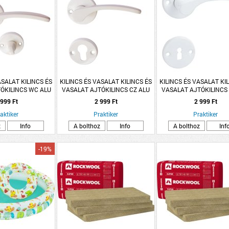
ASALAT KILINCS ÉS
KILINCS ÉS VASALAT KILINCS ÉS
KILINCS ÉS VASALAT KI
ÓKILINCS WC ALU
VASALAT AJTÓKILINCS CZ ALU
VASALAT AJTÓKILINCS
ANA ROZETTÁS
FEHÉR LANA ROZETTÁS
FEHÉR LANA ROZET
 999 Ft
2 999 Ft
2 999 Ft
aktiker
Praktiker
Praktiker
z
Info
A bolthoz
Info
A bolthoz
Inf
-19%