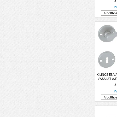
2
Pr
A boltho
KILINCS ÉS V
VASALAT AJT
SZÜRKE L
2
Pr
A boltho