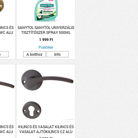
LINCS ÉS
SANYTOL SANYTOL UNIVERZÁLIS
 WC ALU
TISZTÍTÓSZER SPRAY 500ML
TTÁS
1 999 Ft
Praktiker
o
A bolthoz
Info
LINCS ÉS
KILINCS ÉS VASALAT KILINCS ÉS
 WC ALU
VASALAT AJTÓKILINCS CZ ALU
TTÁS
SZÜRKE LANA ROZETTÁS