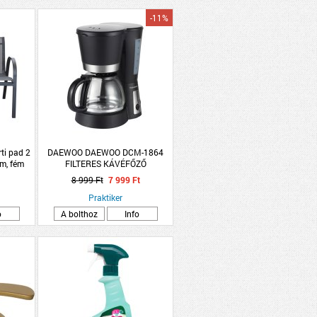
-11%
i pad 2
DAEWOO DAEWOO DCM-1864
m, fém
FILTERES KÁVÉFŐZŐ
8 999 Ft
7 999 Ft
Praktiker
o
A bolthoz
Info