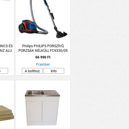
LINCS ÉS
Philips PHILIPS PORSZÍVÓ,
 NZ ALU
PORZSÁK NÉLKÜLI, FC9330/09
TÁS
66 990 Ft
Praktiker
o
A bolthoz
Info