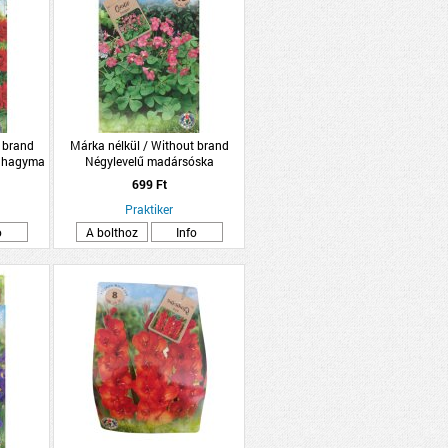
 brand
Márka nélkül / Without brand
ághagyma
Négylevelű madársóska
s
virághagyma 15db/csomag
699 Ft
Praktiker
o
A bolthoz
Info