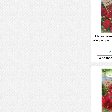
Márka nélkü
Dália pompomv
1db/cs
Pr
A boltho