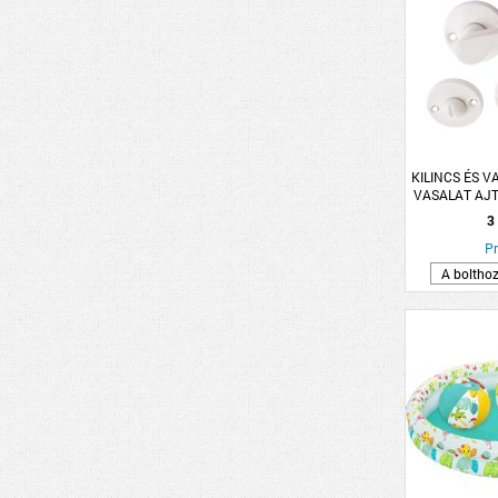
KILINCS ÉS V
VASALAT AJT
FEHÉR L
3
Pr
A boltho