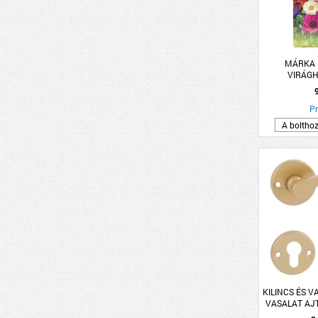
MÁRKA 
VIRÁG
Pr
A boltho
KILINCS ÉS V
VASALAT AJT
ARANY L