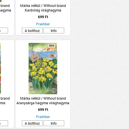
 brand
Márka nélkül / Without brand
ghagyma
Kardvirág virághagyma
k
10db/csomag piros
699 Ft
Praktiker
o
A bolthoz
Info
 brand
Márka nélkül / Without brand
 mix
Aranysárga hagyma virághagyma
'Molly' 15db/csomag
699 Ft
Praktiker
o
A bolthoz
Info