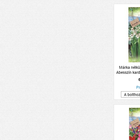
Márka nélkü
Abesszín kar
8db/cs
Pr
A boltho