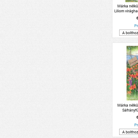
Márka nélkü
Liliom virág
Pr
A boltho
Márka nélkü
Sáfrányf
2db
Pr
A boltho