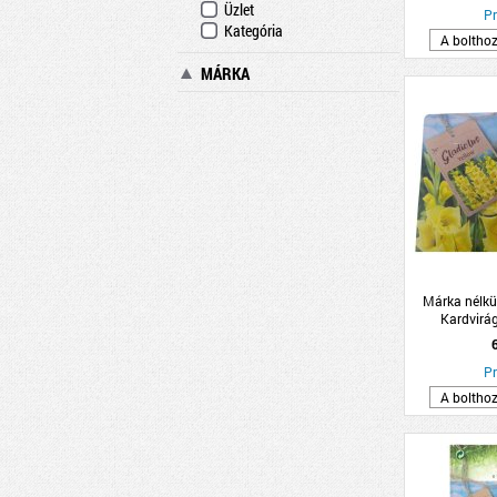
Üzlet
Pr
Kategória
A boltho
MÁRKA
Márka nélkü
Kardvirá
10db/c
Pr
A boltho