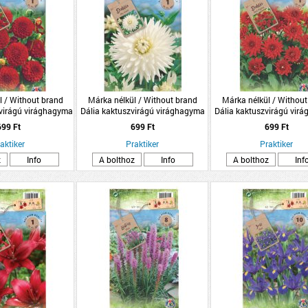
l / Without brand
Márka nélkül / Without brand
Márka nélkül / Without
irágú virághagyma
Dália kaktuszvirágú virághagyma
Dália kaktuszvirágú vir
omag piros
1db/csomag fehér
1db/csomag piro
699 Ft
699 Ft
699 Ft
aktiker
Praktiker
Praktiker
z
Info
A bolthoz
Info
A bolthoz
Inf