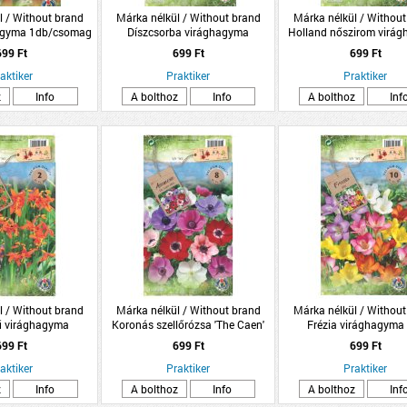
l / Without brand
Márka nélkül / Without brand
Márka nélkül / Without
hagyma 1db/csomag
Díszcsorba virághagyma
Holland nőszirom virá
piros
8db/csomag kék
10db/csomag ké
699 Ft
699 Ft
699 Ft
aktiker
Praktiker
Praktiker
z
Info
A bolthoz
Info
A bolthoz
Inf
l / Without brand
Márka nélkül / Without brand
Márka nélkül / Without
ű virághagyma
Koronás szellőrózsa 'The Caen'
Frézia virághagyma
/csomag
virághagyma színkeverék
10db/csomag
699 Ft
699 Ft
699 Ft
8db/csomag
aktiker
Praktiker
Praktiker
z
Info
A bolthoz
Info
A bolthoz
Inf