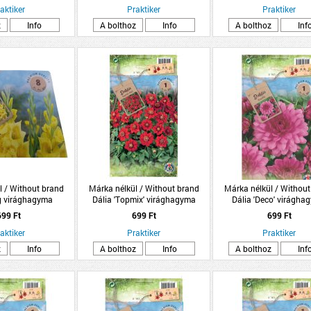
aktiker
Praktiker
Praktiker
z
Info
A bolthoz
Info
A bolthoz
Inf
l / Without brand
Márka nélkül / Without brand
Márka nélkül / Without
g virághagyma
Dália 'Topmix' virághagyma
Dália 'Deco' virágha
somag sárga
1db/csomag piros
1db/csomag rózsas
699 Ft
699 Ft
699 Ft
aktiker
Praktiker
Praktiker
z
Info
A bolthoz
Info
A bolthoz
Inf