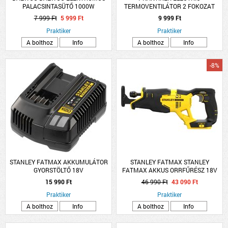
PALACSINTASÜTŐ 1000W
TERMOVENTILÁTOR 2 FOKOZAT
1000/2000W OSZCILLÁCIÓS 230V
7 999 Ft
5 999 Ft
9 999 Ft
50HZ FEHÉR
Praktiker
Praktiker
A bolthoz
Info
A bolthoz
Info
-8%
STANLEY FATMAX AKKUMULÁTOR
STANLEY FATMAX STANLEY
GYORSTÖLTŐ 18V
FATMAX AKKUS ORRFŰRÉSZ 18V
AKKU ÉS TÖLTŐ NÉLKÜL
15 990 Ft
46 990 Ft
43 090 Ft
Praktiker
Praktiker
A bolthoz
Info
A bolthoz
Info