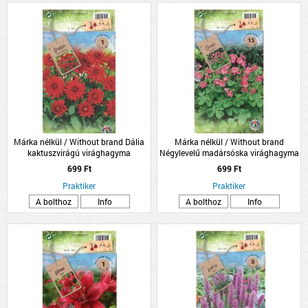
Márka nélkül / Without brand Dália
Márka nélkül / Without brand
kaktuszvirágú virághagyma
Négylevelű madársóska virághagyma
1db/csomag piros
15db/csomag
699 Ft
699 Ft
Praktiker
Praktiker
A bolthoz
Info
A bolthoz
Info