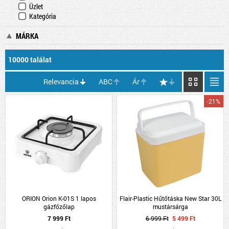
Üzlet
Kategória
MÁRKA
10000 találat
Relevancia
ABC
Ár
-21%
ORION Orion K-01S 1 lapos
Flair-Plastic Hűtőtáska New Star 30L
gázfőzőlap
mustársárga
7 999 Ft
6 999 Ft
5 499 Ft