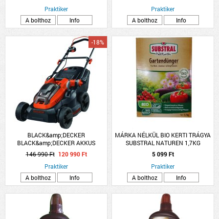
Praktiker
Praktiker
A bolthoz
Info
A bolthoz
Info
-18%
BLACK&amp;DECKER
MÁRKA NÉLKÜL BIO KERTI TRÁGYA
BLACK&amp;DECKER AKKUS
SUBSTRAL NATUREN 1,7KG
FŰNYÍRÓ CLM3820L1-QW 36V 38CM
146 990 Ft
120 990 Ft
5 099 Ft
35L AKKUVAL ÉS TÖLTŐVEL
Praktiker
Praktiker
A bolthoz
Info
A bolthoz
Info