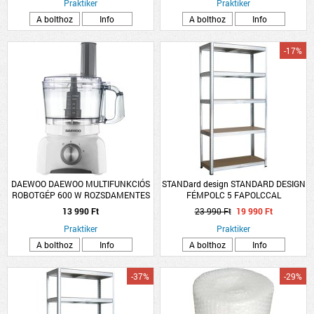
Praktiker
Praktiker
A bolthoz
Info
A bolthoz
Info
-17%
DAEWOO DAEWOO MULTIFUNKCIÓS
STANDard design STANDARD DESIGN
ROBOTGÉP 600 W ROZSDAMENTES
FÉMPOLC 5 FAPOLCCAL
APRÍTÓKÉS
HORGANYZOTT TEHERB:275
13 990 Ft
23 990 Ft
19 990 Ft
KG/POLC, ÖSSZTB: 1375 KG
Praktiker
180X90X45CM
Praktiker
A bolthoz
Info
A bolthoz
Info
-37%
-29%