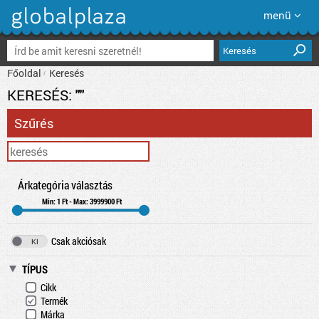
menü
Keresés
Főoldal
Keresés
KERESÉS:
""
Szűrés
Árkategória választás
Min: 1 Ft - Max: 3999900 Ft
Csak akciósak
TÍPUS
Cikk
Termék
Márka