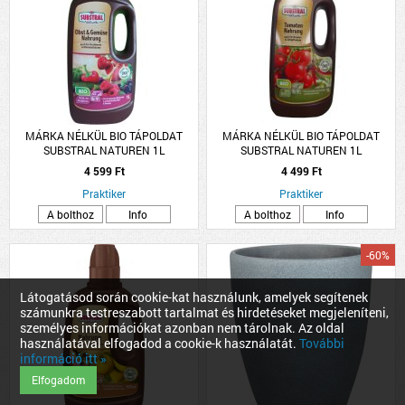
MÁRKA NÉLKÜL BIO TÁPOLDAT
MÁRKA NÉLKÜL BIO TÁPOLDAT
SUBSTRAL NATUREN 1L
SUBSTRAL NATUREN 1L
ZÖLDSÉGHEZ, GYÜMÖLCSHÖZ
PARADICSOMHOZ,
4 599 Ft
4 499 Ft
FŰSZERNÖVÉNYHEZ
Praktiker
Praktiker
A bolthoz
Info
A bolthoz
Info
-60%
Látogatásod során cookie-kat használunk, amelyek segítenek
számunkra testreszabott tartalmat és hirdetéseket megjeleníteni,
személyes információkat azonban nem tárolnak. Az oldal
használatával elfogadod a cookie-k használatát.
További
információ itt »
Elfogadom