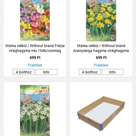
Márka nélkül / Without brand Frézia
Márka nélkül / Without brand
virághagyma mix 10db/csomag
Aranysárga hagyma virághagyma
'Molly' 15db/csomag
699 Ft
699 Ft
Praktiker
Praktiker
A bolthoz
Info
A bolthoz
Info