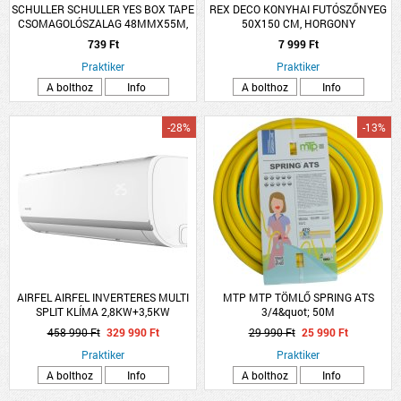
SCHULLER SCHULLER YES BOX TAPE
REX DECO KONYHAI FUTÓSZŐNYEG
CSOMAGOLÓSZALAG 48MMX55M,
50X150 CM, HORGONY
BARNA
739 Ft
7 999 Ft
Praktiker
Praktiker
A bolthoz
Info
A bolthoz
Info
-28%
-13%
AIRFEL AIRFEL INVERTERES MULTI
MTP MTP TÖMLŐ SPRING ATS
SPLIT KLÍMA 2,8KW+3,5KW
3/4&quot; 50M
2LMX50N/LRXM25UVB1B/LRXM35UVB1B
CSAVARODÁSMENTES
458 990 Ft
329 990 Ft
29 990 Ft
25 990 Ft
Praktiker
Praktiker
A bolthoz
Info
A bolthoz
Info