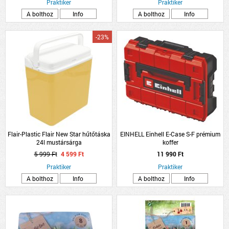
Praktiker
Praktiker
A bolthoz
Info
A bolthoz
Info
-23%
Flair-Plastic Flair New Star hűtőtáska
EINHELL Einhell E-Case S-F prémium
24l mustársárga
koffer
5 999 Ft
4 599 Ft
11 990 Ft
Praktiker
Praktiker
A bolthoz
Info
A bolthoz
Info