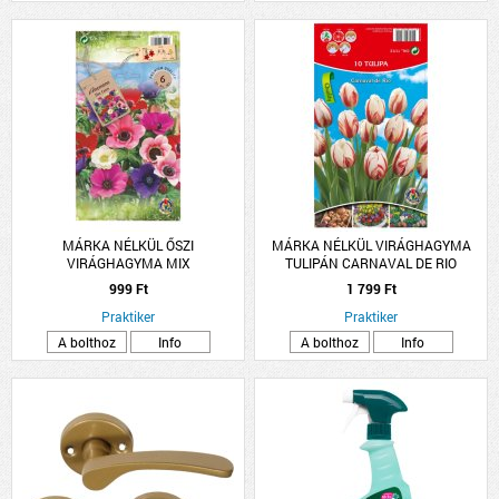
MÁRKA NÉLKÜL ŐSZI
MÁRKA NÉLKÜL VIRÁGHAGYMA
VIRÁGHAGYMA MIX
TULIPÁN CARNAVAL DE RIO
10DARAB/CSOMAG FEHÉR-PIROS
999 Ft
1 799 Ft
Praktiker
Praktiker
A bolthoz
Info
A bolthoz
Info