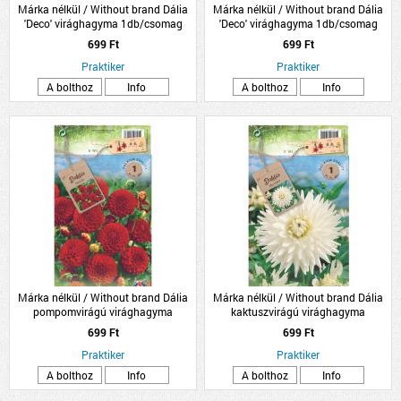
Márka nélkül / Without brand Dália
Márka nélkül / Without brand Dália
'Deco' virághagyma 1db/csomag
'Deco' virághagyma 1db/csomag
rózsaszín
sárga
699 Ft
699 Ft
Praktiker
Praktiker
A bolthoz
Info
A bolthoz
Info
Márka nélkül / Without brand Dália
Márka nélkül / Without brand Dália
pompomvirágú virághagyma
kaktuszvirágú virághagyma
1db/csomag piros
1db/csomag fehér
699 Ft
699 Ft
Praktiker
Praktiker
A bolthoz
Info
A bolthoz
Info