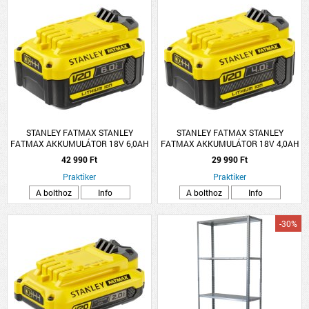
STANLEY FATMAX STANLEY
STANLEY FATMAX STANLEY
FATMAX AKKUMULÁTOR 18V 6,0AH
FATMAX AKKUMULÁTOR 18V 4,0AH
LI-ION
LI-ION
42 990 Ft
29 990 Ft
Praktiker
Praktiker
A bolthoz
Info
A bolthoz
Info
-30%