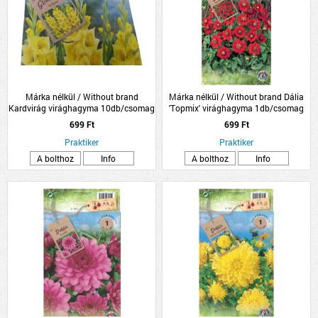
Márka nélkül / Without brand
Márka nélkül / Without brand Dália
Kardvirág virághagyma 10db/csomag
'Topmix' virághagyma 1db/csomag
sárga
piros
699 Ft
699 Ft
Praktiker
Praktiker
A bolthoz
Info
A bolthoz
Info