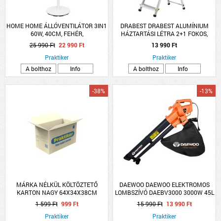
HOME HOME ÁLLÓVENTILÁTOR 3IN1
DRABEST DRABEST ALUMÍNIUM
60W, 40CM, FEHÉR,
HÁZTARTÁSI LÉTRA 2+1 FOKOS,
TÁVIRÁNYÍTÓVAL
MAX. 150KG
25 990 Ft
22 990 Ft
13 990 Ft
Praktiker
Praktiker
A bolthoz
Info
A bolthoz
Info
-38%
-13%
MÁRKA NÉLKÜL KÖLTÖZTETŐ
DAEWOO DAEWOO ELEKTROMOS
KARTON NAGY 64X34X38CM
LOMBSZÍVÓ DAEBV3000 3000W 45L
TERHELHETŐSÉG MAXIMUM 20KG
10:1 TÖMÖRÍTÉSI ARÁNY
1 599 Ft
999 Ft
15 990 Ft
13 990 Ft
Praktiker
Praktiker