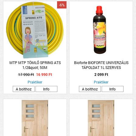
-6%
MTP MTP TÖMLŐ SPRING ATS
Bioforte BIOFORTE UNIVERZÁLIS
1/2&quot; 50M
TÁPOLDAT 1L SZERVES
CSAVARODÁSMENTES
17 990 Ft
16 990 Ft
2 099 Ft
Praktiker
Praktiker
A bolthoz
Info
A bolthoz
Info