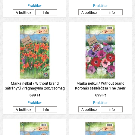
Praktiker
Praktiker
A bolthoz
Info
A bolthoz
Info
Márka nélkül / Without brand
Márka nélkül / Without brand
Sáfrányfű virághagyma 2db/csomag
Koronás szellőrózsa 'The Caen'
virághagyma színkeverék
699 Ft
699 Ft
8db/csomag
Praktiker
Praktiker
A bolthoz
Info
A bolthoz
Info