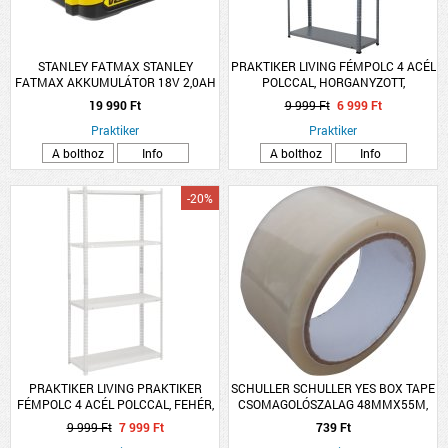
STANLEY FATMAX STANLEY
PRAKTIKER LIVING FÉMPOLC 4 ACÉL
FATMAX AKKUMULÁTOR 18V 2,0AH
POLCCAL, HORGANYZOTT,
LI-ION
150X75X30CM
19 990 Ft
9 999 Ft
6 999 Ft
Praktiker
Praktiker
A bolthoz
Info
A bolthoz
Info
-20%
PRAKTIKER LIVING PRAKTIKER
SCHULLER SCHULLER YES BOX TAPE
FÉMPOLC 4 ACÉL POLCCAL, FEHÉR,
CSOMAGOLÓSZALAG 48MMX55M,
150X75X30CM
ÁTLÁTSZÓ
9 999 Ft
7 999 Ft
739 Ft