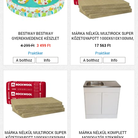
BESTWAY BESTWAY
MÁRKA NÉLKÜL MULTIROCK SUPER
GYEREKMEDENCE KÉSZLET
KŐZETGYAPOTT 1000X610X100MM,
122X20CM
0.039W/M-K
4 299 Ft
3 499 Ft
17 563 Ft
Praktiker
Praktiker
A bolthoz
Info
A bolthoz
Info
MÁRKA NÉLKÜL MULTIROCK SUPER
MÁRKA NÉLKÜL KOMPLETT
KŐZETGYAPOTT 1000X610X50MM,
MOSOGATÓS SZEKRÉNY