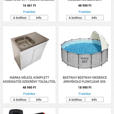
0.039W/M-K
NYÍLÓAJTÓS, EGYMEDENCÉS TÁLLAL
16 461 Ft
48 990 Ft
80X50CM FEHÉR
Praktiker
Praktiker
A bolthoz
Info
A bolthoz
Info
MÁRKA NÉLKÜL KOMPLETT
BESTWAY BESTWAY MEDENCE
MOSOGATÓS SZEKRÉNY TOLÓAJTÓS,
ÁRNYÉKOLÓ FLOWCLEAR 305-
EGYMEDENCÉS TÁLLAL 80X50CM
549CM KEREK MEDENCÉKHEZ
48 990 Ft
18 990 Ft
FEHÉR
Praktiker
Praktiker
A bolthoz
Info
A bolthoz
Info