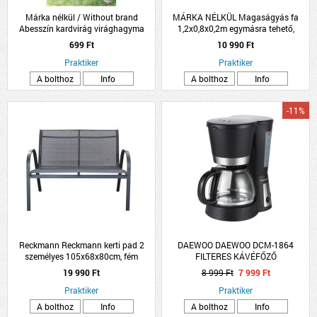
Márka nélkül / Without brand
MÁRKA NÉLKÜL Magaságyás fa
Abesszín kardvirág virághagyma
1,2x0,8x0,2m egymásra tehető,
8db/csomag fehér
összecsukható
699 Ft
10 990 Ft
Praktiker
Praktiker
A bolthoz
Info
A bolthoz
Info
-11%
Reckmann Reckmann kerti pad 2
DAEWOO DAEWOO DCM-1864
személyes 105x68x80cm, fém
FILTERES KÁVÉFŐZŐ
19 990 Ft
8 999 Ft
7 999 Ft
Praktiker
Praktiker
A bolthoz
Info
A bolthoz
Info