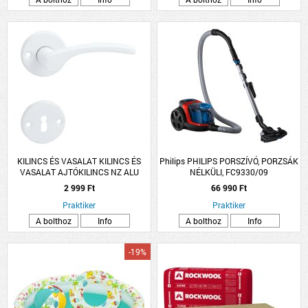
KILINCS ÉS VASALAT KILINCS ÉS
Philips PHILIPS PORSZÍVÓ, PORZSÁK
VASALAT AJTÓKILINCS NZ ALU
NÉLKÜLI, FC9330/09
FEHÉR LANA ROZETTÁS
2 999 Ft
66 990 Ft
Praktiker
Praktiker
A bolthoz
Info
A bolthoz
Info
-19%