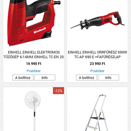
EINHELL EINHELL ELEKTROMOS
EINHELL EINHELL ORRFŰRÉSZ 690W
TŰZŐGÉP 6-14MM EINHELL TC-EN 20
TC-AP 690 E +FAFŰRÉSZLAP
E, TŰZŐKAPOCSSAL ÉS SZEGGEL
16 990 Ft
23 990 Ft
Praktiker
Praktiker
A bolthoz
Info
A bolthoz
Info
-12%