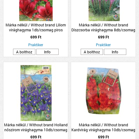
Márka nélkül / Without brand Liliom
Márka nélkül / Without brand
virághagyma 1db/csomag piros
Díszcsorba virághagyma 8db/csomag
kék
699 Ft
699 Ft
Praktiker
Praktiker
A bolthoz
Info
A bolthoz
Info
Márka nélkül / Without brand Holland
Márka nélkül / Without brand
nőszirom virághagyma 10db/csomag
Kardvirág virághagyma 10db/csomag
kék
piros
699 Ft
699 Ft