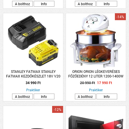
A bolthoz
Info
A bolthoz
Info
-14%
STANLEY FATMAX STANLEY
ORION ORION LÉGKEVERÉSES
FATMAX KEZDŐKÉSZLET 18V V20
FŐZŐEDÉNY 12 LITER 1200-1400W
AKKUMULÁTOR RENDSZERHEZ
34 990 Ft
20 990 Ft
17 990 Ft
Praktiker
Praktiker
A bolthoz
Info
A bolthoz
Info
-12%