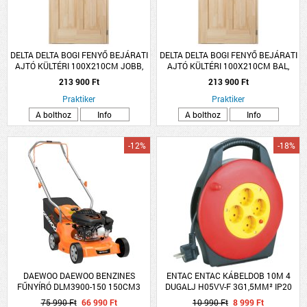
DELTA DELTA BOGI FENYŐ BEJÁRATI
DELTA DELTA BOGI FENYŐ BEJÁRATI
AJTÓ KÜLTÉRI 100X210CM JOBB,
AJTÓ KÜLTÉRI 100X210CM BAL,
PUNTÓ ÜVEGGEL
PUNTÓ ÜVEGGEL
213 900 Ft
213 900 Ft
Praktiker
Praktiker
A bolthoz
Info
A bolthoz
Info
-12%
-18%
DAEWOO DAEWOO BENZINES
ENTAC ENTAC KÁBELDOB 10M 4
FŰNYÍRÓ DLM3900-150 150CM3
DUGALJ H05VV-F 3G1,5MM² IP20
39CM 35L
75 990 Ft
66 990 Ft
10 990 Ft
8 999 Ft