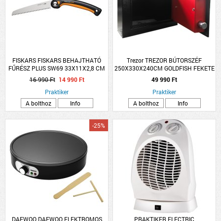
FISKARS FISKARS BEHAJTHATÓ
Trezor TREZOR BÚTORSZÉF
FŰRÉSZ PLUS SW69 33X11X2,8 CM
250X330X240CM GOLDFISH FEKETE
ACÉL
MABISZ &quot;A&quot;
16 990 Ft
14 990 Ft
49 990 Ft
Praktiker
Praktiker
A bolthoz
Info
A bolthoz
Info
-25%
DAEWOO DAEWOO ELEKTROMOS
PRAKTIKER ELECTRIC