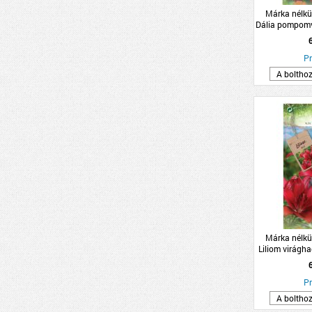
Márka nélkü
Dália pompomv
1db/cs
Pr
A boltho
Márka nélkü
Liliom virág
Pr
A boltho