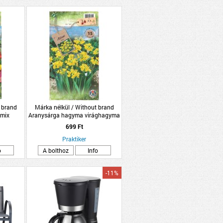
 brand
Márka nélkül / Without brand
 mix
Aranysárga hagyma virághagyma
'Molly' 15db/csomag
699 Ft
Praktiker
o
A bolthoz
Info
-11%