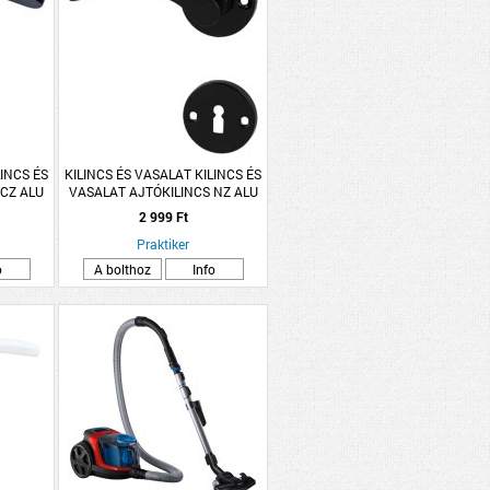
LINCS ÉS
KILINCS ÉS VASALAT KILINCS ÉS
 CZ ALU
VASALAT AJTÓKILINCS NZ ALU
TTÁS
FEKETE LANA ROZETTÁS
2 999 Ft
Praktiker
o
A bolthoz
Info