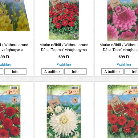
l / Without brand
Márka nélkül / Without brand
Márka nélkül / Without
g virághagyma
Dália 'Topmix' virághagyma
Dália 'Deco' virágha
somag sárga
1db/csomag piros
1db/csomag rózsas
699 Ft
699 Ft
699 Ft
aktiker
Praktiker
Praktiker
z
Info
A bolthoz
Info
A bolthoz
Inf