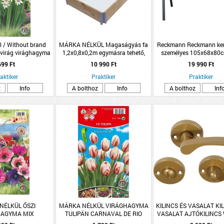
l / Without brand
MÁRKA NÉLKÜL Magaságyás fa
Reckmann Reckmann kert
dvirág virághagyma
1,2x0,8x0,2m egymásra tehető,
személyes 105x68x80c
omag fehér
összecsukható
699 Ft
10 990 Ft
19 990 Ft
aktiker
Praktiker
Praktiker
z
Info
A bolthoz
Info
A bolthoz
Inf
NÉLKÜL ŐSZI
MÁRKA NÉLKÜL VIRÁGHAGYMA
KILINCS ÉS VASALAT KI
HAGYMA MIX
TULIPÁN CARNAVAL DE RIO
VASALAT AJTÓKILINCS
10DARAB/CSOMAG FEHÉR-PIROS
ARANY LANA ROZE