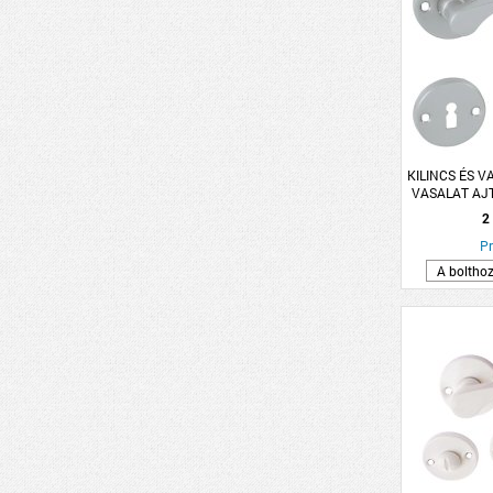
KILINCS ÉS V
VASALAT AJT
SZÜRKE L
2
Pr
A boltho