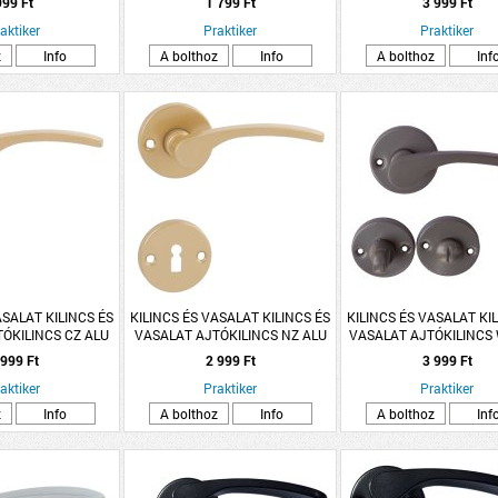
999 Ft
1 799 Ft
3 999 Ft
aktiker
Praktiker
Praktiker
z
Info
A bolthoz
Info
A bolthoz
Inf
ASALAT KILINCS ÉS
KILINCS ÉS VASALAT KILINCS ÉS
KILINCS ÉS VASALAT KI
ÓKILINCS CZ ALU
VASALAT AJTÓKILINCS NZ ALU
VASALAT AJTÓKILINCS
ANA ROZETTÁS
ARANY LANA ROZETTÁS
SZÜRKE LANA ROZE
 999 Ft
2 999 Ft
3 999 Ft
aktiker
Praktiker
Praktiker
z
Info
A bolthoz
Info
A bolthoz
Inf