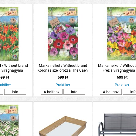
l / Without brand
Márka nélkül / Without brand
Márka nélkül / Without
ű virághagyma
Koronás szellőrózsa 'The Caen'
Frézia virághagyma
/csomag
virághagyma színkeverék
10db/csomag
699 Ft
699 Ft
699 Ft
8db/csomag
aktiker
Praktiker
Praktiker
z
Info
A bolthoz
Info
A bolthoz
Inf