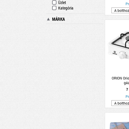
Üzlet
Pr
Kategória
A boltho
MÁRKA
ORION Orio
gáz
7
Pr
A boltho