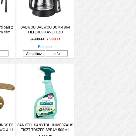
i pad 2
DAEWOO DAEWOO DCM-1864
m, fém
FILTERES KÁVÉFŐZŐ
8 999 Ft
7 999 Ft
Praktiker
o
A bolthoz
Info
LINCS ÉS
SANYTOL SANYTOL UNIVERZÁLIS
 WC ALU
TISZTÍTÓSZER SPRAY 500ML
TTÁS