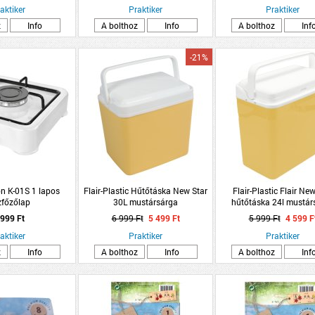
aktiker
Praktiker
Praktiker
z
Info
A bolthoz
Info
A bolthoz
Inf
-21%
n K-01S 1 lapos
Flair-Plastic Hűtőtáska New Star
Flair-Plastic Flair New
főzőlap
30L mustársárga
hűtőtáska 24l mustár
 999 Ft
6 999 Ft
5 499 Ft
5 999 Ft
4 599 F
aktiker
Praktiker
Praktiker
z
Info
A bolthoz
Info
A bolthoz
Inf