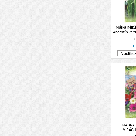
Márka nélkü
Abesszín kar
8db/cs
Pr
A boltho
MÁRKA 
VIRÁG