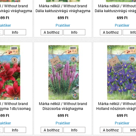
l / Without brand
Márka nélkül / Without brand
Márka nélkül / Without
irágú virághagyma
Dália kaktuszvirágú virághagyma
Dália kaktuszvirágú vir
omag piros
1db/csomag fehér
1db/csomag piro
699 Ft
699 Ft
699 Ft
aktiker
Praktiker
Praktiker
z
Info
A bolthoz
Info
A bolthoz
Inf
l / Without brand
Márka nélkül / Without brand
Márka nélkül / Without
hagyma 1db/csomag
Díszcsorba virághagyma
Holland nőszirom virá
piros
8db/csomag kék
10db/csomag ké
699 Ft
699 Ft
699 Ft
aktiker
Praktiker
Praktiker
z
Info
A bolthoz
Info
A bolthoz
Inf