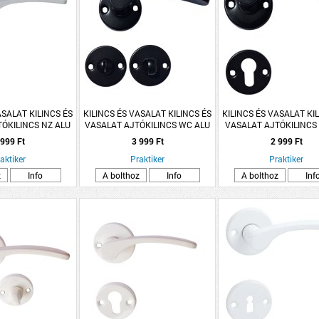
ASALAT KILINCS ÉS
KILINCS ÉS VASALAT KILINCS ÉS
KILINCS ÉS VASALAT KI
ÓKILINCS NZ ALU
VASALAT AJTÓKILINCS WC ALU
VASALAT AJTÓKILINCS
ANA ROZETTÁS
FEKETE LANA ROZETTÁS
FEKETE LANA ROZE
 999 Ft
3 999 Ft
2 999 Ft
aktiker
Praktiker
Praktiker
z
Info
A bolthoz
Info
A bolthoz
Inf