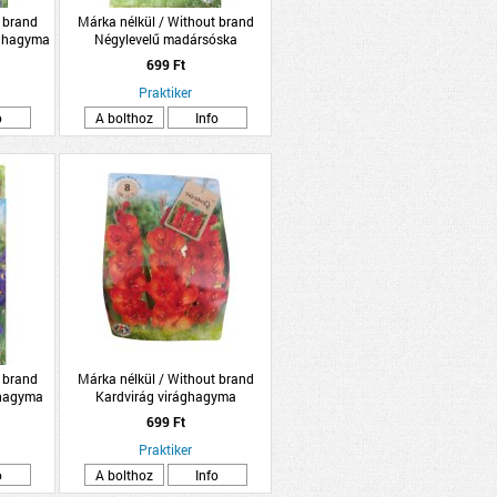
 brand
Márka nélkül / Without brand
ághagyma
Négylevelű madársóska
s
virághagyma 15db/csomag
699 Ft
Praktiker
o
A bolthoz
Info
 brand
Márka nélkül / Without brand
ghagyma
Kardvirág virághagyma
k
10db/csomag piros
699 Ft
Praktiker
o
A bolthoz
Info