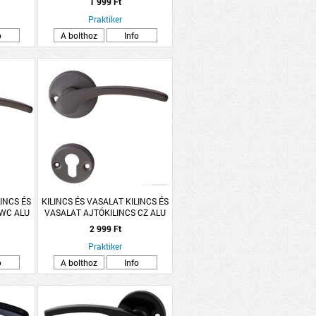
1 999 Ft
Praktiker
o
A bolthoz
Info
LINCS ÉS
KILINCS ÉS VASALAT KILINCS ÉS
 WC ALU
VASALAT AJTÓKILINCS CZ ALU
TTÁS
SZÜRKE LANA ROZETTÁS
2 999 Ft
Praktiker
o
A bolthoz
Info