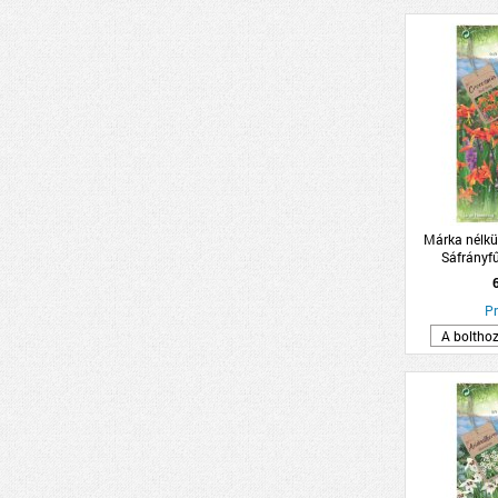
Márka nélkü
Sáfrányf
2db
Pr
A boltho