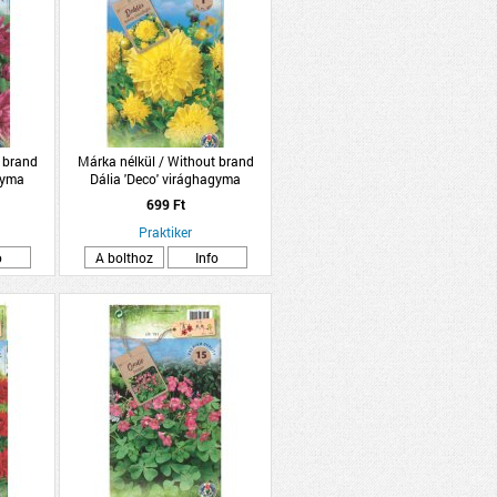
 brand
Márka nélkül / Without brand
gyma
Dália 'Deco' virághagyma
zín
1db/csomag sárga
699 Ft
Praktiker
o
A bolthoz
Info