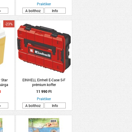
Praktiker
o
A bolthoz
Info
-23%
 Star
EINHELL Einhell E-Case S-F
sárga
prémium koffer
t
11 990 Ft
Praktiker
o
A bolthoz
Info