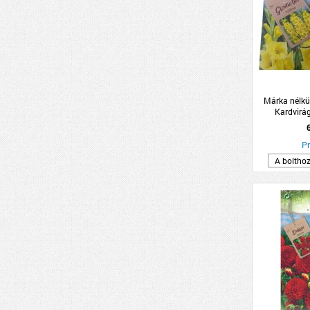
Márka nélkü
Kardvirá
10db/c
Pr
A boltho