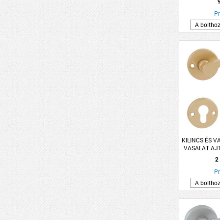
Pr
A boltho
KILINCS ÉS V
VASALAT AJT
ARANY L
2
Pr
A boltho