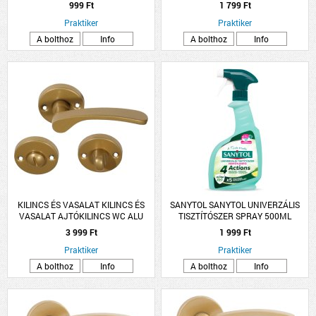
10DARAB/CSOMAG FEHÉR-PIROS
999 Ft
1 799 Ft
Praktiker
Praktiker
A bolthoz
Info
A bolthoz
Info
KILINCS ÉS VASALAT KILINCS ÉS
SANYTOL SANYTOL UNIVERZÁLIS
VASALAT AJTÓKILINCS WC ALU
TISZTÍTÓSZER SPRAY 500ML
ARANY LANA ROZETTÁS
3 999 Ft
1 999 Ft
Praktiker
Praktiker
A bolthoz
Info
A bolthoz
Info