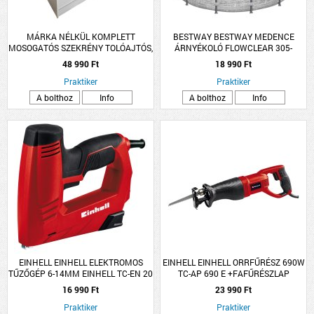
MÁRKA NÉLKÜL KOMPLETT
BESTWAY BESTWAY MEDENCE
MOSOGATÓS SZEKRÉNY TOLÓAJTÓS,
ÁRNYÉKOLÓ FLOWCLEAR 305-
EGYMEDENCÉS TÁLLAL 80X50CM
549CM KEREK MEDENCÉKHEZ
48 990 Ft
18 990 Ft
FEHÉR
Praktiker
Praktiker
A bolthoz
Info
A bolthoz
Info
EINHELL EINHELL ELEKTROMOS
EINHELL EINHELL ORRFŰRÉSZ 690W
TŰZŐGÉP 6-14MM EINHELL TC-EN 20
TC-AP 690 E +FAFŰRÉSZLAP
E, TŰZŐKAPOCSSAL ÉS SZEGGEL
16 990 Ft
23 990 Ft
Praktiker
Praktiker