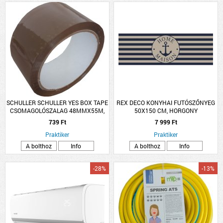
SCHULLER SCHULLER YES BOX TAPE
REX DECO KONYHAI FUTÓSZŐNYEG
CSOMAGOLÓSZALAG 48MMX55M,
50X150 CM, HORGONY
BARNA
739 Ft
7 999 Ft
Praktiker
Praktiker
A bolthoz
Info
A bolthoz
Info
-28%
-13%