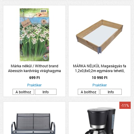
Márka nélkül / Without brand
MÁRKA NÉLKÜL Magaságyás fa
Abesszín kardvirág virághagyma
1,2x0,8x0,2m egymásra tehető,
8db/csomag fehér
összecsukható
699 Ft
10 990 Ft
Praktiker
Praktiker
A bolthoz
Info
A bolthoz
Info
-11%