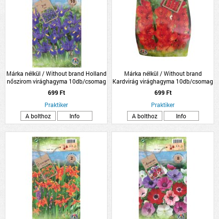
Márka nélkül / Without brand Holland
Márka nélkül / Without brand
nőszirom virághagyma 10db/csomag
Kardvirág virághagyma 10db/csomag
kék
piros
699 Ft
699 Ft
Praktiker
Praktiker
A bolthoz
Info
A bolthoz
Info