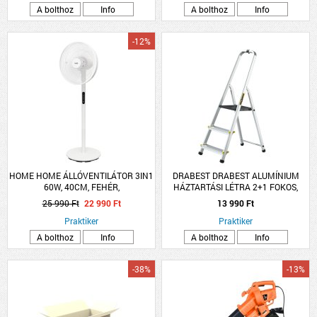
A bolthoz
Info
A bolthoz
Info
-12%
HOME HOME ÁLLÓVENTILÁTOR 3IN1
DRABEST DRABEST ALUMÍNIUM
60W, 40CM, FEHÉR,
HÁZTARTÁSI LÉTRA 2+1 FOKOS,
TÁVIRÁNYÍTÓVAL
MAX. 150KG
25 990 Ft
22 990 Ft
13 990 Ft
Praktiker
Praktiker
A bolthoz
Info
A bolthoz
Info
-38%
-13%