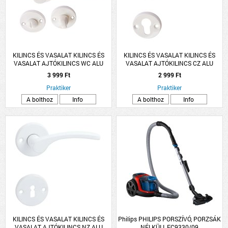
KILINCS ÉS VASALAT KILINCS ÉS
KILINCS ÉS VASALAT KILINCS ÉS
VASALAT AJTÓKILINCS WC ALU
VASALAT AJTÓKILINCS CZ ALU
FEHÉR LANA ROZETTÁS
FEHÉR LANA ROZETTÁS
3 999 Ft
2 999 Ft
Praktiker
Praktiker
A bolthoz
Info
A bolthoz
Info
KILINCS ÉS VASALAT KILINCS ÉS
Philips PHILIPS PORSZÍVÓ, PORZSÁK
VASALAT AJTÓKILINCS NZ ALU
NÉLKÜLI, FC9330/09