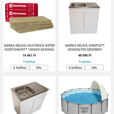
MÁRKA NÉLKÜL MULTIROCK SUPER
MÁRKA NÉLKÜL KOMPLETT
KŐZETGYAPOTT 1000X610X50MM,
MOSOGATÓS SZEKRÉNY
0.039W/M-K
NYÍLÓAJTÓS, EGYMEDENCÉS TÁLLAL
16 461 Ft
48 990 Ft
80X50CM FEHÉR
Praktiker
Praktiker
A bolthoz
Info
A bolthoz
Info