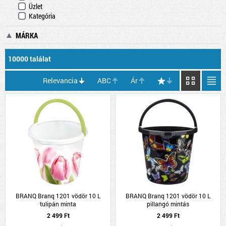
Üzlet
Kategória
MÁRKA
10000 találat
Relevancia
ABC
Ár
BRANQ Branq 1201 vödör 10 L
BRANQ Branq 1201 vödör 10 L
tulipán minta
pillangó mintás
2 499 Ft
2 499 Ft