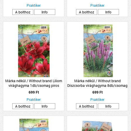
Praktiker
Praktiker
A bolthoz
Info
A bolthoz
Info
Márka nélkül / Without brand Liliom
Márka nélkül / Without brand
virághagyma 1db/csomag piros
Díszcsorba virághagyma 8db/csomag
kék
699 Ft
699 Ft
Praktiker
Praktiker
A bolthoz
Info
A bolthoz
Info