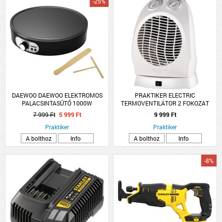
-25%
DAEWOO DAEWOO ELEKTROMOS
PRAKTIKER ELECTRIC
PALACSINTASÜTŐ 1000W
TERMOVENTILÁTOR 2 FOKOZAT
1000/2000W OSZCILLÁCIÓS 230V
7 999 Ft
5 999 Ft
9 999 Ft
50HZ FEHÉR
Praktiker
Praktiker
A bolthoz
Info
A bolthoz
Info
-8%