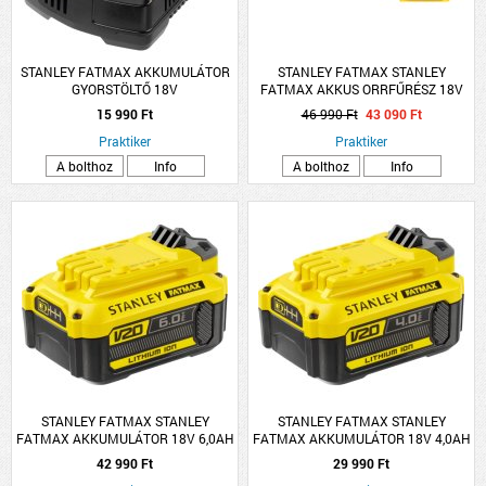
STANLEY FATMAX AKKUMULÁTOR
STANLEY FATMAX STANLEY
GYORSTÖLTŐ 18V
FATMAX AKKUS ORRFŰRÉSZ 18V
AKKU ÉS TÖLTŐ NÉLKÜL
15 990 Ft
46 990 Ft
43 090 Ft
Praktiker
Praktiker
A bolthoz
Info
A bolthoz
Info
STANLEY FATMAX STANLEY
STANLEY FATMAX STANLEY
FATMAX AKKUMULÁTOR 18V 6,0AH
FATMAX AKKUMULÁTOR 18V 4,0AH
LI-ION
LI-ION
42 990 Ft
29 990 Ft