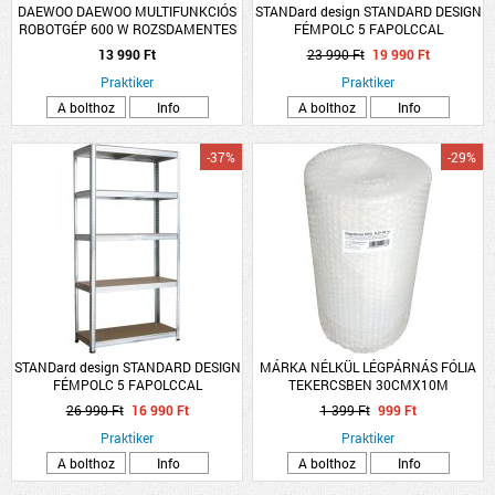
DAEWOO DAEWOO MULTIFUNKCIÓS
STANDard design STANDARD DESIGN
ROBOTGÉP 600 W ROZSDAMENTES
FÉMPOLC 5 FAPOLCCAL
APRÍTÓKÉS
HORGANYZOTT TEHERB:275
13 990 Ft
23 990 Ft
19 990 Ft
KG/POLC, ÖSSZTB: 1375 KG
Praktiker
180X90X45CM
Praktiker
A bolthoz
Info
A bolthoz
Info
-37%
-29%
STANDard design STANDARD DESIGN
MÁRKA NÉLKÜL LÉGPÁRNÁS FÓLIA
FÉMPOLC 5 FAPOLCCAL
TEKERCSBEN 30CMX10M
HORGANYZOTT TEHERB:175
26 990 Ft
16 990 Ft
1 399 Ft
999 Ft
KG/POLC, ÖSSZTB: 875 KG
180X90X45 CM
Praktiker
Praktiker
A bolthoz
Info
A bolthoz
Info