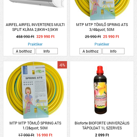
AIRFEL AIRFEL INVERTERES MULTI
MTP MTP TÖMLŐ SPRING ATS
SPLIT KLÍMA 2,8KW+3,5KW
3/4&quot; 50M
2LMX50N/LRXM25UVB1B/LRXM35UVB1B
CSAVARODÁSMENTES
458 990 Ft
329 990 Ft
29 990 Ft
25 990 Ft
Praktiker
Praktiker
A bolthoz
Info
A bolthoz
Info
-6%
MTP MTP TÖMLŐ SPRING ATS
Bioforte BIOFORTE UNIVERZÁLIS
1/2&quot; 50M
TÁPOLDAT 1L SZERVES
CSAVARODÁSMENTES
17 990 Ft
16 990 Ft
2 099 Ft