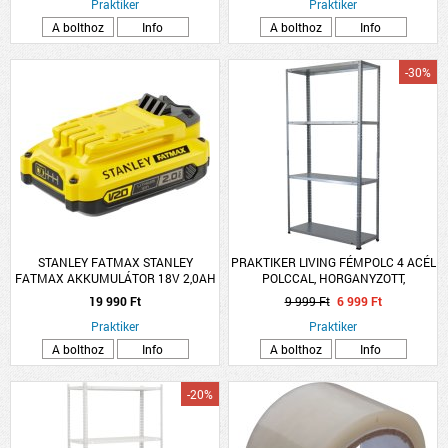
Praktiker
Praktiker
A bolthoz
Info
A bolthoz
Info
-30%
STANLEY FATMAX STANLEY
PRAKTIKER LIVING FÉMPOLC 4 ACÉL
FATMAX AKKUMULÁTOR 18V 2,0AH
POLCCAL, HORGANYZOTT,
LI-ION
150X75X30CM
19 990 Ft
9 999 Ft
6 999 Ft
Praktiker
Praktiker
A bolthoz
Info
A bolthoz
Info
-20%