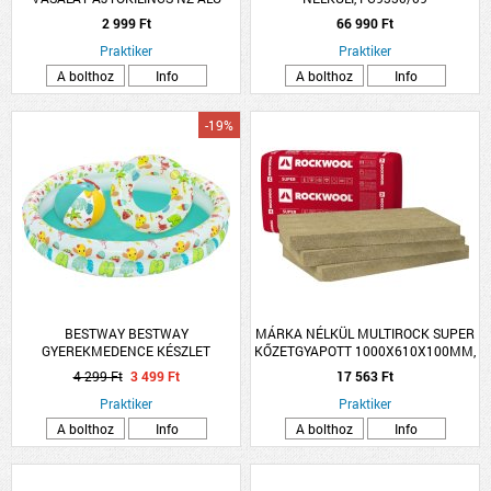
FEHÉR LANA ROZETTÁS
2 999 Ft
66 990 Ft
Praktiker
Praktiker
A bolthoz
Info
A bolthoz
Info
-19%
BESTWAY BESTWAY
MÁRKA NÉLKÜL MULTIROCK SUPER
GYEREKMEDENCE KÉSZLET
KŐZETGYAPOTT 1000X610X100MM,
122X20CM
0.039W/M-K
4 299 Ft
3 499 Ft
17 563 Ft
Praktiker
Praktiker
A bolthoz
Info
A bolthoz
Info