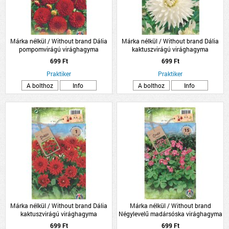
Márka nélkül / Without brand Dália
Márka nélkül / Without brand Dália
pompomvirágú virághagyma
kaktuszvirágú virághagyma
1db/csomag piros
1db/csomag fehér
699 Ft
699 Ft
Praktiker
Praktiker
A bolthoz
Info
A bolthoz
Info
Márka nélkül / Without brand Dália
Márka nélkül / Without brand
kaktuszvirágú virághagyma
Négylevelű madársóska virághagyma
1db/csomag piros
15db/csomag
699 Ft
699 Ft