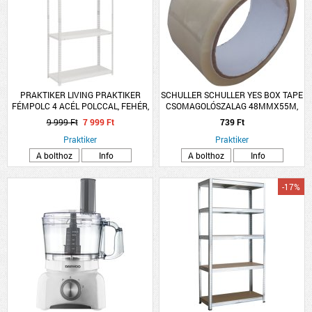
PRAKTIKER LIVING PRAKTIKER
SCHULLER SCHULLER YES BOX TAPE
FÉMPOLC 4 ACÉL POLCCAL, FEHÉR,
CSOMAGOLÓSZALAG 48MMX55M,
150X75X30CM
ÁTLÁTSZÓ
9 999 Ft
7 999 Ft
739 Ft
Praktiker
Praktiker
A bolthoz
Info
A bolthoz
Info
-17%