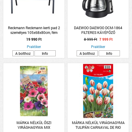
Reckmann Reckmann kerti pad 2
DAEWOO DAEWOO DCM-1864
személyes 105x68x80cm, fém
FILTERES KÁVÉFŐZŐ
19 990 Ft
8 999 Ft
7 999 Ft
Praktiker
Praktiker
A bolthoz
Info
A bolthoz
Info
MÁRKA NÉLKÜL ŐSZI
MÁRKA NÉLKÜL VIRÁGHAGYMA
VIRÁGHAGYMA MIX
TULIPÁN CARNAVAL DE RIO