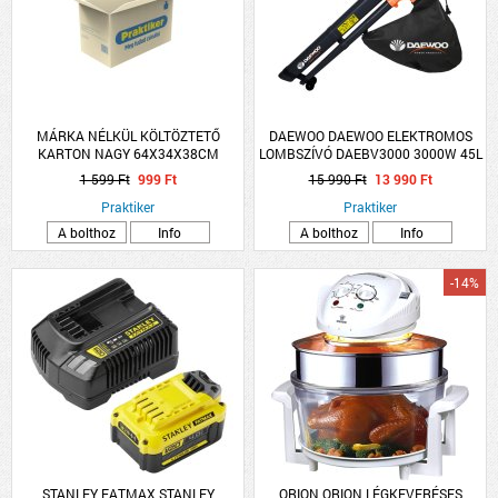
MÁRKA NÉLKÜL KÖLTÖZTETŐ
DAEWOO DAEWOO ELEKTROMOS
KARTON NAGY 64X34X38CM
LOMBSZÍVÓ DAEBV3000 3000W 45L
TERHELHETŐSÉG MAXIMUM 20KG
10:1 TÖMÖRÍTÉSI ARÁNY
1 599 Ft
999 Ft
15 990 Ft
13 990 Ft
Praktiker
Praktiker
A bolthoz
Info
A bolthoz
Info
-14%
STANLEY FATMAX STANLEY
ORION ORION LÉGKEVERÉSES