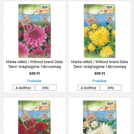
Márka nélkül / Without brand Dália
Márka nélkül / Without brand Dália
'Deco' virághagyma 1db/csomag
'Deco' virághagyma 1db/csomag
rózsaszín
sárga
699 Ft
699 Ft
Praktiker
Praktiker
A bolthoz
Info
A bolthoz
Info