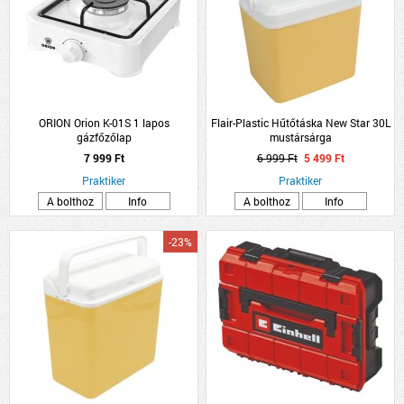
ORION Orion K-01S 1 lapos
Flair-Plastic Hűtőtáska New Star 30L
gázfőzőlap
mustársárga
7 999 Ft
6 999 Ft
5 499 Ft
Praktiker
Praktiker
A bolthoz
Info
A bolthoz
Info
-23%