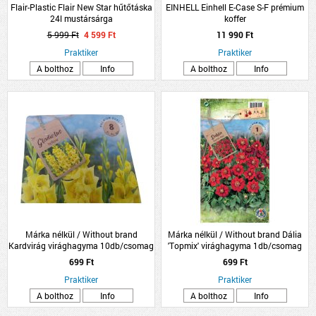
Flair-Plastic Flair New Star hűtőtáska
EINHELL Einhell E-Case S-F prémium
24l mustársárga
koffer
5 999 Ft
4 599 Ft
11 990 Ft
Praktiker
Praktiker
A bolthoz
Info
A bolthoz
Info
Márka nélkül / Without brand
Márka nélkül / Without brand Dália
Kardvirág virághagyma 10db/csomag
'Topmix' virághagyma 1db/csomag
sárga
piros
699 Ft
699 Ft
Praktiker
Praktiker
A bolthoz
Info
A bolthoz
Info