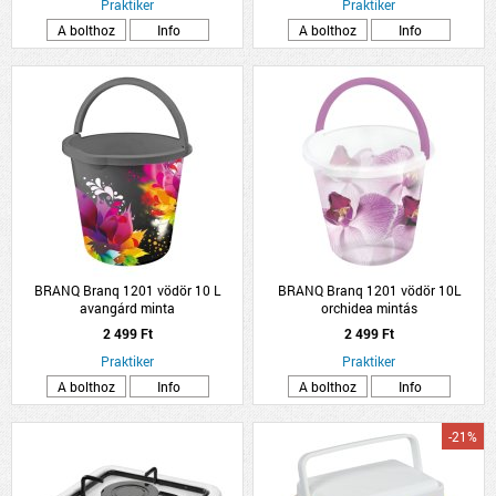
Praktiker
Praktiker
A bolthoz
Info
A bolthoz
Info
BRANQ Branq 1201 vödör 10 L
BRANQ Branq 1201 vödör 10L
avangárd minta
orchidea mintás
2 499 Ft
2 499 Ft
Praktiker
Praktiker
A bolthoz
Info
A bolthoz
Info
-21%