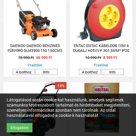
DAEWOO DAEWOO BENZINES
ENTAC ENTAC KÁBELDOB 10M 4
FŰNYÍRÓ DLM3900-150 150CM3
DUGALJ H05VV-F 3G1,5MM² IP20
39CM 35L
75 990 Ft
66 990 Ft
10 990 Ft
8 999 Ft
Praktiker
Praktiker
A bolthoz
Info
A bolthoz
Info
-18%
Látogatásod során cookie-kat használunk, amelyek segítenek
számunkra testreszabott tartalmat és hirdetéseket megjeleníteni,
személyes információkat azonban nem tárolnak. Az oldal
használatával elfogadod a cookie-k használatát.
További
információ itt »
Elfogadom