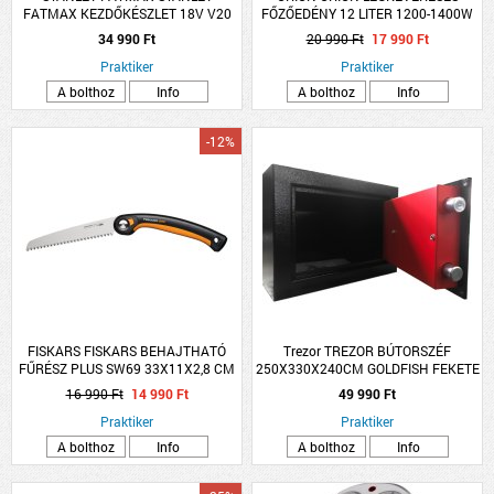
FATMAX KEZDŐKÉSZLET 18V V20
FŐZŐEDÉNY 12 LITER 1200-1400W
AKKUMULÁTOR RENDSZERHEZ
34 990 Ft
20 990 Ft
17 990 Ft
Praktiker
Praktiker
A bolthoz
Info
A bolthoz
Info
-12%
FISKARS FISKARS BEHAJTHATÓ
Trezor TREZOR BÚTORSZÉF
FŰRÉSZ PLUS SW69 33X11X2,8 CM
250X330X240CM GOLDFISH FEKETE
ACÉL
MABISZ &quot;A&quot;
16 990 Ft
14 990 Ft
49 990 Ft
Praktiker
Praktiker
A bolthoz
Info
A bolthoz
Info