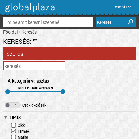
menü
Keresés
Főoldal
Keresés
KERESÉS:
""
Szűrés
Árkategória választás
Min: 1 Ft - Max: 3999900 Ft
Csak akciósak
TÍPUS
Cikk
Termék
Márka