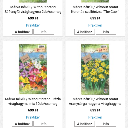
Márka nélkül / Without brand
Márka nélkül / Without brand
Sáfrányfű virághagyma 2db/csomag
Koronás szellőrózsa 'The Caen'
virághagyma színkeverék
699 Ft
699 Ft
8db/csomag
Praktiker
Praktiker
A bolthoz
Info
A bolthoz
Info
Márka nélkül / Without brand Frézia
Márka nélkül / Without brand
virághagyma mix 10db/csomag
Aranysárga hagyma virághagyma
'Molly' 15db/csomag
699 Ft
699 Ft
Praktiker
Praktiker
A bolthoz
Info
A bolthoz
Info