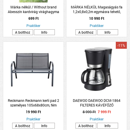
Márka nélkül / Without brand
MÁRKA NÉLKÜL Magaságyás fa
Abesszín kardvirág virághagyma
1,2x0,8x0,2m egymásra tehető,
8db/csomag fehér
összecsukható
699 Ft
10 990 Ft
Praktiker
Praktiker
A bolthoz
Info
A bolthoz
Info
-11%
Reckmann Reckmann kerti pad 2
DAEWOO DAEWOO DCM-1864
személyes 105x68x80cm, fém
FILTERES KÁVÉFŐZŐ
19 990 Ft
8 999 Ft
7 999 Ft
Praktiker
Praktiker
A bolthoz
Info
A bolthoz
Info