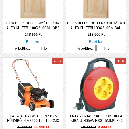
DELTA DELTA BOGI FENYŐ BEJÁRATI
DELTA DELTA BOGI FENYŐ BEJÁRATI
AJTÓ KÜLTÉRI 100X210CM JOBB,
AJTÓ KÜLTÉRI 100X210CM BAL,
PUNTÓ ÜVEGGEL
PUNTÓ ÜVEGGEL
213 900 Ft
213 900 Ft
Praktiker
Praktiker
A bolthoz
Info
A bolthoz
Info
-12%
-18%
DAEWOO DAEWOO BENZINES
ENTAC ENTAC KÁBELDOB 10M 4
FŰNYÍRÓ DLM3900-150 150CM3
DUGALJ H05VV-F 3G1,5MM² IP20
39CM 35L
75 990 Ft
66 990 Ft
10 990 Ft
8 999 Ft