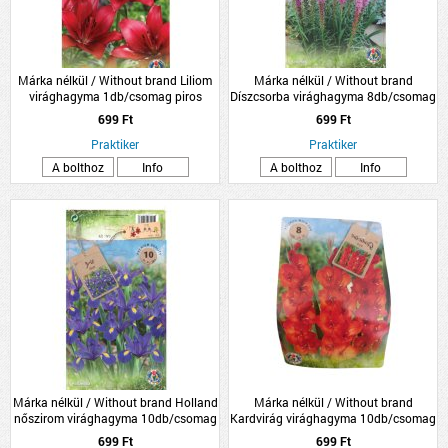
Márka nélkül / Without brand Liliom
Márka nélkül / Without brand
virághagyma 1db/csomag piros
Díszcsorba virághagyma 8db/csomag
kék
699 Ft
699 Ft
Praktiker
Praktiker
A bolthoz
Info
A bolthoz
Info
Márka nélkül / Without brand Holland
Márka nélkül / Without brand
nőszirom virághagyma 10db/csomag
Kardvirág virághagyma 10db/csomag
kék
piros
699 Ft
699 Ft