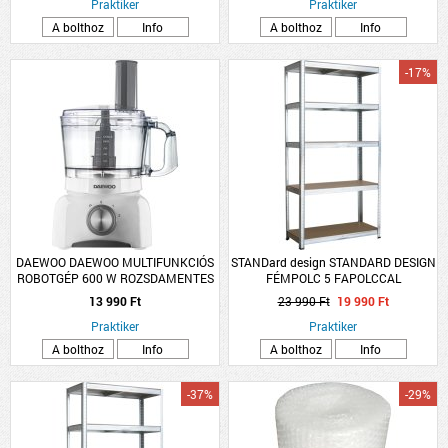
Praktiker
Praktiker
A bolthoz
Info
A bolthoz
Info
-17%
DAEWOO DAEWOO MULTIFUNKCIÓS
STANDard design STANDARD DESIGN
ROBOTGÉP 600 W ROZSDAMENTES
FÉMPOLC 5 FAPOLCCAL
APRÍTÓKÉS
HORGANYZOTT TEHERB:275
13 990 Ft
23 990 Ft
19 990 Ft
KG/POLC, ÖSSZTB: 1375 KG
Praktiker
180X90X45CM
Praktiker
A bolthoz
Info
A bolthoz
Info
-37%
-29%