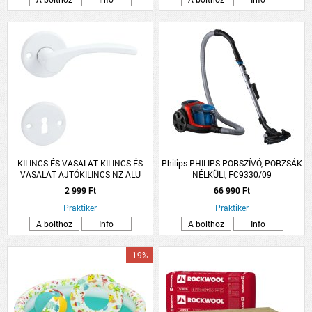
KILINCS ÉS VASALAT KILINCS ÉS
Philips PHILIPS PORSZÍVÓ, PORZSÁK
VASALAT AJTÓKILINCS NZ ALU
NÉLKÜLI, FC9330/09
FEHÉR LANA ROZETTÁS
2 999 Ft
66 990 Ft
Praktiker
Praktiker
A bolthoz
Info
A bolthoz
Info
-19%