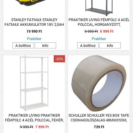
STANLEY FATMAX STANLEY
PRAKTIKER LIVING FÉMPOLC 4 ACÉL
FATMAX AKKUMULÁTOR 18V 2,0AH
POLCCAL, HORGANYZOTT,
LI-ION
150X75X30CM
19 990 Ft
9 999 Ft
6 999 Ft
Praktiker
Praktiker
A bolthoz
Info
A bolthoz
Info
-20%
PRAKTIKER LIVING PRAKTIKER
SCHULLER SCHULLER YES BOX TAPE
FÉMPOLC 4 ACÉL POLCCAL, FEHÉR,
CSOMAGOLÓSZALAG 48MMX55M,
150X75X30CM
ÁTLÁTSZÓ
9 999 Ft
7 999 Ft
739 Ft