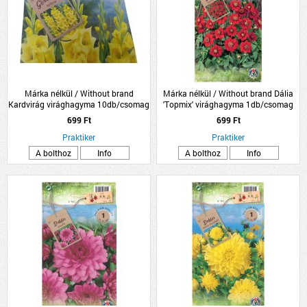
Márka nélkül / Without brand
Márka nélkül / Without brand Dália
Kardvirág virághagyma 10db/csomag
'Topmix' virághagyma 1db/csomag
sárga
piros
699 Ft
699 Ft
Praktiker
Praktiker
A bolthoz
Info
A bolthoz
Info