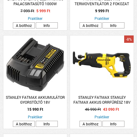
PALACSINTASÜTŐ 1000W
TERMOVENTILÁTOR 2 FOKOZAT
1000/2000W OSZCILLÁCIÓS 230V
7 999 Ft
5 999 Ft
9 999 Ft
50HZ FEHÉR
Praktiker
Praktiker
A bolthoz
Info
A bolthoz
Info
-8%
STANLEY FATMAX AKKUMULÁTOR
STANLEY FATMAX STANLEY
GYORSTÖLTŐ 18V
FATMAX AKKUS ORRFŰRÉSZ 18V
AKKU ÉS TÖLTŐ NÉLKÜL
15 990 Ft
46 990 Ft
43 090 Ft
Praktiker
Praktiker
A bolthoz
Info
A bolthoz
Info