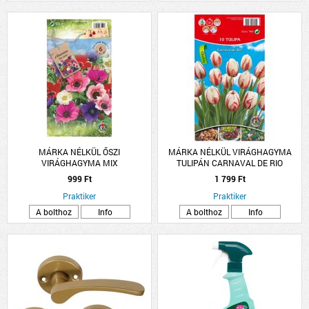
MÁRKA NÉLKÜL ŐSZI
MÁRKA NÉLKÜL VIRÁGHAGYMA
VIRÁGHAGYMA MIX
TULIPÁN CARNAVAL DE RIO
10DARAB/CSOMAG FEHÉR-PIROS
999 Ft
1 799 Ft
Praktiker
Praktiker
A bolthoz
Info
A bolthoz
Info