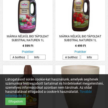
MÁRKA NÉLKÜL BIO TÁPOLDAT
MÁRKA NÉLKÜL BIO TÁPOLDAT
SUBSTRAL NATUREN 1L
SUBSTRAL NATUREN 1L
ZÖLDSÉGHEZ, GYÜMÖLCSHÖZ
PARADICSOMHOZ,
4 599 Ft
4 499 Ft
FŰSZERNÖVÉNYHEZ
Praktiker
Praktiker
A bolthoz
Info
A bolthoz
Info
Látogatásod során cookie-kat használunk, amelyek segítenek
számunkra testreszabott tartalmat és hirdetéseket megjeleníteni,
személyes információkat azonban nem tárolnak. Az oldal
használatával elfogadod a cookie-k használatát.
További
információ itt »
Elfogadom