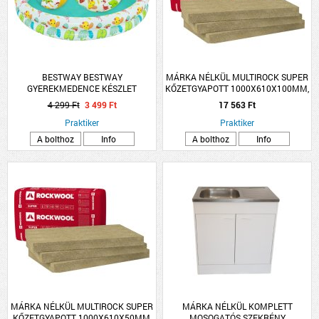
BESTWAY BESTWAY
MÁRKA NÉLKÜL MULTIROCK SUPER
GYEREKMEDENCE KÉSZLET
KŐZETGYAPOTT 1000X610X100MM,
122X20CM
0.039W/M-K
4 299 Ft
3 499 Ft
17 563 Ft
Praktiker
Praktiker
A bolthoz
Info
A bolthoz
Info
MÁRKA NÉLKÜL MULTIROCK SUPER
MÁRKA NÉLKÜL KOMPLETT
KŐZETGYAPOTT 1000X610X50MM,
MOSOGATÓS SZEKRÉNY