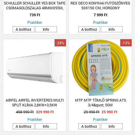
SCHULLER SCHULLER YES BOX TAPE
REX DECO KONYHAI FUTÓSZŐNYEG
CSOMAGOLÓSZALAG 48MMX55M,
50X150 CM, HORGONY
BARNA
739 Ft
7 999 Ft
Praktiker
Praktiker
A bolthoz
Info
A bolthoz
Info
-28%
-13%
AIRFEL AIRFEL INVERTERES MULTI
MTP MTP TÖMLŐ SPRING ATS
SPLIT KLÍMA 2,8KW+3,5KW
3/4&quot; 50M
2LMX50N/LRXM25UVB1B/LRXM35UVB1B
CSAVARODÁSMENTES
458 990 Ft
329 990 Ft
29 990 Ft
25 990 Ft
Praktiker
Praktiker
A bolthoz
Info
A bolthoz
Info