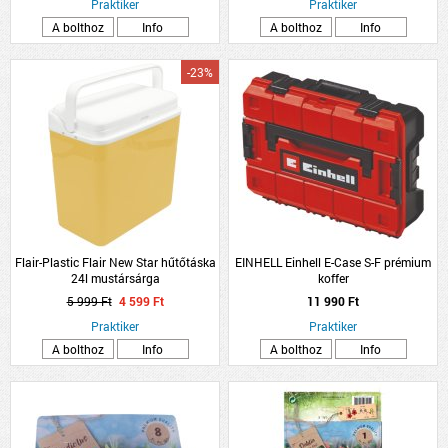
Praktiker
Praktiker
A bolthoz
Info
A bolthoz
Info
-23%
Flair-Plastic Flair New Star hűtőtáska
EINHELL Einhell E-Case S-F prémium
24l mustársárga
koffer
5 999 Ft
4 599 Ft
11 990 Ft
Praktiker
Praktiker
A bolthoz
Info
A bolthoz
Info