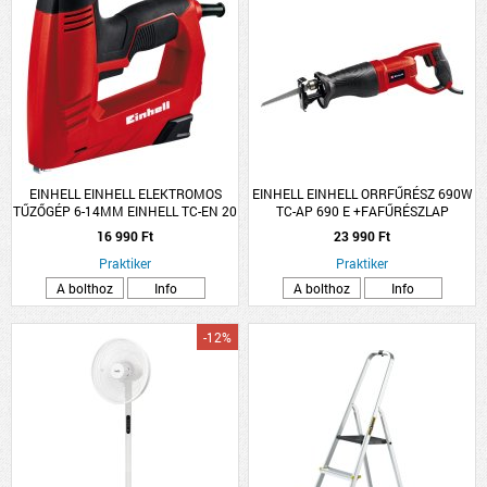
EINHELL EINHELL ELEKTROMOS
EINHELL EINHELL ORRFŰRÉSZ 690W
TŰZŐGÉP 6-14MM EINHELL TC-EN 20
TC-AP 690 E +FAFŰRÉSZLAP
E, TŰZŐKAPOCSSAL ÉS SZEGGEL
16 990 Ft
23 990 Ft
Praktiker
Praktiker
A bolthoz
Info
A bolthoz
Info
-12%