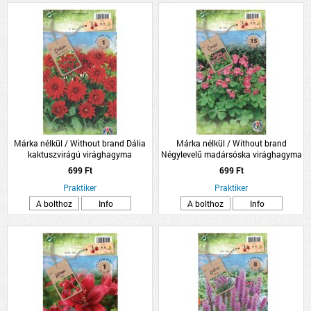
Márka nélkül / Without brand Dália
Márka nélkül / Without brand
kaktuszvirágú virághagyma
Négylevelű madársóska virághagyma
1db/csomag piros
15db/csomag
699 Ft
699 Ft
Praktiker
Praktiker
A bolthoz
Info
A bolthoz
Info