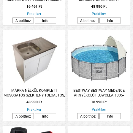
0.039W/M-K
NYÍLÓAJTÓS, EGYMEDENCÉS TÁLLAL
16 461 Ft
48 990 Ft
80X50CM FEHÉR
Praktiker
Praktiker
A bolthoz
Info
A bolthoz
Info
MÁRKA NÉLKÜL KOMPLETT
BESTWAY BESTWAY MEDENCE
MOSOGATÓS SZEKRÉNY TOLÓAJTÓS,
ÁRNYÉKOLÓ FLOWCLEAR 305-
EGYMEDENCÉS TÁLLAL 80X50CM
549CM KEREK MEDENCÉKHEZ
48 990 Ft
18 990 Ft
FEHÉR
Praktiker
Praktiker
A bolthoz
Info
A bolthoz
Info