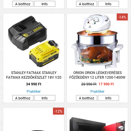
A bolthoz
Info
A bolthoz
Info
-14%
STANLEY FATMAX STANLEY
ORION ORION LÉGKEVERÉSES
FATMAX KEZDŐKÉSZLET 18V V20
FŐZŐEDÉNY 12 LITER 1200-1400W
AKKUMULÁTOR RENDSZERHEZ
34 990 Ft
20 990 Ft
17 990 Ft
Praktiker
Praktiker
A bolthoz
Info
A bolthoz
Info
-12%