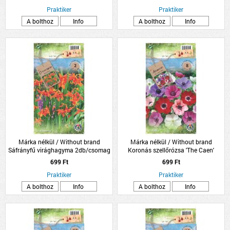
Praktiker
Praktiker
A bolthoz
Info
A bolthoz
Info
Márka nélkül / Without brand
Márka nélkül / Without brand
Sáfrányfű virághagyma 2db/csomag
Koronás szellőrózsa 'The Caen'
virághagyma színkeverék
699 Ft
699 Ft
8db/csomag
Praktiker
Praktiker
A bolthoz
Info
A bolthoz
Info