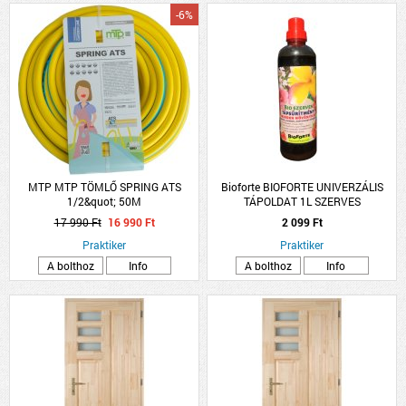
-6%
MTP MTP TÖMLŐ SPRING ATS
Bioforte BIOFORTE UNIVERZÁLIS
1/2&quot; 50M
TÁPOLDAT 1L SZERVES
CSAVARODÁSMENTES
17 990 Ft
16 990 Ft
2 099 Ft
Praktiker
Praktiker
A bolthoz
Info
A bolthoz
Info