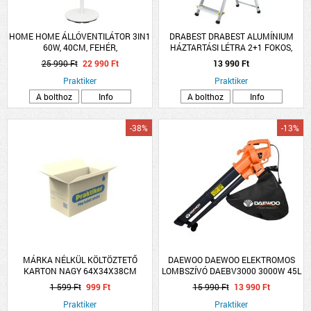
HOME HOME ÁLLÓVENTILÁTOR 3IN1
DRABEST DRABEST ALUMÍNIUM
60W, 40CM, FEHÉR,
HÁZTARTÁSI LÉTRA 2+1 FOKOS,
TÁVIRÁNYÍTÓVAL
MAX. 150KG
25 990 Ft
22 990 Ft
13 990 Ft
Praktiker
Praktiker
A bolthoz
Info
A bolthoz
Info
-38%
-13%
MÁRKA NÉLKÜL KÖLTÖZTETŐ
DAEWOO DAEWOO ELEKTROMOS
KARTON NAGY 64X34X38CM
LOMBSZÍVÓ DAEBV3000 3000W 45L
TERHELHETŐSÉG MAXIMUM 20KG
10:1 TÖMÖRÍTÉSI ARÁNY
1 599 Ft
999 Ft
15 990 Ft
13 990 Ft
Praktiker
Praktiker