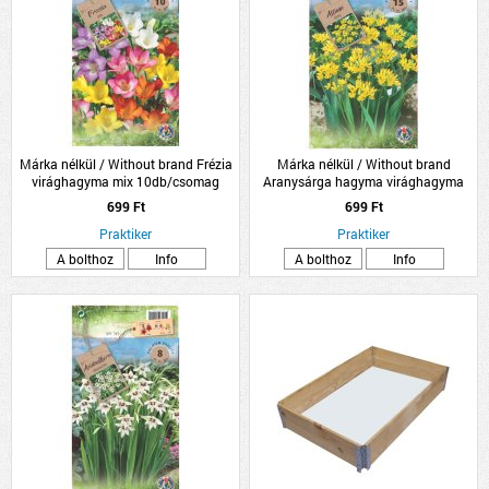
Márka nélkül / Without brand Frézia
Márka nélkül / Without brand
virághagyma mix 10db/csomag
Aranysárga hagyma virághagyma
'Molly' 15db/csomag
699 Ft
699 Ft
Praktiker
Praktiker
A bolthoz
Info
A bolthoz
Info