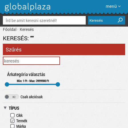
menü
Keresés
Főoldal
Keresés
KERESÉS:
""
Szűrés
Árkategória választás
Min: 1 Ft - Max: 3999900 Ft
Csak akciósak
TÍPUS
Cikk
Termék
Márka