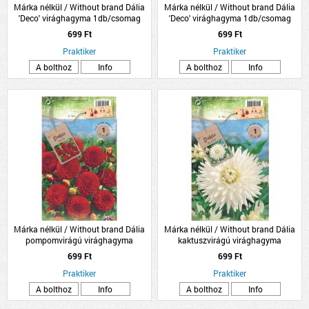
Márka nélkül / Without brand Dália
Márka nélkül / Without brand Dália
'Deco' virághagyma 1db/csomag
'Deco' virághagyma 1db/csomag
rózsaszín
sárga
699 Ft
699 Ft
Praktiker
Praktiker
A bolthoz
Info
A bolthoz
Info
Márka nélkül / Without brand Dália
Márka nélkül / Without brand Dália
pompomvirágú virághagyma
kaktuszvirágú virághagyma
1db/csomag piros
1db/csomag fehér
699 Ft
699 Ft
Praktiker
Praktiker
A bolthoz
Info
A bolthoz
Info