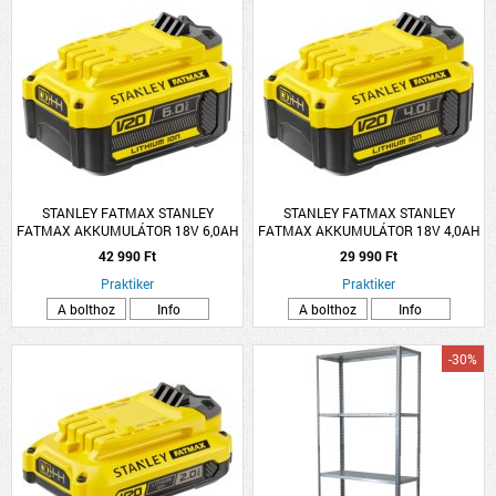
STANLEY FATMAX STANLEY
STANLEY FATMAX STANLEY
FATMAX AKKUMULÁTOR 18V 6,0AH
FATMAX AKKUMULÁTOR 18V 4,0AH
LI-ION
LI-ION
42 990 Ft
29 990 Ft
Praktiker
Praktiker
A bolthoz
Info
A bolthoz
Info
-30%