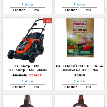
Praktiker
Praktiker
A bolthoz
Info
A bolthoz
Info
-18%
BLACK&amp;DECKER
MÁRKA NÉLKÜL BIO KERTI TRÁGYA
BLACK&amp;DECKER AKKUS
SUBSTRAL NATUREN 1,7KG
FŰNYÍRÓ CLM3820L1-QW 36V 38CM
146 990 Ft
120 990 Ft
5 099 Ft
35L AKKUVAL ÉS TÖLTŐVEL
Praktiker
Praktiker
A bolthoz
Info
A bolthoz
Info