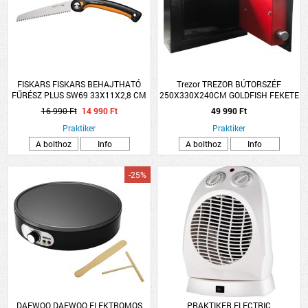
FISKARS FISKARS BEHAJTHATÓ
Trezor TREZOR BÚTORSZÉF
FŰRÉSZ PLUS SW69 33X11X2,8 CM
250X330X240CM GOLDFISH FEKETE
ACÉL
MABISZ &quot;A&quot;
16 990 Ft
14 990 Ft
49 990 Ft
Praktiker
Praktiker
A bolthoz
Info
A bolthoz
Info
-25%
DAEWOO DAEWOO ELEKTROMOS
PRAKTIKER ELECTRIC