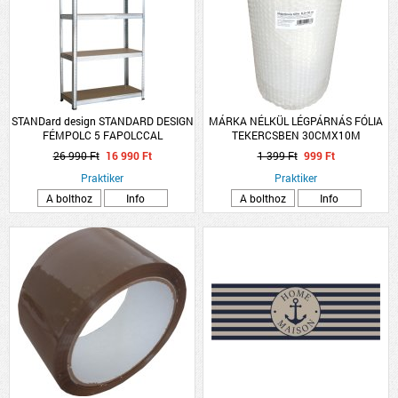
STANDard design STANDARD DESIGN
MÁRKA NÉLKÜL LÉGPÁRNÁS FÓLIA
FÉMPOLC 5 FAPOLCCAL
TEKERCSBEN 30CMX10M
HORGANYZOTT TEHERB:175
26 990 Ft
16 990 Ft
1 399 Ft
999 Ft
KG/POLC, ÖSSZTB: 875 KG
180X90X45 CM
Praktiker
Praktiker
A bolthoz
Info
A bolthoz
Info