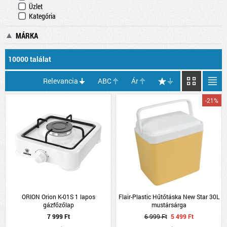
Üzlet
Kategória
MÁRKA
10000 találat
Relevancia
ABC
Ár
-21%
ORION Orion K-01S 1 lapos
Flair-Plastic Hűtőtáska New Star 30L
gázfőzőlap
mustársárga
7 999 Ft
6 999 Ft
5 499 Ft