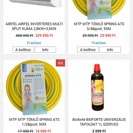
AIRFEL AIRFEL INVERTERES MULTI
MTP MTP TÖMLŐ SPRING ATS
SPLIT KLÍMA 2,8KW+3,5KW
3/4&quot; 50M
2LMX50N/LRXM25UVB1B/LRXM35UVB1B
CSAVARODÁSMENTES
458 990 Ft
329 990 Ft
29 990 Ft
25 990 Ft
Praktiker
Praktiker
A bolthoz
Info
A bolthoz
Info
-6%
MTP MTP TÖMLŐ SPRING ATS
Bioforte BIOFORTE UNIVERZÁLIS
1/2&quot; 50M
TÁPOLDAT 1L SZERVES
CSAVARODÁSMENTES
17 990 Ft
16 990 Ft
2 099 Ft