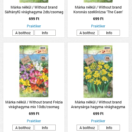
Márka nélkül / Without brand
Márka nélkül / Without brand
Sáfrányfű virághagyma 2db/csomag
Koronás szellőrózsa 'The Caen'
virághagyma színkeverék
699 Ft
699 Ft
8db/csomag
Praktiker
Praktiker
A bolthoz
Info
A bolthoz
Info
Márka nélkül / Without brand Frézia
Márka nélkül / Without brand
virághagyma mix 10db/csomag
Aranysárga hagyma virághagyma
'Molly' 15db/csomag
699 Ft
699 Ft
Praktiker
Praktiker
A bolthoz
Info
A bolthoz
Info