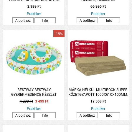
FEHÉR LANA ROZETTÁS
2 999 Ft
66 990 Ft
Praktiker
Praktiker
A bolthoz
Info
A bolthoz
Info
-19%
BESTWAY BESTWAY
MÁRKA NÉLKÜL MULTIROCK SUPER
GYEREKMEDENCE KÉSZLET
KŐZETGYAPOTT 1000X610X100MM,
122X20CM
0.039W/M-K
4 299 Ft
3 499 Ft
17 563 Ft
Praktiker
Praktiker
A bolthoz
Info
A bolthoz
Info