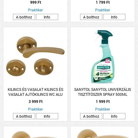
10DARAB/CSOMAG FEHÉR-PIROS
999 Ft
1 799 Ft
Praktiker
Praktiker
A bolthoz
Info
A bolthoz
Info
KILINCS ÉS VASALAT KILINCS ÉS
SANYTOL SANYTOL UNIVERZÁLIS
VASALAT AJTÓKILINCS WC ALU
TISZTÍTÓSZER SPRAY 500ML
ARANY LANA ROZETTÁS
3 999 Ft
1 999 Ft
Praktiker
Praktiker
A bolthoz
Info
A bolthoz
Info