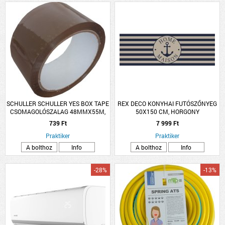
SCHULLER SCHULLER YES BOX TAPE
REX DECO KONYHAI FUTÓSZŐNYEG
CSOMAGOLÓSZALAG 48MMX55M,
50X150 CM, HORGONY
BARNA
739 Ft
7 999 Ft
Praktiker
Praktiker
A bolthoz
Info
A bolthoz
Info
-28%
-13%