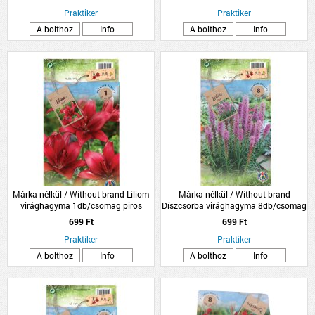
Praktiker
Praktiker
A bolthoz
Info
A bolthoz
Info
Márka nélkül / Without brand Liliom
Márka nélkül / Without brand
virághagyma 1db/csomag piros
Díszcsorba virághagyma 8db/csomag
kék
699 Ft
699 Ft
Praktiker
Praktiker
A bolthoz
Info
A bolthoz
Info