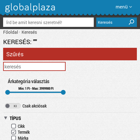
menü
Keresés
Főoldal
Keresés
KERESÉS:
""
Szűrés
Árkategória választás
Min: 1 Ft - Max: 3999900 Ft
Csak akciósak
TÍPUS
Cikk
Termék
Márka