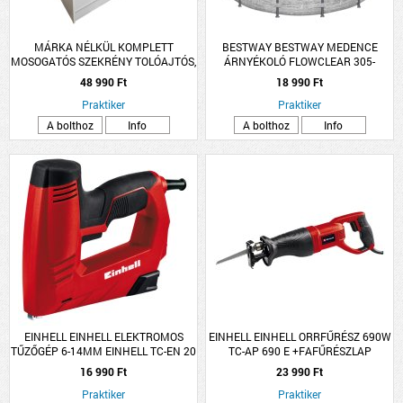
MÁRKA NÉLKÜL KOMPLETT
BESTWAY BESTWAY MEDENCE
MOSOGATÓS SZEKRÉNY TOLÓAJTÓS,
ÁRNYÉKOLÓ FLOWCLEAR 305-
EGYMEDENCÉS TÁLLAL 80X50CM
549CM KEREK MEDENCÉKHEZ
48 990 Ft
18 990 Ft
FEHÉR
Praktiker
Praktiker
A bolthoz
Info
A bolthoz
Info
EINHELL EINHELL ELEKTROMOS
EINHELL EINHELL ORRFŰRÉSZ 690W
TŰZŐGÉP 6-14MM EINHELL TC-EN 20
TC-AP 690 E +FAFŰRÉSZLAP
E, TŰZŐKAPOCSSAL ÉS SZEGGEL
16 990 Ft
23 990 Ft
Praktiker
Praktiker