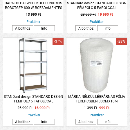
DAEWOO DAEWOO MULTIFUNKCIÓS
STANDard design STANDARD DESIGN
ROBOTGÉP 600 W ROZSDAMENTES
FÉMPOLC 5 FAPOLCCAL
APRÍTÓKÉS
HORGANYZOTT TEHERB:275
13 990 Ft
23 990 Ft
19 990 Ft
KG/POLC, ÖSSZTB: 1375 KG
Praktiker
180X90X45CM
Praktiker
A bolthoz
Info
A bolthoz
Info
-37%
-29%
STANDard design STANDARD DESIGN
MÁRKA NÉLKÜL LÉGPÁRNÁS FÓLIA
FÉMPOLC 5 FAPOLCCAL
TEKERCSBEN 30CMX10M
HORGANYZOTT TEHERB:175
26 990 Ft
16 990 Ft
1 399 Ft
999 Ft
KG/POLC, ÖSSZTB: 875 KG
180X90X45 CM
Praktiker
Praktiker
A bolthoz
Info
A bolthoz
Info