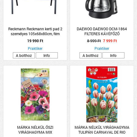
Reckmann Reckmann kerti pad 2
DAEWOO DAEWOO DCM-1864
személyes 105x68x80cm, fém
FILTERES KÁVÉFŐZŐ
19 990 Ft
8 999 Ft
7 999 Ft
Praktiker
Praktiker
A bolthoz
Info
A bolthoz
Info
MÁRKA NÉLKÜL ŐSZI
MÁRKA NÉLKÜL VIRÁGHAGYMA
VIRÁGHAGYMA MIX
TULIPÁN CARNAVAL DE RIO