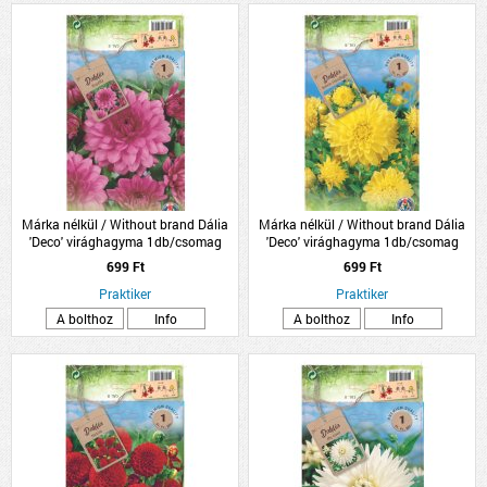
Márka nélkül / Without brand Dália
Márka nélkül / Without brand Dália
'Deco' virághagyma 1db/csomag
'Deco' virághagyma 1db/csomag
rózsaszín
sárga
699 Ft
699 Ft
Praktiker
Praktiker
A bolthoz
Info
A bolthoz
Info