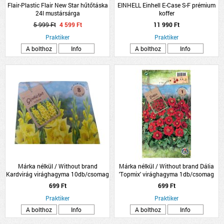
Flair-Plastic Flair New Star hűtőtáska
EINHELL Einhell E-Case S-F prémium
24l mustársárga
koffer
5 999 Ft
4 599 Ft
11 990 Ft
Praktiker
Praktiker
A bolthoz
Info
A bolthoz
Info
Márka nélkül / Without brand
Márka nélkül / Without brand Dália
Kardvirág virághagyma 10db/csomag
'Topmix' virághagyma 1db/csomag
sárga
piros
699 Ft
699 Ft
Praktiker
Praktiker
A bolthoz
Info
A bolthoz
Info