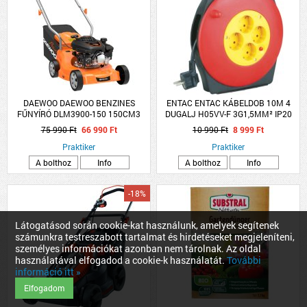
DAEWOO DAEWOO BENZINES
ENTAC ENTAC KÁBELDOB 10M 4
FŰNYÍRÓ DLM3900-150 150CM3
DUGALJ H05VV-F 3G1,5MM² IP20
39CM 35L
75 990 Ft
66 990 Ft
10 990 Ft
8 999 Ft
Praktiker
Praktiker
A bolthoz
Info
A bolthoz
Info
-18%
Látogatásod során cookie-kat használunk, amelyek segítenek
számunkra testreszabott tartalmat és hirdetéseket megjeleníteni,
személyes információkat azonban nem tárolnak. Az oldal
használatával elfogadod a cookie-k használatát.
További
információ itt »
Elfogadom