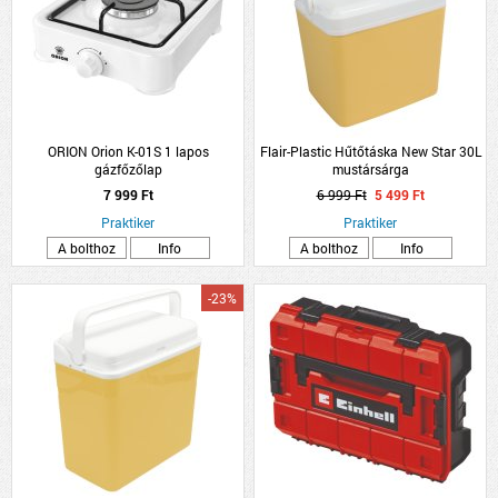
ORION Orion K-01S 1 lapos
Flair-Plastic Hűtőtáska New Star 30L
gázfőzőlap
mustársárga
7 999 Ft
6 999 Ft
5 499 Ft
Praktiker
Praktiker
A bolthoz
Info
A bolthoz
Info
-23%