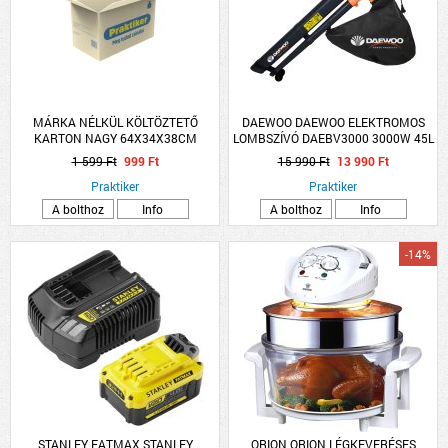
MÁRKA NÉLKÜL KÖLTÖZTETŐ
DAEWOO DAEWOO ELEKTROMOS
KARTON NAGY 64X34X38CM
LOMBSZÍVÓ DAEBV3000 3000W 45L
TERHELHETŐSÉG MAXIMUM 20KG
10:1 TÖMÖRÍTÉSI ARÁNY
1 599 Ft
999 Ft
15 990 Ft
13 990 Ft
Praktiker
Praktiker
A bolthoz
Info
A bolthoz
Info
-14%
STANLEY FATMAX STANLEY
ORION ORION LÉGKEVERÉSES