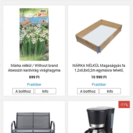
Márka nélkül / Without brand
MÁRKA NÉLKÜL Magaságyás fa
Abesszín kardvirág virághagyma
1,2x0,8x0,2m egymásra tehető,
8db/csomag fehér
összecsukható
699 Ft
10 990 Ft
Praktiker
Praktiker
A bolthoz
Info
A bolthoz
Info
-11%