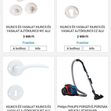
KILINCS ÉS VASALAT KILINCS ÉS
KILINCS ÉS VASALAT KILINCS ÉS
VASALAT AJTÓKILINCS WC ALU
VASALAT AJTÓKILINCS CZ ALU
FEHÉR LANA ROZETTÁS
FEHÉR LANA ROZETTÁS
3 999 Ft
2 999 Ft
Praktiker
Praktiker
A bolthoz
Info
A bolthoz
Info
KILINCS ÉS VASALAT KILINCS ÉS
Philips PHILIPS PORSZÍVÓ, PORZSÁK
VASALAT AJTÓKILINCS NZ ALU
NÉLKÜLI, FC9330/09