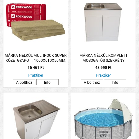
MÁRKA NÉLKÜL MULTIROCK SUPER
MÁRKA NÉLKÜL KOMPLETT
KŐZETGYAPOTT 1000X610X50MM,
MOSOGATÓS SZEKRÉNY
0.039W/M-K
NYÍLÓAJTÓS, EGYMEDENCÉS TÁLLAL
16 461 Ft
48 990 Ft
80X50CM FEHÉR
Praktiker
Praktiker
A bolthoz
Info
A bolthoz
Info