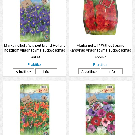
Márka nélkül / Without brand Holland
Márka nélkül / Without brand
nőszirom virághagyma 10db/csomag
Kardvirág virághagyma 10db/csomag
kék
piros
699 Ft
699 Ft
Praktiker
Praktiker
A bolthoz
Info
A bolthoz
Info