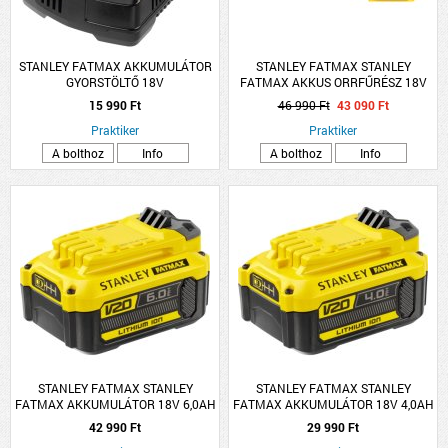
STANLEY FATMAX AKKUMULÁTOR
STANLEY FATMAX STANLEY
GYORSTÖLTŐ 18V
FATMAX AKKUS ORRFŰRÉSZ 18V
AKKU ÉS TÖLTŐ NÉLKÜL
15 990 Ft
46 990 Ft
43 090 Ft
Praktiker
Praktiker
A bolthoz
Info
A bolthoz
Info
STANLEY FATMAX STANLEY
STANLEY FATMAX STANLEY
FATMAX AKKUMULÁTOR 18V 6,0AH
FATMAX AKKUMULÁTOR 18V 4,0AH
LI-ION
LI-ION
42 990 Ft
29 990 Ft