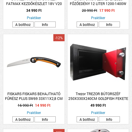
FATMAX KEZDŐKÉSZLET 18V V20
FŐZŐEDÉNY 12 LITER 1200-1400W
AKKUMULÁTOR RENDSZERHEZ
34 990 Ft
20 990 Ft
17 990 Ft
Praktiker
Praktiker
A bolthoz
Info
A bolthoz
Info
-12%
FISKARS FISKARS BEHAJTHATÓ
Trezor TREZOR BÚTORSZÉF
FŰRÉSZ PLUS SW69 33X11X2,8 CM
250X330X240CM GOLDFISH FEKETE
ACÉL
MABISZ &quot;A&quot;
16 990 Ft
14 990 Ft
49 990 Ft
Praktiker
Praktiker
A bolthoz
Info
A bolthoz
Info