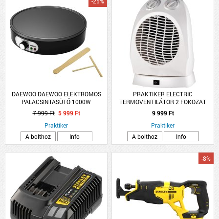
-25%
DAEWOO DAEWOO ELEKTROMOS
PRAKTIKER ELECTRIC
PALACSINTASÜTŐ 1000W
TERMOVENTILÁTOR 2 FOKOZAT
1000/2000W OSZCILLÁCIÓS 230V
7 999 Ft
5 999 Ft
9 999 Ft
50HZ FEHÉR
Praktiker
Praktiker
A bolthoz
Info
A bolthoz
Info
-8%