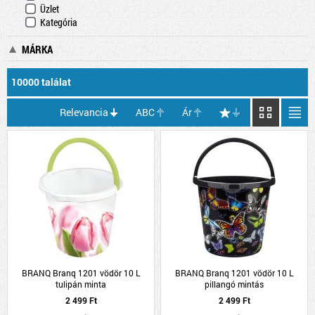
Üzlet
Kategória
MÁRKA
10000 találat
Relevancia
ABC
Ár
BRANQ Branq 1201 vödör 10 L
BRANQ Branq 1201 vödör 10 L
tulipán minta
pillangó mintás
2 499 Ft
2 499 Ft