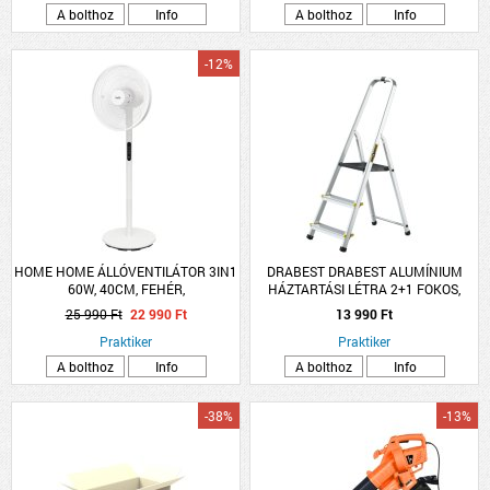
A bolthoz
Info
A bolthoz
Info
-12%
HOME HOME ÁLLÓVENTILÁTOR 3IN1
DRABEST DRABEST ALUMÍNIUM
60W, 40CM, FEHÉR,
HÁZTARTÁSI LÉTRA 2+1 FOKOS,
TÁVIRÁNYÍTÓVAL
MAX. 150KG
25 990 Ft
22 990 Ft
13 990 Ft
Praktiker
Praktiker
A bolthoz
Info
A bolthoz
Info
-38%
-13%