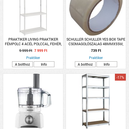
PRAKTIKER LIVING PRAKTIKER
SCHULLER SCHULLER YES BOX TAPE
FÉMPOLC 4 ACÉL POLCCAL, FEHÉR,
CSOMAGOLÓSZALAG 48MMX55M,
150X75X30CM
ÁTLÁTSZÓ
9 999 Ft
7 999 Ft
739 Ft
Praktiker
Praktiker
A bolthoz
Info
A bolthoz
Info
-17%