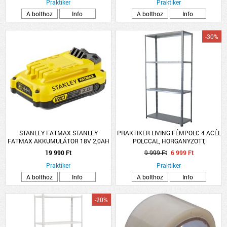
Praktiker
Praktiker
A bolthoz
Info
A bolthoz
Info
-30%
STANLEY FATMAX STANLEY
PRAKTIKER LIVING FÉMPOLC 4 ACÉL
FATMAX AKKUMULÁTOR 18V 2,0AH
POLCCAL, HORGANYZOTT,
LI-ION
150X75X30CM
19 990 Ft
9 999 Ft
6 999 Ft
Praktiker
Praktiker
A bolthoz
Info
A bolthoz
Info
-20%