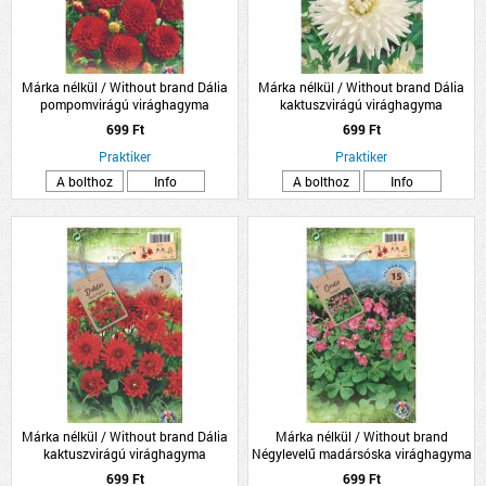
Márka nélkül / Without brand Dália
Márka nélkül / Without brand Dália
pompomvirágú virághagyma
kaktuszvirágú virághagyma
1db/csomag piros
1db/csomag fehér
699 Ft
699 Ft
Praktiker
Praktiker
A bolthoz
Info
A bolthoz
Info
Márka nélkül / Without brand Dália
Márka nélkül / Without brand
kaktuszvirágú virághagyma
Négylevelű madársóska virághagyma
1db/csomag piros
15db/csomag
699 Ft
699 Ft