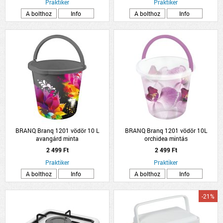
Praktiker
Praktiker
A bolthoz
Info
A bolthoz
Info
BRANQ Branq 1201 vödör 10 L
BRANQ Branq 1201 vödör 10L
avangárd minta
orchidea mintás
2 499 Ft
2 499 Ft
Praktiker
Praktiker
A bolthoz
Info
A bolthoz
Info
-21%