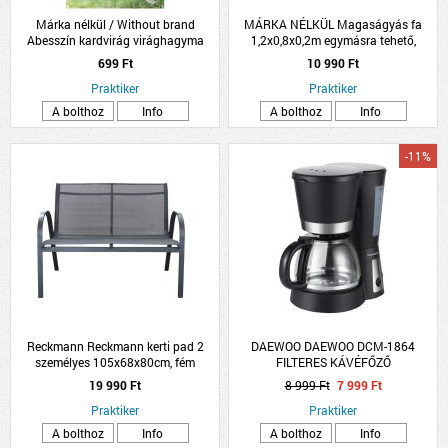
Márka nélkül / Without brand
MÁRKA NÉLKÜL Magaságyás fa
Abesszín kardvirág virághagyma
1,2x0,8x0,2m egymásra tehető,
8db/csomag fehér
összecsukható
699 Ft
10 990 Ft
Praktiker
Praktiker
A bolthoz
Info
A bolthoz
Info
-11%
Reckmann Reckmann kerti pad 2
DAEWOO DAEWOO DCM-1864
személyes 105x68x80cm, fém
FILTERES KÁVÉFŐZŐ
19 990 Ft
8 999 Ft
7 999 Ft
Praktiker
Praktiker
A bolthoz
Info
A bolthoz
Info