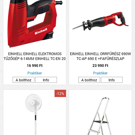
EINHELL EINHELL ELEKTROMOS
EINHELL EINHELL ORRFŰRÉSZ 690W
TŰZŐGÉP 6-14MM EINHELL TC-EN 20
TC-AP 690 E +FAFŰRÉSZLAP
E, TŰZŐKAPOCSSAL ÉS SZEGGEL
16 990 Ft
23 990 Ft
Praktiker
Praktiker
A bolthoz
Info
A bolthoz
Info
-12%