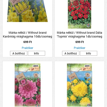
Márka nélkül / Without brand
Márka nélkül / Without brand Dália
Kardvirág virághagyma 10db/csomag
'Topmix' virághagyma 1db/csomag
sárga
piros
699 Ft
699 Ft
Praktiker
Praktiker
A bolthoz
Info
A bolthoz
Info