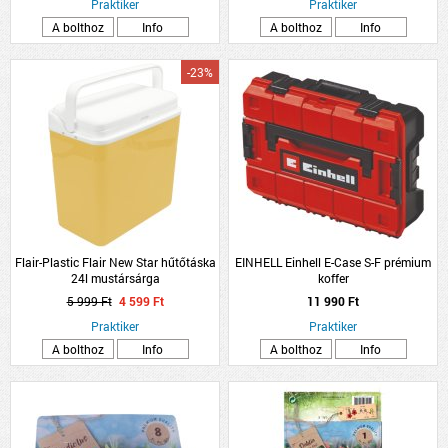
Praktiker
Praktiker
A bolthoz
Info
A bolthoz
Info
-23%
Flair-Plastic Flair New Star hűtőtáska
EINHELL Einhell E-Case S-F prémium
24l mustársárga
koffer
5 999 Ft
4 599 Ft
11 990 Ft
Praktiker
Praktiker
A bolthoz
Info
A bolthoz
Info