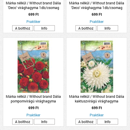
Márka nélkül / Without brand Dália
Márka nélkül / Without brand Dália
'Deco' virághagyma 1db/csomag
'Deco' virághagyma 1db/csomag
rózsaszín
sárga
699 Ft
699 Ft
Praktiker
Praktiker
A bolthoz
Info
A bolthoz
Info
Márka nélkül / Without brand Dália
Márka nélkül / Without brand Dália
pompomvirágú virághagyma
kaktuszvirágú virághagyma
1db/csomag piros
1db/csomag fehér
699 Ft
699 Ft
Praktiker
Praktiker
A bolthoz
Info
A bolthoz
Info