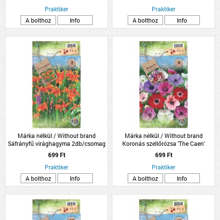
Praktiker
Praktiker
A bolthoz
Info
A bolthoz
Info
Márka nélkül / Without brand
Márka nélkül / Without brand
Sáfrányfű virághagyma 2db/csomag
Koronás szellőrózsa 'The Caen'
virághagyma színkeverék
699 Ft
699 Ft
8db/csomag
Praktiker
Praktiker
A bolthoz
Info
A bolthoz
Info