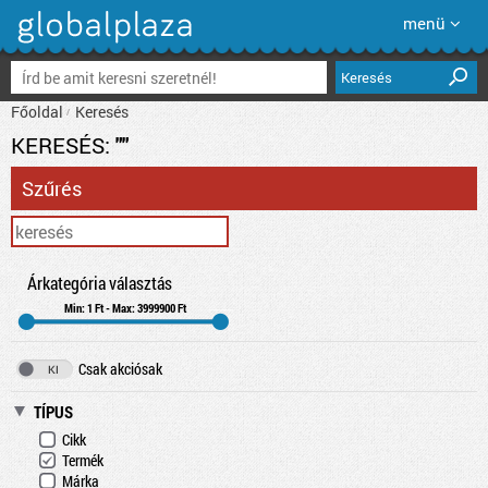
menü
Keresés
Főoldal
Keresés
KERESÉS:
""
Szűrés
Árkategória választás
Min: 1 Ft - Max: 3999900 Ft
Csak akciósak
TÍPUS
Cikk
Termék
Márka