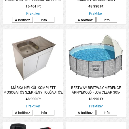
0.039W/M-K
NYÍLÓAJTÓS, EGYMEDENCÉS TÁLLAL
16 461 Ft
48 990 Ft
80X50CM FEHÉR
Praktiker
Praktiker
A bolthoz
Info
A bolthoz
Info
MÁRKA NÉLKÜL KOMPLETT
BESTWAY BESTWAY MEDENCE
MOSOGATÓS SZEKRÉNY TOLÓAJTÓS,
ÁRNYÉKOLÓ FLOWCLEAR 305-
EGYMEDENCÉS TÁLLAL 80X50CM
549CM KEREK MEDENCÉKHEZ
48 990 Ft
18 990 Ft
FEHÉR
Praktiker
Praktiker
A bolthoz
Info
A bolthoz
Info