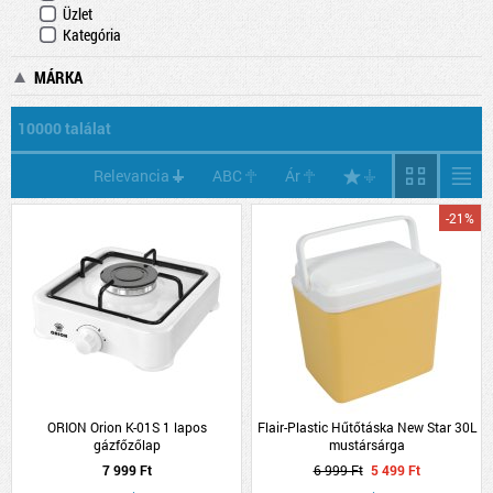
Üzlet
Kategória
MÁRKA
10000 találat
Relevancia
ABC
Ár
-21%
ORION Orion K-01S 1 lapos
Flair-Plastic Hűtőtáska New Star 30L
gázfőzőlap
mustársárga
7 999 Ft
6 999 Ft
5 499 Ft