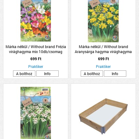
Márka nélkül / Without brand Frézia
Márka nélkül / Without brand
virághagyma mix 10db/csomag
Aranysárga hagyma virághagyma
'Molly' 15db/csomag
699 Ft
699 Ft
Praktiker
Praktiker
A bolthoz
Info
A bolthoz
Info