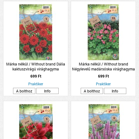
Márka nélkül / Without brand Dália
Márka nélkül / Without brand
kaktuszvirágú virághagyma
Négylevelű madársóska virághagyma
1db/csomag piros
15db/csomag
699 Ft
699 Ft
Praktiker
Praktiker
A bolthoz
Info
A bolthoz
Info