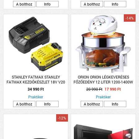
A bolthoz
Info
A bolthoz
Info
-14%
STANLEY FATMAX STANLEY
ORION ORION LÉGKEVERÉSES
FATMAX KEZDŐKÉSZLET 18V V20
FŐZŐEDÉNY 12 LITER 1200-1400W
AKKUMULÁTOR RENDSZERHEZ
34 990 Ft
20 990 Ft
17 990 Ft
Praktiker
Praktiker
A bolthoz
Info
A bolthoz
Info
-12%