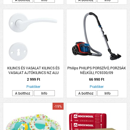
KILINCS ÉS VASALAT KILINCS ÉS
Philips PHILIPS PORSZÍVÓ, PORZSÁK
VASALAT AJTÓKILINCS NZ ALU
NÉLKÜLI, FC9330/09
FEHÉR LANA ROZETTÁS
2 999 Ft
66 990 Ft
Praktiker
Praktiker
A bolthoz
Info
A bolthoz
Info
-19%