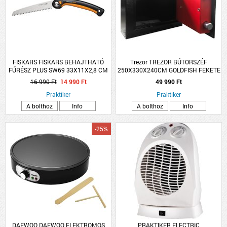
FISKARS FISKARS BEHAJTHATÓ
Trezor TREZOR BÚTORSZÉF
FŰRÉSZ PLUS SW69 33X11X2,8 CM
250X330X240CM GOLDFISH FEKETE
ACÉL
MABISZ &quot;A&quot;
16 990 Ft
14 990 Ft
49 990 Ft
Praktiker
Praktiker
A bolthoz
Info
A bolthoz
Info
-25%
DAEWOO DAEWOO ELEKTROMOS
PRAKTIKER ELECTRIC