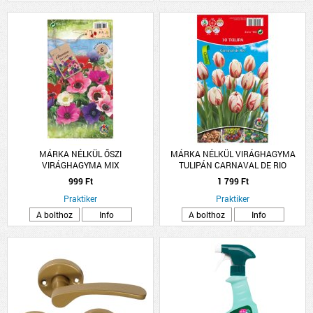
MÁRKA NÉLKÜL ŐSZI
MÁRKA NÉLKÜL VIRÁGHAGYMA
VIRÁGHAGYMA MIX
TULIPÁN CARNAVAL DE RIO
10DARAB/CSOMAG FEHÉR-PIROS
999 Ft
1 799 Ft
Praktiker
Praktiker
A bolthoz
Info
A bolthoz
Info