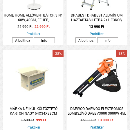
HOME HOME ÁLLÓVENTILÁTOR 3IN1
DRABEST DRABEST ALUMÍNIUM
60W, 40CM, FEHÉR,
HÁZTARTÁSI LÉTRA 2+1 FOKOS,
TÁVIRÁNYÍTÓVAL
MAX. 150KG
25 990 Ft
22 990 Ft
13 990 Ft
Praktiker
Praktiker
A bolthoz
Info
A bolthoz
Info
-38%
-13%
MÁRKA NÉLKÜL KÖLTÖZTETŐ
DAEWOO DAEWOO ELEKTROMOS
KARTON NAGY 64X34X38CM
LOMBSZÍVÓ DAEBV3000 3000W 45L
TERHELHETŐSÉG MAXIMUM 20KG
10:1 TÖMÖRÍTÉSI ARÁNY
1 599 Ft
999 Ft
15 990 Ft
13 990 Ft
Praktiker
Praktiker