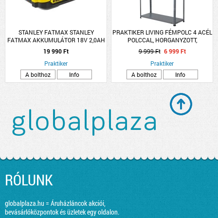
STANLEY FATMAX STANLEY
PRAKTIKER LIVING FÉMPOLC 4 ACÉL
FATMAX AKKUMULÁTOR 18V 2,0AH
POLCCAL, HORGANYZOTT,
LI-ION
150X75X30CM
19 990 Ft
9 999 Ft
6 999 Ft
Praktiker
Praktiker
A bolthoz
Info
A bolthoz
Info
RÓLUNK
globalplaza.hu = Áruházláncok akciói,
bevásárlóközpontok és üzletek egy oldalon.