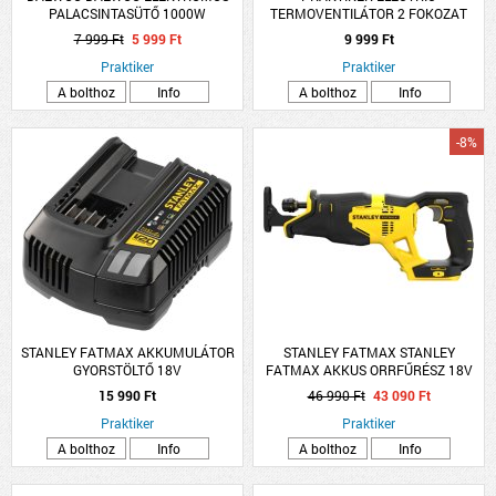
PALACSINTASÜTŐ 1000W
TERMOVENTILÁTOR 2 FOKOZAT
1000/2000W OSZCILLÁCIÓS 230V
7 999 Ft
5 999 Ft
9 999 Ft
50HZ FEHÉR
Praktiker
Praktiker
A bolthoz
Info
A bolthoz
Info
-8%
STANLEY FATMAX AKKUMULÁTOR
STANLEY FATMAX STANLEY
GYORSTÖLTŐ 18V
FATMAX AKKUS ORRFŰRÉSZ 18V
AKKU ÉS TÖLTŐ NÉLKÜL
15 990 Ft
46 990 Ft
43 090 Ft
Praktiker
Praktiker
A bolthoz
Info
A bolthoz
Info