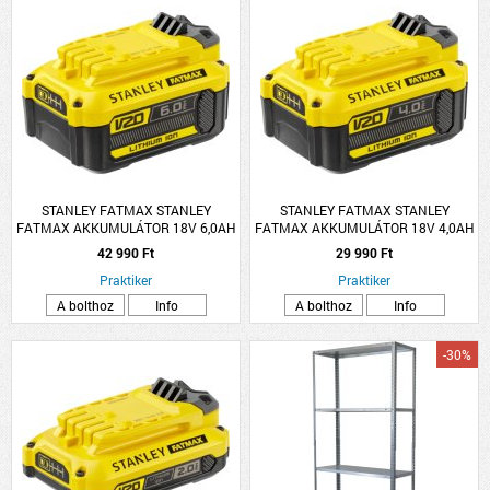
STANLEY FATMAX STANLEY
STANLEY FATMAX STANLEY
FATMAX AKKUMULÁTOR 18V 6,0AH
FATMAX AKKUMULÁTOR 18V 4,0AH
LI-ION
LI-ION
42 990 Ft
29 990 Ft
Praktiker
Praktiker
A bolthoz
Info
A bolthoz
Info
-30%