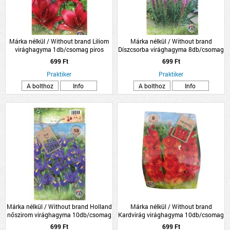
Márka nélkül / Without brand Liliom
Márka nélkül / Without brand
virághagyma 1db/csomag piros
Díszcsorba virághagyma 8db/csomag
kék
699 Ft
699 Ft
Praktiker
Praktiker
A bolthoz
Info
A bolthoz
Info
Márka nélkül / Without brand Holland
Márka nélkül / Without brand
nőszirom virághagyma 10db/csomag
Kardvirág virághagyma 10db/csomag
kék
piros
699 Ft
699 Ft