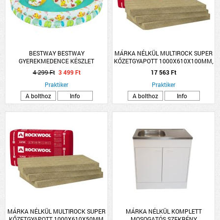
BESTWAY BESTWAY
MÁRKA NÉLKÜL MULTIROCK SUPER
GYEREKMEDENCE KÉSZLET
KŐZETGYAPOTT 1000X610X100MM,
122X20CM
0.039W/M-K
4 299 Ft
3 499 Ft
17 563 Ft
Praktiker
Praktiker
A bolthoz
Info
A bolthoz
Info
MÁRKA NÉLKÜL MULTIROCK SUPER
MÁRKA NÉLKÜL KOMPLETT
KŐZETGYAPOTT 1000X610X50MM,
MOSOGATÓS SZEKRÉNY