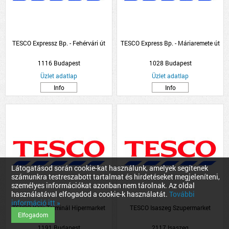
TESCO Expressz Bp. - Fehérvári út
TESCO Express Bp. - Máriaremete út
1116 Budapest
1028 Budapest
Üzlet adatlap
Üzlet adatlap
Info
Info
Látogatásod során cookie-kat használunk, amelyek segítenek
számunkra testreszabott tartalmat és hirdetéseket megjeleníteni,
személyes információkat azonban nem tárolnak. Az oldal
használatával elfogadod a cookie-k használatát.
További
információ itt »
TESCO Köki Terminál Hipermarket
TESCO Isaszeg Szupermarket
Elfogadom
1191 Budapest
2117 Isaszeg