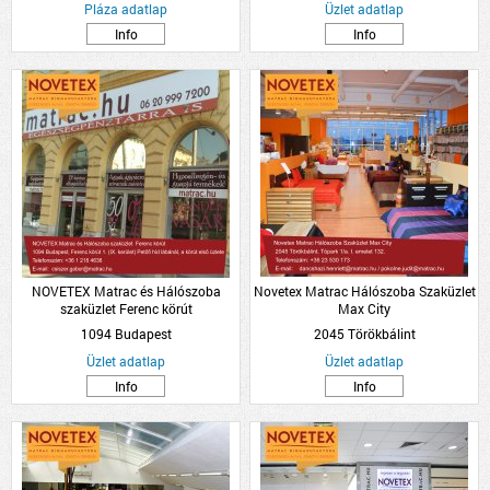
Pláza adatlap
Üzlet adatlap
Info
Info
NOVETEX Matrac és Hálószoba
Novetex Matrac Hálószoba Szaküzlet
szaküzlet Ferenc körút
Max City
1094 Budapest
2045 Törökbálint
Üzlet adatlap
Üzlet adatlap
Info
Info