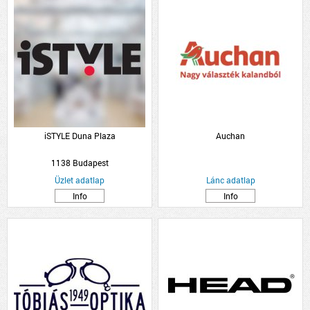
iSTYLE Duna Plaza
Auchan
1138 Budapest
Üzlet adatlap
Lánc adatlap
Info
Info