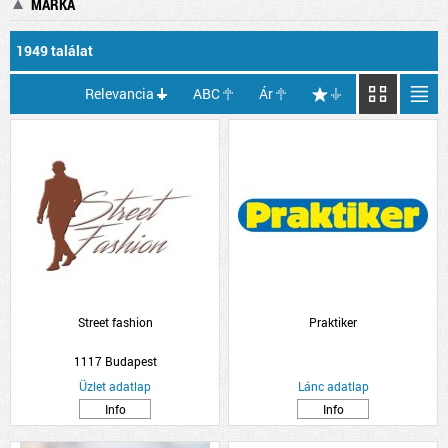
MÁRKA
1949 találat
Relevancia
ABC
Ár
Street fashion
Praktiker
1117 Budapest
Üzlet adatlap
Lánc adatlap
Info
Info