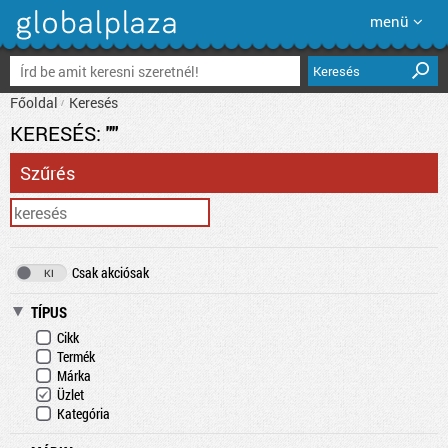
menü
Keresés
Főoldal
Keresés
KERESÉS:
""
Szűrés
Csak akciósak
TÍPUS
Cikk
Termék
Márka
Üzlet
Kategória