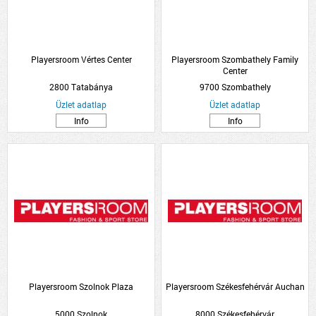
Playersroom Vértes Center
Playersroom Szombathely Family
Center
2800 Tatabánya
9700 Szombathely
Üzlet adatlap
Üzlet adatlap
Info
Info
Playersroom Szolnok Plaza
Playersroom Székesfehérvár Auchan
5000 Szolnok
8000 Székesfehérvár