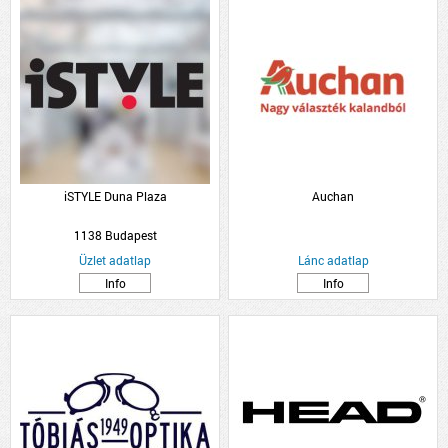
iSTYLE Duna Plaza
Auchan
1138 Budapest
Üzlet adatlap
Lánc adatlap
Info
Info