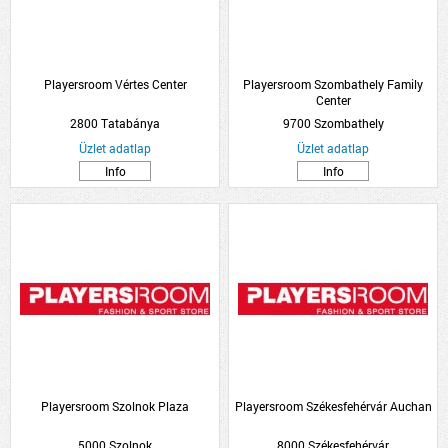
Playersroom Vértes Center
Playersroom Szombathely Family
Center
2800 Tatabánya
9700 Szombathely
Üzlet adatlap
Üzlet adatlap
Info
Info
Playersroom Szolnok Plaza
Playersroom Székesfehérvár Auchan
5000 Szolnok
8000 Székesfehérvár