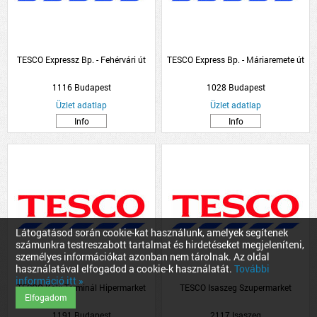
TESCO Expressz Bp. - Fehérvári út
TESCO Express Bp. - Máriaremete út
1116 Budapest
1028 Budapest
Üzlet adatlap
Üzlet adatlap
Info
Info
Látogatásod során cookie-kat használunk, amelyek segítenek
számunkra testreszabott tartalmat és hirdetéseket megjeleníteni,
személyes információkat azonban nem tárolnak. Az oldal
használatával elfogadod a cookie-k használatát.
További
információ itt »
TESCO Köki Terminál Hipermarket
TESCO Isaszeg Szupermarket
Elfogadom
1191 Budapest
2117 Isaszeg