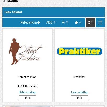
MÁRKA
1949 találat
Relevancia
ABC
Ár
Street fashion
Praktiker
1117 Budapest
Üzlet adatlap
Lánc adatlap
Info
Info