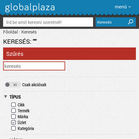
menü
Keresés
Főoldal
Keresés
KERESÉS:
""
Szűrés
Csak akciósak
TÍPUS
Cikk
Termék
Márka
Üzlet
Kategória