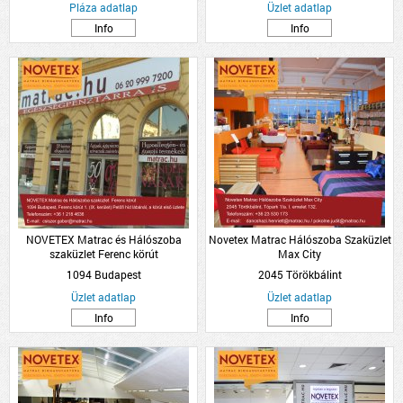
Pláza adatlap
Üzlet adatlap
Info
Info
NOVETEX Matrac és Hálószoba
Novetex Matrac Hálószoba Szaküzlet
szaküzlet Ferenc körút
Max City
1094 Budapest
2045 Törökbálint
Üzlet adatlap
Üzlet adatlap
Info
Info