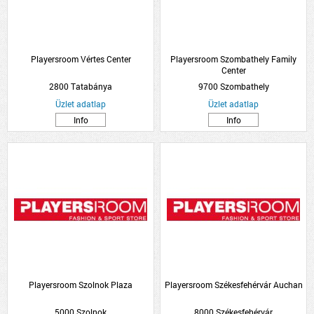
Playersroom Vértes Center
Playersroom Szombathely Family
Center
2800 Tatabánya
9700 Szombathely
Üzlet adatlap
Üzlet adatlap
Info
Info
Playersroom Szolnok Plaza
Playersroom Székesfehérvár Auchan
5000 Szolnok
8000 Székesfehérvár