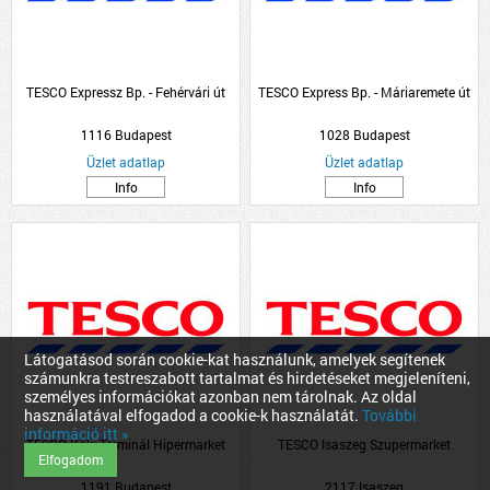
TESCO Expressz Bp. - Fehérvári út
TESCO Express Bp. - Máriaremete út
1116 Budapest
1028 Budapest
Üzlet adatlap
Üzlet adatlap
Info
Info
Látogatásod során cookie-kat használunk, amelyek segítenek
számunkra testreszabott tartalmat és hirdetéseket megjeleníteni,
személyes információkat azonban nem tárolnak. Az oldal
használatával elfogadod a cookie-k használatát.
További
információ itt »
TESCO Köki Terminál Hipermarket
TESCO Isaszeg Szupermarket
Elfogadom
1191 Budapest
2117 Isaszeg