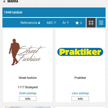
MÁRKA
1949 találat
Relevancia
ABC
Ár
Street fashion
Praktiker
1117 Budapest
Üzlet adatlap
Lánc adatlap
Info
Info