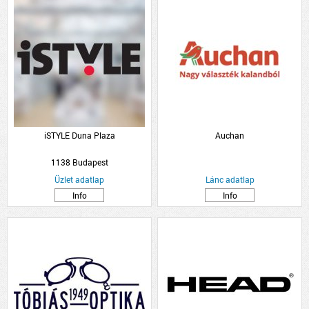
iSTYLE Duna Plaza
Auchan
1138 Budapest
Üzlet adatlap
Lánc adatlap
Info
Info