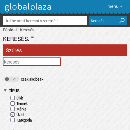
menü
Keresés
Főoldal
Keresés
KERESÉS:
""
Szűrés
Csak akciósak
TÍPUS
Cikk
Termék
Márka
Üzlet
Kategória