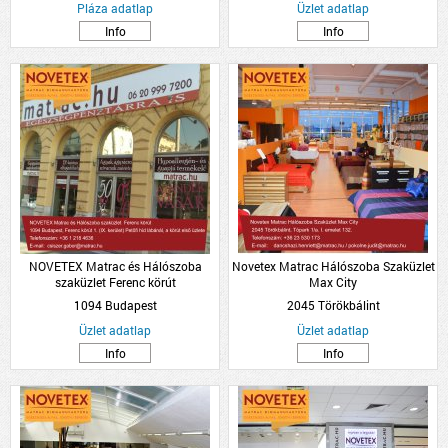
Pláza adatlap
Üzlet adatlap
Info
Info
NOVETEX Matrac és Hálószoba
Novetex Matrac Hálószoba Szaküzlet
szaküzlet Ferenc körút
Max City
1094 Budapest
2045 Törökbálint
Üzlet adatlap
Üzlet adatlap
Info
Info