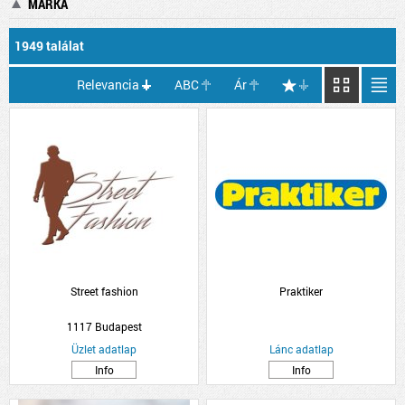
MÁRKA
1949 találat
Relevancia
ABC
Ár
Street fashion
Praktiker
1117 Budapest
Üzlet adatlap
Lánc adatlap
Info
Info