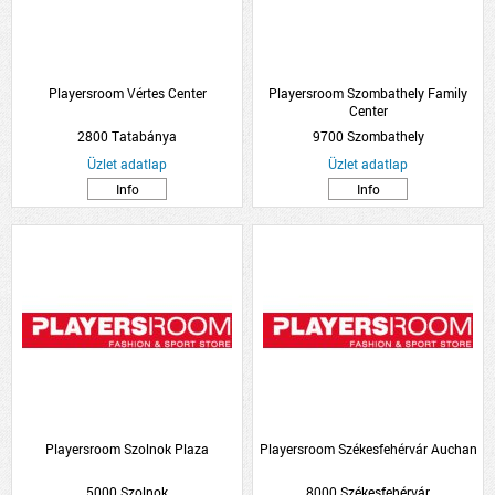
Playersroom Vértes Center
Playersroom Szombathely Family
Center
2800 Tatabánya
9700 Szombathely
Üzlet adatlap
Üzlet adatlap
Info
Info
Playersroom Szolnok Plaza
Playersroom Székesfehérvár Auchan
5000 Szolnok
8000 Székesfehérvár