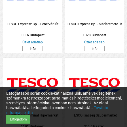
TESCO Expressz Bp. - Fehérvári út
TESCO Express Bp. - Máriaremete út
1116 Budapest
1028 Budapest
Üzlet adatlap
Üzlet adatlap
Info
Info
Látogatásod során cookie-kat használunk, amelyek segítenek
számunkra testreszabott tartalmat és hirdetéseket megjeleníteni,
személyes információkat azonban nem tárolnak. Az oldal
használatával elfogadod a cookie-k használatát.
További
információ itt »
TESCO Köki Terminál Hipermarket
TESCO Isaszeg Szupermarket
Elfogadom
1191 Budapest
2117 Isaszeg