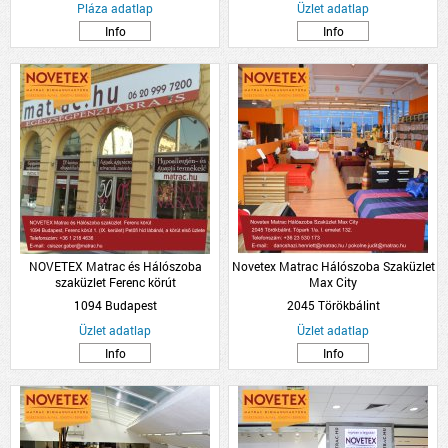
Pláza adatlap
Üzlet adatlap
Info
Info
NOVETEX Matrac és Hálószoba
Novetex Matrac Hálószoba Szaküzlet
szaküzlet Ferenc körút
Max City
1094 Budapest
2045 Törökbálint
Üzlet adatlap
Üzlet adatlap
Info
Info