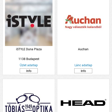
iSTYLE Duna Plaza
Auchan
1138 Budapest
Üzlet adatlap
Lánc adatlap
Info
Info