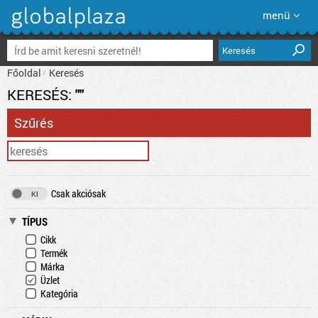
menü
Keresés
Főoldal
Keresés
KERESÉS:
""
Szűrés
Csak akciósak
TÍPUS
Cikk
Termék
Márka
Üzlet
Kategória