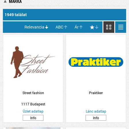
MÁRKA
1949 találat
Relevancia
ABC
Ár
Street fashion
Praktiker
1117 Budapest
Üzlet adatlap
Lánc adatlap
Info
Info