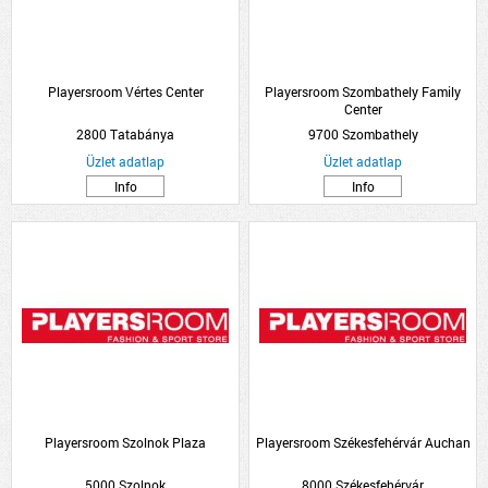
Playersroom Vértes Center
Playersroom Szombathely Family
Center
2800 Tatabánya
9700 Szombathely
Üzlet adatlap
Üzlet adatlap
Info
Info
Playersroom Szolnok Plaza
Playersroom Székesfehérvár Auchan
5000 Szolnok
8000 Székesfehérvár