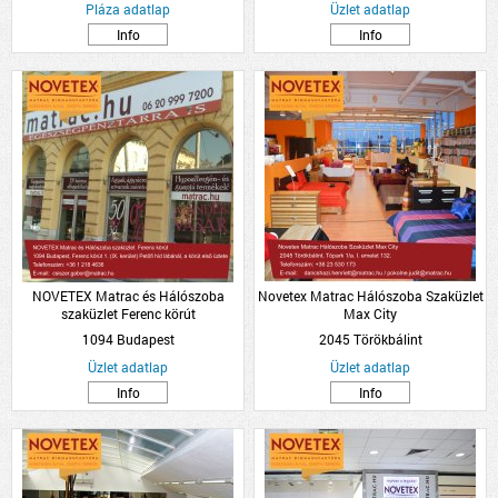
Pláza adatlap
Üzlet adatlap
Info
Info
NOVETEX Matrac és Hálószoba
Novetex Matrac Hálószoba Szaküzlet
szaküzlet Ferenc körút
Max City
1094 Budapest
2045 Törökbálint
Üzlet adatlap
Üzlet adatlap
Info
Info