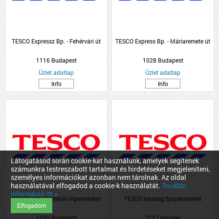
TESCO Expressz Bp. - Fehérvári út
TESCO Express Bp. - Máriaremete út
1116 Budapest
1028 Budapest
Üzlet adatlap
Üzlet adatlap
Info
Info
Látogatásod során cookie-kat használunk, amelyek segítenek
számunkra testreszabott tartalmat és hirdetéseket megjeleníteni,
személyes információkat azonban nem tárolnak. Az oldal
használatával elfogadod a cookie-k használatát.
További
információ itt »
TESCO Köki Terminál Hipermarket
TESCO Isaszeg Szupermarket
Elfogadom
1191 Budapest
2117 Isaszeg