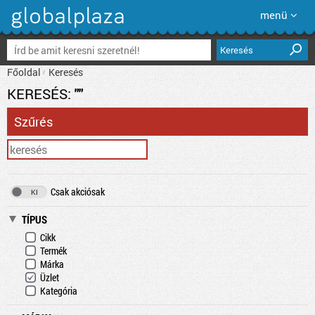
menü
Keresés
Főoldal
Keresés
KERESÉS:
""
Szűrés
Csak akciósak
TÍPUS
Cikk
Termék
Márka
Üzlet
Kategória