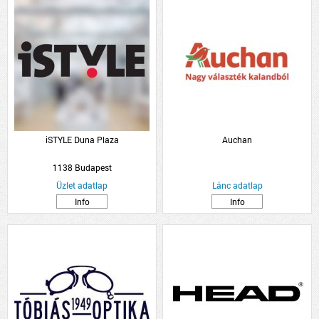
iSTYLE Duna Plaza
Auchan
1138 Budapest
Üzlet adatlap
Lánc adatlap
Info
Info