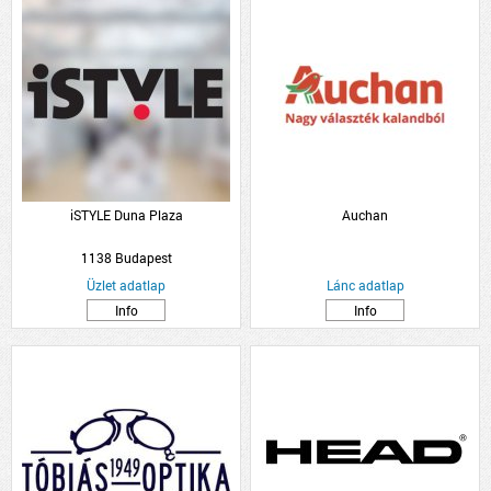
iSTYLE Duna Plaza
Auchan
1138 Budapest
Üzlet adatlap
Lánc adatlap
Info
Info