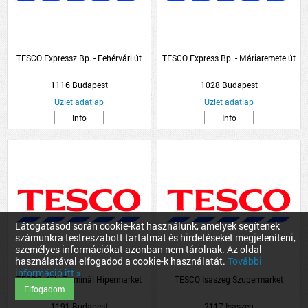
TESCO Expressz Bp. - Fehérvári út
TESCO Express Bp. - Máriaremete út
1116 Budapest
1028 Budapest
Üzlet adatlap
Üzlet adatlap
Info
Info
Látogatásod során cookie-kat használunk, amelyek segítenek
számunkra testreszabott tartalmat és hirdetéseket megjeleníteni,
személyes információkat azonban nem tárolnak. Az oldal
használatával elfogadod a cookie-k használatát.
További
információ itt »
TESCO Köki Terminál Hipermarket
TESCO Isaszeg Szupermarket
Elfogadom
1191 Budapest
2117 Isaszeg