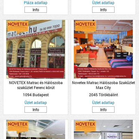
Pláza adatlap
Üzlet adatlap
Info
Info
NOVETEX Matrac és Hálószoba
Novetex Matrac Hálószoba Szaküzlet
szaküzlet Ferenc körút
Max City
1094 Budapest
2045 Törökbálint
Üzlet adatlap
Üzlet adatlap
Info
Info