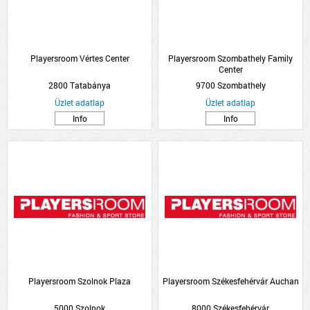
Playersroom Vértes Center
Playersroom Szombathely Family
Center
2800 Tatabánya
9700 Szombathely
Üzlet adatlap
Üzlet adatlap
Info
Info
Playersroom Szolnok Plaza
Playersroom Székesfehérvár Auchan
5000 Szolnok
8000 Székesfehérvár