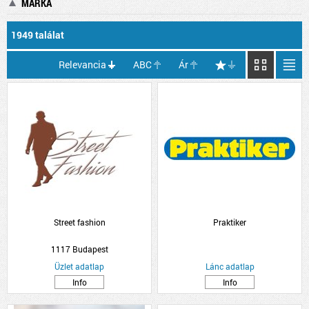
MÁRKA
1949 találat
Relevancia
ABC
Ár
Street fashion
Praktiker
1117 Budapest
Üzlet adatlap
Lánc adatlap
Info
Info