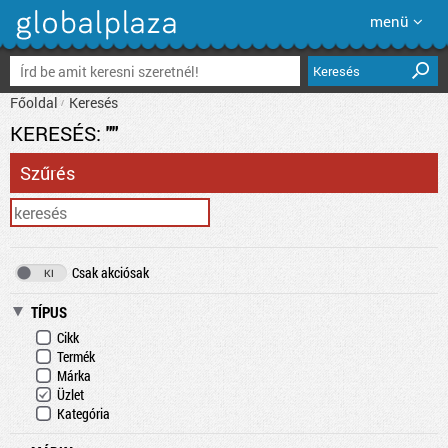
menü
Keresés
Főoldal
Keresés
KERESÉS:
""
Szűrés
Csak akciósak
TÍPUS
Cikk
Termék
Márka
Üzlet
Kategória