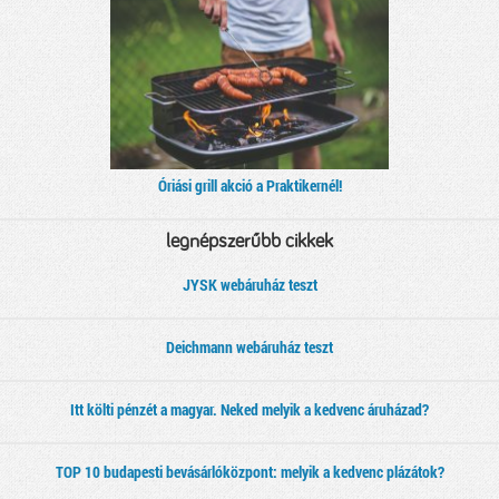
Óriási grill akció a Praktikernél!
legnépszerűbb cikkek
JYSK webáruház teszt
Deichmann webáruház teszt
Itt költi pénzét a magyar. Neked melyik a kedvenc áruházad?
TOP 10 budapesti bevásárlóközpont: melyik a kedvenc plázátok?