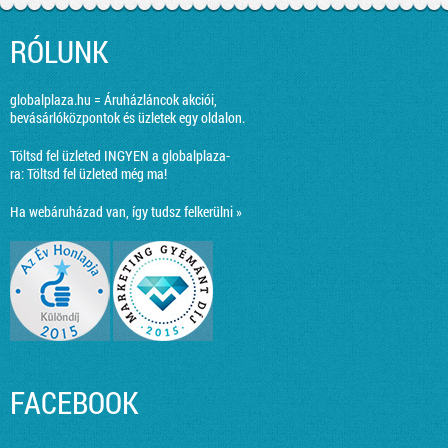
RÓLUNK
globalplaza.hu = Áruházláncok akciói,
bevásárlóközpontok és üzletek egy oldalon.
Töltsd fel üzleted INGYEN a globalplaza-
ra:
Töltsd fel üzleted még ma!
Ha webáruházad van, így tudsz felkerülni »
FACEBOOK