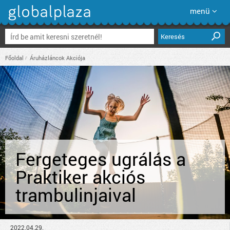
menü
Keresés
Főoldal
Áruházláncok Akciója
Fergeteges ugrálás a
Praktiker akciós
trambulinjaival
2022.04.29.