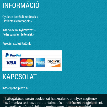
INFORMÁCIÓ
Gyakran ismételt kérdések »
Előfizetési csomagok »
Adatvédelmi nyilatkozat »
Felhasználási feltételek »
Fizetési szolgáltatónk:
KAPCSOLAT
info@globalplaza.hu
Impresszum »
Látogatásod során cookie-kat használunk, amelyek segítenek
Blog »
Responsive design
számunkra testreszabott tartalmat és hirdetéseket megjeleníteni,
személyes információkat azonban nem tárolnak. Az oldal