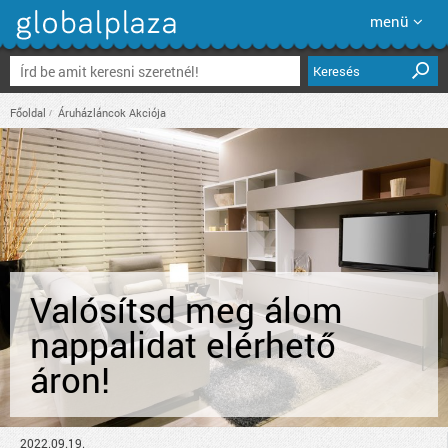
menü
Keresés
Főoldal
Áruházláncok Akciója
Valósítsd meg álom
nappalidat elérhető
áron!
2022.09.19.