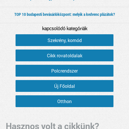
TOP 10 budapesti bevásárlóközpont: melyik a kedvenc plázátok?
kapcsolódó kategóriák
Szekrény, komód
Cikk rovatoldalak
Polcrendszer
Új Főoldal
Otthon
Hasznos volt a cikkünk?