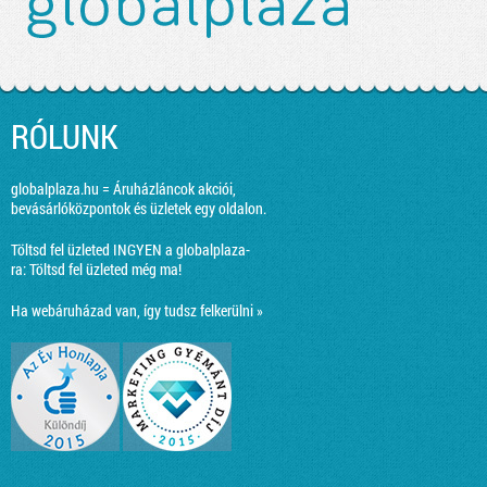
RÓLUNK
globalplaza.hu = Áruházláncok akciói,
bevásárlóközpontok és üzletek egy oldalon.
Töltsd fel üzleted INGYEN a globalplaza-
ra:
Töltsd fel üzleted még ma!
Ha webáruházad van, így tudsz felkerülni »