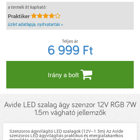
a termék itt kapható:
Praktiker
üzlet adatlapja, nyitvatartás »
Teljes ár
6 999
Ft
Irány a bolt
Avide LED szalag ágy szenzor 12V RGB 7W
1.5m vágható jellemzők
Szenzoros ágyvilágító LED szalagok (12V–1.5m) Az Avide
szenzoros LED ágyvilágítás praktikus és energiatakarékos
megoldás az éjszakai közlekedéshez. A beépített