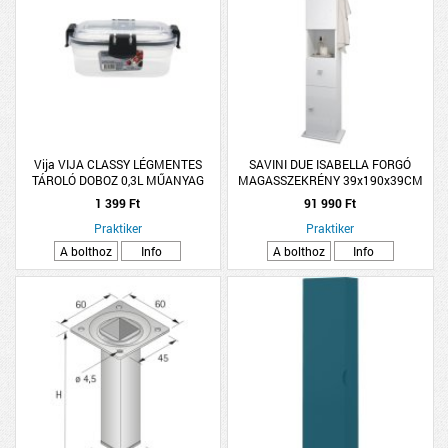
Vija VIJA CLASSY LÉGMENTES
SAVINI DUE ISABELLA FORGÓ
TÁROLÓ DOBOZ 0,3L MŰANYAG
MAGASSZEKRÉNY 39x190x39CM
1 399 Ft
91 990 Ft
Praktiker
Praktiker
A bolthoz
Info
A bolthoz
Info