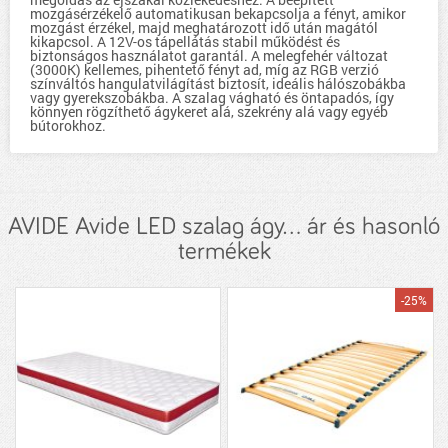
mozgásérzékelő automatikusan bekapcsolja a fényt, amikor
mozgást érzékel, majd meghatározott idő után magától
kikapcsol. A 12V-os tápellátás stabil működést és
biztonságos használatot garantál. A melegfehér változat
(3000K) kellemes, pihentető fényt ad, míg az RGB verzió
színváltós hangulatvilágítást biztosít, ideális hálószobákba
vagy gyerekszobákba. A szalag vágható és öntapadós, így
könnyen rögzíthető ágykeret alá, szekrény alá vagy egyéb
bútorokhoz.
AVIDE Avide LED szalag ágy... ár és hasonló
termékek
-25%