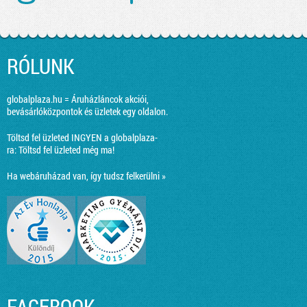
RÓLUNK
globalplaza.hu = Áruházláncok akciói,
bevásárlóközpontok és üzletek egy oldalon.
Töltsd fel üzleted INGYEN a globalplaza-
ra:
Töltsd fel üzleted még ma!
Ha webáruházad van, így tudsz felkerülni »
FACEBOOK