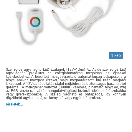
1 kép
Szenzoros ágyvilágító LED szalagok (12V–1.5m) Az Avide szenzoros LED
ágyvilágítás praktikus és energiatakarékos megoldás az éjszakai
közlekedéshez. A beépített mozgásérzékelő automatikusan bekapcsolja a
fényt, amikor mozgást érzékel, majd meghatározott idő után magától
kikapcsol. A 12V-os tápellátás stabil működést és biztonságos használatot
garantál. A melegfehér változat (3000K) kellemes, pihentető fényt ad, míg
az RGB verzió színváltós hangulatvilágítást biztosít, ideális hálószobákba
vagy gyerekszobákba. A szalag vágható és öntapadós, így könnyen
rögzíthető ágykeret alá, szekrény alá vagy egyéb bútorokhoz.
részletek...