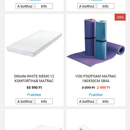
A bolthoz
Info
A bolthoz
Info
-26%
DiNotte WHITE MEMO 12
VOG POLYFOAM MATRAC
KOMFORTHAB MATRAC
180X50CM SIMA
140X200X12CM
65 990 Ft
3 399 Ft
2 499 Ft
Praktiker
Praktiker
A bolthoz
Info
A bolthoz
Info