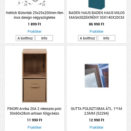
Hettich Bútorláb 25x25x200mm fém
BADEN HAUS BADEN HAUS MILOS
inox design négyszögletes
MAGASSZEKRÉNY 35X140X20CM
OLAJKÉK FÜGGESZTETT
1 899 Ft
86 990 Ft
Praktiker
Praktiker
A bolthoz
Info
A bolthoz
Info
FINORI Arvika 20A 2 rekeszes polc
GUTTA POLISZT.SIMA ÁTL. 1*1M
30x60x28cm artisan tölgy-bézs
2,5MM (52294)
11 990 Ft
12 990 Ft
Praktiker
Praktiker