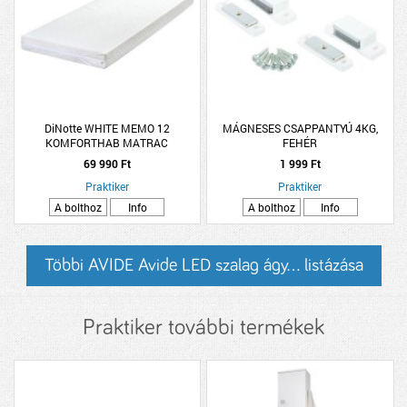
DiNotte WHITE MEMO 12
MÁGNESES CSAPPANTYÚ 4KG,
KOMFORTHAB MATRAC
FEHÉR
160X200X12CM
69 990 Ft
1 999 Ft
Praktiker
Praktiker
A bolthoz
Info
A bolthoz
Info
Többi AVIDE Avide LED szalag ágy... listázása
Praktiker további termékek