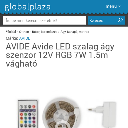
menü
Keresés
Főoldal
Otthon
Bútor, berendezés
Ágy, kanapé, matrac
Márka:
AVIDE
AVIDE
Avide LED szalag ágy
szenzor 12V RGB 7W 1.5m
vágható