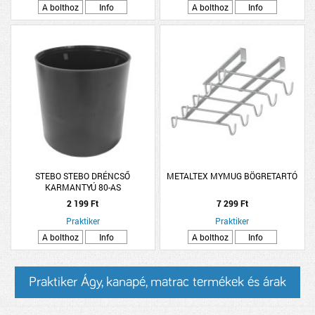
A bolthoz
Info
A bolthoz
Info
STEBO STEBO DRÉNCSŐ
METALTEX MYMUG BÖGRETARTÓ
KARMANTYÚ 80-AS
2 199 Ft
7 299 Ft
Praktiker
Praktiker
A bolthoz
Info
A bolthoz
Info
Praktiker Ágy, kanapé, matrac termékek és árak