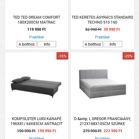
TED TED DREAM COMFORT
TED KERETES ÁGYRÁCS STANDARD
180X200CM MATRAC
TECHNO 510 160
180X200X16CM VÁKUUM ROLL
119 990 Ft
52 990 Ft
39 990 Ft
MATRAC
Praktiker
Praktiker
A bolthoz
Info
A bolthoz
Info
-16%
-20%
KOMPOLSTER LUIGI KANAPÉ
D &amp; L GREGOR FRANCIAÁGY,
196X81/ 64X83CM ANTRACIT
212X168X105CM SZÜRKE
SZÜRKE
190 990 Ft
159 990 Ft
279 990 Ft
223 990 Ft
Praktiker
Praktiker