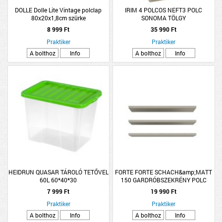
DOLLE Dolle Lite Vintage polclap
IRIM 4 POLCOS NEFT3 POLC
80x20x1,8cm szürke
SONOMA TÖLGY
8 999 Ft
35 990 Ft
Praktiker
Praktiker
A bolthoz
Info
A bolthoz
Info
HEIDRUN QUASAR TÁROLÓ TETŐVEL
FORTE FORTE SCHACH&amp;MATT
60L 60*40*30
150 GARDRÓBSZEKRÉNY POLC
72,8X42X2,2CM SZÜRKE TEXTIL
7 999 Ft
19 990 Ft
3DARAB/CSOMAG
Praktiker
Praktiker
A bolthoz
Info
A bolthoz
Info