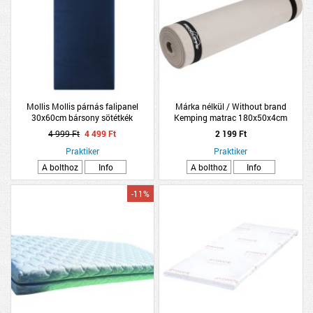
Mollis Mollis párnás falipanel
Márka nélkül / Without brand
30x60cm bársony sötétkék
Kemping matrac 180x50x4cm
polietilén 3-féle színben
4 999 Ft
4 499 Ft
2 199 Ft
Praktiker
Praktiker
A bolthoz
Info
A bolthoz
Info
-11%