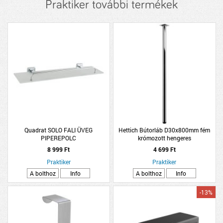
Praktiker további termékek
Quadrat SOLO FALI ÜVEG
Hettich Bútorláb D30x800mm fém
PIPEREPOLC
krómozott hengeres
8 999 Ft
4 699 Ft
Praktiker
Praktiker
A bolthoz
Info
A bolthoz
Info
-13%