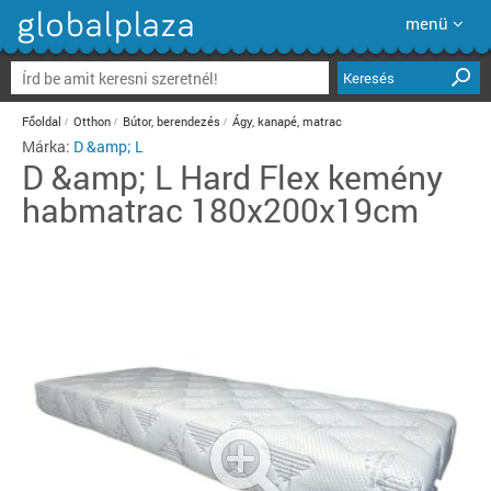
menü
Keresés
Főoldal
Otthon
Bútor, berendezés
Ágy, kanapé, matrac
Márka:
D &amp; L
D &amp; L
Hard Flex kemény
habmatrac 180x200x19cm