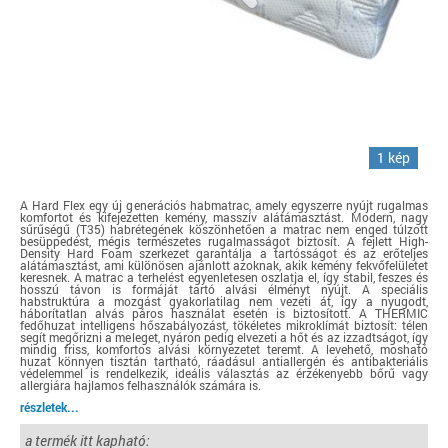
1 kép
A Hard Flex egy új generációs habmatrac, amely egyszerre nyújt rugalmas
komfortot és kifejezetten kemény, masszív alátámasztást. Modern, nagy
sűrűségű (T35) habrétegének köszönhetően a matrac nem enged túlzott
besüppedést, mégis természetes rugalmasságot biztosít. A fejlett High-
Density Hard Foam szerkezet garantálja a tartósságot és az erőteljes
alátámasztást, ami különösen ajánlott azoknak, akik kemény fekvőfelületet
keresnek. A matrac a terhelést egyenletesen oszlatja el, így stabil, feszes és
hosszú távon is formáját tartó alvási élményt nyújt. A speciális
habstruktúra a mozgást gyakorlatilag nem vezeti át, így a nyugodt,
háborítatlan alvás páros használat esetén is biztosított. A THERMIC
fedőhuzat intelligens hőszabályozást, tökéletes mikroklímát biztosít: télen
segít megőrizni a meleget, nyáron pedig elvezeti a hőt és az izzadtságot, így
mindig friss, komfortos alvási környezetet teremt. A levehető, mosható
huzat könnyen tisztán tartható, ráadásul antiallergén és antibakteriális
védelemmel is rendelkezik, ideális választás az érzékenyebb bőrű vagy
allergiára hajlamos felhasználók számára is.
részletek...
a termék itt kapható: