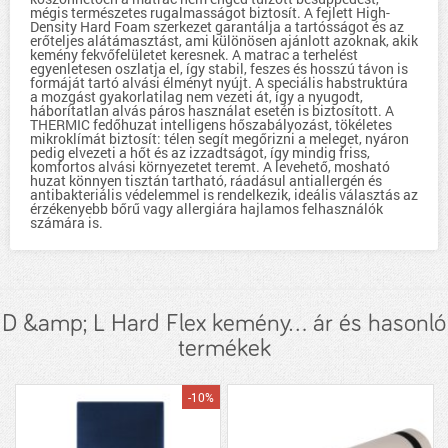
mégis természetes rugalmasságot biztosít. A fejlett High-
Density Hard Foam szerkezet garantálja a tartósságot és az
erőteljes alátámasztást, ami különösen ajánlott azoknak, akik
kemény fekvőfelületet keresnek. A matrac a terhelést
egyenletesen oszlatja el, így stabil, feszes és hosszú távon is
formáját tartó alvási élményt nyújt. A speciális habstruktúra
a mozgást gyakorlatilag nem vezeti át, így a nyugodt,
háborítatlan alvás páros használat esetén is biztosított. A
THERMIC fedőhuzat intelligens hőszabályozást, tökéletes
mikroklímát biztosít: télen segít megőrizni a meleget, nyáron
pedig elvezeti a hőt és az izzadtságot, így mindig friss,
komfortos alvási környezetet teremt. A levehető, mosható
huzat könnyen tisztán tartható, ráadásul antiallergén és
antibakteriális védelemmel is rendelkezik, ideális választás az
érzékenyebb bőrű vagy allergiára hajlamos felhasználók
számára is.
D &amp; L Hard Flex kemény... ár és hasonló
termékek
-10%