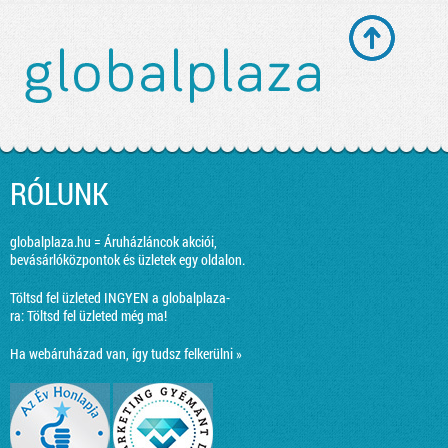
RÓLUNK
globalplaza.hu = Áruházláncok akciói,
bevásárlóközpontok és üzletek egy oldalon.
Töltsd fel üzleted INGYEN a globalplaza-
ra:
Töltsd fel üzleted még ma!
Ha webáruházad van, így tudsz felkerülni »