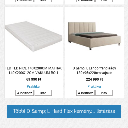
TED TED NICE 140X200CM MATRAC
D &amp; L Lando franciaágy
140X200X12CM VÁKUUM ROLL
180x96x220cm vajszín
MATRAC
69 990 Ft
224 990 Ft
Praktiker
Praktiker
A bolthoz
Info
A bolthoz
Info
Többi D &amp; L Hard Flex kemény... listázása