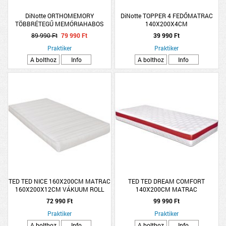
DiNotte ORTHOMEMORY
DiNotte TOPPER 4 FEDŐMATRAC
TÖBBRÉTEGŰ MEMÓRIAHABOS
140X200X4CM
MATRAC 180X200X19CM
89 990 Ft
79 990 Ft
39 990 Ft
Praktiker
Praktiker
A bolthoz
Info
A bolthoz
Info
TED TED NICE 160X200CM MATRAC
TED TED DREAM COMFORT
160X200X12CM VÁKUUM ROLL
140X200CM MATRAC
MATRAC
140X200X16CM VÁKUUM ROLL
72 990 Ft
99 990 Ft
MATRAC
Praktiker
Praktiker
A bolthoz
Info
A bolthoz
Info