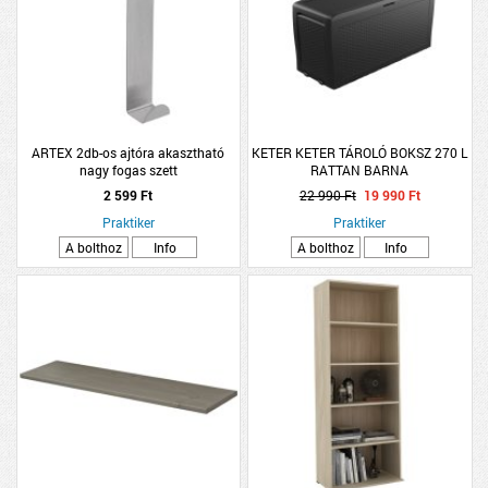
ARTEX 2db-os ajtóra akasztható
KETER KETER TÁROLÓ BOKSZ 270 L
nagy fogas szett
RATTAN BARNA
2 599 Ft
22 990 Ft
19 990 Ft
Praktiker
Praktiker
A bolthoz
Info
A bolthoz
Info