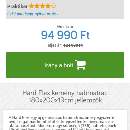
Praktiker
üzlet adatlapja, nyitvatartás »
Akciós ár
94 990
Ft
Teljes ár:
124 990 Ft
Irány a bolt
Hard Flex kemény habmatrac
180x200x19cm jellemzők
A Hard Flex egy új generációs habmatrac, amely egyszerre
nyújt rugalmas komfortot és kifejezetten kemény, masszív
alátámasztást. Modern, nagy sűrűségű (T35) habrétegének
köszönhetően a matrac nem enged túlzott besüppedést,