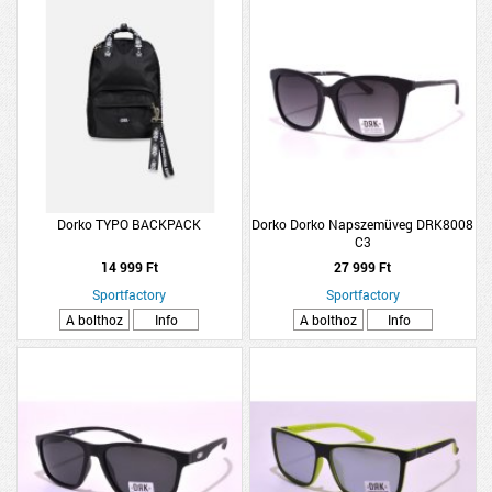
Dorko TYPO BACKPACK
Dorko Dorko Napszemüveg DRK8008
C3
14 999 Ft
27 999 Ft
Sportfactory
Sportfactory
A bolthoz
Info
A bolthoz
Info