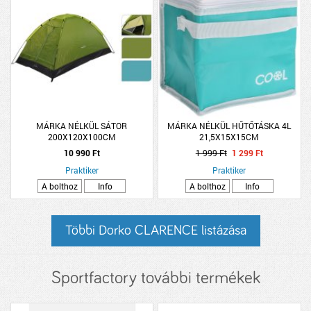
MÁRKA NÉLKÜL SÁTOR
MÁRKA NÉLKÜL HŰTŐTÁSKA 4L
200X120X100CM
21,5X15X15CM
10 990 Ft
1 999 Ft
1 299 Ft
Praktiker
Praktiker
A bolthoz
Info
A bolthoz
Info
Többi Dorko CLARENCE listázása
Sportfactory további termékek