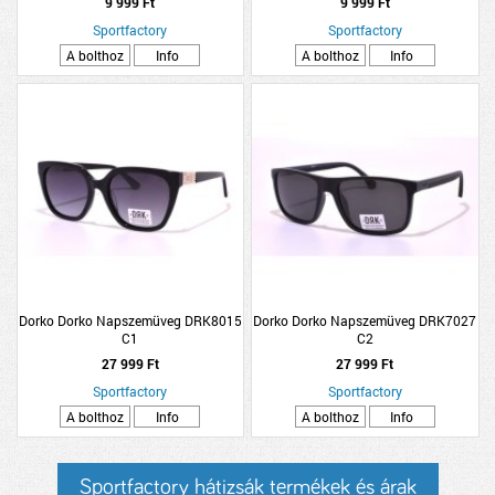
9 999 Ft
9 999 Ft
Sportfactory
Sportfactory
A bolthoz
Info
A bolthoz
Info
Dorko Dorko Napszemüveg DRK8015
Dorko Dorko Napszemüveg DRK7027
C1
C2
27 999 Ft
27 999 Ft
Sportfactory
Sportfactory
A bolthoz
Info
A bolthoz
Info
Sportfactory hátizsák termékek és árak