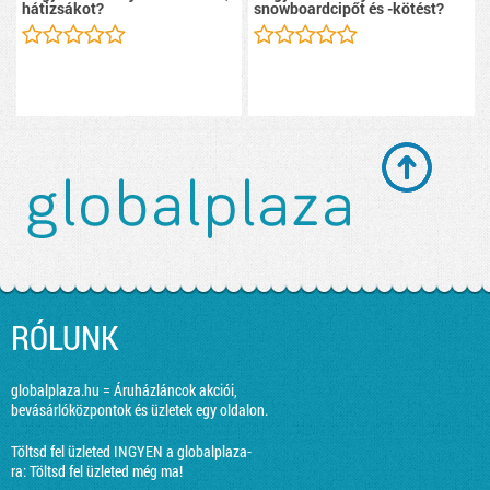
hátizsákot?
snowboardcipőt és -kötést?
RÓLUNK
globalplaza.hu = Áruházláncok akciói,
bevásárlóközpontok és üzletek egy oldalon.
Töltsd fel üzleted INGYEN a globalplaza-
ra:
Töltsd fel üzleted még ma!