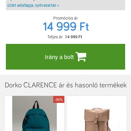
üzlet adatlapja, nyitvatartás »
Promóciós ár
14 999 Ft
Teljes ár:
14 999
Ft
Irány a bolt
Dorko CLARENCE ár és hasonló termékek
-30%