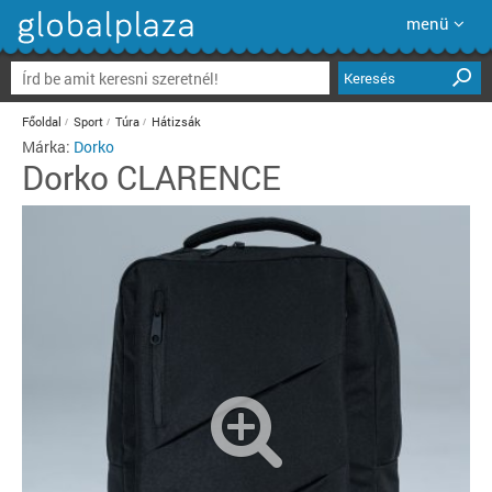
menü
Keresés
Főoldal
Sport
Túra
Hátizsák
Márka:
Dorko
Dorko
CLARENCE