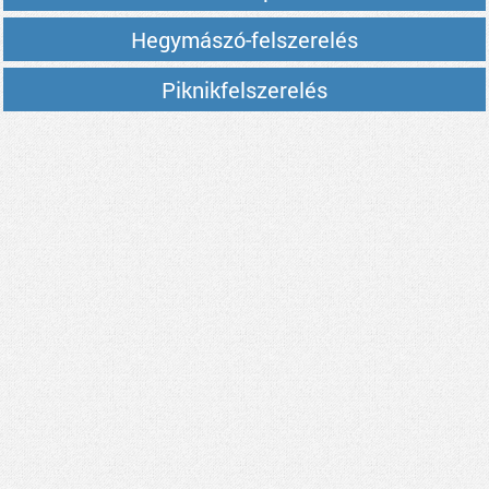
Hegymászó-felszerelés
Piknikfelszerelés