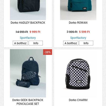
Dorko HADLEY BACKPACK
Dorko ROWAN
14 999 Ft
9 999 Ft
7 999 Ft
5 599 Ft
Sportfactory
Sportfactory
A bolthoz
Info
A bolthoz
Info
-38%
Dorko GEEK BACKPACK
Dorko CHARM
PENCILCASE SET