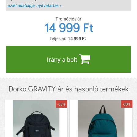
üzlet adatlapja, nyitvatartás »
Promóciós ár
14 999 Ft
Teljes ár:
14 999
Ft
Irány a bolt
Dorko GRAVITY ár és hasonló termékek
-33%
-30%