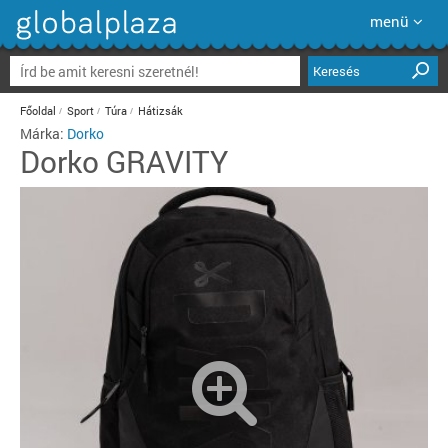
menü
Keresés
Főoldal
Sport
Túra
Hátizsák
Márka:
Dorko
Dorko
GRAVITY