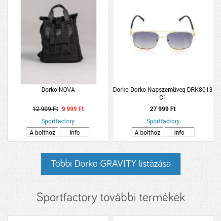
Dorko NOVA
Dorko Dorko Napszemüveg DRK8013
C1
12 999 Ft
9 999 Ft
27 999 Ft
Sportfactory
Sportfactory
A bolthoz
Info
A bolthoz
Info
Többi Dorko GRAVITY listázása
Sportfactory további termékek