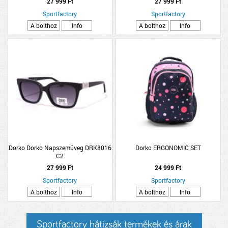
27 999 Ft
27 999 Ft
Sportfactory
Sportfactory
A bolthoz
Info
A bolthoz
Info
Dorko Dorko Napszemüveg DRK8016
Dorko ERGONOMIC SET
C2
27 999 Ft
24 999 Ft
Sportfactory
Sportfactory
A bolthoz
Info
A bolthoz
Info
Sportfactory hátizsák termékek és árak