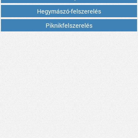
Hegymászó-felszerelés
Piknikfelszerelés