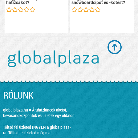
hátizsákot?
snowboardcipőt és -kötést?
RÓLUNK
globalplaza.hu = Áruházláncok akciói,
bevásárlóközpontok és üzletek egy oldalon.
Töltsd fel üzleted INGYEN a globalplaza-
ra:
Töltsd fel üzleted még ma!