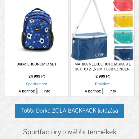
Dorko ERGONOMIC SET
MÁRKA NÉLKÜL HŰTŐTÁSKA 8 L
30X16X21,5 CM TÖBB SZÍNBEN
24 999 Ft
2 999 Ft
Sportfactory
Praktiker
A bolthoz
Info
A bolthoz
Info
Többi Dorko ZOLA BACKPACK listázása
Sportfactory további termékek