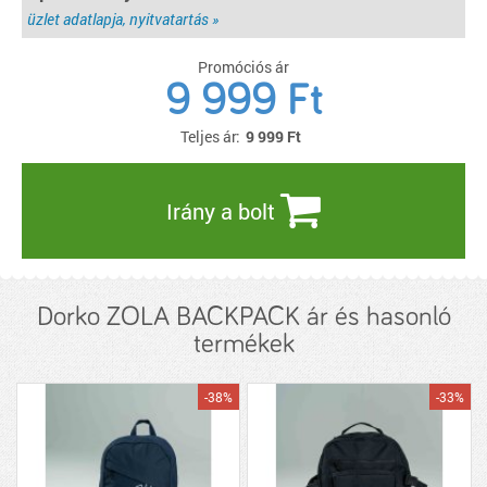
üzlet adatlapja, nyitvatartás »
Promóciós ár
9 999 Ft
Teljes ár:
9 999
Ft
Irány a bolt
Dorko ZOLA BACKPACK ár és hasonló
termékek
-38%
-33%