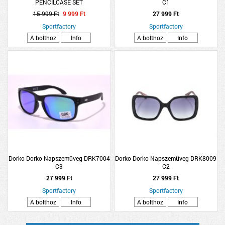
PENCILCASE SET
C1
15 999 Ft
9 999 Ft
27 999 Ft
Sportfactory
Sportfactory
A bolthoz
Info
A bolthoz
Info
Dorko Dorko Napszemüveg DRK7004
Dorko Dorko Napszemüveg DRK8009
C3
C2
27 999 Ft
27 999 Ft
Sportfactory
Sportfactory
A bolthoz
Info
A bolthoz
Info