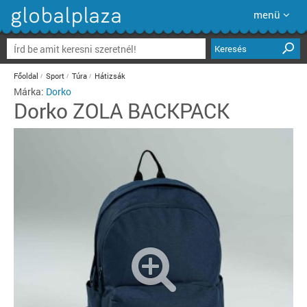
menü
Keresés
Főoldal
Sport
Túra
Hátizsák
Márka:
Dorko
Dorko
ZOLA BACKPACK