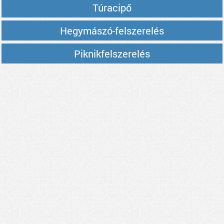
Túracipő
Hegymászó-felszerelés
Piknikfelszerelés