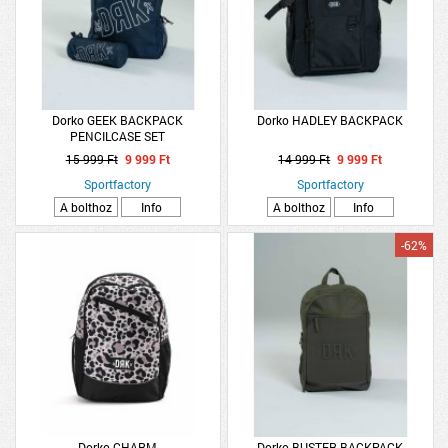
Dorko GEEK BACKPACK
Dorko HADLEY BACKPACK
PENCILCASE SET
15 999 Ft
9 999 Ft
14 999 Ft
9 999 Ft
Sportfactory
Sportfactory
A bolthoz
Info
A bolthoz
Info
-62%
Dorko CHARM
Dorko BUSTER BACKPACK