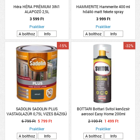
Héra HÉRA PRÉMIUM 3IN1
HAMMERITE Hammerite 400 ml
ALAPOZÓ 2,5L
hőálló matt fekete spray
3 599 Ft
3 999 Ft
Praktiker
Praktiker
A bolthoz
Info
A bolthoz
Info
-15%
-32%
SADOLIN SADOLIN PLUS
BOTTARI Bottari Svitol kenőzsír
VASTAGLAZÚR 0,75L VIZES BÁZISÚ
aerosol Easy Home 200ml
ANTRACIT
6 799 Ft
5 799 Ft
2 199 Ft
1 499 Ft
Praktiker
Praktiker
A bolthoz
Info
A bolthoz
Info