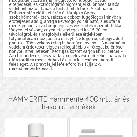
elterjedését, és korróziógátló pigmentjei különösen tartós
védelmet biztosítanak a festett felületnek. Alkalmazás
Felhasználás előtt két órán át tárolja a Sprayt
szobahőmérsékleten. Rázza a dobozt függőleges irányban
erőteljesen addig, amíg a keverőgolyó hallható, a és utána
még 3 percig rázza függőleges és vízszintes mozdulatokkal . -
Vigyen fel vékony, egyenletes rétegeket kb 15-20 cm
távolságról, és a megfolyás elkerülése érdekében
folyamatosan mozgassa a sprayt. Ne fújjon sokat egy adott
pontra. - Több vékony réteg felhordása javasolt. A maximális
védelem érdekében vigyen fel legalább 3-4 réteget különösen
bonyolult felületeken. Két fújás között várjon kb 15 percet. -
Az eltömődések, beszáradás megelőzése érdekében használat
után fordítsa meg a dobozt és fújja ki a csőben maradt
felesleget. A sprayt fejjel lefelé fordítva fújja 2 -3
másodpercen kereszül.
HAMMERITE Hammerite 400 ml... ár és
hasonló termékek