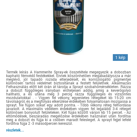
1 kép
Termék leírás A Hammerite Spray-ek összetétele megegyezik a dobozban
kapható fémvédő festékekkel. Ennek köszönhetően megakadályozza a már
meglévő, jól tapadó rozsda elterjedését, és korróziógátló pigmentjei
különösen tartós védelmet biztosítanak a festett felületnek. Alkalmazás
Felhasználás előtt két órán át tárolja a Sprayt szobahőmérsékleten. Rázza
a dobozt függőleges irányban erőteljesen addig, amíg a keverőgolyó
hallható, a és utána még 3 percig rázza függőleges és vízszintes
mozdulatokkal . - Vigyen fel vékony, egyenletes rétegeket kb 15-20 cm
távolságról, és a megfolyás elkerülése érdekében folyamatosan mozgassa a
sprayt. Ne fújjon sokat egy adott pontra. - Több vékony réteg felhordása
javasolt. A maximális védelem érdekében vigyen fel legalább 3-4 réteget
különösen bonyolult felületeken. Két fújás között várjon kb 15 percet. - Az
eltömődések, beszáradás megelőzése érdekében használat után fordítsa
meg a dobozt és fújja ki a csőben maradt felesleget. A sprayt fejjel lefelé
fordítva fújja 2 -3 másodpercen kereszül.
részletek...