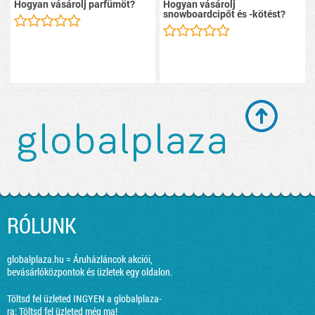
Hogyan vásárolj parfümöt?
Hogyan vásárolj
snowboardcipőt és -kötést?
RÓLUNK
globalplaza.hu = Áruházláncok akciói,
bevásárlóközpontok és üzletek egy oldalon.
Töltsd fel üzleted INGYEN a globalplaza-
ra:
Töltsd fel üzleted még ma!