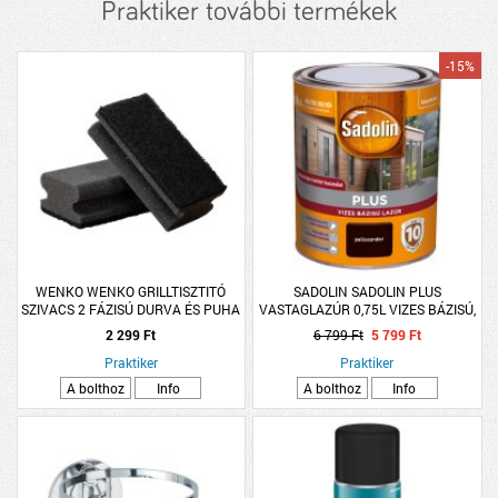
Praktiker további termékek
-15%
WENKO WENKO GRILLTISZTITÓ
SADOLIN SADOLIN PLUS
SZIVACS 2 FÁZISÚ DURVA ÉS PUHA
VASTAGLAZÚR 0,75L VIZES BÁZISÚ,
FELÜLETTEL 2 DARAB
PALISZANDER
2 299 Ft
6 799 Ft
5 799 Ft
Praktiker
Praktiker
A bolthoz
Info
A bolthoz
Info