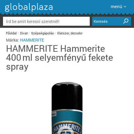
menü
Keresés
Főoldal
Divat
Szépségápolás
Illatszer, dezodor
Márka:
HAMMERITE
HAMMERITE
Hammerite
400 ml selyemfényű fekete
spray