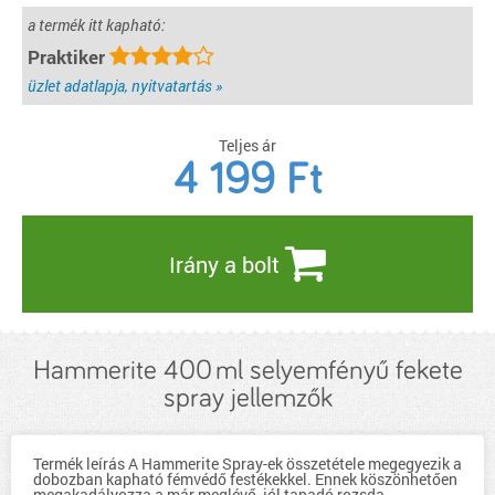
a termék itt kapható:
Praktiker
üzlet adatlapja, nyitvatartás »
Teljes ár
4 199
Ft
Irány a bolt
Hammerite 400 ml selyemfényű fekete
spray jellemzők
Termék leírás A Hammerite Spray-ek összetétele megegyezik a
dobozban kapható fémvédő festékekkel. Ennek köszönhetően
megakadályozza a már meglévő, jól tapadó rozsda