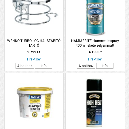
WENKO TURBO-LOC HAJSZÁRÍTÓ
HAMMERITE Hammerite spray
TARTÓ
400ml fekete selyemmatt
9 799 Ft
4 199 Ft
Praktiker
Praktiker
A bolthoz
Info
A bolthoz
Info