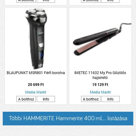
BLAUPUNKT MSR801 Férfi borotva
IMETEC 11632 My Pro Gőzölős
hajsimító
20 699 Ft
19 129 Ft
Media Markt
Media Markt
A bolthoz
Info
A bolthoz
Info
Többi HAMMERITE Hammerite 400 ml... listázása