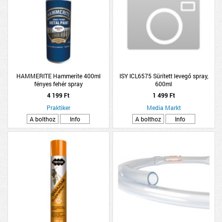
HAMMERITE Hammerite 400ml
ISY ICL6575 Sürített levegő spray,
fényes fehér spray
600ml
4 199 Ft
1 499 Ft
Praktiker
Media Markt
A bolthoz
Info
A bolthoz
Info