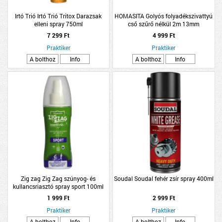
Irtó Trió Irtó Trió Tritox Darazsak
HOMASITA Golyós folyadékszivattyú
elleni spray 750ml
cső szűrő nélkül 2m 13mm
7 299 Ft
4 999 Ft
Praktiker
Praktiker
A bolthoz
Info
A bolthoz
Info
Zig zag Zig Zag szúnyog- és
Soudal Soudal fehér zsír spray 400ml
kullancsriasztó spray sport 100ml
1 999 Ft
2 999 Ft
Praktiker
Praktiker
A bolthoz
Info
A bolthoz
Info