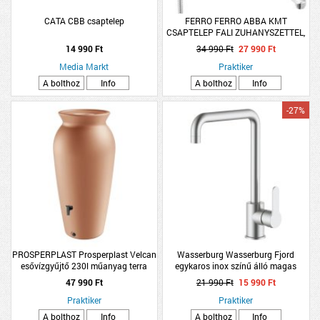
CATA CBB csaptelep
FERRO FERRO ABBA KMT
CSAPTELEP FALI ZUHANYSZETTEL,
HOSSZÚ KIFOLYÓ
14 990 Ft
34 990 Ft
27 990 Ft
Media Markt
Praktiker
A bolthoz
Info
A bolthoz
Info
-27%
PROSPERPLAST Prosperplast Velcan
Wasserburg Wasserburg Fjord
esővízgyűjtő 230l műanyag terra
egykaros inox színű álló magas
mosogató csaptelep
47 990 Ft
21 990 Ft
15 990 Ft
Praktiker
Praktiker
A bolthoz
Info
A bolthoz
Info