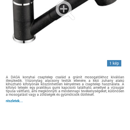
1 kép
A DAGA konyhai csaptelep család a gránit mosogatókhoz kiválóan
illeszkedik. Viszonylag alacsony testük ellenére, a kézi zuhany alakú
kihúzható kifolyónak köszönhetően kényelmes a csaptelep használata. A
kifolyó tetején egy praktikus gumi kapcsoló található, amellyel a vízsugár
típusa váltható, ami megkönnyíti a mindennapi tevékenységeket, különösen
a mosogatást vagy a zöldségek és gyümölcsök öblítését.
részletek...