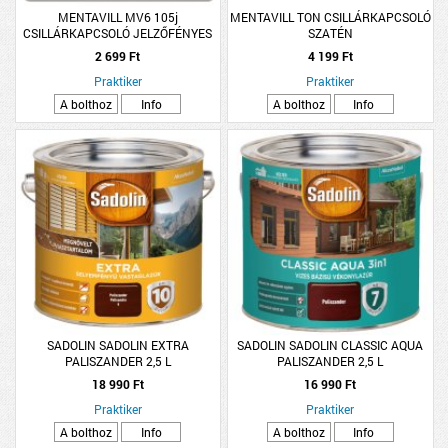
MENTAVILL MV6 105j
MENTAVILL TON CSILLÁRKAPCSOLÓ
CSILLÁRKAPCSOLÓ JELZŐFÉNYES
SZATÉN
2 699 Ft
4 199 Ft
Praktiker
Praktiker
A bolthoz
Info
A bolthoz
Info
SADOLIN SADOLIN EXTRA
SADOLIN SADOLIN CLASSIC AQUA
PALISZANDER 2,5 L
PALISZANDER 2,5 L
18 990 Ft
16 990 Ft
Praktiker
Praktiker
A bolthoz
Info
A bolthoz
Info