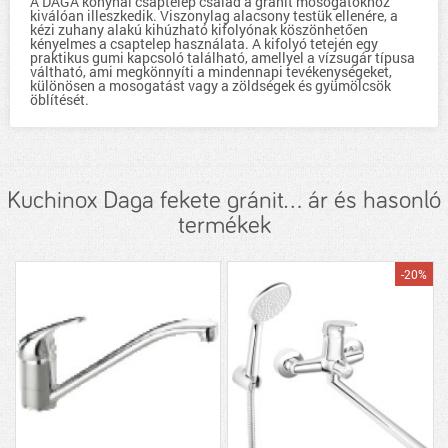
A DAGA konyhai csaptelep család a gránit mosogatókhoz
kiválóan illeszkedik. Viszonylag alacsony testük ellenére, a
kézi zuhany alakú kihúzható kifolyónak köszönhetően
kényelmes a csaptelep használata. A kifolyó tetején egy
praktikus gumi kapcsoló található, amellyel a vízsugár típusa
váltható, ami megkönnyíti a mindennapi tevékenységeket,
különösen a mosogatást vagy a zöldségek és gyümölcsök
öblítését.
Kuchinox Daga fekete gránit... ár és hasonló
termékek
-20%