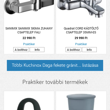
SANIMIX SANIMIX SIGMA ZUHANY
Quadrat CORD KÁDTÖLTŐ
CSAPTELEP FALI
CSAPTELEP 35MM-ES
KERÁMIABETÉT
22 990 Ft
29 990 Ft
Praktiker
Praktiker
A bolthoz
Info
A bolthoz
Info
Többi Kuchinox Daga fekete gránit... listázása
Praktiker további termékek