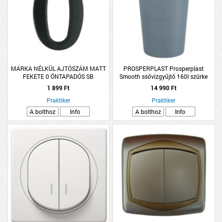
MÁRKA NÉLKÜL AJTÓSZÁM MATT
PROSPERPLAST Prosperplast
FEKETE 0 ÖNTAPADÓS SB
Smooth ssővízgyűjtő 160l szürke
1 899 Ft
14 990 Ft
Praktiker
Praktiker
A bolthoz
Info
A bolthoz
Info