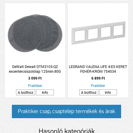
DeWalt Dewalt DTM3103-QZ
LEGRAND VALENA LIFE 4-ES KERET
excentercsiszolólap 125mm 80G
FEHÉR-KRÓM 754034
5db/csomag, DTM3103-QZ
3 099 Ft
6 899 Ft
Praktiker
Praktiker
A bolthoz
Info
A bolthoz
Info
Praktiker csap, csaptelep termékek és árak
Hasonló kategóriák