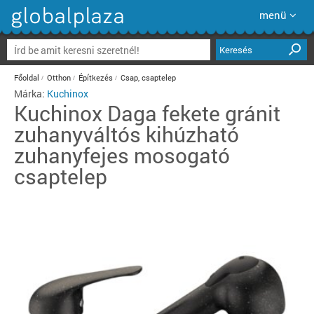
menü
Keresés
Főoldal
Otthon
Építkezés
Csap, csaptelep
Márka:
Kuchinox
Kuchinox
Daga fekete gránit
zuhanyváltós kihúzható
zuhanyfejes mosogató
csaptelep