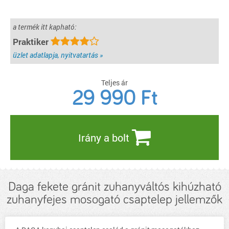
a termék itt kapható:
Praktiker
üzlet adatlapja, nyitvatartás »
Teljes ár
29 990
Ft
Irány a bolt
Daga fekete gránit zuhanyváltós kihúzható
zuhanyfejes mosogató csaptelep jellemzők