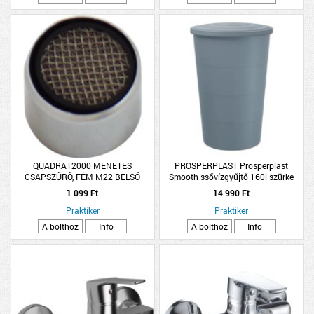
QUADRAT2000 MENETES
PROSPERPLAST Prosperplast
CSAPSZŰRŐ, FÉM M22 BELSŐ
Smooth ssővízgyűjtő 160l szürke
MENETES
1 099 Ft
14 990 Ft
Praktiker
Praktiker
A bolthoz
Info
A bolthoz
Info