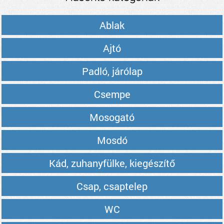
Ablak
Ajtó
Padló, járólap
Csempe
Mosogató
Mosdó
Kád, zuhanyfülke, kiegészítő
Csap, csaptelep
WC