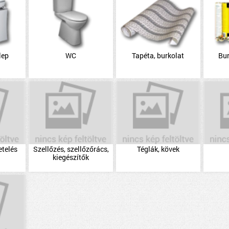
lep
WC
Tapéta, burkolat
Bu
etelés
Szellőzés, szellőzőrács,
Téglák, kövek
kiegészítők