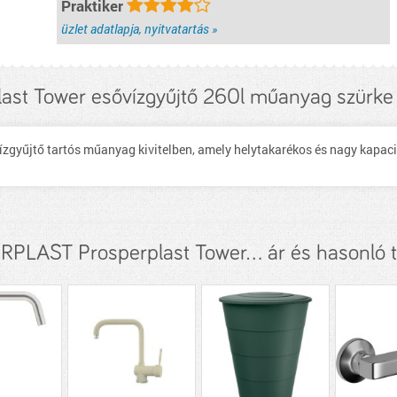
Praktiker
üzlet adatlapja, nyitvatartás »
ast Tower esővízgyűjtő 260l műanyag szürke
vízgyűjtő tartós műanyag kivitelben, amely helytakarékos és nagy kapaci
PLAST Prosperplast Tower... ár és hasonló 