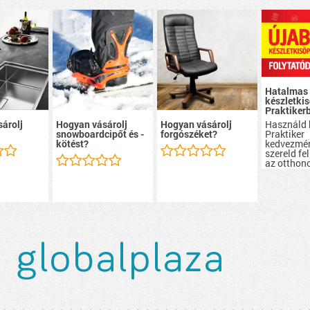
Hatalmas
készletkis
Praktiker
Használd 
árolj
Hogyan vásárolj
Hogyan vásárolj
Praktiker
snowboardcipőt és -
forgószéket?
kedvezmén
kötést?
szereld fel
az otthon