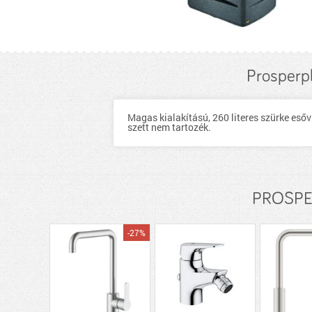
Prosperpl
Magas kialakítású, 260 literes szürke eső
szett nem tartozék.
PROSPER
-27%