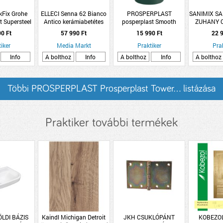
kFix Grohe
ELLECI Senna 62 Bianco
PROSPERPLAST
SANIMIX SA
t Supersteel
Antico kerámiabetétes
posperplast Smooth
ZUHANY 
króm magas
csaptelep (MGKSEN62)
esővízgyűjtő 210l
F
90 Ft
57 990 Ft
15 990 Ft
22 9
lló mosogató
műanyag zöld
telep
iker
Media Markt
Praktiker
Pra
Info
A bolthoz
Info
A bolthoz
Info
A bolthoz
Többi PROSPERPLAST Prosperplast Tower... listázása
Praktiker további termékek
FÖLDI BÁZIS
Kaindl Michigan Detroit
JKH CSUKLÓPÁNT
KOBEZO