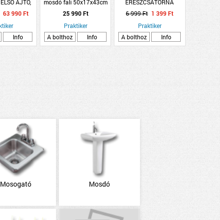
ELSŐ AJTÓ,
mosdó fali 50x17x43cm
ERESZCSATORNA
NYŐ 90*210
fehér
150/110 KÜLSŐ SAROK
63 990 Ft
25 990 Ft
6 999 Ft
1 399 Ft
OBB
ANTRACIT
ktiker
Praktiker
Praktiker
Info
A bolthoz
Info
A bolthoz
Info
Mosogató
Mosdó