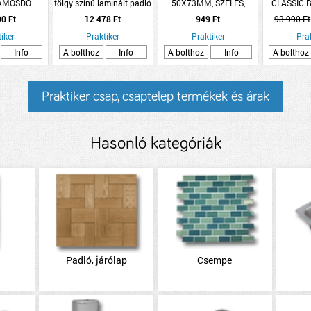
AMOSDÓ
tölgy színű laminált padló
50X73MM, SZÉLES,
CLASSIC B
1383x193x8mm
HORG. -
TÖMÖR FE
90 Ft
12 478 Ft
949 Ft
93 990 Ft
J
iker
Praktiker
Praktiker
Pra
Info
A bolthoz
Info
A bolthoz
Info
A bolthoz
Praktiker csap, csaptelep termékek és árak
Hasonló kategóriák
Padló, járólap
Csempe