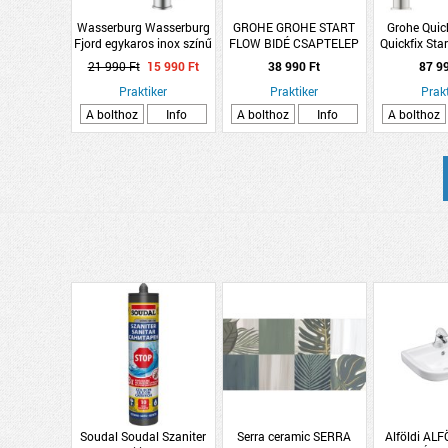
Wasserburg Wasserburg
GROHE GROHE START
Grohe Quic
Fjord egykaros inox színű
FLOW BIDÉ CSAPTELEP
Quickfix Star
álló magas mosogató
KRÓM EGYKAROS
egykaros 
21 990 Ft
15 990 Ft
38 990 Ft
87 9
csaptelep
szögletes á
Praktiker
Praktiker
csap
Prakt
A bolthoz
Info
A bolthoz
Info
A bolthoz
Soudal Soudal Szaniter
Serra ceramic SERRA
Alföldi AL