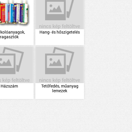
rkolóanyagok,
Hang- és hőszigetelés
ragasztók
Házszám
Tetőfedés, műanyag
lemezek