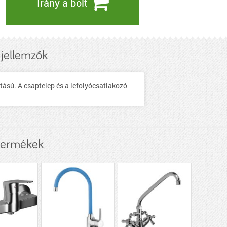
Irány a bolt
 jellemzők
tású. A csaptelep és a lefolyócsatlakozó
termékek