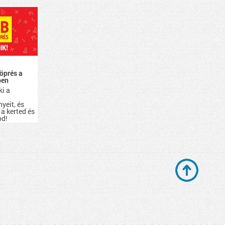
öprés a
ben
ki a
yeit, és
 a kerted és
od!