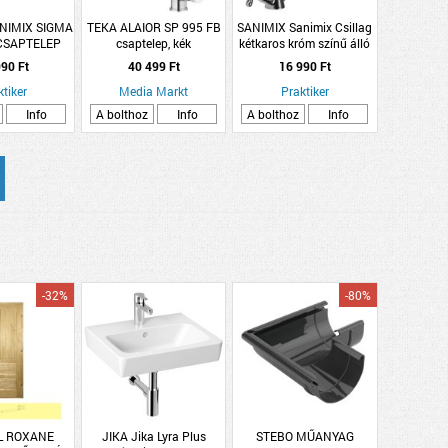
NIMIX SIGMA
TEKA ALAIOR SP 995 FB
SANIMIX Sanimix Csillag
CSAPTELEP
csaptelep, kék
kétkaros króm színű álló
ALI
KMT csaptelep
90 Ft
40 499 Ft
16 990 Ft
ktiker
Media Markt
Praktiker
Info
A bolthoz
Info
A bolthoz
Info
-32%
-80%
L ROXANE
JIKA Jika Lyra Plus
STEBO MŰANYAG