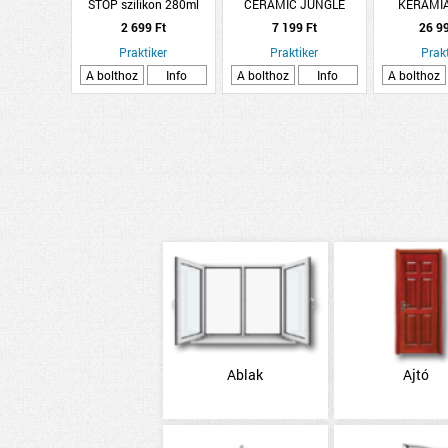
STOP szilikon 280ml
CERAMIC JUNGLE
KERÁMI
szürke
DEKORCSEMPE
2 699 Ft
7 199 Ft
26 9
30X60CM
Praktiker
1,44M2/CSOMAG
Praktiker
Prakt
LEVELES MINTÁS
A bolthoz
Info
A bolthoz
Info
A bolthoz
Ablak
Ajtó