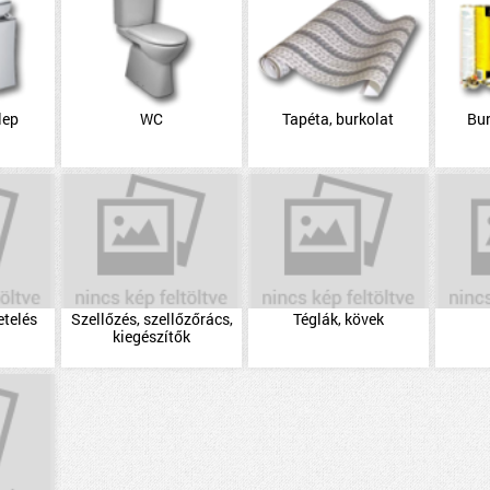
lep
WC
Tapéta, burkolat
Bu
etelés
Szellőzés, szellőzőrács,
Téglák, kövek
kiegészítők