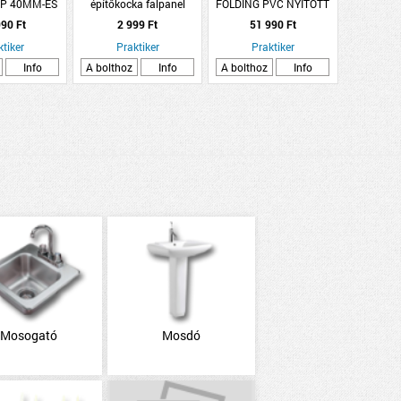
P 40MM-ES
építőkocka falpanel
FOLDING PVC NYITOTT
 BETÉTTEL
LAMELLÁS AJTÓ
90 Ft
2 999 Ft
51 990 Ft
83X203CM FEHÉR
ktiker
Praktiker
Praktiker
Info
A bolthoz
Info
A bolthoz
Info
Mosogató
Mosdó