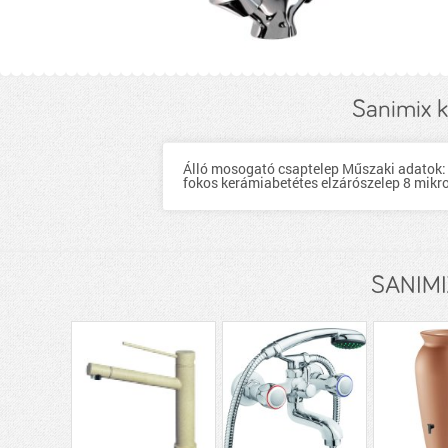
Sanimix k
Álló mosogató csaptelep Műszaki adatok: 
fokos kerámiabetétes elzárószelep 8 mikro
SANIMIX