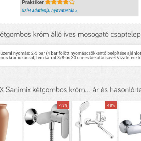
Praktiker
üzlet adatlapja, nyitvatartás »
étgombos króm álló íves mosogató csaptelep
üzemi nyomás: 2-5 bar (4 bar fölött nyomáscsökkentő beépítése ajánlo
nos krómozással, fém karral 3/8-os 30 cm-es bekötőcsővel Vízáteresztő
 Sanimix kétgombos króm... ár és hasonló 
-13%
-18%