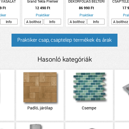
S VASALAT
brand Tekla Premier
DEKORFÓLIÁS BELTÉRI
CSAPTELE
S NZ FEKETE
zománcfesték 2,5l RAL
AJTÓLAP 90X210 CM
KERÁMIA
9 Ft
12 490 Ft
86 990 Ft
17 9
OZETTÁS
300 fekete
MERANO ÜVEGEZÉS
iker
Praktiker
HAVAS TÖLGY BAL
Praktiker
Pra
Info
A bolthoz
Info
A bolthoz
Info
A bolthoz
Praktiker csap, csaptelep termékek és árak
Hasonló kategóriák
Padló, járólap
Csempe