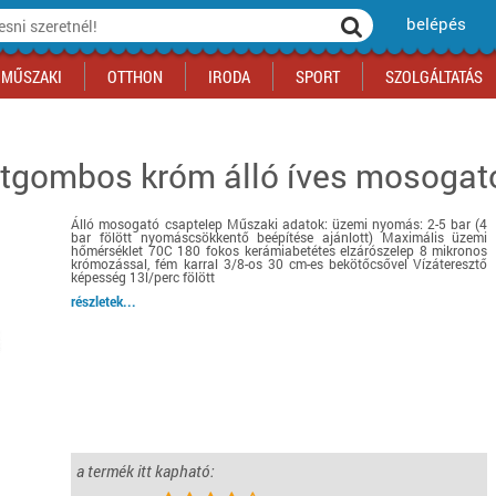
belépés
MŰSZAKI
OTTHON
IRODA
SPORT
SZOLGÁLTATÁS
tgombos króm álló íves mosogat
ka
yógyszertár
csálnivaló
Sport akciók
Építkezés
Fitneszközpont
Biztonságtechnika
kciók
a
, gördeszka, roller
ék
mékek, sütemények
Szolgáltatás akciók
Szerszám, barkács, alkatrész
Kocsmasport
Ünnepi dekoráció
Álló mosogató csaptelep Műszaki adatok: üzemi nyomás: 2-5 bar (4
tító, parkolás
s ital
Iskolakezdés, papír, írószer
Motor
Fűtés
bar fölött nyomáscsökkentő beépítése ajánlott) Maximális üzemi
hőmérséklet 70C 180 fokos kerámiabetétes elzárószelep 8 mikronos
ás akciók
k
l
Háziállatok
Autó
krómozással, fém karral 3/8-os 30 cm-es bekötőcsővel Vízáteresztő
képesség 13l/perc fölött
iók
Bébi
Ingatlan
részletek...
ók
Gyógyászati segédeszköz
Regisztrálj az oldalunkra INGYEN itt ››
Regisztrálj az oldalunkra INGYEN itt ››
Regisztrálj az oldalunkra INGYEN itt ››
Regisztrálj az oldalunkra INGYEN itt ››
Regisztrálj az oldalunkra INGYEN itt ››
Regisztrálj az oldalunkra INGYEN itt ››
Regisztrálj az oldalunkra INGYEN itt ››
Regisztrálj az oldalunkra INGYEN itt ››
a termék itt kapható: