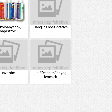
rkolóanyagok,
Hang- és hőszigetelés
ragasztók
Házszám
Tetőfedés, műanyag
lemezek