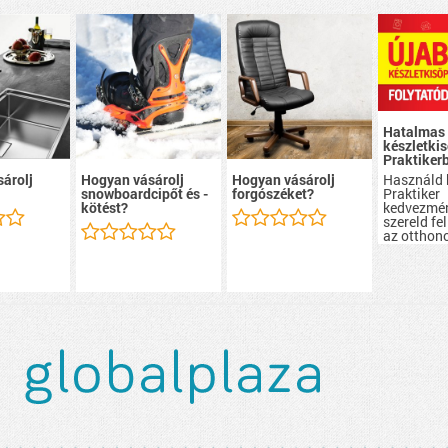
Hatalmas
készletkis
Praktiker
Használd 
árolj
Hogyan vásárolj
Hogyan vásárolj
Praktiker
snowboardcipőt és -
forgószéket?
kedvezmén
kötést?
szereld fel
az otthon