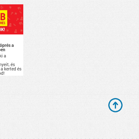
öprés a
ben
ki a
yeit, és
 a kerted és
od!