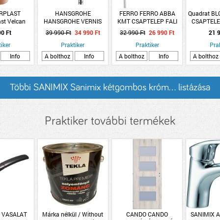
RPLAST
HANSGROHE
FERRO FERRO ABBA
Quadrat B
ast Velcan
HANSGROHE VERNIS
KMT CSAPTELEP FALI
CSAPTELE
űjtő 230l
BLEND ZUHANY
ZUHANYSZETTEL
KERÁM
90 Ft
39 990 Ft
34 990 Ft
32 990 Ft
26 990 Ft
21 9
g terra
CSAPTELEP FALI KRÓM
iker
Praktiker
Praktiker
Pra
Info
A bolthoz
Info
A bolthoz
Info
A bolthoz
Többi SANIMIX Sanimix kétgombos króm... listázása
Praktiker további termékek
S VASALAT
Márka nélkül / Without
CANDO CANDO
SANIMIX 