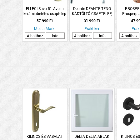
ELLECI Sava 51 Avena
Deante DEANTE TENO
PROSPE
kerámiabetétes csaptelep
KÁDTÖLTŐ CSAPTELEP,
Prosperpl
(MGKSAV51)
ZUHANYSZETTEL,
esővízgy
57 990 Ft
31 990 Ft
47 9
KÉTKAROS
műanya
Media Markt
Praktiker
Prakt
A bolthoz
Info
A bolthoz
Info
A bolthoz
KILINCS ÉS VASALAT
DELTA DELTA ABLAK
KILINCS É