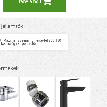
Irány a bolt
 jellemzők
tt) Maximális üzemi hőmérséklet 70C 180
 képesség 13l/perc fölött
termékek