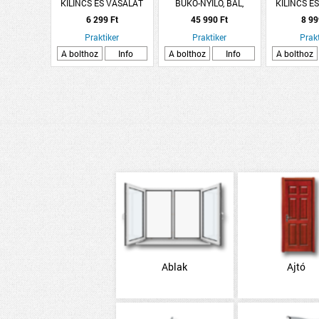
KILINCS ÉS VASALAT
BUKÓ-NYÍLÓ, BAL,
KILINCS É
AJTÓKILINCS NZ 90MM
MŰANYAG, 60X60CM,
AJTÓKILINC
6 299 Ft
45 990 Ft
8 99
REZEZETT LARA
FEHÉR, 3 RÉTEGŰ
FIGO R
Praktiker
ÜVEGGEL, W8K, UG=0,6
Praktiker
Prakt
A bolthoz
Info
A bolthoz
Info
A bolthoz
Ablak
Ajtó