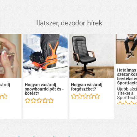
Illatszer, dezodor hírek
Hatalmas
szezonköz
leértékelé
Sportfacto
árolj
Hogyan vásárolj
Hogyan vásárolj
Újabb akci
snowboardcipőt és -
forgószéket?
Titeket a
kötést?
Sportfacto