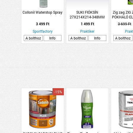
Collonil Waterstop Spray
SUKI FIÓKSÍN
Zig zag ZIG
27X214X214-348MM
PÓKHÁLÓ EL
50
3 499 Ft
1 499 Ft
3 699 Ft
Sportfactory
Praktiker
Prakt
A bolthoz
Info
A bolthoz
Info
A bolthoz
-15%