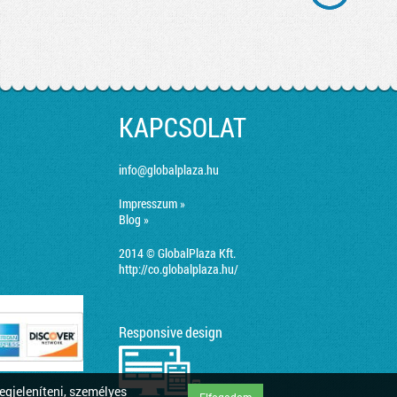
KAPCSOLAT
info@globalplaza.hu
Impresszum »
Blog »
2014 © GlobalPlaza Kft.
http://co.globalplaza.hu/
Responsive design
egjeleníteni, személyes