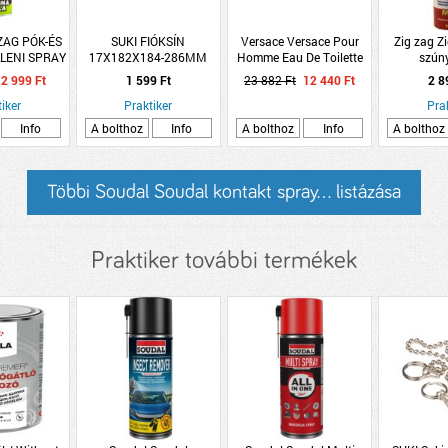
 ZAG PÓK-ÉS
SUKI FIÓKSÍN
Versace Versace Pour
Zig zag Z
LENI SPRAY
17X182X184-286MM
Homme Eau De Toilette
szúny
0ML
Spray 50ml Set 3 Pieces
kullancsri
2 999 Ft
1 599 Ft
23 882 Ft
12 440 Ft
2 8
2017
illatmen
iker
Praktiker
Pra
Info
A bolthoz
Info
A bolthoz
Info
A bolthoz
Többi Soudal Soudal kontakt spray... listázása
Praktiker további termékek