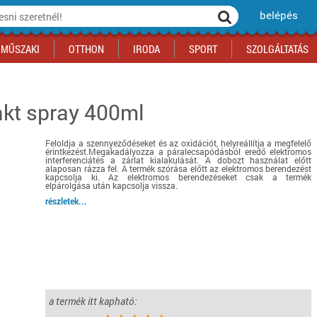
belépés
MŰSZAKI
OTTHON
IRODA
SPORT
SZOLGÁLTATÁS
akt spray 400ml
ka
yógyszertár
csálnivaló
Sport akciók
Építkezés
Fitneszközpont
Biztonságtechnika
kciók
a
, gördeszka, roller
ék
mékek, sütemények
Szolgáltatás akciók
Szerszám, barkács, alkatrész
Kocsmasport
Ünnepi dekoráció
Feloldja a szennyeződéseket és az oxidációt, helyreállítja a megfelelő
tító, parkolás
s ital
Iskolakezdés, papír, írószer
Motor
Fűtés
érintkezést.Megakadályozza a páralecsapódásból eredő elektromos
interferenciátés a zárlat kialakulását. A dobozt használat előtt
ás akciók
k
l
Háziállatok
Autó
alaposan rázza fel. A termék szórása előtt az elektromos berendezést
kapcsolja ki. Az elektromos berendezéseket csak a termék
elpárolgása után kapcsolja vissza.
iók
Bébi
Ingatlan
részletek...
ók
Gyógyászati segédeszköz
Regisztrálj az oldalunkra INGYEN itt ››
Regisztrálj az oldalunkra INGYEN itt ››
Regisztrálj az oldalunkra INGYEN itt ››
Regisztrálj az oldalunkra INGYEN itt ››
Regisztrálj az oldalunkra INGYEN itt ››
Regisztrálj az oldalunkra INGYEN itt ››
Regisztrálj az oldalunkra INGYEN itt ››
Regisztrálj az oldalunkra INGYEN itt ››
a termék itt kapható: