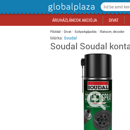
ÁRUHÁZLÁNCOK AKCIÓJA
DIVAT
Főoldal
Divat
Szépségápolás
Illatszer, dezodor
Márka:
Soudal
Soudal
Soudal kont
Auchan akciók
Ruházat
Számítástechnika
Háztartási gépek
Papír, írószer
Sportruházat
Szépségápolási szolgáltatás
Zöldség, gyümölcs
Divat akciók
Konyha
Futás, atléti
Egészség, g
Édesség, rág
Media Markt akciók
Cipő
Mobilkommunikáció
Bútor, berendezés
Irodaszer
Túra
Vendéglátás
Tejtermék, tojás
Élelmiszer a
Gyerekszob
Görkorcsolya
Virág, ajánd
Cukrászter
Office Depot akciók
Táska
Szórakoztató elektronika
Lakásfelszerelés, háztartási
Irodatechnika
Téli sportok
Kikapcsolódás
Pékáru
Iroda akciók
Fürdőszoba
Vízi sportok
Szerviz, tisz
Alkoholmente
kiegészítők
Praktiker akciók
Kiegészítők
Fotó-videó
Irodabútor, berendezés
Sportgép, kondigép, fitnesz
Pénzügyek, hírlap
Hentesáru, hal
Kikapcsolód
Hálószoba
Labdajátéko
Fotó, papír
Alkoholos ita
Játék
Tesco akciók
Szépségápolás
Háztartási gépek
Biztonságtechnika
Küzdősport
Telekommunikáció
Fagyasztott, félkész élelmiszer
Műszaki akc
Nappali
Ütősportok
Ingatlan
Dohány
Lakástextil
Sportruházat
Biztonságtechnika
Kerékpár
Optika
Alapvető élelmiszer
Otthon akci
Kert
Egyéb sport
Készétel
Világítás