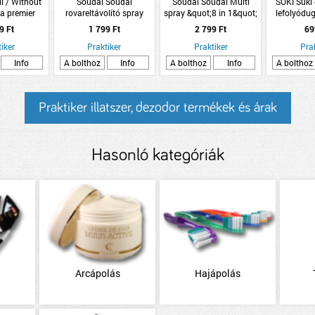
l / Without
Soudal Soudal
Soudal Soudal Multi
SUKI Suki 
la premier
rovareltávolító spray
spray &quot;8 in 1&quot;
lefolyódu
tló alapozó
400ml
400ml
k
9 Ft
1 799 Ft
2 799 Ft
69
 100 fehér
iker
Praktiker
Praktiker
Pra
Info
A bolthoz
Info
A bolthoz
Info
A bolthoz
Praktiker illatszer, dezodor termékek és árak
Hasonló kategóriák
Arcápolás
Hajápolás