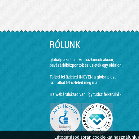
RÓLUNK
globalplaza.hu = Áruházláncok akciói,
bevásárlóközpontok és üzletek egy oldalon.
Töltsd fel üzleted INGYEN a globalplaza-
ra:
Töltsd fel üzleted még ma!
Ha webáruházad van, így tudsz felkerülni »
Látogatásod során cookie-kat használunk, a