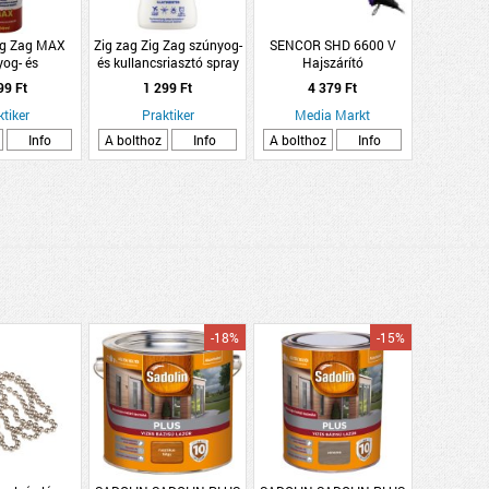
ig Zag MAX
Zig zag Zig Zag szúnyog-
SENCOR SHD 6600 V
og- és
és kullancsriasztó spray
Hajszárító
asztó spray
illatmentes 50 ml
99 Ft
1 299 Ft
4 379 Ft
tes 200ml
ktiker
Praktiker
Media Markt
Info
A bolthoz
Info
A bolthoz
Info
-18%
-15%