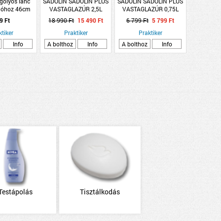
golyós lánc
SADOLIN SADOLIN PLUS
SADOLIN SADOLIN PLUS
góhoz 46cm
VASTAGLAZÚR 2,5L
VASTAGLAZÚR 0,75L
róm
VIZES BÁZISÚ,
VIZES BÁZISÚ, SONOMA
9 Ft
18 990 Ft
15 490 Ft
6 799 Ft
5 799 Ft
RUSZTIKUS TÖLGY
ktiker
Praktiker
Praktiker
Info
A bolthoz
Info
A bolthoz
Info
Testápolás
Tisztálkodás