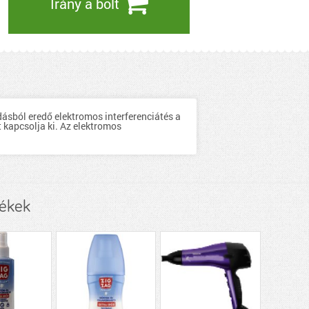
Irány a bolt
dásból eredő elektromos interferenciátés a
t kapcsolja ki. Az elektromos
mékek