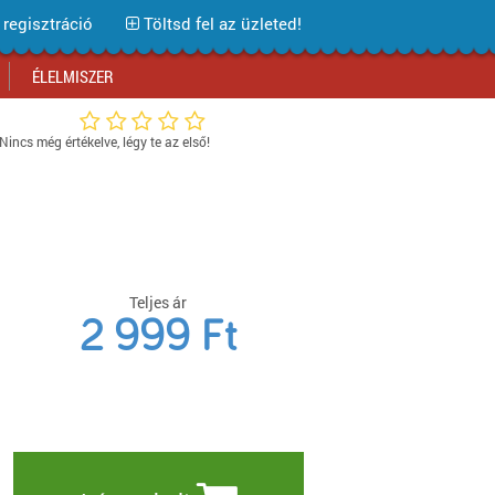
regisztráció
Töltsd fel az üzleted!
ÉLELMISZER
Nincs még értékelve, légy te az első!
Bevásárlóközpontok
Bevásárlóközpontok
Bevásárlóközpontok
Bevásárlóközpontok
Bevásárlóközpontok
Bevásárlóközpontok
Bevásárlóközpontok
Üzlethálózatok
Üzlethálózatok
Üzlethálózatok
Üzlethálózatok
Üzlethálózatok
Üzlethálózatok
Üzlethálózatok
Áruházláncok
Áruházláncok
Áruházláncok
Áruházláncok
Áruházláncok
Áruházláncok
Áruházláncok
Webáruház tesztek
Webáruház tesztek
Webáruház tesztek
Webáruház tesztek
Webáruház tesztek
Webáruház tesztek
Webáruház tesztek
Akciós termékek
Akciós termékek
Akciós termékek
Akciós termékek
Akciós termékek
Akciók Blog
Akciós termékek
Teljes ár
2 999
Ft
Iratkozz fel hírlevelünkre!
Iratkozz fel hírlevelünkre!
Iratkozz fel hírlevelünkre!
Iratkozz fel hírlevelünkre!
Iratkozz fel hírlevelünkre!
Iratkozz fel hírlevelünkre!
Iratkozz fel hírlevelünkre!
Iratkozz fel hírlevelünkre!