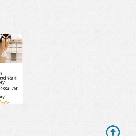
i
ssel vár a
ry!
ókkal vár
ry!