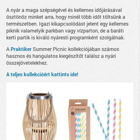
A nyár a maga szépségével és kellemes időjárásával
ösztönöz minket arra, hogy minél több időt töltsünk a
természetben. Igazi kikapcsolódást jelent egy kellemes
piknik valamelyik parkban vagy vízparton, de a baráti
kerti partik is kiváló nyáresti programként szolgálnak.
A
Praktiker
Summer Picnic kollekciójában számos
hasznos és hangulatos kiegészítőt találsz a nyári
összejövetelekhez.
A teljes kollekcióért kattints ide!