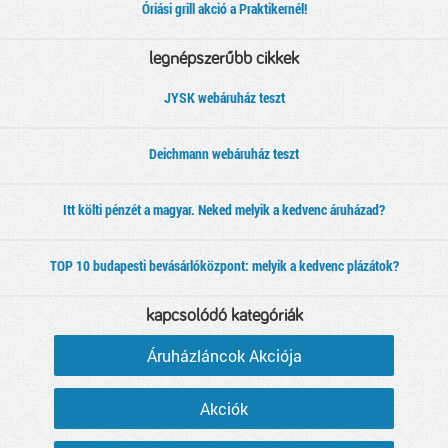
Óriási grill akció a Praktikernél!
legnépszerűbb cikkek
JYSK webáruház teszt
Deichmann webáruház teszt
Itt költi pénzét a magyar. Neked melyik a kedvenc áruházad?
TOP 10 budapesti bevásárlóközpont: melyik a kedvenc plázátok?
kapcsolódó kategóriák
Áruházláncok Akciója
Akciók