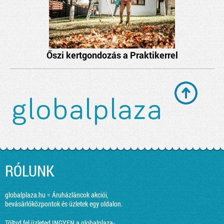
Őszi kertgondozás a Praktikerrel
RÓLUNK
globalplaza.hu = Áruházláncok akciói,
bevásárlóközpontok és üzletek egy oldalon.
Töltsd fel üzleted INGYEN a globalplaza-