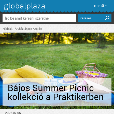
menü
Keresés
Főoldal
Áruházláncok Akciója
Bájos Summer Picnic
kollekció a Praktikerben
2022.07.05.