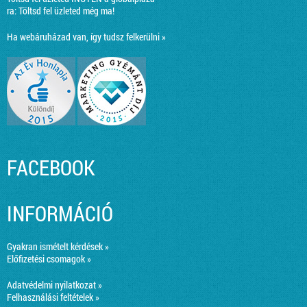
ra:
Töltsd fel üzleted még ma!
Ha webáruházad van, így tudsz felkerülni »
FACEBOOK
INFORMÁCIÓ
Gyakran ismételt kérdések »
Előfizetési csomagok »
Adatvédelmi nyilatkozat »
Felhasználási feltételek »