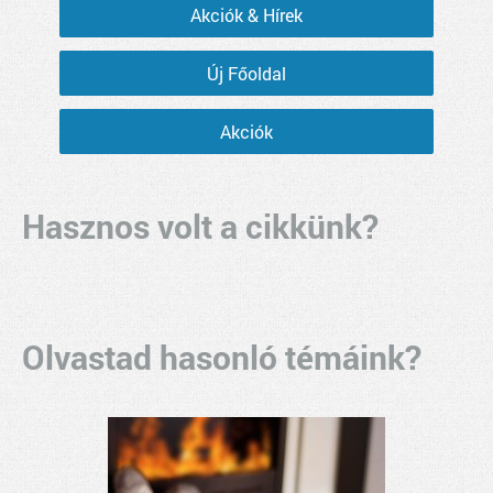
Akciók & Hírek
Új Főoldal
Akciók
Hasznos volt a cikkünk?
Olvastad hasonló témáink?