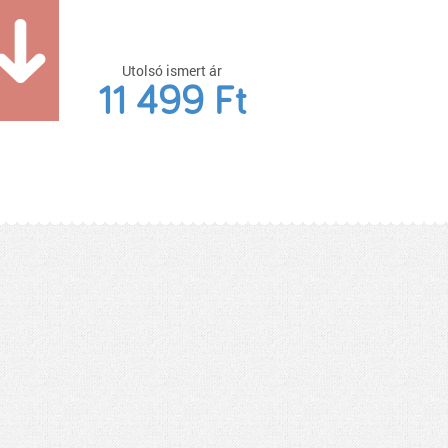
Utolsó ismert ár
11 499 Ft