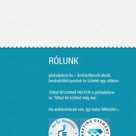
RÓLUNK
globalplaza.hu = Áruházláncok akciói,
bevásárlóközpontok és üzletek egy oldalon.
Töltsd fel üzleted INGYEN a globalplaza-
ra:
Töltsd fel üzleted még ma!
Ha webáruházad van, így tudsz felkerülni »