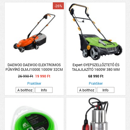
-26%
DAEWOO DAEWOO ELEKTROMOS
Expert GYEPSZELLŐZTETŐ ÉS
FŰNYÍRÓ DLMJ1000E 1000W 32CM
TALAJLAZÍTÓ 1600W 380 MM
25L
26 990 Ft
19 990 Ft
68 990 Ft
Praktiker
Praktiker
A bolthoz
Info
A bolthoz
Info