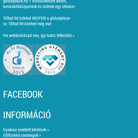
globalplaza.hu = Áruházláncok akciói,
bevásárlóközpontok és üzletek egy oldalon.
Töltsd fel üzleted INGYEN a globalplaza-
ra:
Töltsd fel üzleted még ma!
Ha webáruházad van, így tudsz felkerülni »
FACEBOOK
INFORMÁCIÓ
Gyakran ismételt kérdések »
Előfizetési csomagok »