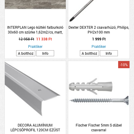
INTERPLAN Lego kültéri falburkoló
Dexter DEXTER 2 csavarhúzó, Philips,
30x60 cm szürke 1,62m2/cs, matt,
PH2x100 mm
fagyálló
12 958 Ft
11 338 Ft
1 999 Ft
Praktiker
Praktiker
A bolthoz
Info
A bolthoz
Info
-10%
DECORA ALUMÍNIUM
Fischer Fischer 5mm S dübel
LÉPCSŐPROFIL 120CM EZÜST
csavarral