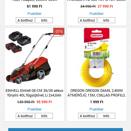
AKKUVAL ÉS TÖLTŐVEL
61 990 Ft
34 990 Ft
27 990 Ft
Praktiker
Praktiker
A bolthoz
Info
A bolthoz
Info
-31%
EINHELL Einhell GE-CM 36/36 akkus
OREGON OREGON DAMIL 2,4MM
fűnyíró 40L fűgyűjtővel, Li 2x4,0Ah
ÁTMÉRŐJŰ, 15M, CSILLAG PROFILÚ,
akkumulátorral és töltővel
SÁRGA, FŰKASZÁHOZ
139 990 Ft
95 990 Ft
1 999 Ft
Praktiker
Praktiker
A bolthoz
Info
A bolthoz
Info