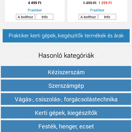
ÁTMENŐ CSAVAROS ARBITON PS8
4 499 Ft
1 399 Ft
1 259 Ft
Praktiker
Praktiker
A bolthoz
Info
A bolthoz
Info
Praktiker kerti gépek, kiegészítők termékek és árak
Hasonló kategóriák
Kéziszerszám
Szerszámgép
Vágás-, csiszolás-, forgácsolástechnika
Kerti gépek, kiegészítők
Festék, henger, ecset