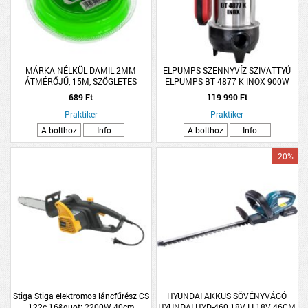
MÁRKA NÉLKÜL DAMIL 2MM
ELPUMPS SZENNYVÍZ SZIVATTYÚ
ÁTMÉRŐJŰ, 15M, SZÖGLETES
ELPUMPS BT 4877 K INOX 900W
PROFILÚ, BLISZTERES, FŰKASZÁHOZ
20000L/H 10M
689 Ft
119 990 Ft
Praktiker
Praktiker
A bolthoz
Info
A bolthoz
Info
-20%
Stiga Stiga elektromos láncfűrész CS
HYUNDAI AKKUS SÖVÉNYVÁGÓ
122c 16&quot; 2200W 40cm
HYUNDAI HYD-460 18V LI 18V 46CM