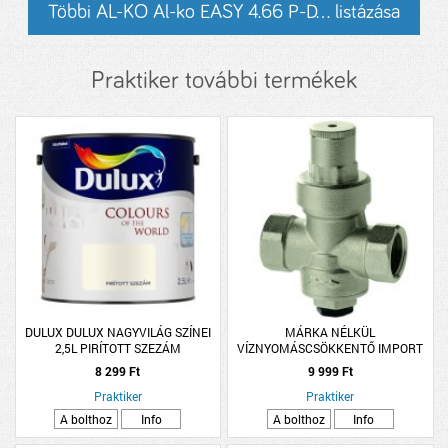
Többi AL-KO Al-ko EASY 4.66 P-D... listázása
Praktiker további termékek
DULUX DULUX NAGYVILÁG SZÍNEI
MÁRKA NÉLKÜL
2,5L PIRÍTOTT SZEZÁM
VÍZNYOMÁSCSÖKKENTŐ IMPORT
1/2&quot;
8 299 Ft
9 999 Ft
Praktiker
Praktiker
A bolthoz
Info
A bolthoz
Info