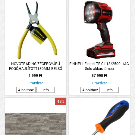
NOVOTRADING ZÉGERGYŰRŰ
EINHELL Einhell TE-CL 18/2500 LiAC-
FOGÓ,HAJLÍTOTT,180MM BELSŐ
Solo akkus lámpa
1 999 Ft
37 990 Ft
Praktiker
Praktiker
A bolthoz
Info
A bolthoz
Info
-13%