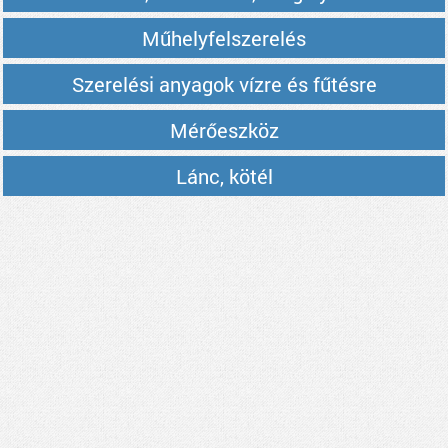
Műhelyfelszerelés
Szerelési anyagok vízre és fűtésre
Mérőeszköz
Lánc, kötél