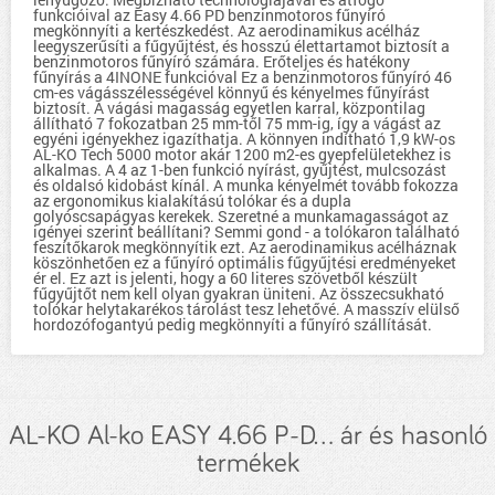
funkcióival az Easy 4.66 PD benzinmotoros fűnyíró
megkönnyíti a kertészkedést. Az aerodinamikus acélház
leegyszerűsíti a fűgyűjtést, és hosszú élettartamot biztosít a
benzinmotoros fűnyíró számára. Erőteljes és hatékony
fűnyírás a 4INONE funkcióval Ez a benzinmotoros fűnyíró 46
cm-es vágásszélességével könnyű és kényelmes fűnyírást
biztosít. A vágási magasság egyetlen karral, központilag
állítható 7 fokozatban 25 mm-től 75 mm-ig, így a vágást az
egyéni igényekhez igazíthatja. A könnyen indítható 1,9 kW-os
AL-KO Tech 5000 motor akár 1200 m2-es gyepfelületekhez is
alkalmas. A 4 az 1-ben funkció nyírást, gyűjtést, mulcsozást
és oldalsó kidobást kínál. A munka kényelmét tovább fokozza
az ergonomikus kialakítású tolókar és a dupla
golyóscsapágyas kerekek. Szeretné a munkamagasságot az
igényei szerint beállítani? Semmi gond - a tolókaron található
feszítőkarok megkönnyítik ezt. Az aerodinamikus acélháznak
köszönhetően ez a fűnyíró optimális fűgyűjtési eredményeket
ér el. Ez azt is jelenti, hogy a 60 literes szövetből készült
fűgyűjtőt nem kell olyan gyakran üniteni. Az összecsukható
tolókar helytakarékos tárolást tesz lehetővé. A masszív elülső
hordozófogantyú pedig megkönnyíti a fűnyíró szállítását.
AL-KO Al-ko EASY 4.66 P-D... ár és hasonló
termékek