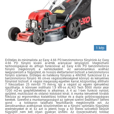
1 kép
Erőteljes és minimalista az Easy 4.66 PD benzinmotoros fűnyírónk Az Easy
4.66 PD fűnyíró kiváló ár-érték arányával lenyűgöző. Megbízható
technológiájával és átfogó funkcióival az Easy 4.66 PD benzinmotoros
fűnyíró megkönnyíti a kertészkedést. Az aerodinamikus acélház
leegyszerűsíti a fűgyűjtést, és hosszú élettartamot biztosít a benzinmotoros
fűnyíró számára. Erőteljes és hatékony fűnyírás a 4INONE funkcióval Ez a
benzinmotoros fűnyíró 46 cm-es vágásszélességével könnyű és kényelmes
fűnyírást biztosít. A vágási magasság egyetlen karral, központilag állítható
7 fokozatban 25 mm-től 75 mm-ig, így a vágást az egyéni igényekhez
igazíthatja. A könnyen indítható 1,9 kW-os AL-KO Tech 5000 motor akár
1200 m2-es gyepfelületekhez is alkalmas. A 4 az 1-ben funkció nyírást,
gyűjtést, mulcsozást és oldalsó kidobást kínál. A munka kényelmét tovább
fokozza az ergonomikus kialakítású tolókar és a dupla golyóscsapágyas
kerekek. Szeretné a munkamagasságot az igényei szerint beállítani? Semmi
gond - a tolókaron található feszítőkarok megkönnyítik ezt. Az
aerodinamikus acélháznak köszönhetően ez a fűnyíró optimális fűgyűjtési
eredményeket ér el. Ez azt is jelenti, hogy a 60 literes szövetből készült
fűgyűjtőt nem kell olyan gyakran üniteni. Az összecsukható tolókar