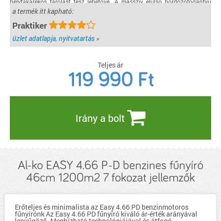
helytakarékos tárolást tesz lehetővé. A masszív elülső hordozófogantyú
pedig megkönnyíti a fűnyíró szállítását.
a termék itt kapható:
részletek...
Praktiker
üzlet adatlapja, nyitvatartás »
Teljes ár
119 990
Ft
Irány a bolt
Al-ko EASY 4.66 P-D benzines fűnyíró
46cm 1200m2 7 fokozat jellemzők
Erőteljes és minimalista az Easy 4.66 PD benzinmotoros
fűnyírónk Az Easy 4.66 PD fűnyíró kiváló ár-érték arányával
lenyűgöző. Megbízható technológiájával és átfogó