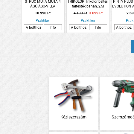
STRUC MUTA MUTA 4
TRIKOLOR Trikolor beltéri
PINTY PLUS
ÁGÚ ÁSÓ-VILLA
falfesték banán, 2,5l
EVOLUTION 
400ML R
10 990 Ft
4 199 Ft
3 699 Ft
2 69
VILÁGOS
Praktiker
Praktiker
Prakt
A bolthoz
Info
A bolthoz
Info
A bolthoz
Kéziszerszám
Szerszámg