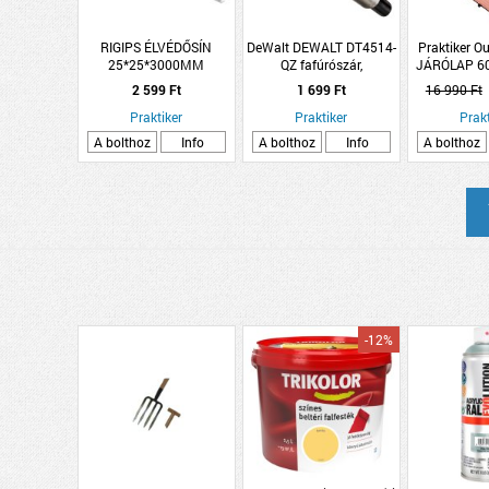
RIGIPS ÉLVÉDŐSÍN
DeWalt DEWALT DT4514-
Praktiker 
25*25*3000MM
QZ fafúrószár,
JÁRÓLAP 6
14x16x10,7cm
SZ
2 599 Ft
1 699 Ft
16 990 Ft
központosító hegyű
Praktiker
Praktiker
Prakt
A bolthoz
Info
A bolthoz
Info
A bolthoz
-12%