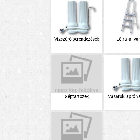
Vízszűrő berendezések
Létra, állvá
Géptartozék
Vasáruk, apró v