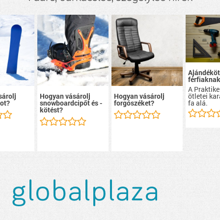
Ajándéköt
férfiakna
A Praktike
ötletei ka
árolj
Hogyan vásárolj
Hogyan vásárolj
fa alá.
ot?
snowboardcipőt és -
forgószéket?
kötést?