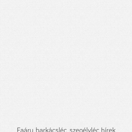
Faáru, barkácsléc, szegélyléc hírek