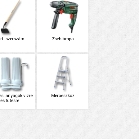
rti szerszám
Zseblámpa
ési anyagok vízre
Mérőeszköz
és fűtésre