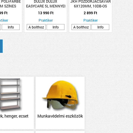
 POLI-FARBE
DULUX DULUX
JKH POZDORJACSAVAR
M SZÍNES
EASYCARE 5L MENNYEI
6X120MM, 10DB-OS
ISZPERZIÓS
ERŐ DISZPERZIÓS
ÖNMENETES, EXTRA
99 Ft
13 990 Ft
2 899 Ft
K 2,5L V50
FALFESTÉK
S KÖLES
ktiker
Praktiker
Praktiker
Info
A bolthoz
Info
A bolthoz
Info
k, henger, ecset
Munkavédelmi eszközök