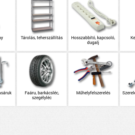
ny
Tárolás, teherszállítás
Hosszabbító, kapcsoló,
Ke
dugalj
asáruk
Faáru, barkácsléc,
Műhelyfelszerelés
Szerel
szegélyléc