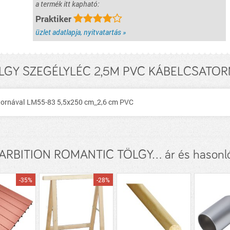
a termék itt kapható:
Praktiker
üzlet adatlapja, nyitvatartás »
GY SZEGÉLYLÉC 2,5M PVC KÁBELCSATORN
atornával LM55-83 5,5x250 cm_2,6 cm PVC
RBITION ROMANTIC TÖLGY... ár és hasonl
-35%
-28%