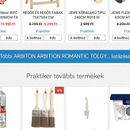
Outdoor WPC
REGŐS ÉS REGŐS FABAK
JEWE KÖRALAKÚ TIPLI
JEWE FLEXI
0X60CM FA
75X75X4 CM
240CM RO18 M
4,5CM Á
ÍNŰ
10 990 Ft
8 799 Ft
6 299 Ft
2 699 Ft
8 399 Ft
iker
Praktiker
Praktiker
Pra
Info
A bolthoz
Info
A bolthoz
Info
A bolthoz
Többi ARBITON ARBITION ROMANTIC TÖLGY... listázás
Praktiker további termékek
-6%