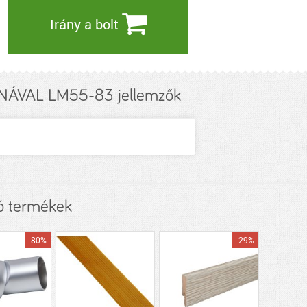
Irány a bolt
ÁVAL LM55-83 jellemzők
ó termékek
-80%
-29%