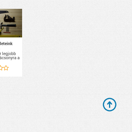
leteink
k
r legjobb
rácsonyra a