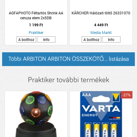
AGFAPHOTO Féltartós Shrink AA
KÄRCHER Hálózati töltő 26331070
ceruza elem 2x5DB
1 199 Ft
4 449 Ft
Praktiker
Media Markt
A bolthoz
Info
A bolthoz
Info
Többi ARBITON ARBITON ÖSSZEKÖTŐ... listázása
Praktiker további termékek
-27%