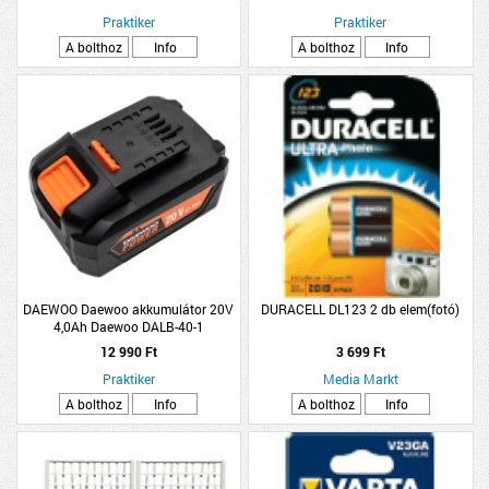
Praktiker
Praktiker
A bolthoz
Info
A bolthoz
Info
DAEWOO Daewoo akkumulátor 20V
DURACELL DL123 2 db elem(fotó)
4,0Ah Daewoo DALB-40-1
12 990 Ft
3 699 Ft
Praktiker
Media Markt
A bolthoz
Info
A bolthoz
Info