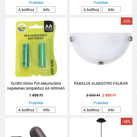
Praktiker
Praktiker
A bolthoz
Info
A bolthoz
Info
-25%
GLOBO Globo Pót akkumulátor
RÁBALUX ALABÁSTRO FALIKAR
napelemes lámpákhoz AA 600mAh
2db/csomag
1 499 Ft
3 999 Ft
2 999 Ft
Praktiker
Praktiker
A bolthoz
Info
A bolthoz
Info
-38%