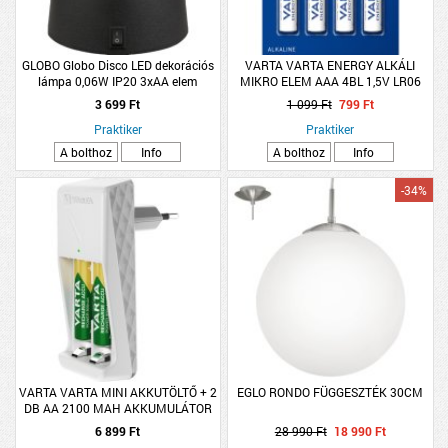
GLOBO Globo Disco LED dekorációs
VARTA VARTA ENERGY ALKÁLI
lámpa 0,06W IP20 3xAA elem
MIKRO ELEM AAA 4BL 1,5V LR06
9x12.1cm színes
3 699 Ft
1 099 Ft
799 Ft
Praktiker
Praktiker
A bolthoz
Info
A bolthoz
Info
-34%
VARTA VARTA MINI AKKUTÖLTŐ + 2
EGLO RONDO FÜGGESZTÉK 30CM
DB AA 2100 MAH AKKUMULÁTOR
6 899 Ft
28 990 Ft
18 990 Ft