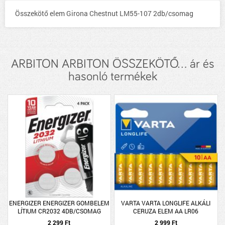
Összekötő elem Girona Chestnut LM55-107 2db/csomag
ARBITON ARBITON ÖSSZEKÖTŐ... ár és
hasonló termékek
ENERGIZER ENERGIZER GOMBELEM
VARTA VARTA LONGLIFE ALKÁLI
LÍTIUM CR2032 4DB/CSOMAG
CERUZA ELEM AA LR06
10DB/CSOMAG
2 299 Ft
2 999 Ft