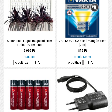
Stefanplast Lugas magasító elem
VARTA V23 GA alkáli mangán elem
'Ethica' 80 cm fehér
(2db)
6 999 Ft
819 Ft
Praktiker
Media Markt
A bolthoz
Info
A bolthoz
Info