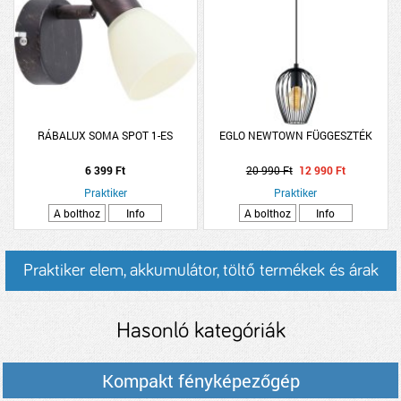
RÁBALUX SOMA SPOT 1-ES
EGLO NEWTOWN FÜGGESZTÉK
6 399 Ft
20 990 Ft
12 990 Ft
Praktiker
Praktiker
A bolthoz
Info
A bolthoz
Info
Praktiker elem, akkumulátor, töltő termékek és árak
Hasonló kategóriák
Kompakt fényképezőgép