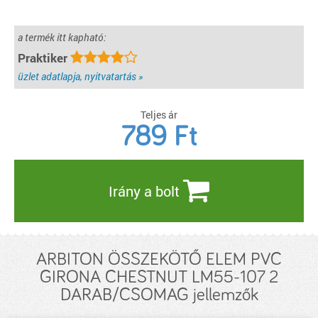
a termék itt kapható:
Praktiker
üzlet adatlapja, nyitvatartás »
Teljes ár
789
Ft
Irány a bolt
ARBITON ÖSSZEKÖTŐ ELEM PVC
GIRONA CHESTNUT LM55-107 2
DARAB/CSOMAG jellemzők