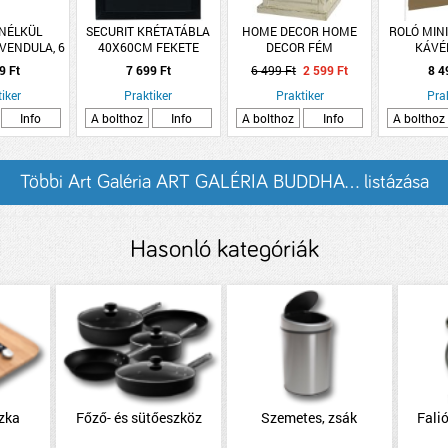
NÉLKÜL
SECURIT KRÉTATÁBLA
HOME DECOR HOME
ROLÓ MIN
VENDULA, 6
40X60CM FEKETE
DECOR FÉM
KÁVÉ
20 CM
KERETES AJÁNDÉK
VIHARLÁMPA ÜVEGGEL
9 Ft
7 699 Ft
6 499 Ft
2 599 Ft
8 4
KRÉTAM. ÉS RÖGZÍTŐ
11X11X21,5CM
iker
KÉSZLET
Praktiker
Praktiker
Pra
Info
A bolthoz
Info
A bolthoz
Info
A bolthoz
Többi Art Galéria ART GALÉRIA BUDDHA... listázása
Hasonló kategóriák
zka
Főző- és sütőeszköz
Szemetes, zsák
Fali