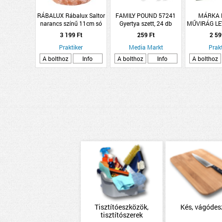
RÁBALUX Rábalux Saltor
FAMILY POUND 57241
MÁRKA 
narancs színű 11cm só
Gyertya szett, 24 db
MŰVIRÁG LE
mécsestartó dekorlámpa
FÉLE 
3 199 Ft
259 Ft
2 59
Praktiker
Media Markt
Prakt
A bolthoz
Info
A bolthoz
Info
A bolthoz
Tisztítóeszközök,
Kés, vágódes
tisztítószerek