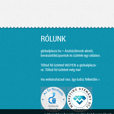
RÓLUNK
globalplaza.hu = Áruházláncok akciói,
bevásárlóközpontok és üzletek egy oldalon.
Töltsd fel üzleted INGYEN a globalplaza-
ra:
Töltsd fel üzleted még ma!
Ha webáruházad van, így tudsz felkerülni »