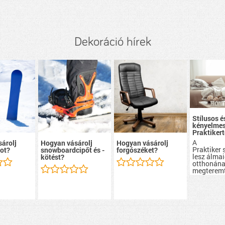
Dekoráció hírek
Stílusos é
kényelmes
Praktikert
A
árolj
Hogyan vásárolj
Hogyan vásárolj
Praktiker 
ot?
snowboardcipőt és -
forgószéket?
lesz álma
kötést?
otthonán
megterem