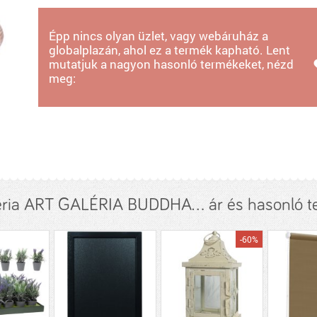
Épp nincs olyan üzlet, vagy webáruház a
globalplazán, ahol ez a termék kapható. Lent
mutatjuk a nagyon hasonló termékeket, nézd
meg:
éria ART GALÉRIA BUDDHA... ár és hasonló 
-60%