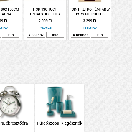
I 80X150CM
HORNSCHUCH
POINT RETRO FÉMTÁBLA
BARNA
ÖNTAPADÓS FÓLIA
IT'S WINE O'CLOCK
45CM*2M (346-0120) D-
20X30CM
99 Ft
2 999 Ft
3 299 Ft
C-FIX,BARNA
ktiker
MÁRVÁNYOS R:114985
Praktiker
Praktiker
Info
A bolthoz
Info
A bolthoz
Info
óra, ébresztőóra
Fürdőszobai kiegészítők