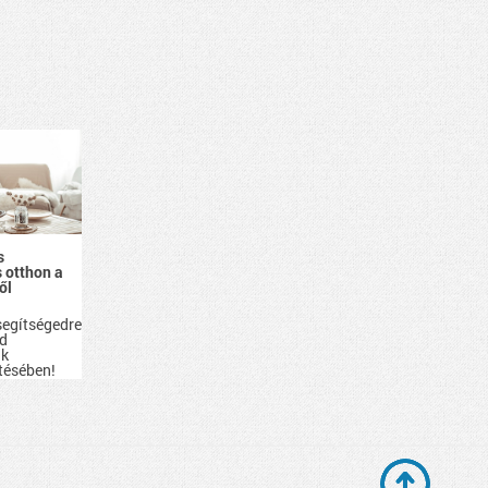
s
 otthon a
ől
segítségedre
id
ak
tésében!