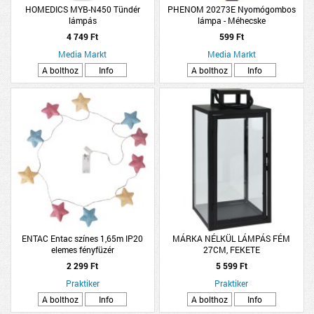
HOMEDICS MYB-N450 Tündér
PHENOM 20273E Nyomógombos
lámpás
lámpa - Méhecske
4 749 Ft
599 Ft
Media Markt
Media Markt
A bolthoz
Info
A bolthoz
Info
ENTAC Entac színes 1,65m IP20
MÁRKA NÉLKÜL LÁMPÁS FÉM
elemes fényfüzér
27CM, FEKETE
2 299 Ft
5 599 Ft
Praktiker
Praktiker
A bolthoz
Info
A bolthoz
Info