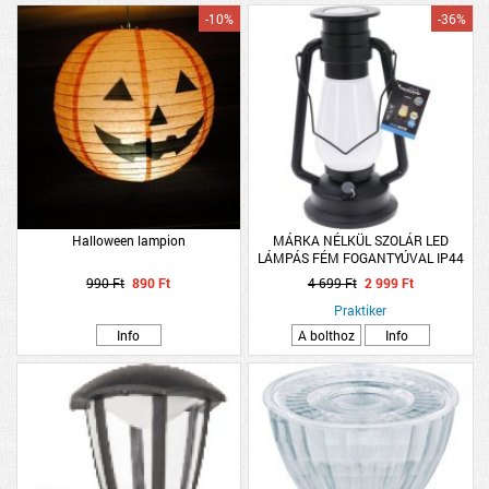
-10%
-36%
Halloween lampion
MÁRKA NÉLKÜL SZOLÁR LED
LÁMPÁS FÉM FOGANTYÚVAL IP44
MELEG FEHÉR 14X30CM FEKETE
990 Ft
890 Ft
4 699 Ft
2 999 Ft
Praktiker
Info
A bolthoz
Info