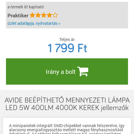
a termék itt kapható:
Praktiker
üzlet adatlapja, nyitvatartás »
Teljes ár
1 799
Ft
Irány a bolt
AVIDE BEÉPÍTHETŐ MENNYEZETI LÁMPA
LED 5W 400LM 4000K KEREK jellemzők
A minipanelek integrált SMD-chipekkel vannak felszerelve, így
alacsony energiafogyasztás mellett magas fényhasznosítást
érhetünk el. Az otthoni felhasználáson túl, számos területen