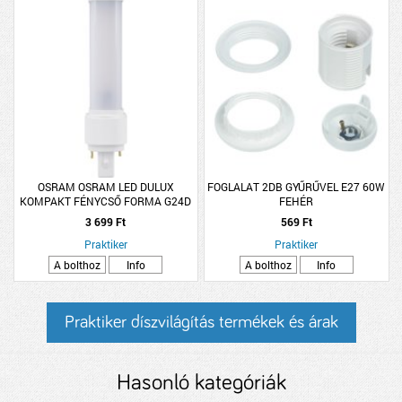
OSRAM OSRAM LED DULUX
FOGLALAT 2DB GYŰRŰVEL E27 60W
KOMPAKT FÉNYCSŐ FORMA G24D
FEHÉR
6W 600LM 3000K MELEG FEHÉR
3 699 Ft
569 Ft
Praktiker
Praktiker
A bolthoz
Info
A bolthoz
Info
Praktiker díszvilágítás termékek és árak
Hasonló kategóriák