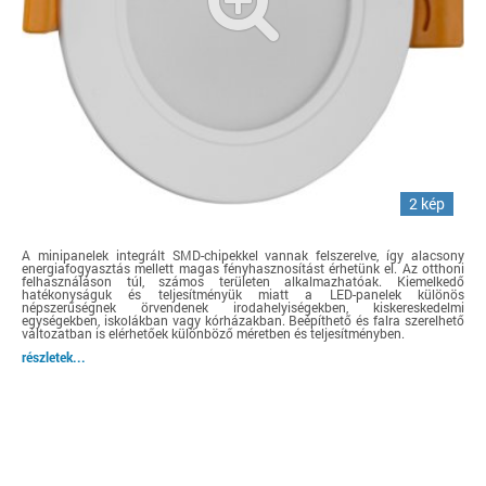
2 kép
A minipanelek integrált SMD-chipekkel vannak felszerelve, így alacsony
energiafogyasztás mellett magas fényhasznosítást érhetünk el. Az otthoni
felhasználáson túl, számos területen alkalmazhatóak. Kiemelkedő
hatékonyságuk és teljesítményük miatt a LED-panelek különös
népszerűségnek örvendenek irodahelyiségekben, kiskereskedelmi
egységekben, iskolákban vagy kórházakban. Beépíthető és falra szerelhető
változatban is elérhetőek különböző méretben és teljesítményben.
részletek...