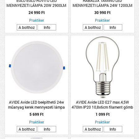
EGLO EGLO ROVITO LED
RÁBALUX TAMINO LED
MENNYEZETI LÁMPA 20W 2900LM
MENNYEZETI LÁMPA 24W 1200LM
2700-6500K IP44 50CM FEKETE
4000K IP20 45CM BÜKK
24 990 Ft
30 990 Ft
Praktiker
Praktiker
A bolthoz
Info
A bolthoz
Info
AVIDE Avide LED beépíthető 24w
AVIDE Avide LED E27 max.4,5W
műanyag kerek mennyezeti lámpa
470lm IP20 10,8x6cm filament gömb
fehér
5 699 Ft
1 099 Ft
Praktiker
Praktiker
A bolthoz
Info
A bolthoz
Info