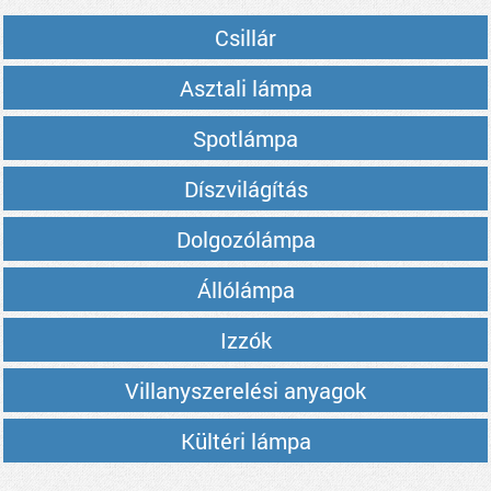
Csillár
Asztali lámpa
Spotlámpa
Díszvilágítás
Dolgozólámpa
Állólámpa
Izzók
Villanyszerelési anyagok
Kültéri lámpa