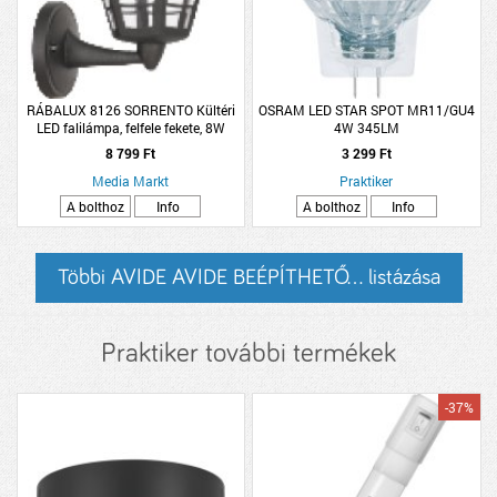
RÁBALUX 8126 SORRENTO Kültéri
OSRAM LED STAR SPOT MR11/GU4
LED falilámpa, felfele fekete, 8W
4W 345LM
500LM IP44
8 799 Ft
3 299 Ft
Media Markt
Praktiker
A bolthoz
Info
A bolthoz
Info
Többi AVIDE AVIDE BEÉPÍTHETŐ... listázása
Praktiker további termékek
-37%