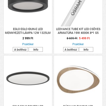
EGLO EGLO IDUN-E LED
LEDVANCE TUBE KIT LED CSÖVES
MENNYEZETI LÁMPA 12W 1325LM
ARMATÚRA 19W 4000K 8*1 G5
3000K IP20 16CM FEKETE
120CM 1700LM
2 999 Ft
8 699 Ft
5 499 Ft
Praktiker
Praktiker
A bolthoz
Info
A bolthoz
Info