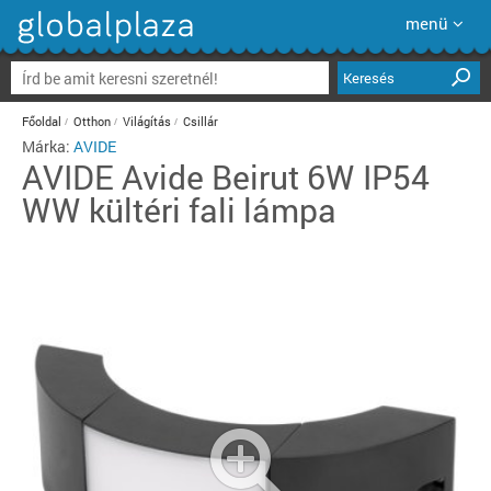
menü
Keresés
Főoldal
Otthon
Világítás
Csillár
Márka:
AVIDE
AVIDE
Avide Beirut 6W IP54
WW kültéri fali lámpa