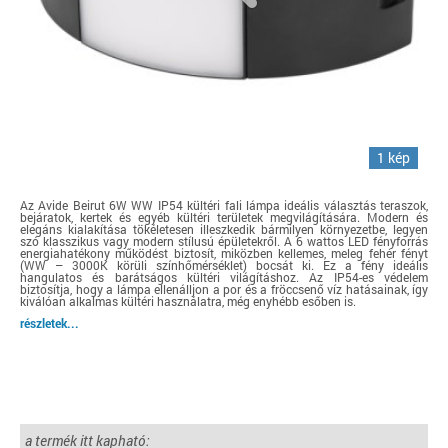
1 kép
Az Avide Beirut 6W WW IP54 kültéri fali lámpa ideális választás teraszok,
bejáratok, kertek és egyéb kültéri területek megvilágítására. Modern és
elegáns kialakítása tökéletesen illeszkedik bármilyen környezetbe, legyen
szó klasszikus vagy modern stílusú épületekről. A 6 wattos LED fényforrás
energiahatékony működést biztosít, miközben kellemes, meleg fehér fényt
(WW – 3000K körüli színhőmérséklet) bocsát ki. Ez a fény ideális
hangulatos és barátságos kültéri világításhoz. Az IP54-es védelem
biztosítja, hogy a lámpa ellenálljon a por és a fröccsenő víz hatásainak, így
kiválóan alkalmas kültéri használatra, még enyhébb esőben is.
részletek...
a termék itt kapható: