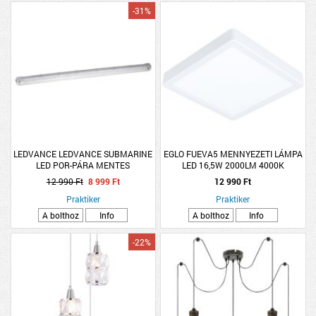
-31%
LEDVANCE LEDVANCE SUBMARINE
EGLO FUEVA5 MENNYEZETI LÁMPA
LED POR-PÁRA MENTES
LED 16,5W 2000LM 4000K
LÁMPATEST, 19W 150CM 4000K
21X21CM FEHÉR
12 990 Ft
8 999 Ft
12 990 Ft
1800LM IP65
Praktiker
Praktiker
A bolthoz
Info
A bolthoz
Info
-22%