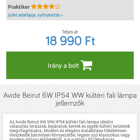
Praktiker
üzlet adatlapja, nyitvatartás »
Teljes ár
18 990
Ft
Irány a bolt
Avide Beirut 6W IP54 WW kültéri fali lámpa
jellemzők
Az Avide Beirut 6W WW IP54 kültéri fali lámpa ideális
választás teraszok, bejáratok, kertek és egyéb kültéri területek
megvilágítására. Modern és elegáns kialakítása tökéletesen
illeszkedik bármilyen környezetbe, legyen szó klasszikus vagy
modern stílusú épületekről. A 6 wattos LED fényforrás