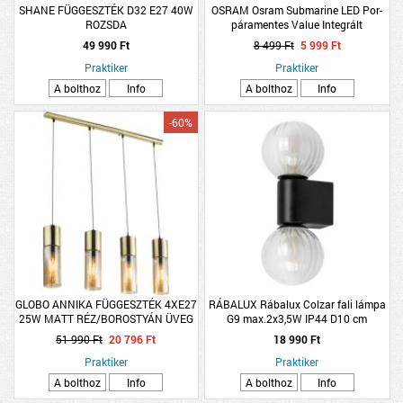
SHANE FÜGGESZTÉK D32 E27 40W
OSRAM Osram Submarine LED Por-
ROZSDA
páramentes Value Integrált
lámpatest 17W 4000K
49 990 Ft
8 499 Ft
5 999 Ft
Praktiker
Praktiker
A bolthoz
Info
A bolthoz
Info
-60%
GLOBO ANNIKA FÜGGESZTÉK 4XE27
RÁBALUX Rábalux Colzar fali lámpa
25W MATT RÉZ/BOROSTYÁN ÜVEG
G9 max.2x3,5W IP44 D10 cm
156×80CM
27x11cm matt fekete
51 990 Ft
20 796 Ft
18 990 Ft
Praktiker
Praktiker
A bolthoz
Info
A bolthoz
Info