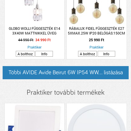
GLOBO WOLLI FÜGGESZTÉK E14
RÁBALUX FIDEL FÜGGESZTÉK E27
3X40W MATTNIKKEL ÜVEG
5XMAX.25W IP20 BELÓGÁS:150CM
KRISTÁLYOS BURA, ÁTMÉRŐ:25CM,
ANTIK ARANY
44 990 Ft
34 990 Ft
25 990 Ft
HOSSZÚSÁG:120CM
Praktiker
Praktiker
A bolthoz
Info
A bolthoz
Info
Többi AVIDE Avide Beirut 6W IP54 WW... listázása
Praktiker további termékek