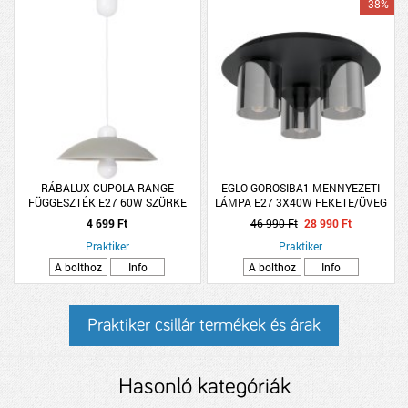
-38%
RÁBALUX CUPOLA RANGE
EGLO GOROSIBA1 MENNYEZETI
FÜGGESZTÉK E27 60W SZÜRKE
LÁMPA E27 3X40W FEKETE/ÜVEG
4 699 Ft
46 990 Ft
28 990 Ft
Praktiker
Praktiker
A bolthoz
Info
A bolthoz
Info
Praktiker csillár termékek és árak
Hasonló kategóriák