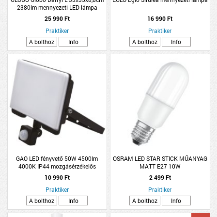
2380lm mennyezeti LED lámpa
25 990 Ft
16 990 Ft
Praktiker
Praktiker
A bolthoz
Info
A bolthoz
Info
GAO LED fényvető 50W 4500lm
OSRAM LED STAR STICK MŰANYAG
4000K IP44 mozgásérzékelős
MATT E27 10W
10 990 Ft
2 499 Ft
Praktiker
Praktiker
A bolthoz
Info
A bolthoz
Info