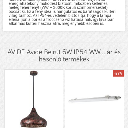
energiahatékony működést biztosít, miközben kellemes,
meleg fehér fényt (WW – 3000K körüli színhőmérséklet)
bocsát ki. Ez a fény ideális hangulatos és barátságos kültéri
világításhoz. Az IP54-es védelem biztosítja, hogy a lámpa
ellenálljon a por és a fröccsenő víz hatásainak, így kiválóan
alkalmas kültéri használatra, még enyhébb esőben is.
AVIDE Avide Beirut 6W IP54 WW... ár és
hasonló termékek
-29%