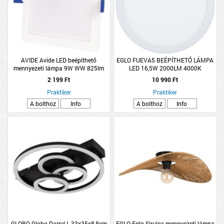
AVIDE Avide LED beépíthető
EGLO FUEVA5 BEÉPÍTHETŐ LÁMPA
mennyezeti lámpa 9W WW 825lm
LED 16,5W 2000LM 4000K
3000K IP20 12x12x2,7cm műanyag
ÁTMÉRŐ:21,6CM FEHÉR
2 199 Ft
10 990 Ft
Praktiker
Praktiker
A bolthoz
Info
A bolthoz
Info
GLOBO Globo Darryl L 33x35x8,8cm
EGLO Eglo Sirulea mennyezeti lámpa