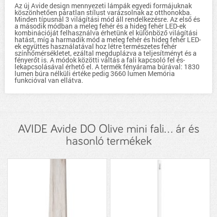
Az új Avide design mennyezeti lámpák egyedi formájuknak
köszönhetően páratlan stílust varázsolnak az otthonokba.
Minden típusnál 3 világítási mód áll rendelkezésre. Az első és
a második módban a meleg fehér és a hideg fehér LED-ek
kombinációját felhasználva érhetünk el különböző világítási
hatást, míg a harmadik mód a meleg fehér és hideg fehér LED-
ek együttes használatával hoz létre természetes fehér
színhőmérsékletet, ezáltal megduplázva a teljesítményt és a
fényerőt is. A módok közötti váltás a fali kapcsoló fel és-
lekapcsolásával érhető el. A termék fényárama búrával: 1830
lumen búra nélküli értéke pedig 3660 lumen Memória
funkcióval van ellátva.
AVIDE Avide DO Olive mini fali... ár és
hasonló termékek