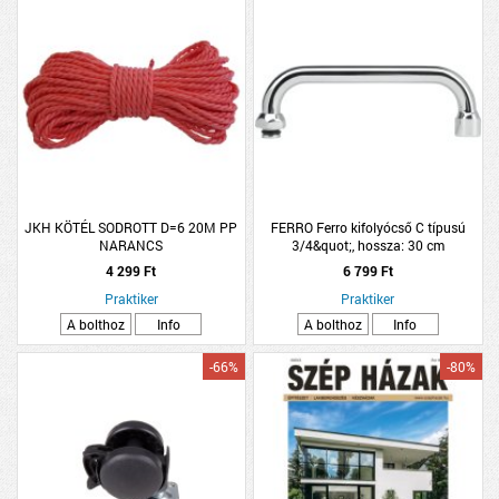
JKH KÖTÉL SODROTT D=6 20M PP
FERRO Ferro kifolyócső C típusú
NARANCS
3/4&quot;, hossza: 30 cm
4 299 Ft
6 799 Ft
Praktiker
Praktiker
A bolthoz
Info
A bolthoz
Info
-66%
-80%