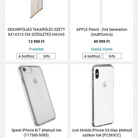
DEKORFÓLIÁS TAKARÓLÉC-SZETT
APPLE Pencil - 2nd Generation
6X1X210 CM SZÖGLETES HAVAS
(mu8f2zm/a)
TÖLGY
13 990 Ft
49 999 Ft
Praktiker
Media Markt
A bolthoz
Info
A bolthoz
Info
Speck iPhone 8/7 áttetsző tok
Just Mobile iPhone XS Max áttetsző
(117580-5085)
szilikon tok (PC565CC)