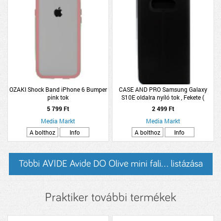
OZAKI Shock Band iPhone 6 Bumper
CASE AND PRO Samsung Galaxy
pink tok
S10E oldalra nyíló tok , Fekete (
BOOKTYPE-SAM-S10E-BK )
5 799 Ft
2 499 Ft
Media Markt
Media Markt
A bolthoz
Info
A bolthoz
Info
Többi AVIDE Avide DO Olive mini fali... listázása
Praktiker további termékek