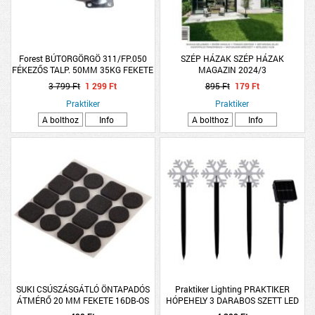
Forest BÚTORGÖRGÖ 311/FP.050
SZÉP HÁZAK SZÉP HÁZAK
FÉKEZŐS TALP. 50MM 35KG FEKETE
MAGAZIN 2024/3
FÉM-MÜANYAG
3 799 Ft
1 299 Ft
895 Ft
179 Ft
Praktiker
Praktiker
A bolthoz
Info
A bolthoz
Info
SUKI CSÚSZÁSGÁTLÓ ÖNTAPADÓS
Praktiker Lighting PRAKTIKER
ÁTMÉRŐ 20 MM FEKETE 16DB-OS
HÓPEHELY 3 DARABOS SZETT LED
KARÁCSONYI SZOLÁR IP44