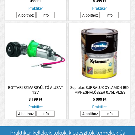
499 Ft
4 399 Ft
LESZÚRHATÓ 40CM ÁTLÁTSZÓ
Praktiker
Praktiker
A bolthoz
Info
A bolthoz
Info
BOTTARI SZIVARGYÚJTÓ ALJZAT
Supralux SUPRALUX XYLAMON IBD
12V
IMPREGNÁLÓSZER 0,75L VIZES
BÁZISÚ
3 199 Ft
5 099 Ft
Praktiker
Praktiker
A bolthoz
Info
A bolthoz
Info
Praktiker kellékek, tokok, kiegészítők termékek és