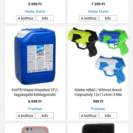
5 599 Ft
7 399 Ft
Media Markt
Media Markt
A bolthoz
Info
A bolthoz
Info
MAPEI Mapei Mapefast CF/L
Márka nélkül / Without brand
fagyásgátló-kötésgyorsító
Vízipisztoly 12x11x4cm 3-féle
betonadalékszer 6kg
6 099 Ft
599 Ft
Praktiker
Praktiker
A bolthoz
Info
A bolthoz
Info