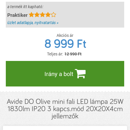
a termék itt kapható:
Praktiker
üzlet adatlapja, nyitvatartás »
Akciós ár
8 999
Ft
Teljes ár:
12 990 Ft
Irány a bolt
Avide DO Olive mini fali LED lámpa 25W
1830lm IP20 3 kapcs.mód 20X20X4cm
jellemzők