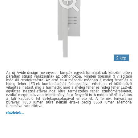
2 kép
Az új Avide design mennyezeti lámpák egyedi formájuknak köszönhetően
páratlan stílust varázsolnak az otthonokba. Minden típusnál 3 világítási
mód áll rendelkezésre. Az első és a második módban a meleg fehér és a
hideg fehér LED-ek kombinációját felhasználva érhetünk el különböző
világítási hatást, míg a harmadik mód a meleg fehér és hideg fehér LED-ek
együttes használatával hoz létre természetes fehér színhőmérsékletet,
ezáltal megduplázva a teljesítményt és a fényerőt is. A módok közötti váltás
a fali kapcsoló fel és-lekapcsolásával érhető el. A termék fényárama
búrával: 1830 lumen búra nélküli értéke pedig 3660 lumen Memória
funkcióval van ellátva.
részletek...