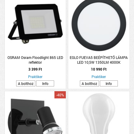
OSRAM Osram Floodlight 865 LED
EGLO FUEVA5 BEÉPÍTHETŐ LÁMPA
reflektor
LED 10,5W 1350LM 4000K
ÁTMÉRŐ:16,6CM IP44 FEKETE
3 399 Ft
10 990 Ft
Praktiker
Praktiker
A bolthoz
Info
A bolthoz
Info
-40%