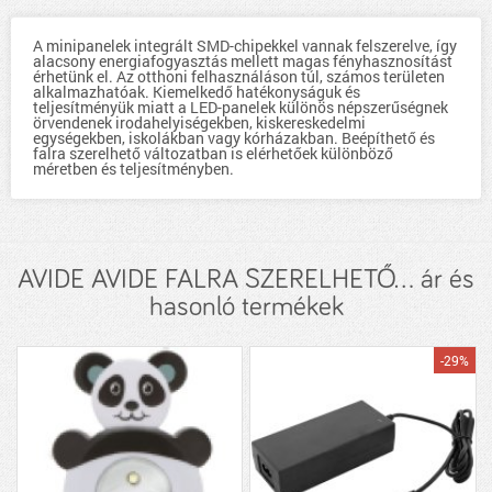
A minipanelek integrált SMD-chipekkel vannak felszerelve, így
alacsony energiafogyasztás mellett magas fényhasznosítást
érhetünk el. Az otthoni felhasználáson túl, számos területen
alkalmazhatóak. Kiemelkedő hatékonyságuk és
teljesítményük miatt a LED-panelek különös népszerűségnek
örvendenek irodahelyiségekben, kiskereskedelmi
egységekben, iskolákban vagy kórházakban. Beépíthető és
falra szerelhető változatban is elérhetőek különböző
méretben és teljesítményben.
AVIDE AVIDE FALRA SZERELHETŐ... ár és
hasonló termékek
-29%