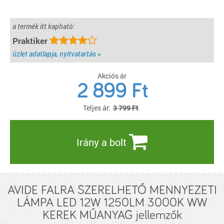
a termék itt kapható:
Praktiker
üzlet adatlapja, nyitvatartás »
Akciós ár
2 899
Ft
Teljes ár:
3 799 Ft
Irány a bolt
AVIDE FALRA SZERELHETŐ MENNYEZETI
LÁMPA LED 12W 1250LM 3000K WW
KEREK MŰANYAG jellemzők