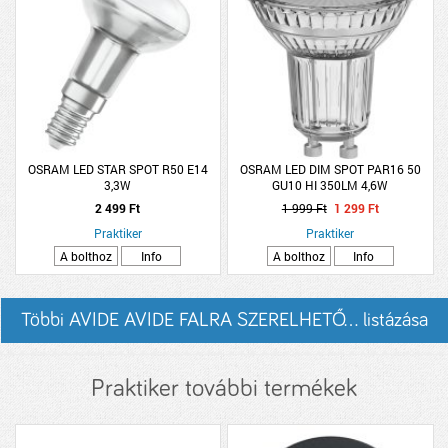
OSRAM LED STAR SPOT R50 E14
OSRAM LED DIM SPOT PAR16 50
3,3W
GU10 HI 350LM 4,6W
2 499 Ft
1 999 Ft
1 299 Ft
Praktiker
Praktiker
A bolthoz
Info
A bolthoz
Info
Többi AVIDE AVIDE FALRA SZERELHETŐ... listázása
Praktiker további termékek