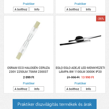
Praktiker
Praktiker
A bolthoz
Info
A bolthoz
Info
-36%
OSRAM ECO HALOGÉN CERUZA
EGLO EGLO ADEJE LED MENNYEZETI
230V 2250LM 75MM 230037
LÁMPA 8W 1100LM 3000K IP20
59x10CM FEKETE-FEHÉR
2 099 Ft
21 990 Ft
13 990 Ft
Praktiker
Praktiker
A bolthoz
Info
A bolthoz
Info
Praktiker díszvilágítás termékek és árak