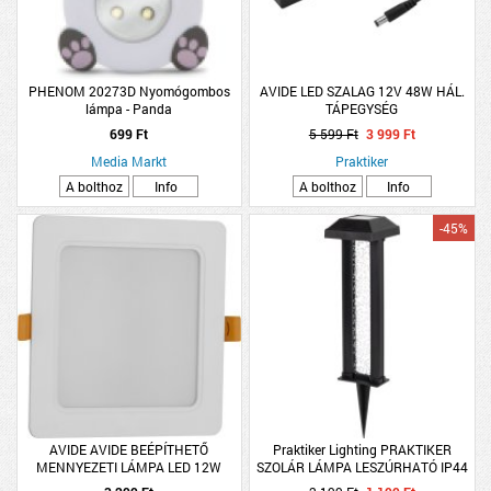
PHENOM 20273D Nyomógombos
AVIDE LED SZALAG 12V 48W HÁL.
lámpa - Panda
TÁPEGYSÉG
699 Ft
5 599 Ft
3 999 Ft
Media Markt
Praktiker
A bolthoz
Info
A bolthoz
Info
-45%
AVIDE AVIDE BEÉPÍTHETŐ
Praktiker Lighting PRAKTIKER
MENNYEZETI LÁMPA LED 12W
SZOLÁR LÁMPA LESZÚRHATÓ IP44
1250LM 4000K NW NÉGYZETES
MELEGFEHÉR LED 7,5X30CM