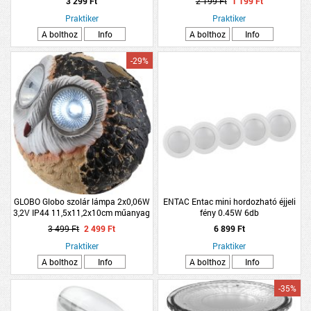
3 299 Ft
2 199 Ft
1 199 Ft
MŰANYAG
MŰANYAG FEKETE
Praktiker
Praktiker
A bolthoz
Info
A bolthoz
Info
-29%
GLOBO Globo szolár lámpa 2x0,06W
ENTAC Entac mini hordozható éjjeli
3,2V IP44 11,5x11,2x10cm műanyag
fény 0.45W 6db
bagoly vegyes
3 499 Ft
2 499 Ft
6 899 Ft
Praktiker
Praktiker
A bolthoz
Info
A bolthoz
Info
-35%