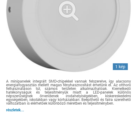
1 kép
A minipanelek integrált SMD-chipekkel vannak felszerelve, így alacsony
energiafogyasztás mellett magas fényhasznosítást érhetünk el. Az otthoni
felhasználáson túl, számos területen alkalmazhatóak. Kiemelkedő
hatékonyságuk és teljesítményük miatt a LED-panelek különös
népszerűségnek örvendenek irodahelyiségekben, kiskereskedelmi
egységekben, iskolákban vagy kórházakban. Beépíthető és falra szerelhető
változatban is elérhetőek különböző méretben és teljesítményben.
részletek...