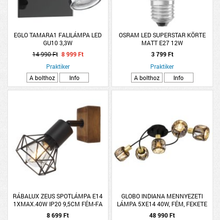
EGLO TAMARA1 FALILÁMPA LED
OSRAM LED SUPERSTAR KÖRTE
GU10 3,3W
MATT E27 12W
14 990 Ft
8 999 Ft
3 799 Ft
Praktiker
Praktiker
A bolthoz
Info
A bolthoz
Info
RÁBALUX ZEUS SPOTLÁMPA E14
GLOBO INDIANA MENNYEZETI
1XMAX.40W IP20 9,5CM FÉM-FA
LÁMPA 5XE14 40W, FÉM, FEKETE
FEKETE-TÖLGY
RÉZ/FÜST SZÍNŰ ÜVEG,
8 699 Ft
48 990 Ft
61,4X36X21CM, IP20