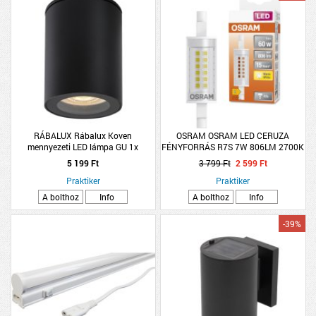
RÁBALUX Rábalux Koven
OSRAM OSRAM LED CERUZA
mennyezeti LED lámpa GU 1x
FÉNYFORRÁS R7S 7W 806LM 2700K
max.35W fekete
MELEG FEHÉR
5 199 Ft
3 799 Ft
2 599 Ft
Praktiker
Praktiker
A bolthoz
Info
A bolthoz
Info
-39%