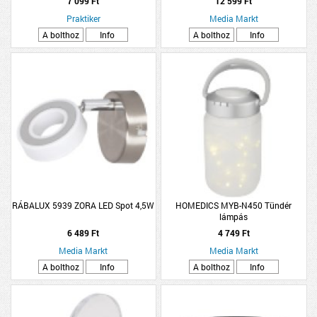
7 099 Ft
12 599 Ft
Praktiker
Media Markt
A bolthoz
Info
A bolthoz
Info
RÁBALUX 5939 ZORA LED Spot 4,5W
HOMEDICS MYB-N450 Tündér
lámpás
6 489 Ft
4 749 Ft
Media Markt
Media Markt
A bolthoz
Info
A bolthoz
Info