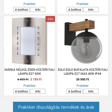
Praktiker
Praktiker
A bolthoz
Info
A bolthoz
Info
-29%
MÁRKA NÉLKÜL ÉDEN KÜLTÉRI FALI
EGLO EGLO BUFALATA KÜLTÉRI FALI
LÁMPA E27 60W
LÁMPA E27 MAX.40W IP44
29X20CM FA-FEKETE
4 499 Ft
3 199 Ft
39 990 Ft
Praktiker
Praktiker
A bolthoz
Info
A bolthoz
Info
Praktiker díszvilágítás termékek és árak