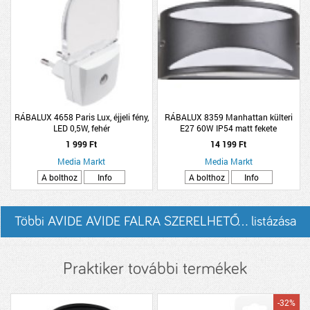
RÁBALUX 4658 Paris Lux, éjjeli fény,
RÁBALUX 8359 Manhattan külteri
LED 0,5W, fehér
E27 60W IP54 matt fekete
1 999 Ft
14 199 Ft
Media Markt
Media Markt
A bolthoz
Info
A bolthoz
Info
Többi AVIDE AVIDE FALRA SZERELHETŐ... listázása
Praktiker további termékek
-32%