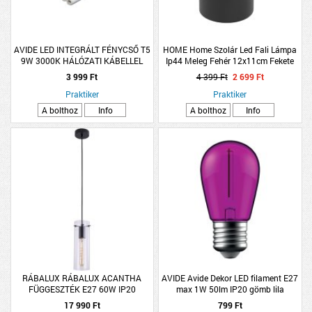
AVIDE LED INTEGRÁLT FÉNYCSŐ T5
HOME Home Szolár Led Fali Lámpa
9W 3000K HÁLÓZATI KÁBELLEL
Ip44 Meleg Fehér 12x11cm Fekete
600MM WW
3 999 Ft
4 399 Ft
2 699 Ft
Praktiker
Praktiker
A bolthoz
Info
A bolthoz
Info
RÁBALUX RÁBALUX ACANTHA
AVIDE Avide Dekor LED filament E27
FÜGGESZTÉK E27 60W IP20
max 1W 50lm IP20 gömb lila
9X120CM FEKETE-ÁTLÁTSZÓ
17 990 Ft
799 Ft