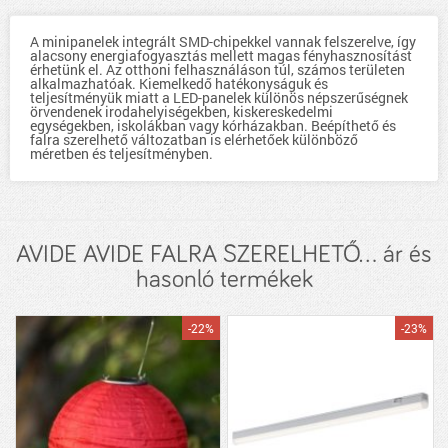
A minipanelek integrált SMD-chipekkel vannak felszerelve, így
alacsony energiafogyasztás mellett magas fényhasznosítást
érhetünk el. Az otthoni felhasználáson túl, számos területen
alkalmazhatóak. Kiemelkedő hatékonyságuk és
teljesítményük miatt a LED-panelek különös népszerűségnek
örvendenek irodahelyiségekben, kiskereskedelmi
egységekben, iskolákban vagy kórházakban. Beépíthető és
falra szerelhető változatban is elérhetőek különböző
méretben és teljesítményben.
AVIDE AVIDE FALRA SZERELHETŐ... ár és
hasonló termékek
-22%
-23%