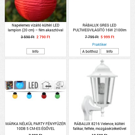
Napelemes vízálló kültéri LED
RÁBALUX GREG LED
lampion (20 cm) – fém akasztóval
PULTMEGVILÁGÍTÓ 16W 2100lm
piros-sárga színben
3 590 Ft
2 790 Ft
7 799 Ft
5 999 Ft
Praktiker
Info
A bolthoz
Info
MÁRKA NÉLKÜL PARTY FÉNYFÜZÉR
RÁBALUX 8216 Velence, kültéri
10DB 5 CM-ES ÉGŐVEL
falikar, felfele, mozgásérzékelővel