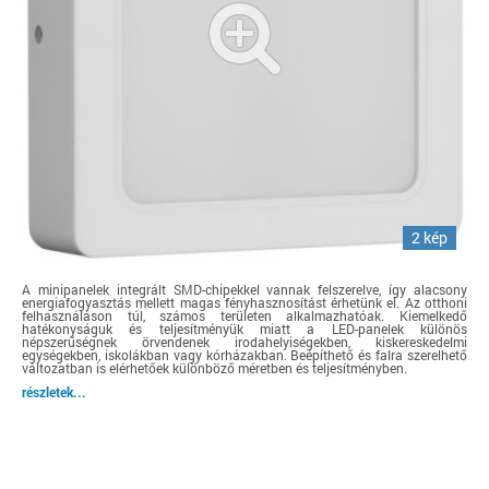
2 kép
A minipanelek integrált SMD-chipekkel vannak felszerelve, így alacsony
energiafogyasztás mellett magas fényhasznosítást érhetünk el. Az otthoni
felhasználáson túl, számos területen alkalmazhatóak. Kiemelkedő
hatékonyságuk és teljesítményük miatt a LED-panelek különös
népszerűségnek örvendenek irodahelyiségekben, kiskereskedelmi
egységekben, iskolákban vagy kórházakban. Beépíthető és falra szerelhető
változatban is elérhetőek különböző méretben és teljesítményben.
részletek...