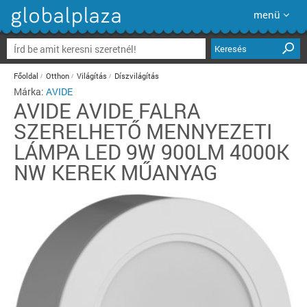
menü
Keresés
Főoldal
Otthon
Világítás
Díszvilágítás
Márka:
AVIDE
AVIDE
AVIDE FALRA
SZERELHETŐ MENNYEZETI
LÁMPA LED 9W 900LM 4000K
NW KEREK MŰANYAG