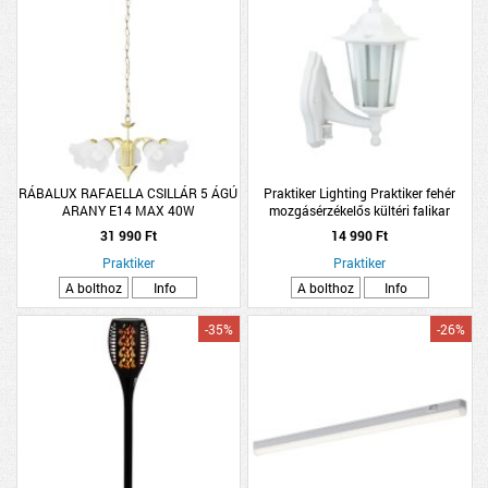
RÁBALUX RAFAELLA CSILLÁR 5 ÁGÚ
Praktiker Lighting Praktiker fehér
ARANY E14 MAX 40W
mozgásérzékelős kültéri falikar
31 990 Ft
14 990 Ft
Praktiker
Praktiker
A bolthoz
Info
A bolthoz
Info
-35%
-26%