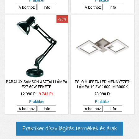
A bolthoz
Info
A bolthoz
Info
-25%
RÁBALUX SAMSON ASZTALI LÁMPA
EGLO HUERTA LED MENNYEZETI
E27 60W FEKETE
LÁMPA 19,2W 1600LM 3000K
12 990 Ft
9 742 Ft
23 990 Ft
Praktiker
Praktiker
A bolthoz
Info
A bolthoz
Info
Praktiker díszvilágítás termékek és árak