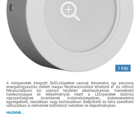
1 kép
A minipanelek integrált SMD-chipekkel vannak felszerelve, így alacsony
energiafogyasztás mellett magas fényhasznosítást érhetünk el. Az otthoni
felhasználáson túl, számos területen alkalmazhatóak. Kiemelkedő
hatékonyságuk és teljesítményük miatt a LED-panelek különös
népszerűségnek örvendenek irodahelyiségekben, kiskereskedelmi
egységekben, iskolákban vagy kórházakban. Beépíthető és falra szerelhető
változatban is elérhetőek különböző méretben és teljesítményben.
részletek...