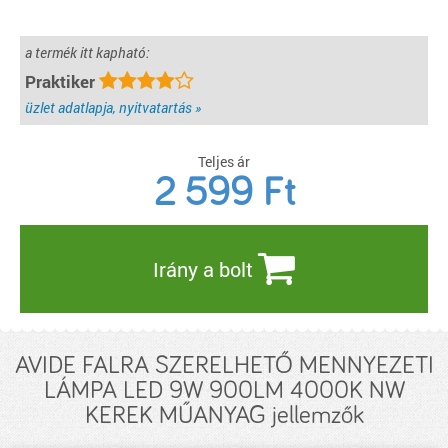
a termék itt kapható:
Praktiker
üzlet adatlapja, nyitvatartás »
Teljes ár
2 599
Ft
Irány a bolt
AVIDE FALRA SZERELHETŐ MENNYEZETI
LÁMPA LED 9W 900LM 4000K NW
KEREK MŰANYAG jellemzők