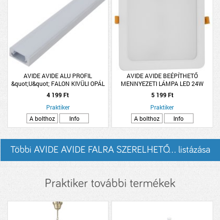
AVIDE AVIDE ALU PROFIL
AVIDE AVIDE BEÉPÍTHETŐ
&quot;U&quot; FALON KIVÜLI OPÁL
MENNYEZETI LÁMPA LED 24W
BÚRÁVAL 2M
2600LM 4000K NW NÉGYZETES
4 199 Ft
5 199 Ft
MŰANYAG
Praktiker
Praktiker
A bolthoz
Info
A bolthoz
Info
Többi AVIDE AVIDE FALRA SZERELHETŐ... listázása
Praktiker további termékek