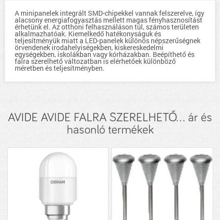
A minipanelek integrált SMD-chipekkel vannak felszerelve, így
alacsony energiafogyasztás mellett magas fényhasznosítást
érhetünk el. Az otthoni felhasználáson túl, számos területen
alkalmazhatóak. Kiemelkedő hatékonyságuk és
teljesítményük miatt a LED-panelek különös népszerűségnek
örvendenek irodahelyiségekben, kiskereskedelmi
egységekben, iskolákban vagy kórházakban. Beépíthető és
falra szerelhető változatban is elérhetőek különböző
méretben és teljesítményben.
AVIDE AVIDE FALRA SZERELHETŐ... ár és
hasonló termékek