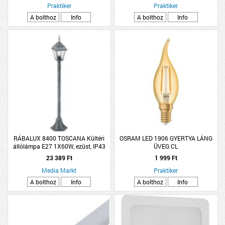
Praktiker
Praktiker
A bolthoz
Info
A bolthoz
Info
RÁBALUX 8400 TOSCANA Kültéri
OSRAM LED 1906 GYERTYA LÁNG
állólámpa E27 1X60W, ezüst, IP43
ÜVEG CL
23 389 Ft
1 999 Ft
Media Markt
Praktiker
A bolthoz
Info
A bolthoz
Info