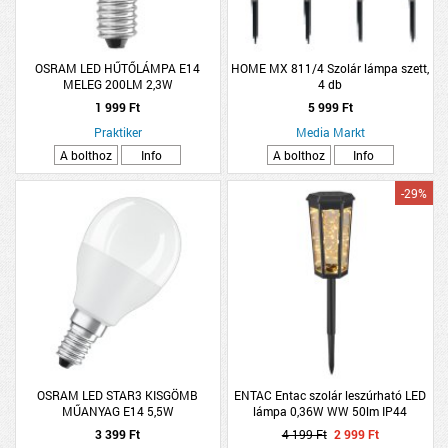
OSRAM LED HŰTŐLÁMPA E14
HOME MX 811/4 Szolár lámpa szett,
MELEG 200LM 2,3W
4 db
1 999 Ft
5 999 Ft
Praktiker
Media Markt
A bolthoz
Info
A bolthoz
Info
-29%
OSRAM LED STAR3 KISGÖMB
ENTAC Entac szolár leszúrható LED
MŰANYAG E14 5,5W
lámpa 0,36W WW 50lm IP44
10.5x10.5x47cm 470mm
3 399 Ft
4 199 Ft
2 999 Ft