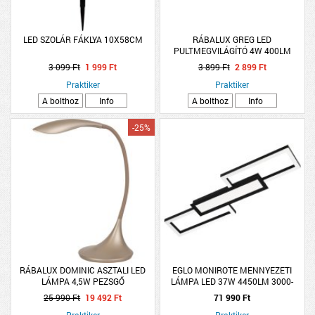
LED SZOLÁR FÁKLYA 10X58CM
RÁBALUX GREG LED
PULTMEGVILÁGÍTÓ 4W 400LM
3 099 Ft
1 999 Ft
3 899 Ft
2 899 Ft
Praktiker
Praktiker
A bolthoz
Info
A bolthoz
Info
-25%
RÁBALUX DOMINIC ASZTALI LED
EGLO MONIROTE MENNYEZETI
LÁMPA 4,5W PEZSGŐ
LÁMPA LED 37W 4450LM 3000-
6500K
25 990 Ft
19 492 Ft
71 990 Ft
Praktiker
Praktiker