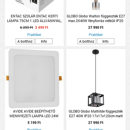
ENTAC SZOLÁR ENTAC KERTI
GLOBO Globo Walton függeszték E27
LÁMPA 75CM 1 LED ÁLLVÁNNYAL,
max.3X40W fényforrás nélküli IP20
2DB/CSM
150cm fém kávébarna
6 399 Ft
3 499 Ft
27 990 Ft
Praktiker
Praktiker
A bolthoz
Info
A bolthoz
Info
AVIDE AVIDE BEÉPÍTHETŐ
GLOBO Globo Mathilde függeszték
MENNYEZETI LÁMPA LED 24W
E27 40W IP20 17x17x120cm matt
2600LM 4000K NW NÉGYZETES
fekete-füstszín
5 199 Ft
27 990 Ft
MŰANYAG
Praktiker
Praktiker