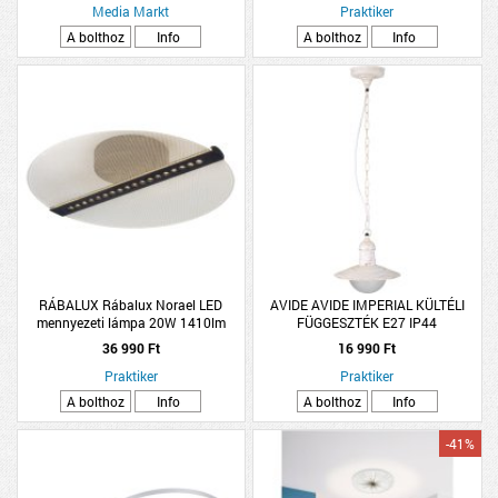
Media Markt
Praktiker
A bolthoz
Info
A bolthoz
Info
RÁBALUX Rábalux Norael LED
AVIDE AVIDE IMPERIAL KÜLTÉLI
mennyezeti lámpa 20W 1410lm
FÜGGESZTÉK E27 IP44
3000K IP20 fekete-átlátszó
24X24X83CM ANTIK FEHÉR
36 990 Ft
16 990 Ft
Praktiker
Praktiker
A bolthoz
Info
A bolthoz
Info
-41%