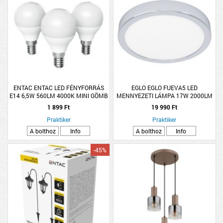
ENTAC ENTAC LED FÉNYFORRÁS
EGLO EGLO FUEVA5 LED
E14 6,5W 560LM 4000K MINI GÖMB
MENNYEZETI LÁMPA 17W 2000LM
NW 3DARAB/CSOMAG
3000K IP44 21CM KRÓM
1 899 Ft
19 990 Ft
Praktiker
Praktiker
A bolthoz
Info
A bolthoz
Info
-45%