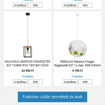
A bolthoz
Info
A bolthoz
Info
EGLO EGLO LIBERTAD FÜGGESZTÉK
RÁBALUX Rábalux Froggo
E27 1X40W IP20 18X18X110CM
függeszték E27 1x max. 40W D:40cm
FA/FEKETE
béka minta
23 990 Ft
4 799 Ft
Praktiker
Praktiker
A bolthoz
Info
A bolthoz
Info
Praktiker csillár termékek és árak