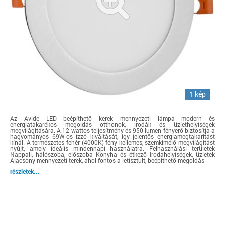
1 kép
Az Avide LED beépíthető kerek mennyezeti lámpa modern és
energiatakarékos megoldás otthonok, irodák és üzlethelyiségek
megvilágítására. A 12 wattos teljesítmény és 950 lumen fényerő biztosítja a
hagyományos 69W-os izzó kiváltását, így jelentős energiamegtakarítást
kínál. A természetes fehér (4000K) fény kellemes, szemkímélő megvilágítást
nyújt, amely ideális mindennapi használatra. Felhasználási területek
Nappali, hálószoba, előszoba Konyha és étkező Irodahelyiségek, üzletek
Alacsony mennyezeti terek, ahol fontos a letisztult, beépíthető megoldás
részletek...