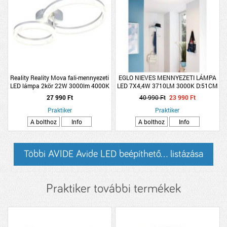
Reality Reality Mova fali-mennyezeti
EGLO NIEVES MENNYEZETI LÁMPA
LED lámpa 2kör 22W 3000lm 4000K
LED 7X4,4W 3710LM 3000K D:51CM
IP20 51X12,5X33cm feh-króm
FEHÉR
27 990 Ft
40 990 Ft
23 990 Ft
Praktiker
Praktiker
A bolthoz
Info
A bolthoz
Info
Többi AVIDE Avide LED beépíthető... listázása
Praktiker további termékek