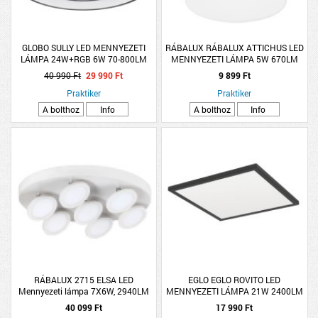
GLOBO SULLY LED MENNYEZETI
RÁBALUX RÁBALUX ATTICHUS LED
LÁMPA 24W+RGB 6W 70-800LM
MENNYEZETI LÁMPA 5W 670LM
3000-6500K DIMMELHETŐ
4000K IP44 13X13CM MATT
40 990 Ft
29 990 Ft
9 899 Ft
TÁVIRÁNYÍTÓVAL
FEKETE
Praktiker
Praktiker
A bolthoz
Info
A bolthoz
Info
RÁBALUX 2715 ELSA LED
EGLO EGLO ROVITO LED
Mennyezeti lámpa 7X6W, 2940LM
MENNYEZETI LÁMPA 21W 2400LM
2700-6500K IP44 39X39CM FEKETE
40 099 Ft
17 990 Ft