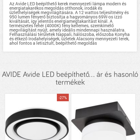
Az Avide LED beépíthető kerek mennyezeti lámpa modern és
energiatakarékos megoldás otthonok, irodák és
üzlethelyiségek megvilágítására. A 12 wattos teljesítmény és
950 lumen fényerő biztosítja a hagyományos 69W-os izzó
kiváltását, így jelentős energiamegtakarítást kínál. A
természetes fehér (4000K) fény kellemes, szemkímélő
megvilágítást nyújt, amely ideális mindennapi használatra.
Felhasználási területek Nappali, hálószoba, előszoba Konyha
és étkező Irodahelyiségek, üzletek Alacsony mennyezeti terek,
ahol fontos a letisztult, beépíthető megoldás
AVIDE Avide LED beépíthető... ár és hasonló
termékek
-27%