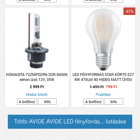
-47%
HOMASITA 72ZMPD2R6 D2R 6000K
LED FÉNYFORRÁS STAR KÖRTE E27
xenon izzó 12V, 35W
4W 470LM 40 HIDEG MATT ÜVEG
15000H
2 999 Ft
1 499 Ft
799 Ft
Media Markt
Praktiker
A bolthoz
Info
A bolthoz
Info
Többi AVIDE AVIDE LED fényforrás... listázása