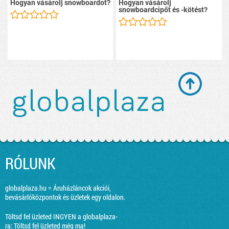
Hogyan vásárolj snowboardot?
Hogyan vásárolj
snowboardcipőt és -kötést?
RÓLUNK
globalplaza.hu = Áruházláncok akciói,
bevásárlóközpontok és üzletek egy oldalon.
Töltsd fel üzleted INGYEN a globalplaza-
ra:
Töltsd fel üzleted még ma!