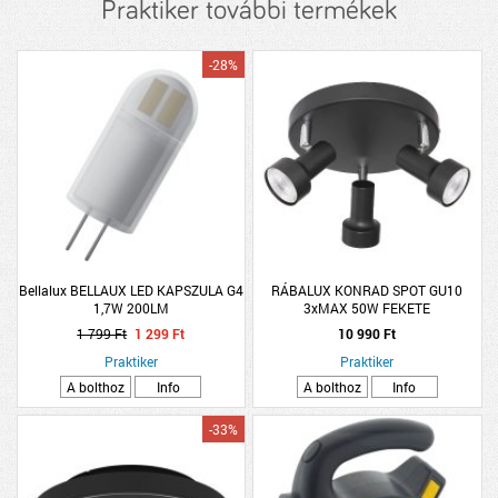
Praktiker további termékek
-28%
Bellalux BELLAUX LED KAPSZULA G4
RÁBALUX KONRAD SPOT GU10
1,7W 200LM
3xMAX 50W FEKETE
1 799 Ft
1 299 Ft
10 990 Ft
Praktiker
Praktiker
A bolthoz
Info
A bolthoz
Info
-33%