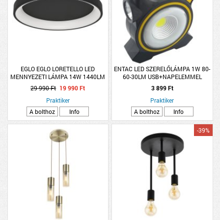
EGLO EGLO LORETELLO LED
ENTAC LED SZERELŐLÁMPA 1W 80-
MENNYEZETI LÁMPA 14W 1440LM
60-30LM USB+NAPELEMMEL
2700K-6500K IP20 35,2CM
TÖLTHETŐ+POWER BANK
29 990 Ft
19 990 Ft
3 899 Ft
FEKETE/FEHÉR
Praktiker
Praktiker
A bolthoz
Info
A bolthoz
Info
-39%