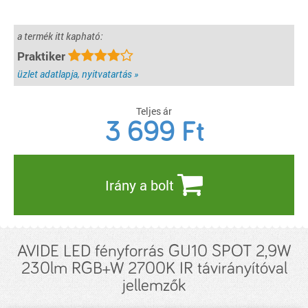
a termék itt kapható:
Praktiker
üzlet adatlapja, nyitvatartás »
Teljes ár
3 699
Ft
Irány a bolt
AVIDE LED fényforrás GU10 SPOT 2,9W
230lm RGB+W 2700K IR távirányítóval
jellemzők