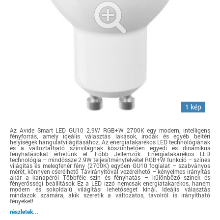
1 kép
Az Avide Smart LED GU10 2.9W RGB+W 2700K egy modern, intelligens
fényforrás, amely ideális választás lakások, irodák és egyéb beltéri
helyiségek hangulatvilágításához. Az energiatakarékos LED technológiának
és a változtatható színvilágnak köszönhetően egyedi és dinamikus
fényhatásokat érhetünk el. Főbb Jellemzők: Energiatakarékos LED
technológia – mindössze 2.9W teljesítményfelvétel RGB+W funkció – színes
világítás és melegfehér fény (2700K) egyben GU10 foglalat – szabványos
méret, könnyen cserélhető Távirányítóval vezérelhető – kényelmes irányítás
akár a kanapéról Többféle szín és fényhatás – különböző színek és
fényerősségi beállítások Ez a LED izzó nemcsak energiatakarékos, hanem
modern és sokoldalú világítási lehetőséget kínál. Ideális választás
mindazok számára, akik szeretik a változatos, távolról is irányítható
fényeket!
részletek...