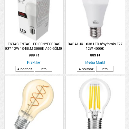
ENTAC ENTAC LED FÉNYFORRÁS
RÁBALUX 1638 LED fényforrás E27
E27 12W 1045LM 3000K A60 GÖMB
12W 4000K
WW
989 Ft
889 Ft
Praktiker
Media Markt
A bolthoz
Info
A bolthoz
Info