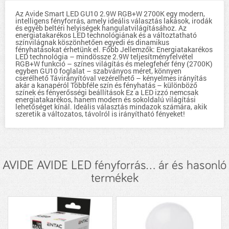
Az Avide Smart LED GU10 2.9W RGB+W 2700K egy modern,
intelligens fényforrás, amely ideális választás lakások, irodák
és egyéb beltéri helyiségek hangulatvilágításához. Az
energiatakarékos LED technológiának és a változtatható
színvilágnak köszönhetően egyedi és dinamikus
fényhatásokat érhetünk el. Főbb Jellemzők: Energiatakarékos
LED technológia – mindössze 2.9W teljesítményfelvétel
RGB+W funkció – színes világítás és melegfehér fény (2700K)
egyben GU10 foglalat – szabványos méret, könnyen
cserélhető Távirányítóval vezérelhető – kényelmes irányítás
akár a kanapéról Többféle szín és fényhatás – különböző
színek és fényerősségi beállítások Ez a LED izzó nemcsak
energiatakarékos, hanem modern és sokoldalú világítási
lehetőséget kínál. Ideális választás mindazok számára, akik
szeretik a változatos, távolról is irányítható fényeket!
AVIDE AVIDE LED fényforrás... ár és hasonló
termékek