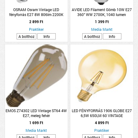
OSRAM Osram Vintage LED
AVIDE LED Filament Gömb 10W E27
fényforrás E27 8W 806lm 2200K
360° WW 2700K, 1040 lumen
kisgömb melegfehér dimmelhető
2 899 Ft
1 399 Ft
arany
Praktiker
Media Markt
A bolthoz
Info
A bolthoz
Info
EMOS Z74302 LED Vintage ST64 4W
LED FÉNYFORRÁS 1906 GLOBE E27
E27, meleg fehér
6,5W 650LM 60 VINTAGE
MÉLYMELEG DIMMER
1 699 Ft
4 899 Ft
Media Markt
Praktiker
A bolthoz
Info
A bolthoz
Info