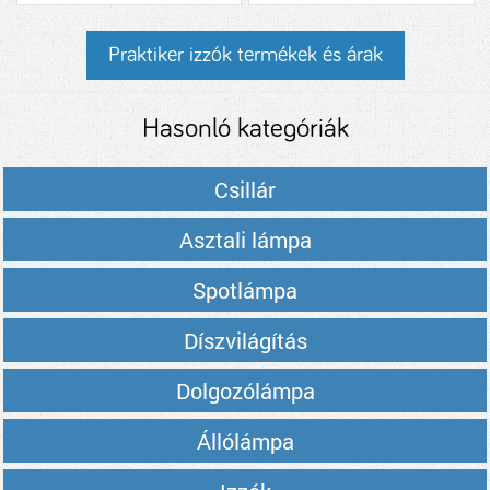
Praktiker izzók termékek és árak
Hasonló kategóriák
Csillár
Asztali lámpa
Spotlámpa
Díszvilágítás
Dolgozólámpa
Állólámpa