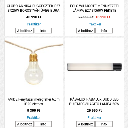
GLOBO ANNIKA FÜGGESZTÉK E27
EGLO WILMCOTE MENNYEZETI
3X25W BOROSTYÁN ÜVEG BURA
LÁMPA E27 3X60W FEKETE
ÁTMÉRŐ:30CM, HOSSZÚSÁG:150CM
46 990 Ft
27 990 Ft
16 990 Ft
Praktiker
Praktiker
A bolthoz
Info
A bolthoz
Info
AVIDE Fényfüzér melegfehér 6,5m
RÁBALUX RÁBALUX DUDD LED
IP20 elemes
PULTMEGVILÁGÍTÓ LÁMPA 20W
1200LM 4000K IP44 87X8,5CM
9 399 Ft
29 990 Ft
FEKETE
Praktiker
Praktiker
A bolthoz
Info
A bolthoz
Info