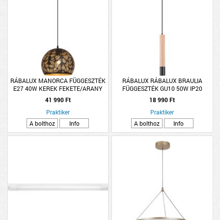
RÁBALUX MANORCA FÜGGESZTÉK
RÁBALUX RÁBALUX BRAULIA
E27 40W KEREK FEKETE/ARANY
FÜGGESZTÉK GU10 50W IP20
5,5X100CM BÜKK
41 990 Ft
18 990 Ft
Praktiker
Praktiker
A bolthoz
Info
A bolthoz
Info