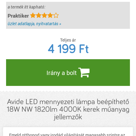
a termék itt kapható:
Praktiker
üzlet adatlapja, nyitvatartás »
Teljes ár
4 199
Ft
Irány a bolt
Avide LED mennyezeti lámpa beépíthető
18W NW 1820lm 4000K kerek műanyag
jellemzők
Emeld otthonod vagy irodád világítását magasabb szintre az