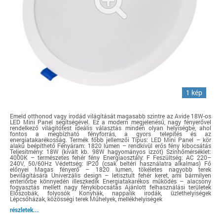
1 kép
Emeld otthonod vagy irodád világítását magasabb szintre az Avide 18W-os
LED Mini Panel segítségével. Ez a modern megjelenésű, nagy fényerővel
rendelkező világítótest ideális választás minden olyan helyiségbe, ahol
fontos a megbízható fényforrás, a gyors telepítés és az
energiatakarékosság. Termék főbb jellemzői Típus: LED Mini Panel – kör
alakú beépíthető Fényáram: 1820 lumen – rendkívül erős fény kibocsátás
Teljesítmény: 18W (kivált kb. 98W hagyományos izzót) Színhőmérséklet:
4000K – természetes fehér fény Energiaosztály: F Feszültség: AC 220–
240V, 50/60Hz Védettség: IP20 (csak beltéri használatra alkalmas) Fő
előnyei Magas fényerő – 1820 lumen, tökéletes nagyobb terek
bevilágítására Univerzális design – letisztult fehér keret, ami bármilyen
enteriőrbe könnyedén illeszkedik Energiatakarékos működés – alacsony
fogyasztás mellett nagy fénykibocsátás Ajánlott felhasználási területek
Előszobák, folyosók Konyhák, nappalik irodák, üzlethelyiségek
Lépcsőházak, közösségi terek Műhelyek, mellékhelyiségek
részletek...