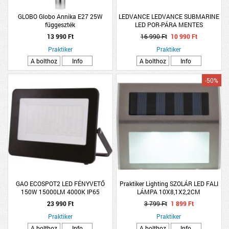
GLOBO Globo Annika E27 25W
LEDVANCE LEDVANCE SUBMARINE
függeszték
LED POR-PÁRA MENTES
LÁMPATEST, 2X8W 60CM 4000K
13 990 Ft
16 990 Ft
10 990 Ft
1400LM IP65
Praktiker
Praktiker
A bolthoz
Info
A bolthoz
Info
-50%
GAO ECOSPOT2 LED FÉNYVETŐ
Praktiker Lighting SZOLÁR LED FALI
150W 15000LM 4000K IP65
LÁMPA 10X8,1X2,2CM
374X38X276MM 110° RA80 FEKETE
ROZSDAMENTES ACÉL, MŰANYAG
23 990 Ft
3 799 Ft
1 899 Ft
2DB/CSOMAG
Praktiker
Praktiker
A bolthoz
Info
A bolthoz
Info