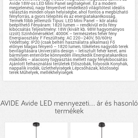
Avide 18W-os LED Mini Panel segítségével. Ez a modern
megjelenésű, nagy fényerővel rendelkező világítótest ideális
választás minden olyan helyiségbe, ahol fontos a megbízható
fényforrás, a gyors telepítés és az energiatakarékosság.
Termék főbb jellemzői Típus: LED Mini Panel – kör alakú
beépíthető Fényáram: 1820 lumen – rendkívül erős fény
kibocsátás Teljesítmény: 18W (kivált kb. 98W hagyományos
izzót) Színhőmérséklet: 4000K – természetes fehér fény
Energiaosztály: F Feszültség: AC 220–240V, 50/60Hz
Védettség: IP20 (csak beltéri használatra alkalmas) Fő
előnyei Magas fényerő – 1820 lumen, tökéletes nagyobb terek
bevilágítására Univerzális design – letisztult fehér keret, ami
bármilyen enteriőrbe könnyedén illeszkedik Energiatakarékos
működés – alacsony fogyasztás mellett nagy fénykibocsátás
Ajánlott felhasználási területek Előszobák, folyosók Konyhák,
nappalik irodák, üzlethelyiségek Lépcsőházak, közösségi
terek Műhelyek, mellékhelyiségek
AVIDE Avide LED mennyezeti... ár és hasonló
termékek