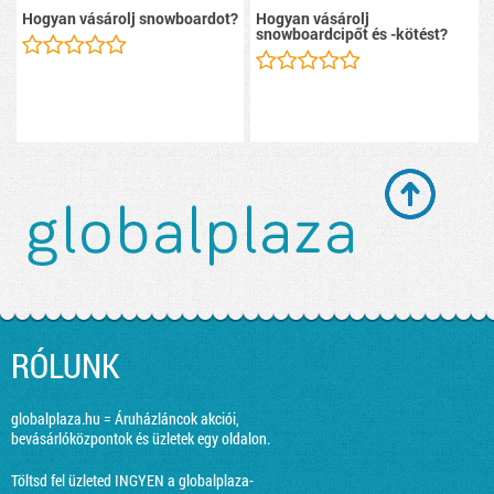
Hogyan vásárolj snowboardot?
Hogyan vásárolj
snowboardcipőt és -kötést?
RÓLUNK
globalplaza.hu = Áruházláncok akciói,
bevásárlóközpontok és üzletek egy oldalon.
Töltsd fel üzleted INGYEN a globalplaza-