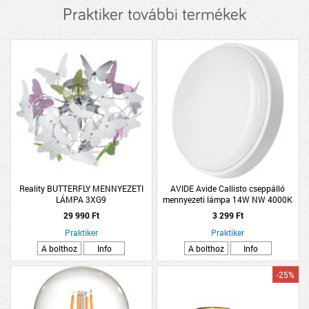
Praktiker további termékek
Reality BUTTERFLY MENNYEZETI
AVIDE Avide Callisto cseppálló
LÁMPA 3XG9
mennyezeti lámpa 14W NW 4000K
1400lm IP54 fehér
29 990 Ft
3 299 Ft
Praktiker
Praktiker
A bolthoz
Info
A bolthoz
Info
-25%