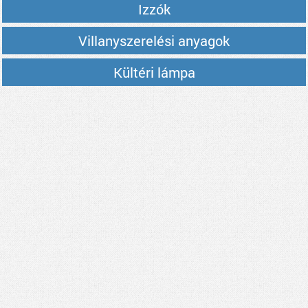
Izzók
Villanyszerelési anyagok
Kültéri lámpa