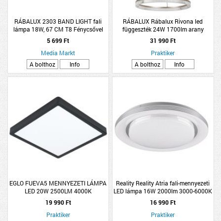
RÁBALUX 2303 BAND LIGHT fali
RÁBALUX Rábalux Rivona led
lámpa 18W, 67 CM T8 Fénycsővel
függeszték 24W 1700lm arany
5 699 Ft
31 990 Ft
Media Markt
Praktiker
A bolthoz
Info
A bolthoz
Info
EGLO FUEVA5 MENNYEZETI LÁMPA
Reality Reality Atria fali-mennyezeti
LED 20W 2500LM 4000K
LED lámpa 16W 2000lm 3000-6000K
28,5X28,5CM FEKETE
IP20 D39cm H7cm fehér
19 990 Ft
16 990 Ft
Praktiker
Praktiker