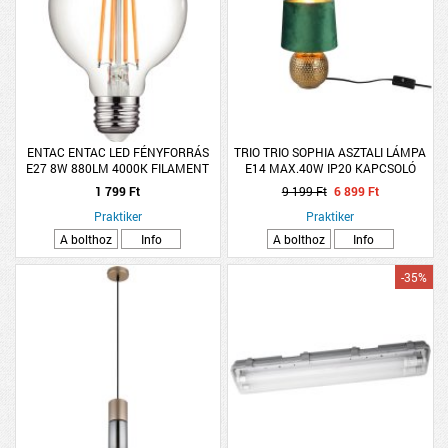
ENTAC ENTAC LED FÉNYFORRÁS
TRIO TRIO SOPHIA ASZTALI LÁMPA
E27 8W 880LM 4000K FILAMENT
E14 MAX.40W IP20 KAPCSOLÓ
G80 NW
26X16CM ARANY-ZÖLD
1 799 Ft
9 199 Ft
6 899 Ft
Praktiker
Praktiker
A bolthoz
Info
A bolthoz
Info
-35%