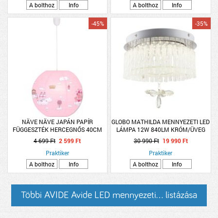
A bolthoz
Info
A bolthoz
Info
-45%
-35%
NÄVE NÄVE JAPÁN PAPÍR
GLOBO MATHILDA MENNYEZETI LED
FÜGGESZTÉK HERCEGNŐS 40CM
LÁMPA 12W 840LM KRÓM/ÜVEG
KEREK
KRISTÁLY VIRÁGGAL
4 699 Ft
2 599 Ft
30 990 Ft
19 990 Ft
Praktiker
Praktiker
A bolthoz
Info
A bolthoz
Info
Többi AVIDE Avide LED mennyezeti... listázása