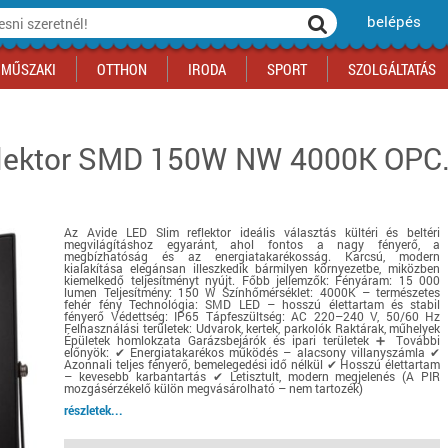
belépés
MŰSZAKI
OTTHON
IRODA
SPORT
SZOLGÁLTATÁS
flektor SMD 150W NW 4000K OPC.
ka
yógyszertár
csálnivaló
Sport akciók
Építkezés
Fitneszközpont
Biztonságtechnika
kciók
a
, gördeszka, roller
ék
mékek, sütemények
Szolgáltatás akciók
Szerszám, barkács, alkatrész
Kocsmasport
Ünnepi dekoráció
tító, parkolás
s ital
Iskolakezdés, papír, írószer
Motor
Fűtés
Az Avide LED Slim reflektor ideális választás kültéri és beltéri
ás akciók
k
l
Háziállatok
Autó
megvilágításhoz egyaránt, ahol fontos a nagy fényerő, a
megbízhatóság és az energiatakarékosság. Karcsú, modern
iók
Bébi
Ingatlan
kialakítása elegánsan illeszkedik bármilyen környezetbe, miközben
kiemelkedő teljesítményt nyújt. Főbb jellemzők: Fényáram: 15 000
ók
Gyógyászati segédeszköz
lumen Teljesítmény: 150 W Színhőmérséklet: 4000K – természetes
fehér fény Technológia: SMD LED – hosszú élettartam és stabil
fényerő Védettség: IP65 Tápfeszültség: AC 220–240 V, 50/60 Hz
Regisztrálj az oldalunkra INGYEN itt ››
Felhasználási területek: Udvarok, kertek, parkolók Raktárak, műhelyek
Épületek homlokzata Garázsbejárók és ipari területek ➕ További
Regisztrálj az oldalunkra INGYEN itt ››
Regisztrálj az oldalunkra INGYEN itt ››
Regisztrálj az oldalunkra INGYEN itt ››
Regisztrálj az oldalunkra INGYEN itt ››
Regisztrálj az oldalunkra INGYEN itt ››
Regisztrálj az oldalunkra INGYEN itt ››
előnyök: ✔ Energiatakarékos működés – alacsony villanyszámla ✔
Azonnali teljes fényerő, bemelegedési idő nélkül ✔ Hosszú élettartam
Regisztrálj az oldalunkra INGYEN itt ››
– kevesebb karbantartás ✔ Letisztult, modern megjelenés (A PIR
mozgásérzékelő külön megvásárolható – nem tartozék)
részletek...