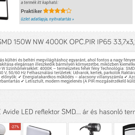
a termék itt kapható:
Praktiker
üzlet adatlapja, nyitvatartás »
r SMD 150W NW 4000K OPC.PIR IP65 33,7x3,
tás kültéri és beltéri megvilágításhoz egyaránt, ahol fontos a nagy fény
kítása elegánsan illeszkedik bármilyen környezetbe, miközben kiemelke
 W Színhőmérséklet: 4000K – természetes fehér fény Technológia: SMD 
0 V, 50/60 Hz Felhasználási területek: Udvarok, kertek, parkolók Raktá
i előnyök: ✔ Energiatakarékos működés – alacsony villanyszámla ✔ Azon
rbantartás ✔ Letisztult, modern megjelenés (A PIR mozgásérzékelő kü
 Avide LED reflektor SMD... ár és hasonló te
-27%