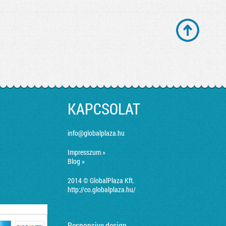
KAPCSOLAT
info@globalplaza.hu
Impresszum »
Blog »
2014 © GlobalPlaza Kft.
http://co.globalplaza.hu/
Responsive design