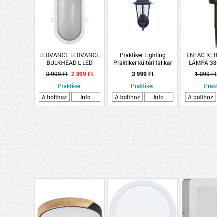
LEDVANCE LEDVANCE
Praktiker Lighting
ENTAC KER
BULKHEAD L LED
Praktiker kültéri falikar
LÁMPA 38
HAJÓLÁMPA FEHÉR,
E27 MAX.15W/20W IP44
3 999 Ft
2 899 Ft
3 999 Ft
1 099 Ft
11W 4000K 840LM IP54
felfelé álló 22x17x32,5cm
Praktiker
Praktiker
fekete
Prakt
A bolthoz
Info
A bolthoz
Info
A bolthoz