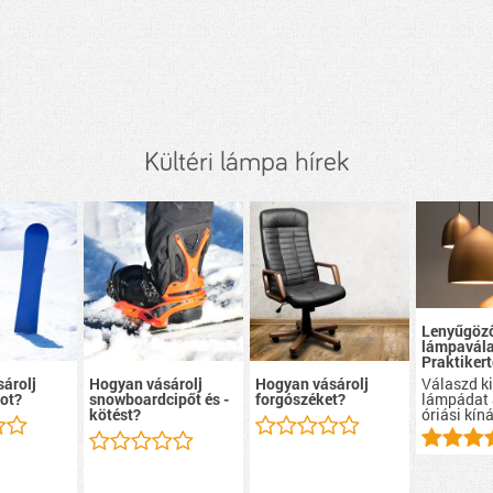
Kültéri lámpa hírek
Lenyűgöz
lámpavála
Praktikert
Válaszd ki
árolj
Hogyan vásárolj
Hogyan vásárolj
lámpádat 
ot?
snowboardcipőt és -
forgószéket?
óriási kín
kötést?