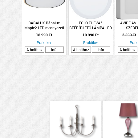
RÁBALUX Rábalux
EGLO FUEVA5
AVIDE AV
Maple2 LED mennyezeti
BEÉPÍTHETŐ LÁMPA LED
SZERE
lámpa 24W 1900lm
16,5W 2000LM 4000K
MENNYEZETI
18 990 Ft
10 990 Ft
5 399 Ft
4000K IP20 D41cm
ÁTMÉRŐ:21,6CM FEHÉR
18W NW 40
Praktiker
Praktiker
4000K N
Prakt
A bolthoz
Info
A bolthoz
Info
A bolthoz