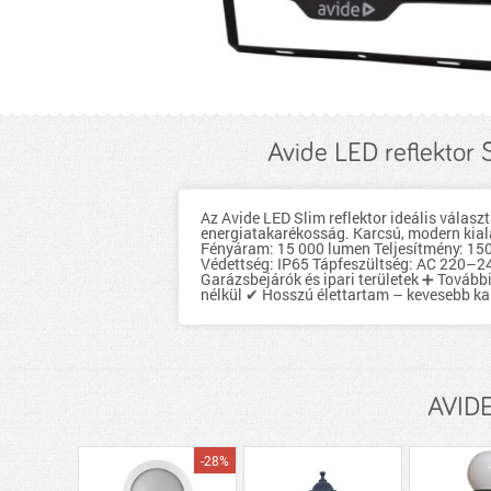
Avide LED reflekto
Az Avide LED Slim reflektor ideális válasz
energiatakarékosság. Karcsú, modern kiala
Fényáram: 15 000 lumen Teljesítmény: 150
Védettség: IP65 Tápfeszültség: AC 220–24
Garázsbejárók és ipari területek ➕ Tovább
nélkül ✔ Hosszú élettartam – kevesebb ka
AVIDE
-28%