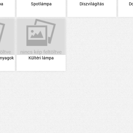
pa
Spotlámpa
Díszvilágítás
D
 anyagok
Kültéri lámpa