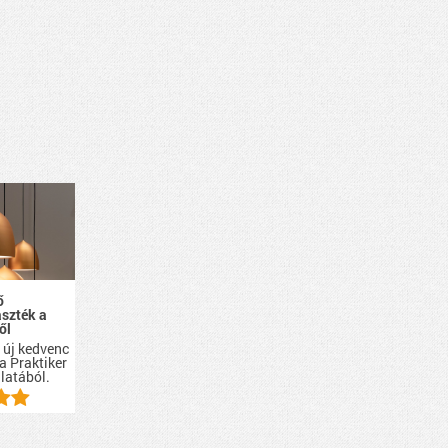
ő
szték a
ől
 új kedvenc
a Praktiker
álatából.