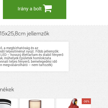
Irány a bolt
15x25,8cm jellemzők
erő, a megbízhatóság és az
dő teljesítményt nyújt. Főbb jellemzők:
LED – hosszú élettartam és stabil fényerő
rak, műhelyek Épületek homlokzata
nali teljes fényerő, bemelegedési idő
lön megvásárolható – nem tartozék)
rmékek
-36%