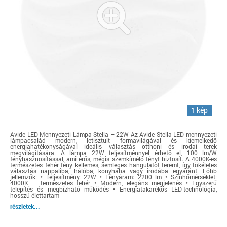
1 kép
Avide LED Mennyezeti Lámpa Stella – 22W Az Avide Stella LED mennyezeti
lámpacsalád modern, letisztult formavilágával és kiemelkedő
energiahatékonyságával ideális választás otthoni és irodai terek
megvilágítására. A lámpa 22W teljesítménnyel érhető el, 100 lm/W
fényhasznosítással, ami erős, mégis szemkímélő fényt biztosít. A 4000K-es
természetes fehér fény kellemes, semleges hangulatot teremt, így tökéletes
választás nappaliba, hálóba, konyhába vagy irodába egyaránt. Főbb
jellemzők: • Teljesítmény: 22W • Fényáram: 2200 lm • Színhőmérséklet:
4000K – természetes fehér • Modern, elegáns megjelenés • Egyszerű
telepítés és megbízható működés • Energiatakarékos LED-technológia,
hosszú élettartam
részletek...