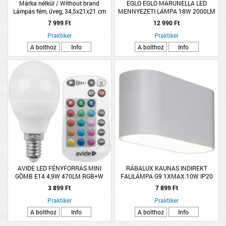
Márka nélkül / Without brand
EGLO EGLO MARUNELLA LED
Lámpás fém, üveg, 34,5x21x21 cm
MENNYEZETI LÁMPA 18W 2000LM
4000K IP20 34CM FEKETE
7 999 Ft
12 990 Ft
Praktiker
Praktiker
A bolthoz
Info
A bolthoz
Info
AVIDE LED FÉNYFORRÁS MINI
RÁBALUX KAUNAS INDIREKT
GÖMB E14 4,9W 470LM RGB+W
FALILÁMPA G9 1XMAX.10W IP20
2700K TÁVIRÁNYÍTÓVAL
8X16CM OVÁLIS FÉM MATT FEHÉR
3 899 Ft
7 899 Ft
Praktiker
Praktiker
A bolthoz
Info
A bolthoz
Info