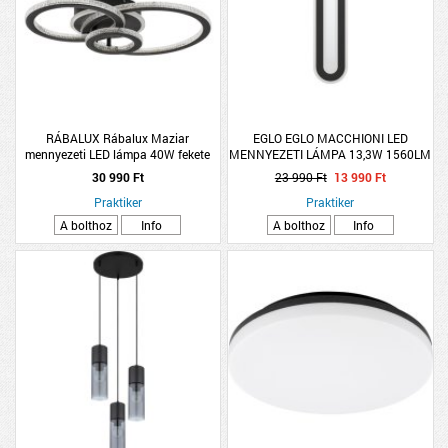
RÁBALUX Rábalux Maziar
EGLO EGLO MACCHIONI LED
mennyezeti LED lámpa 40W fekete
MENNYEZETI LÁMPA 13,3W 1560LM
4000K IP20 40X12CM
30 990 Ft
23 990 Ft
13 990 Ft
FEKETE/KRISTÁLY
Praktiker
Praktiker
A bolthoz
Info
A bolthoz
Info