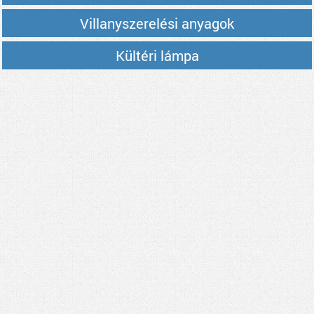
Villanyszerelési anyagok
Kültéri lámpa