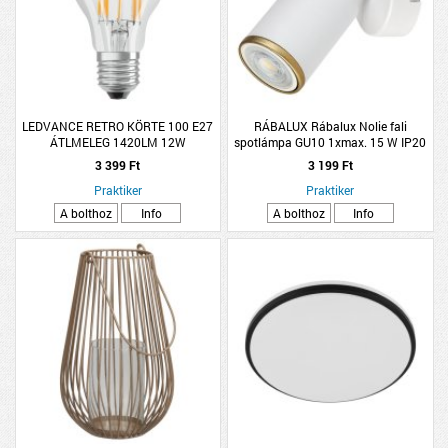
LEDVANCE RETRO KÖRTE 100 E27
RÁBALUX Rábalux Nolie fali
ÁTLMELEG 1420LM 12W
spotlámpa GU10 1xmax. 15 W IP20
L14 cm fehér/arany
3 399 Ft
3 199 Ft
Praktiker
Praktiker
A bolthoz
Info
A bolthoz
Info