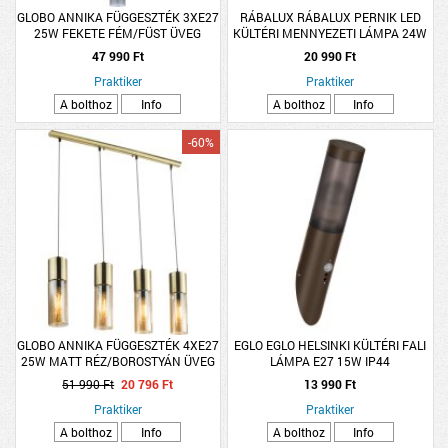
GLOBO ANNIKA FÜGGESZTÉK 3XE27
RÁBALUX RÁBALUX PERNIK LED
25W FEKETE FÉM/FÜST ÜVEG
KÜLTÉRI MENNYEZETI LÁMPA 24W
30X150CM IP20
2565LM 3000K IP54 28CM FEKETE
47 990 Ft
20 990 Ft
SZÖGLETES
Praktiker
Praktiker
A bolthoz
Info
A bolthoz
Info
-60%
GLOBO ANNIKA FÜGGESZTÉK 4XE27
EGLO EGLO HELSINKI KÜLTÉRI FALI
25W MATT RÉZ/BOROSTYÁN ÜVEG
LÁMPA E27 15W IP44
156×80CM
MOZGÁSÉRZÉKELŐS 40X7,5CM
51 990 Ft
20 796 Ft
13 990 Ft
BARNA
Praktiker
Praktiker
A bolthoz
Info
A bolthoz
Info