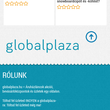
snowboardcipőt és -kötést?
RÓLUNK
globalplaza.hu = Áruházláncok akciói,
bevásárlóközpontok és üzletek egy oldalon.
Töltsd fel üzleted INGYEN a globalplaza-
ra:
Töltsd fel üzleted még ma!