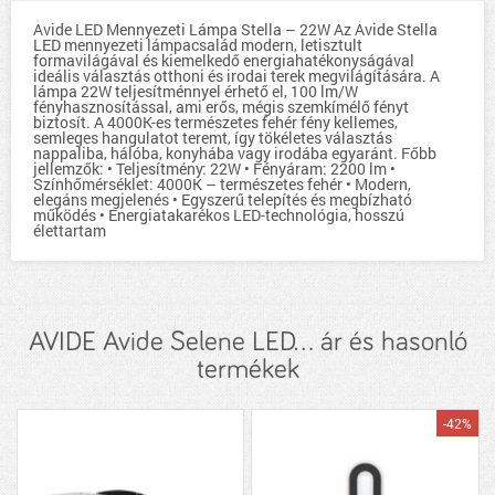
Avide LED Mennyezeti Lámpa Stella – 22W Az Avide Stella
LED mennyezeti lámpacsalád modern, letisztult
formavilágával és kiemelkedő energiahatékonyságával
ideális választás otthoni és irodai terek megvilágítására. A
lámpa 22W teljesítménnyel érhető el, 100 lm/W
fényhasznosítással, ami erős, mégis szemkímélő fényt
biztosít. A 4000K-es természetes fehér fény kellemes,
semleges hangulatot teremt, így tökéletes választás
nappaliba, hálóba, konyhába vagy irodába egyaránt. Főbb
jellemzők: • Teljesítmény: 22W • Fényáram: 2200 lm •
Színhőmérséklet: 4000K – természetes fehér • Modern,
elegáns megjelenés • Egyszerű telepítés és megbízható
működés • Energiatakarékos LED-technológia, hosszú
élettartam
AVIDE Avide Selene LED... ár és hasonló
termékek
-42%