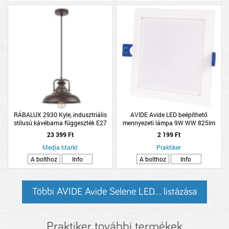
RÁBALUX 2930 Kyle, indusztriális
AVIDE Avide LED beépíthető
stílusú kávébarna függeszték E27
mennyezeti lámpa 9W WW 825lm
Max 60W barna
3000K IP20 12x12x2,7cm műanyag
23 399 Ft
2 199 Ft
Media Markt
Praktiker
A bolthoz
Info
A bolthoz
Info
Többi AVIDE Avide Selene LED... listázása
Praktiker további termékek