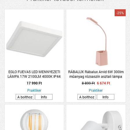
-25%
EGLO FUEVA5 LED MENNYEZETI
RÁBALUX Rábalux Arvid 6W 300lm
LÁMPA 17W 2100LM 4000K IP44
műanyag rózsaszín asztali lámpa
21X21CM FEHÉR
17 990 Ft
8 899 Ft
6 674 Ft
Praktiker
Praktiker
A bolthoz
Info
A bolthoz
Info