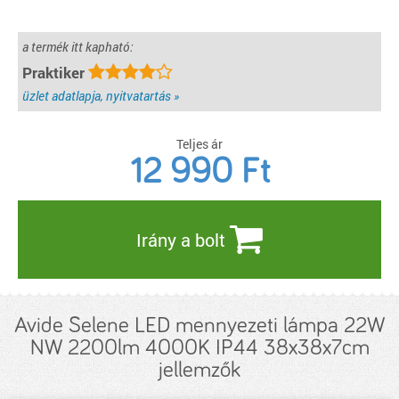
a termék itt kapható:
Praktiker
üzlet adatlapja, nyitvatartás »
Teljes ár
12 990
Ft
Irány a bolt
Avide Selene LED mennyezeti lámpa 22W
NW 2200lm 4000K IP44 38x38x7cm
jellemzők