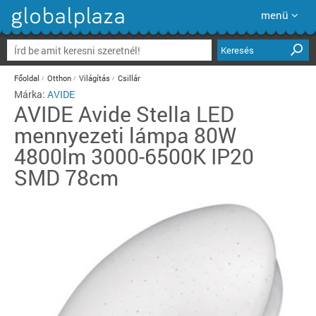
menü
Keresés
Főoldal
Otthon
Világítás
Csillár
Márka:
AVIDE
AVIDE
Avide Stella LED
mennyezeti lámpa 80W
4800lm 3000-6500K IP20
SMD 78cm