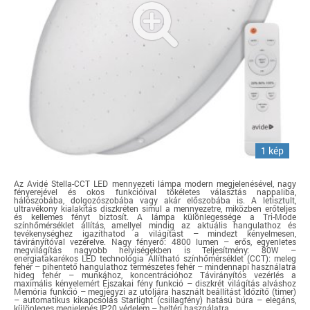
1 kép
Az Avidé Stella-CCT LED mennyezeti lámpa modern megjelenésével, nagy
fényerejével és okos funkcióival tökéletes választás nappaliba,
hálószobába, dolgozószobába vagy akár előszobába is. A letisztult,
ultravékony kialakítás diszkréten simul a mennyezetre, miközben erőteljes
és kellemes fényt biztosít. A lámpa különlegessége a Tri-Mode
színhőmérséklet állítás, amellyel mindig az aktuális hangulathoz és
tevékenységhez igazíthatod a világítást – mindezt kényelmesen,
távirányítóval vezérelve. Nagy fényerő: 4800 lumen – erős, egyenletes
megvilágítás nagyobb helyiségekben is Teljesítmény: 80W –
energiatakarékos LED technológia Állítható színhőmérséklet (CCT): meleg
fehér – pihentető hangulathoz természetes fehér – mindennapi használatra
hideg fehér – munkához, koncentrációhoz Távirányítós vezérlés a
maximális kényelemért Éjszakai fény funkció – diszkrét világítás alváshoz
Memória funkció – megjegyzi az utoljára használt beállítást Időzítő (timer)
– automatikus kikapcsolás Starlight (csillagfény) hatású búra – elegáns,
különleges megjelenés IP20 védelem – beltéri használatra