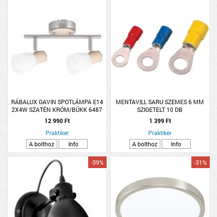
RÁBALUX GAVIN SPOTLÁMPA E14
MENTAVILL SARU SZEMES 6 MM
2X4W SZATÉN KRÓM/BÜKK 6487
SZIGETELT 10 DB
12 990 Ft
1 399 Ft
Praktiker
Praktiker
A bolthoz
Info
A bolthoz
Info
-39%
-31%