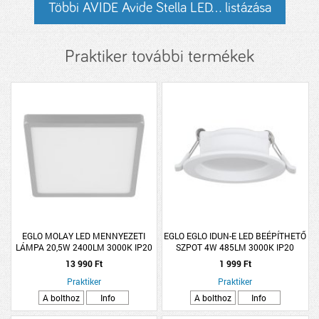
Többi AVIDE Avide Stella LED... listázása
Praktiker további termékek
EGLO MOLAY LED MENNYEZETI
EGLO EGLO IDUN-E LED BEÉPÍTHETŐ
LÁMPA 20,5W 2400LM 3000K IP20
SZPOT 4W 485LM 3000K IP20
28,5X28,5CM EZÜST
8,6CM FEHÉR
13 990 Ft
1 999 Ft
Praktiker
Praktiker
A bolthoz
Info
A bolthoz
Info