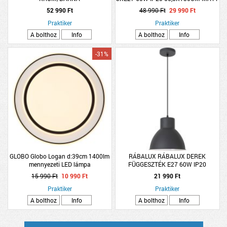
FEKETE-FÜSTSZÍNŰ ÜVEG
52 990 Ft
48 990 Ft
29 990 Ft
Praktiker
Praktiker
A bolthoz
Info
A bolthoz
Info
-31%
GLOBO Globo Logan d:39cm 1400lm
RÁBALUX RÁBALUX DEREK
mennyezeti LED lámpa
FÜGGESZTÉK E27 60W IP20
27,5X177CM ANTRACIT
15 990 Ft
10 990 Ft
21 990 Ft
Praktiker
Praktiker
A bolthoz
Info
A bolthoz
Info