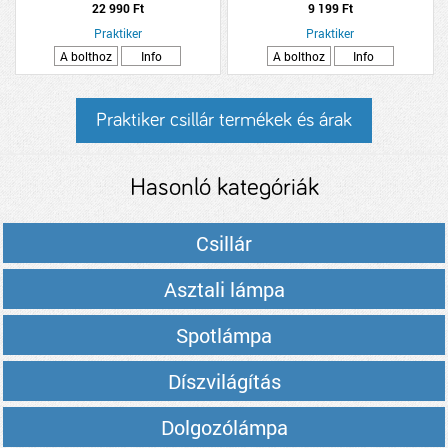
12X150X12CM FEHÉR
22 990 Ft
9 199 Ft
Praktiker
Praktiker
A bolthoz
Info
A bolthoz
Info
Praktiker csillár termékek és árak
Hasonló kategóriák
Csillár
Asztali lámpa
Spotlámpa
Díszvilágítás
Dolgozólámpa