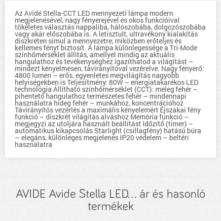
Az Avidé Stella-CCT LED mennyezeti lámpa modern
megjelenésével, nagy fényerejével és okos funkcióival
tökéletes választás nappaliba, hálószobába, dolgozószobába
vagy akár előszobába is. A letisztult, ultravékony kialakítás
diszkréten simul a mennyezetre, miközben erőteljes és
kellemes fényt biztosít. A lámpa különlegessége a Tri-Mode
színhőmérséklet állítás, amellyel mindig az aktuális
hangulathoz és tevékenységhez igazíthatod a világítást –
mindezt kényelmesen, távirányítóval vezérelve. Nagy fényerő:
4800 lumen – erős, egyenletes megvilágítás nagyobb
helyiségekben is Teljesítmény: 80W – energiatakarékos LED
technológia Állítható színhőmérséklet (CCT): meleg fehér –
pihentető hangulathoz természetes fehér – mindennapi
használatra hideg fehér – munkához, koncentrációhoz
Távirányítós vezérlés a maximális kényelemért Éjszakai fény
funkció – diszkrét világítás alváshoz Memória funkció –
megjegyzi az utoljára használt beállítást Időzítő (timer) –
automatikus kikapcsolás Starlight (csillagfény) hatású búra
– elegáns, különleges megjelenés IP20 védelem – beltéri
használatra
AVIDE Avide Stella LED... ár és hasonló
termékek