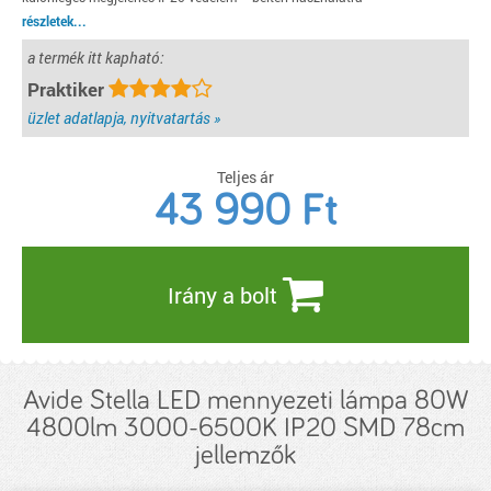
részletek...
a termék itt kapható:
Praktiker
üzlet adatlapja, nyitvatartás »
Teljes ár
43 990
Ft
Irány a bolt
Avide Stella LED mennyezeti lámpa 80W
4800lm 3000-6500K IP20 SMD 78cm
jellemzők