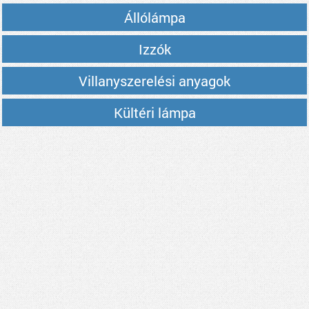
Állólámpa
Izzók
Villanyszerelési anyagok
Kültéri lámpa