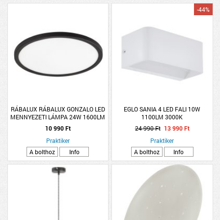
-44%
RÁBALUX RÁBALUX GONZALO LED
EGLO SANIA 4 LED FALI 10W
MENNYEZETI LÁMPA 24W 1600LM
1100LM 3000K
3000-6000K IP20 29CM FEKETE
10 990 Ft
24 990 Ft
13 990 Ft
Praktiker
Praktiker
A bolthoz
Info
A bolthoz
Info