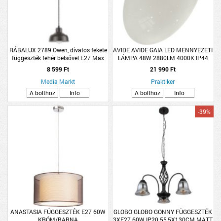
RÁBALUX 2789 Owen, divatos fekete
AVIDE AVIDE GAIA LED MENNYEZETI
függeszték fehér belsővel E27 Max
LÁMPA 48W 2880LM 4000K IP44
60W matt fekete
NW KRISTÁLYOS 48CM
8 599 Ft
21 990 Ft
Media Markt
Praktiker
A bolthoz
Info
A bolthoz
Info
-39%
ANASTASIA FÜGGESZTÉK E27 60W
GLOBO GLOBO GONNY FÜGGESZTÉK
KRÓM/BARNA
3XE27 60W IP20 55,5X130CM MATT