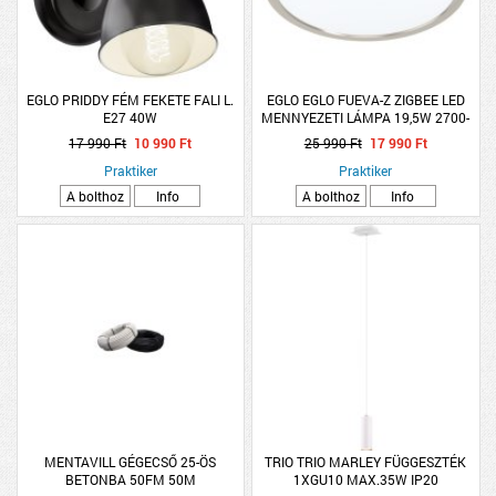
EGLO PRIDDY FÉM FEKETE FALI L.
EGLO EGLO FUEVA-Z ZIGBEE LED
E27 40W
MENNYEZETI LÁMPA 19,5W 2700-
6500K IP44 DIMMELHETŐ 28,5CM
17 990 Ft
10 990 Ft
25 990 Ft
17 990 Ft
NIKKEL
Praktiker
Praktiker
A bolthoz
Info
A bolthoz
Info
MENTAVILL GÉGECSŐ 25-ÖS
TRIO TRIO MARLEY FÜGGESZTÉK
BETONBA 50FM 50M
1XGU10 MAX.35W IP20